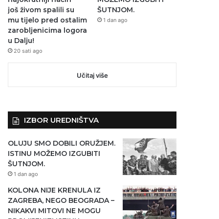
još živom spalili su
ŠUTNJOM.
mu tijelo pred ostalim
1 dan ago
zarobljenicima logora
u Dalju!
20 sati ago
Učitaj više
IZBOR UREDNIŠTVA
OLUJU SMO DOBILI ORUŽJEM.
ISTINU MOŽEMO IZGUBITI
ŠUTNJOM.
1 dan ago
KOLONA NIJE KRENULA IZ
ZAGREBA, NEGO BEOGRADA –
NIKAKVI MITOVI NE MOGU