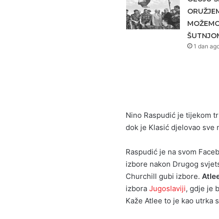
ORUŽJEM
MOŽEMO 
ŠUTNJO
1 dan ag
Nino Raspudić je tijekom tr
dok je Klasić djelovao sve 
Raspudić je na svom Faceboo
izbore nakon Drugog svjetsk
Churchill gubi izbore.
Atle
izbora
Jugoslaviji
, gdje je 
Kaže Atlee to je kao utrka s