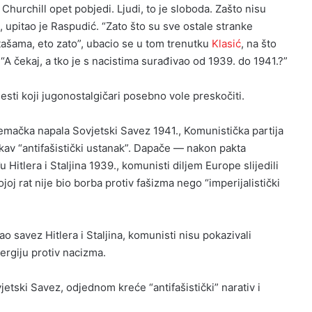
Churchill opet pobjedi. Ljudi, to je sloboda. Zašto nisu
, upitao je Raspudić. “Zato što su sve ostale stranke
tašama, eto zato”, ubacio se u tom trenutku
Klasić
, na što
A čekaj, a tko je s nacistima surađivao od 1939. do 1941.?”
jesti koji jugonostalgičari posebno vole preskočiti.
jemačka napala Sovjetski Savez 1941., Komunistička partija
akav “antifašistički ustanak”. Dapače — nakon pakta
itlera i Staljina 1939., komunisti diljem Europe slijedili
joj rat nije bio borba protiv fašizma nego “imperijalistički
ao savez Hitlera i Staljina, komunisti nisu pokazivali
ergiju protiv nacizma.
jetski Savez, odjednom kreće “antifašistički” narativ i