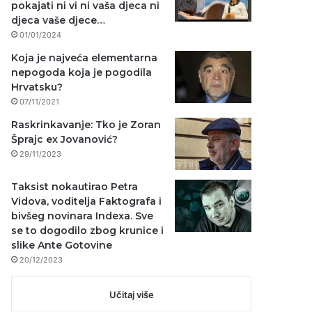
pokajati ni vi ni vaša djeca ni
djeca vaše djece…
01/01/2024
Koja je najveća elementarna
nepogoda koja je pogodila
Hrvatsku?
07/11/2021
Raskrinkavanje: Tko je Zoran
Šprajc ex Jovanović?
29/11/2023
Taksist nokautirao Petra
Vidova, voditelja Faktografa i
bivšeg novinara Indexa. Sve
se to dogodilo zbog krunice i
slike Ante Gotovine
20/12/2023
Učitaj više