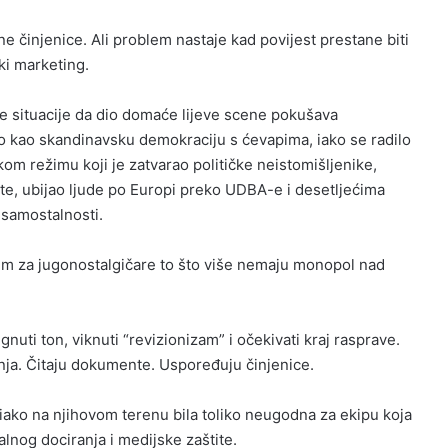
 činjenice. Ali problem nastaje kad povijest prestane biti
ki marketing.
 situacije da dio domaće lijeve scene pokušava
vo kao skandinavsku demokraciju s ćevapima, iako se radilo
kom režimu koji je zatvarao političke neistomišljenike,
e, ubijao ljude po Europi preko UDBA-e i desetljećima
 samostalnosti.
em za jugonostalgičare to što više nemaju monopol nad
nuti ton, viknuti “revizionizam” i očekivati kraj rasprave.
anja. Čitaju dokumente. Uspoređuju činjenice.
a iako na njihovom terenu bila toliko neugodna za ekipu koja
lnog dociranja i medijske zaštite.