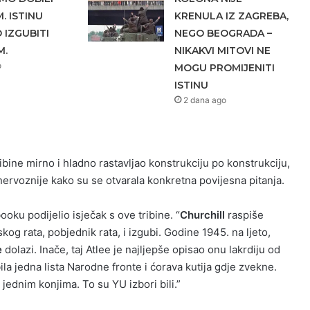
. ISTINU
KRENULA IZ ZAGREBA,
IZGUBITI
NEGO BEOGRADA –
M.
NIKAKVI MITOVI NE
o
MOGU PROMIJENITI
ISTINU
2 dana ago
ibine mirno i hladno rastavljao konstrukciju po konstrukciju,
nervoznije kako su se otvarala konkretna povijesna pitanja.
ku podijelio isječak s ove tribine. “
Churchill
raspiše
og rata, pobjednik rata, i izgubi. Godine 1945. na ljeto,
e
dolazi. Inače, taj Atlee je najljepše opisao onu lakrdiju od
bila jedna lista Narodne fronte i ćorava kutija gdje zvekne.
 jednim konjima. To su YU izbori bili.”