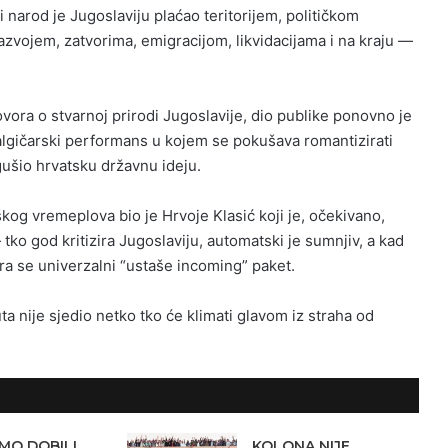
i narod je Jugoslaviju plaćao teritorijem, političkom
vojem, zatvorima, emigracijom, likvidacijama i na kraju —
vora o stvarnoj prirodi Jugoslavije, dio publike ponovno je
lgičarski performans u kojem se pokušava romantizirati
gušio hrvatsku državnu ideju.
kog vremeplova bio je Hrvoje Klasić koji je, očekivano,
ko god kritizira Jugoslaviju, automatski je sumnjiv, a kad
ra se univerzalni “ustaše incoming” paket.
a nije sjedio netko tko će klimati glavom iz straha od
MO DOBILI
KOLONA NIJE