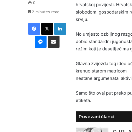
0
hrvatskoj povijesti. Hrvatsk
slobodom, gospodarskim raz
2 minutes read
krvlju.
Facebook
X
LinkedIn
No umjesto ozbiljnog razgo
Messenger
Podijeli putem E-maila
dobio standardni jugonosta
režim koji je desetljećima 
Glavna zvijezda tog ideološ
krenuo starom matricom — t
nestane argumenata, aktivi
Samo što ovaj put preko put
etiketa.
Povezani članci
OLUJU S