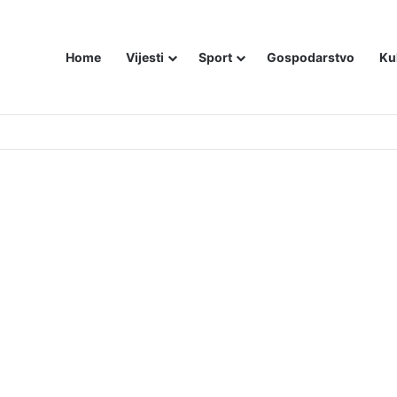
Home
Vijesti
Sport
Gospodarstvo
Ku
utniji način – još živom spalili su mu tijelo pred ostalim zarobljenicima lo