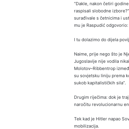
“Dakle, nakon četiri godine 
raspisali slobodne izbore?”
surađivale s četnicima i us
mu je Raspudić odgovorio: “
I tu dolazimo do dijela povi
Naime, prije nego što je N
Jugoslavije nije vodila nik
Molotov–Ribbentrop između H
su sovjetsku liniju prema ko
sukob kapitalističkih sila”.
Drugim riječima: dok je traj
naročitu revolucionarnu en
Tek kad je Hitler napao Sov
mobilizacija.