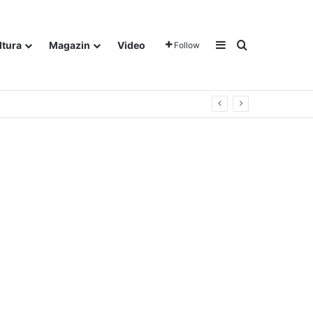
Sidebar
Traži
ltura
Magazin
Video
Follow
gora u Dalju!