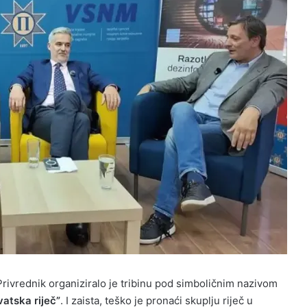
rivrednik organiziralo je tribinu pod simboličnim nazivom
vatska riječ”
. I zaista, teško je pronaći skuplju riječ u