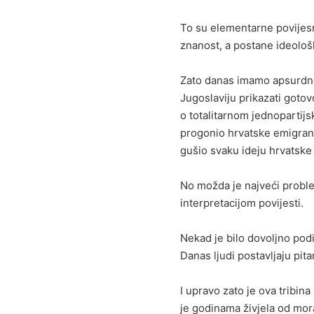
To su elementarne povijesne
znanost, a postane ideološ
Zato danas imamo apsurdne
Jugoslaviju prikazati goto
o totalitarnom jednopartijs
progonio hrvatske emigrant
gušio svaku ideju hrvatske
No možda je najveći probl
interpretacijom povijesti.
Nekad je bilo dovoljno podig
Danas ljudi postavljaju pit
I upravo zato je ova tribin
je godinama živjela od mora