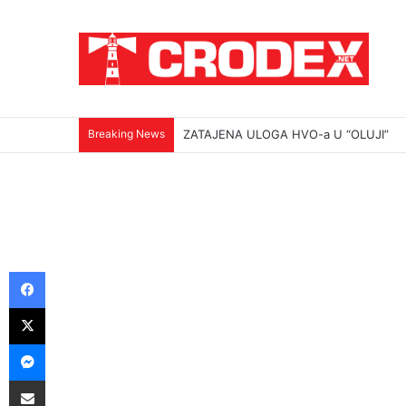
Breaking News
(VIDEO)Srbi su ga mučili i ubili na najokr
Facebook
X
Messenger
Podijeli putem E-maila