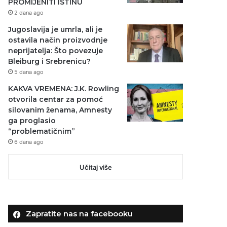
PROMIJENITI ISTINU
2 dana ago
Jugoslavija je umrla, ali je
ostavila način proizvodnje
neprijatelja: Što povezuje
Bleiburg i Srebrenicu?
5 dana ago
KAKVA VREMENA: J.K. Rowling
otvorila centar za pomoć
silovanim ženama, Amnesty
ga proglasio
“problematičnim”
6 dana ago
Učitaj više
Zapratite nas na facebooku