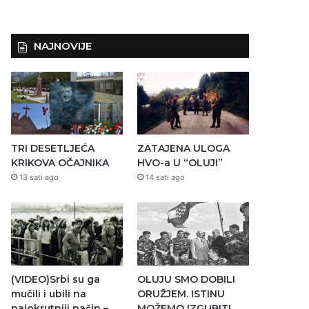
NAJNOVIJE
TRI DESETLJEĆA
ZATAJENA ULOGA
KRIKOVA OČAJNIKA
HVO-a U “OLUJI”
13 sati ago
14 sati ago
(VIDEO)Srbi su ga
OLUJU SMO DOBILI
mučili i ubili na
ORUŽJEM. ISTINU
najokrutniji način –
MOŽEMO IZGUBITI