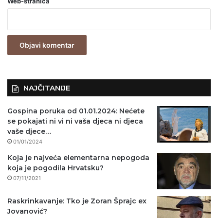
Web-stranica
v
e
z
n
o
)
NAJČITANIJE
Gospina poruka od 01.01.2024: Nećete
se pokajati ni vi ni vaša djeca ni djeca
vaše djece…
01/01/2024
Koja je najveća elementarna nepogoda
koja je pogodila Hrvatsku?
07/11/2021
Raskrinkavanje: Tko je Zoran Šprajc ex
Jovanović?