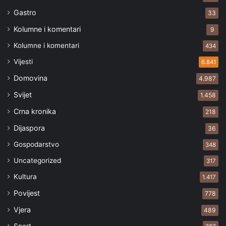
Gastro
33
Kolumne i komentari
9
Kolumne i komentari
434
Vijesti
6.841
Domovina
4.987
Svijet
1.458
Crna kronika
218
Dijaspora
36
Gospodarstvo
348
Uncategorized
317
Kultura
1.417
Povijest
778
Vjera
489
Sport