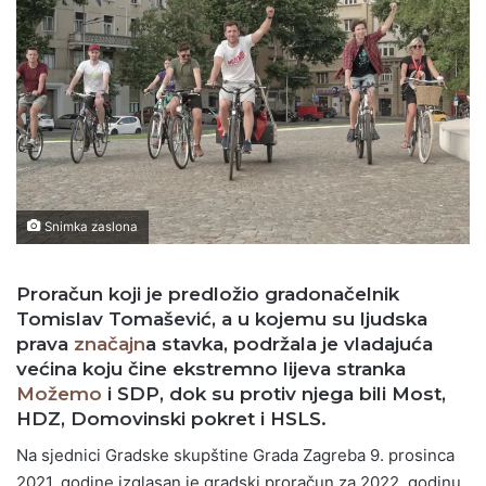
Snimka zaslona
Proračun koji je predložio gradonačelnik
Tomislav Tomašević, a u kojemu su ljudska
prava
značajn
a stavka, podržala je vladajuća
većina koju čine ekstremno lijeva stranka
Možemo
i SDP, dok su protiv njega bili Most,
HDZ, Domovinski pokret i HSLS.
Na sjednici Gradske skupštine Grada Zagreba 9. prosinca
2021. godine izglasan je gradski proračun za 2022. godinu,