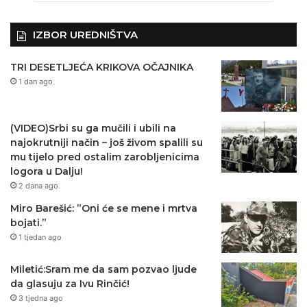
IZBOR UREDNIŠTVA
TRI DESETLJEĆA KRIKOVA OČAJNIKA
1 dan ago
(VIDEO)Srbi su ga mučili i ubili na
najokrutniji način – još živom spalili su
mu tijelo pred ostalim zarobljenicima
logora u Dalju!
2 dana ago
Miro Barešić: ”Oni će se mene i mrtva
bojati.”
1 tjedan ago
Miletić:Sram me da sam pozvao ljude
da glasuju za Ivu Rinčić!
3 tjedna ago