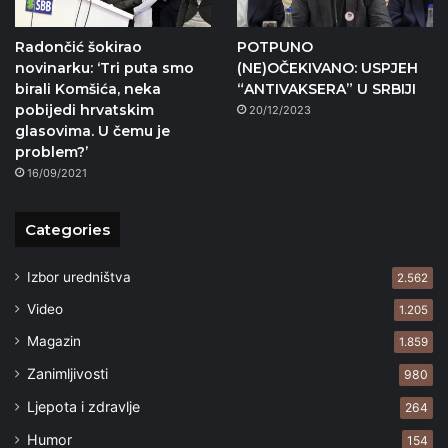
Radončić šokirao
POTPUNO
novinarku: ‘Tri puta smo
(NE)OČEKIVANO: USPJEH
birali Komšića, neka
“ANTIVAKSERA” U SRBIJI
pobijedi hrvatskim
20/12/2023
glasovima. U čemu je
problem?’
16/09/2021
Categories
Izbor uredništva
2.562
Video
1.205
Magazin
1.859
Zanimljivosti
980
Ljepota i zdravlje
264
Humor
154