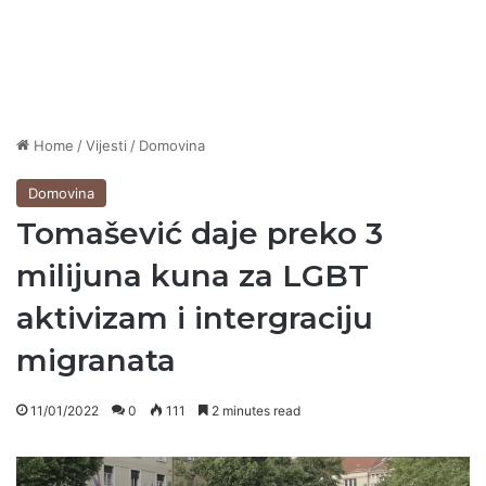
Home
/
Vijesti
/
Domovina
Domovina
Tomašević daje preko 3
milijuna kuna za LGBT
aktivizam i intergraciju
migranata
11/01/2022
0
111
2 minutes read