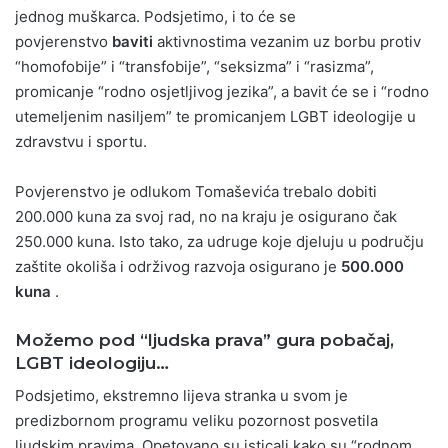
jednog muškarca. Podsjetimo, i to će se
povjerenstvo
baviti
aktivnostima vezanim uz borbu protiv
“homofobije” i “transfobije”, “seksizma” i “rasizma”,
promicanje “rodno osjetljivog jezika”, a bavit će se i “rodno
utemeljenim nasiljem” te promicanjem LGBT ideologije u
zdravstvu i sportu.
Povjerenstvo je odlukom Tomaševića trebalo dobiti
200.000 kuna za svoj rad, no na kraju je osigurano čak
250.000 kuna. Isto tako, za udruge koje djeluju u području
zaštite okoliša i održivog razvoja osigurano je
500.000
kuna
.
Možemo pod “ljudska prava” gura pobačaj,
LGBT ideologiju…
Podsjetimo, ekstremno lijeva stranka u svom je
predizbornom programu veliku pozornost posvetila
ljudskim pravima. Opetovano su isticali kako su “rodnom