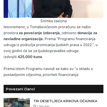
Snimka zaslona
Istovremeno, u Tomaševićevom proračunu se našlo
prostora
za povećanje izdavanja,
odnosno
donacija za
nevladine organizacije.
Prema “Programu financiranja
udruga iz područja promicanja ljudskih prava u 2022.”, u
ovoj godini će se za ljudskopravaške udruge
izdvojiti
425.000 kuna
.
Prema istom Programu navodi se kako su “u skladu s
postavljenim ciljevima, prioriteti financiranja:
Povezani članci
TRI DESETLJEĆA KRIKOVA OČAJNIKA
1 dan ago