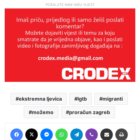
POŠALJITE NAM VAŠU VIJEST
ekstremna ljevica
lgtb
migranti
možemo
proračun zagreb
Facebook
X
Messenger
WhatsApp
Telegram
Viber
Podijeli putem E-maila
Printaj