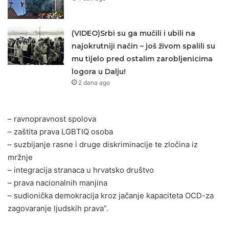
(VIDEO)Srbi su ga mučili i ubili na
najokrutniji način – još živom spalili su
mu tijelo pred ostalim zarobljenicima
logora u Dalju!
2 dana ago
– ravnopravnost spolova
– zaštita prava LGBTIQ osoba
– suzbijanje rasne i druge diskriminacije te zločina iz
mržnje
– integracija stranaca u hrvatsko društvo
– prava nacionalnih manjina
– sudionička demokracija kroz jačanje kapaciteta OCD-za
zagovaranje ljudskih prava”.