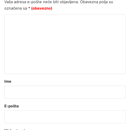
Vaša adresa e-pošte neće biti objavljena.
Obavezna polja su
označena sa
* (obavezno)
K
o
m
e
n
t
a
r
Ime
*
(
o
E-pošta
b
a