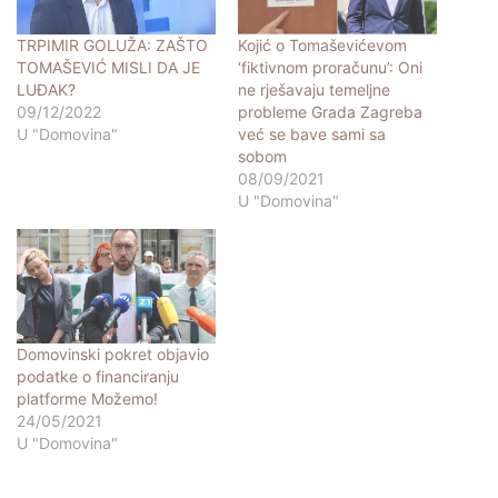
TRPIMIR GOLUŽA: ZAŠTO
Kojić o Tomaševićevom
TOMAŠEVIĆ MISLI DA JE
‘fiktivnom proračunu’: Oni
LUĐAK?
ne rješavaju temeljne
09/12/2022
probleme Grada Zagreba
U "Domovina"
već se bave sami sa
sobom
08/09/2021
U "Domovina"
Domovinski pokret objavio
podatke o financiranju
platforme Možemo!
24/05/2021
U "Domovina"