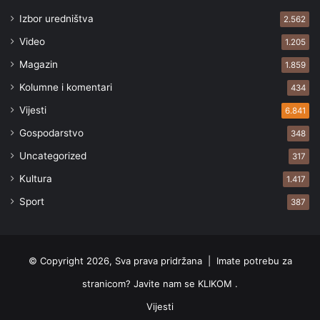
Izbor uredništva
2.562
Video
1.205
Magazin
1.859
Kolumne i komentari
434
Vijesti
6.841
Gospodarstvo
348
Uncategorized
317
Kultura
1.417
Sport
387
© Copyright 2026, Sva prava pridržana |
Imate potrebu za
stranicom? Javite nam se KLIKOM .
Vijesti