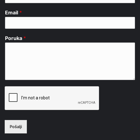
Email
*
Poruka
*
Pošalji