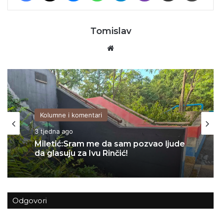
Tomislav
Website
Kolumne i komentari
06/07/2026
Kolumne i komentari
Za Sedlarov ‘Vukovar’ nula, a ‘Svadbi’
3 tjedna ago
stotine tisuća eura?
Odgovori
Miletić:Sram me da sam pozvao ljude
da glasuju za Ivu Rinčić!