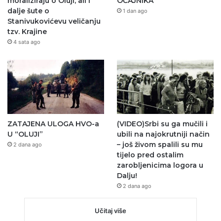
moraliziraju o Oluji, ali i
OČAJNIKA
dalje šute o
1 dan ago
Stanivukovićevu veličanju
tzv. Krajine
4 sata ago
ZATAJENA ULOGA HVO-a
(VIDEO)Srbi su ga mučili i
U “OLUJI”
ubili na najokrutniji način
– još živom spalili su mu
2 dana ago
tijelo pred ostalim
zarobljenicima logora u
Dalju!
2 dana ago
Učitaj više