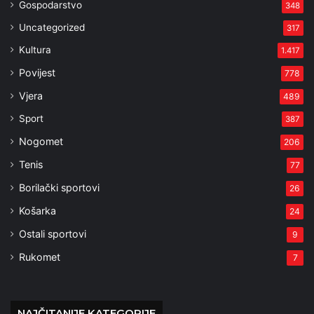
Gospodarstvo
348
Uncategorized
317
Kultura
1.417
Povijest
778
Vjera
489
Sport
387
Nogomet
206
Tenis
77
Borilački sportovi
26
Košarka
24
Ostali sportovi
9
Rukomet
7
NAJČITANIJE KATEGORIJE