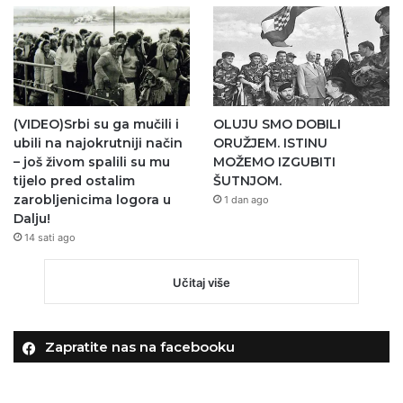
(VIDEO)Srbi su ga mučili i
OLUJU SMO DOBILI
ubili na najokrutniji način
ORUŽJEM. ISTINU
– još živom spalili su mu
MOŽEMO IZGUBITI
tijelo pred ostalim
ŠUTNJOM.
zarobljenicima logora u
1 dan ago
Dalju!
14 sati ago
Učitaj više
Zapratite nas na facebooku