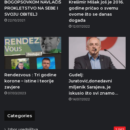
BOGOPSOVKOM NAVLAČIŠ
Krešimir Mišak još je 2016.
PROKLETSTVO NA SEBE I
godine pričao o svemu
SVOJU OBITELJ
ovome što se danas
događa
22/10/2021
12/07/2022
Rendezvous : Tri godine
Gudelj:
korone – istine i teorije
Juratović,donedavni
zavjere
miljenik Sarajeva, je
iskusio što svi znamo…
07/03/2023
14/07/2022
Categories
Izbor uredništva
2.562