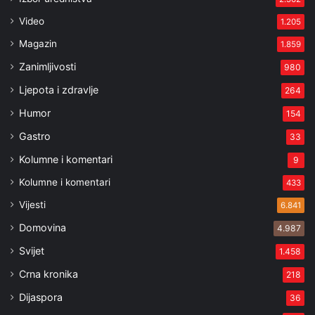
Video
1.205
Magazin
1.859
Zanimljivosti
980
Ljepota i zdravlje
264
Humor
154
Gastro
33
Kolumne i komentari
9
Kolumne i komentari
433
Vijesti
6.841
Domovina
4.987
Svijet
1.458
Crna kronika
218
Dijaspora
36