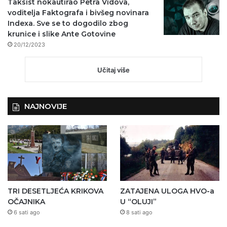
Taksist nokautirao Petra Vidova,
voditelja Faktografa i bivšeg novinara
Indexa. Sve se to dogodilo zbog
krunice i slike Ante Gotovine
20/12/2023
Učitaj više
NAJNOVIJE
TRI DESETLJEĆA KRIKOVA
ZATAJENA ULOGA HVO-a
OČAJNIKA
U “OLUJI”
6 sati ago
8 sati ago