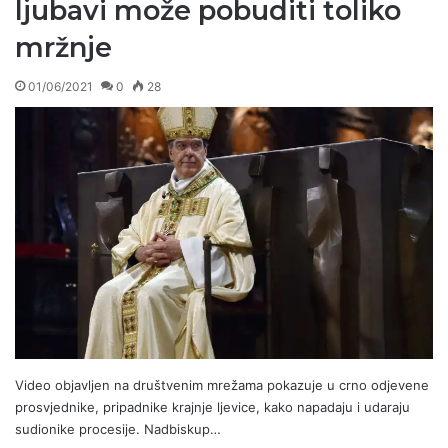
ljubavi može pobuditi toliko
mržnje
01/06/2021
0
28
Video objavljen na društvenim mrežama pokazuje u crno odjevene
prosvjednike, pripadnike krajnje ljevice, kako napadaju i udaraju
sudionike procesije. Nadbiskup…