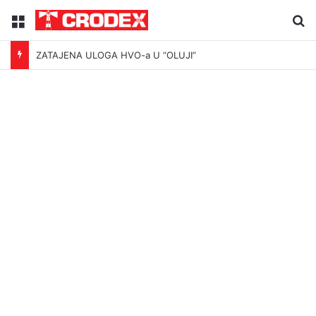
Menu
Tr
ZATAJENA ULOGA HVO-a U “OLUJI”