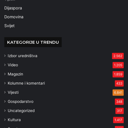
Dijaspora
Domovina
Svijet
KATEGORIJE U TRENDU
Izbor uredništva
2.562
Video
1.205
Magazin
1.859
Kolumne i komentari
433
Vijesti
6.841
Gospodarstvo
348
Uncategorized
317
Kultura
1.417