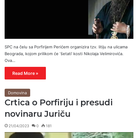
SPC na čelu sa Porfirijem Perićem organizira tzv. litiju na ulicama
Beograda, kojom prilikom će ‘šetati’ kosti Nikolaja Velimirovića.
Ova…
Read More »
Domovina
Crtica o Porfiriju i presudi
novinaru Juriču
21/04/2023
0
181