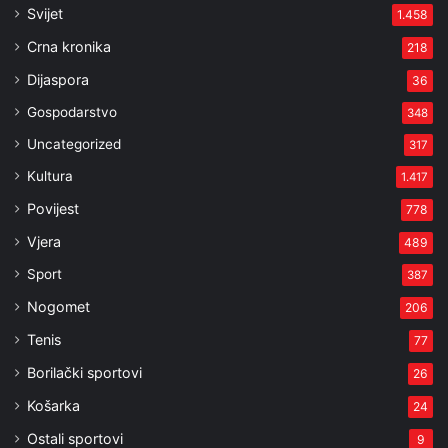
Svijet
1.458
Crna kronika
218
Dijaspora
36
Gospodarstvo
348
Uncategorized
317
Kultura
1.417
Povijest
778
Vjera
489
Sport
387
Nogomet
206
Tenis
77
Borilački sportovi
26
Košarka
24
Ostali sportovi
9