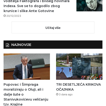
voditelja Faktografa i bivšeg novinara
Indexa. Sve se to dogodilo zbog
krunice i slike Ante Gotovine
20/12/2023
Učitaj više
NAJNOVIJE
Pupovac i Šimpraga
TRI DESETLJEĆA KRIKOVA
moraliziraju o Oluji, ali i
OČAJNIKA
dalje šute o
3 dana ago
Stanivukovićevu veličanju
tzv. Krajine