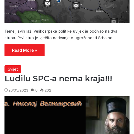
Temelj svih laži Velikosrpske politike uvijek je počivao na dva
stupa. Prvi stup je vječito naricanje o ugroženosti Srba od…
Read More »
Svijet
Ludilu SPC-a nema kraja!!!
26/05/2023
0
202