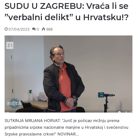
SUDU U ZAGREBU: Vraća li se
”verbalni delikt” u Hrvatsku!?
07/04/2023
0
988
SUTKINJA MIRJANA HORVAT: “Jurič je poticao mržnju prema
pripadnicima srpske nacionalne manjine u Hrvatskoj i svećenstvu
Srpske pravoslavne crkve!” NOVINAR…