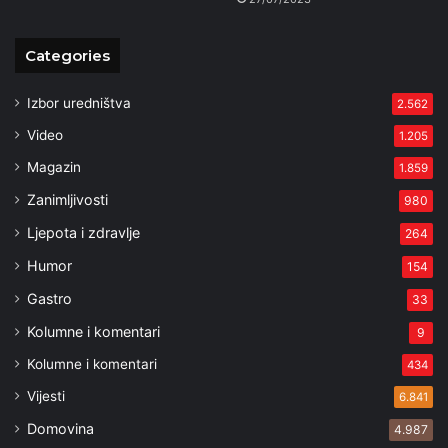
Categories
Izbor uredništva
2.562
Video
1.205
Magazin
1.859
Zanimljivosti
980
Ljepota i zdravlje
264
Humor
154
Gastro
33
Kolumne i komentari
9
Kolumne i komentari
434
Vijesti
6.841
Domovina
4.987