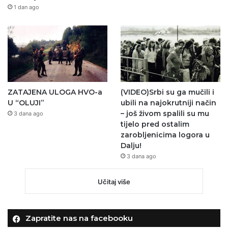
1 dan ago
ZATAJENA ULOGA HVO-a
(VIDEO)Srbi su ga mučili i
U “OLUJI”
ubili na najokrutniji način
– još živom spalili su mu
3 dana ago
tijelo pred ostalim
zarobljenicima logora u
Dalju!
3 dana ago
Učitaj više
Zapratite nas na facebooku