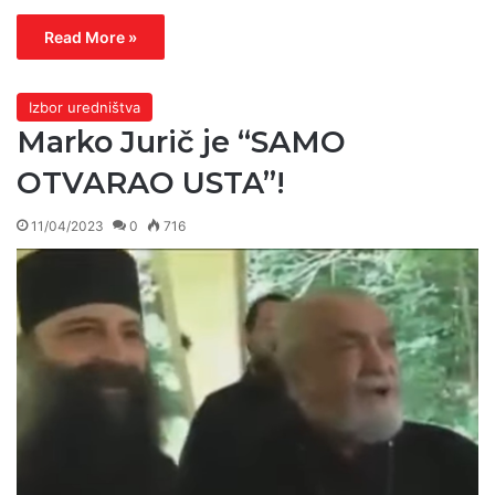
Read More »
Izbor uredništva
Marko Jurič je “SAMO
OTVARAO USTA”!
11/04/2023
0
716