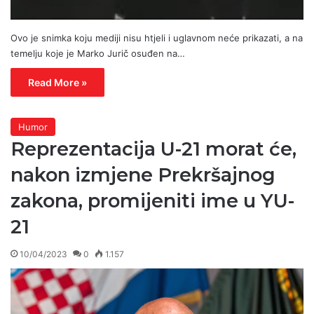
Ovo je snimka koju mediji nisu htjeli i uglavnom neće prikazati, a na
temelju koje je Marko Jurič osuđen na…
Read More »
Humor
Reprezentacija U-21 morat će,
nakon izmjene Prekršajnog
zakona, promijeniti ime u YU-
21
10/04/2023
0
1.157