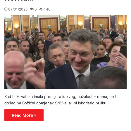
07/01/2023
0
440
Kad bi Hrvatska imala premijera kakvog, nažalost – nema, on bi
došao na Božićni domjenak SNV-a, ali bi iskoristio priliku…
Read More »