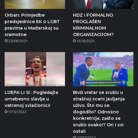
Orban: Primjedbe
HDZ I FORMALNO
predsjednice EK o LGBT
PROGLAŠEN
pravima u Mađarskoj su
KRIMINALNOM
sramotne
ORGANIZACIJOM?
23/06/2021
13/10/2021
LIJEPA LI SI : Pogledajte
Bivši vratar se srušio u
urnebesno slavlje u
strašnoj sceni javljanja
vatrenoj svlačionici!
uživo. Što mu se
dogodilo? Odnosno
17/12/2022
konkretnije, zašto se
srušio ovako!? On i svi
ostali
27/07/2023