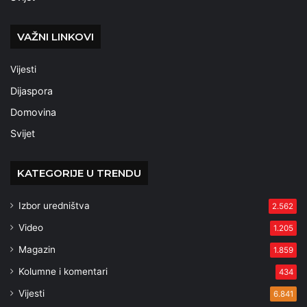
VAŽNI LINKOVI
Vijesti
Dijaspora
Domovina
Svijet
KATEGORIJE U TRENDU
Izbor uredništva
2.562
Video
1.205
Magazin
1.859
Kolumne i komentari
434
Vijesti
6.841