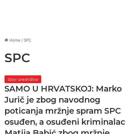
Home
/
SPC
SPC
Izbor uredništva
SAMO U HRVATSKOJ: Marko
Jurič je zbog navodnog
poticanja mržnje spram SPC
osuđen, a osuđeni kriminalac
Matija Babić zbog mržnje