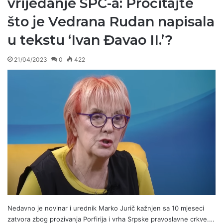
vrijeđanje SPC-a: Pročitajte
što je Vedrana Rudan napisala
u tekstu ‘Ivan Đavao II.’?
21/04/2023
0
422
Nedavno je novinar i urednik Marko Jurič kažnjen sa 10 mjeseci
zatvora zbog prozivanja Porfirija i vrha Srpske pravoslavne crkve.…