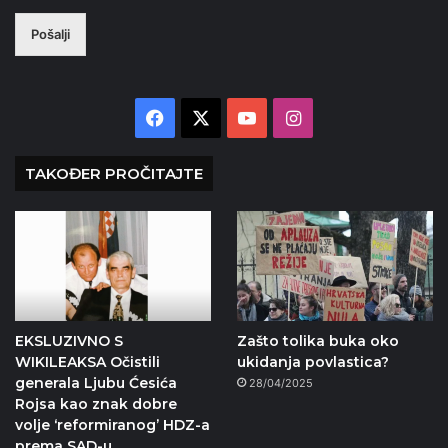
Pošalji
Facebook
X
YouTube
Instagram
TAKOĐER PROČITAJTE
EKSLUZIVNO S
Zašto tolika buka oko
WIKILEAKSA Očistili
ukidanja povlastica?
generala Ljubu Ćesića
28/04/2025
Rojsa kao znak dobre
volje ‘reformiranog’ HDZ-a
prema SAD-u