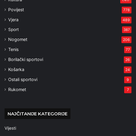
1.417
Povijest
778
Vjera
489
Sport
387
Nogomet
206
Tenis
77
Borilački sportovi
26
Košarka
24
Ostali sportovi
9
Rukomet
7
NAJČITANIJE KATEGORIJE
Vijesti