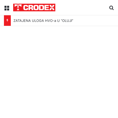
Menu
Tr
ZATAJENA ULOGA HVO-a U “OLUJI”