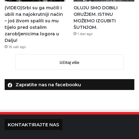
(VIDEO)Srbi su ga mučili i
OLUJU SMO DOBILI
ubili na najokrutniji način
ORUŽJEM. ISTINU
– još živom spalili su mu
MOŽEMO IZGUBITI
tijelo pred ostalim
ŠUTNJOM.
zarobljenicima logora u
1 dan ago
Dalju!
16 sati ago
Učitaj više
Zapratite nas na facebooku
KONTAKTIRAJTE NAS