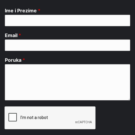
Ime i Prezime
*
Email
*
Poruka
*