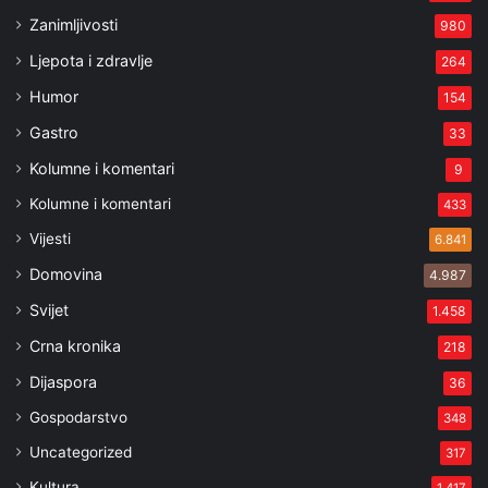
Zanimljivosti
980
Ljepota i zdravlje
264
Humor
154
Gastro
33
Kolumne i komentari
9
Kolumne i komentari
433
Vijesti
6.841
Domovina
4.987
Svijet
1.458
Crna kronika
218
Dijaspora
36
Gospodarstvo
348
Uncategorized
317
Kultura