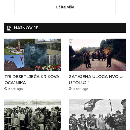
Učitaj više
NAJNOVIJE
TRI DESETLJEĆA KRIKOVA
ZATAJENA ULOGA HVO-a
OČAJNIKA
U “OLUJI”
9 sati ago
11 sati ago