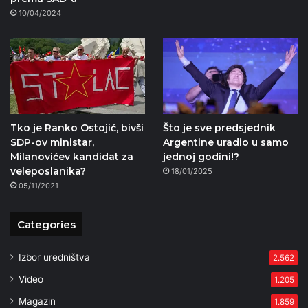
10/04/2024
Tko je Ranko Ostojić, bivši
Što je sve predsjednik
SDP-ov ministar,
Argentine uradio u samo
Milanovićev kandidat za
jednoj godini!?
veleposlanika?
18/01/2025
05/11/2021
Categories
Izbor uredništva
2.562
Video
1.205
Magazin
1.859