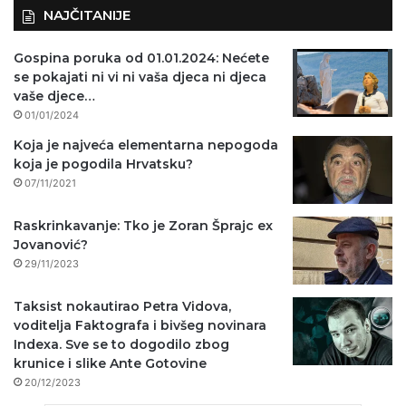
NAJČITANIJE
Gospina poruka od 01.01.2024: Nećete
se pokajati ni vi ni vaša djeca ni djeca
vaše djece…
01/01/2024
Koja je najveća elementarna nepogoda
koja je pogodila Hrvatsku?
07/11/2021
Raskrinkavanje: Tko je Zoran Šprajc ex
Jovanović?
29/11/2023
Taksist nokautirao Petra Vidova,
voditelja Faktografa i bivšeg novinara
Indexa. Sve se to dogodilo zbog
krunice i slike Ante Gotovine
20/12/2023