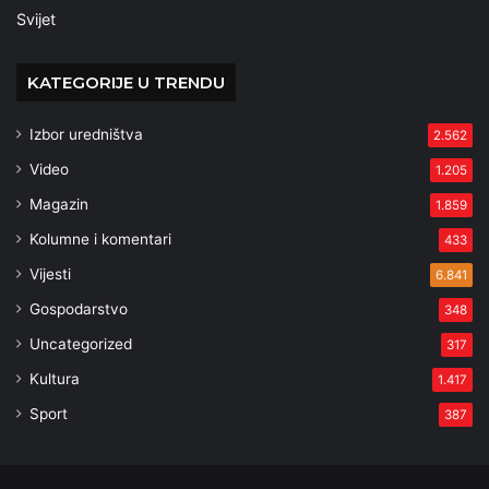
Svijet
KATEGORIJE U TRENDU
Izbor uredništva
2.562
Video
1.205
Magazin
1.859
Kolumne i komentari
433
Vijesti
6.841
Gospodarstvo
348
Uncategorized
317
Kultura
1.417
Sport
387