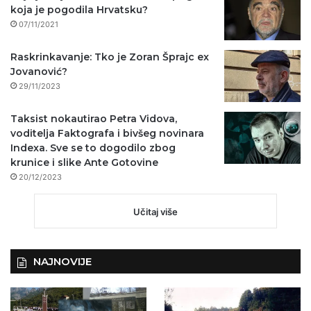
koja je pogodila Hrvatsku?
07/11/2021
Raskrinkavanje: Tko je Zoran Šprajc ex
Jovanović?
29/11/2023
Taksist nokautirao Petra Vidova,
voditelja Faktografa i bivšeg novinara
Indexa. Sve se to dogodilo zbog
krunice i slike Ante Gotovine
20/12/2023
Učitaj više
NAJNOVIJE