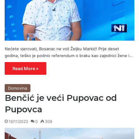
Nećete vjerovati, Bosanac ne voli Željku Markić! Prije deset
godina, teško je podnio referendum o braku kao zajednici žene i…
Read More »
Domovina
Benčić je veći Pupovac od
Pupovca
19/11/2023
0
309