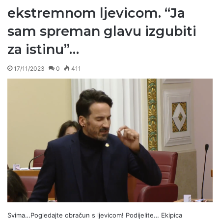
ekstremnom ljevicom. “Ja
sam spreman glavu izgubiti
za istinu”…
17/11/2023
0
411
Svima…Pogledajte obračun s ljevicom! Podijelite… Ekipica