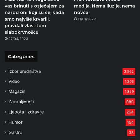
vas brinuti s osjećajem za
medija. Nema iluzije, nema
narod oni koji su se, kada
novca!
smo najviše krvarili,
11/01/2022
pravdali vlastitom
slabokrvnošću
27/04/2023
Categories
Izbor uredništva
2.562
Video
1.205
Magazin
1.859
Zanimljivosti
980
Ljepota i zdravlje
264
Humor
154
Gastro
33