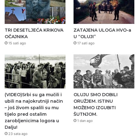
TRI DESETLJEĆA KRIKOVA
ZATAJENA ULOGA HVO-a
OČAJNIKA
U “OLUJI”
15 sati ago
17 sati ago
(VIDEO)Srbi su ga mučili i
OLUJU SMO DOBILI
ubili na najokrutniji način
ORUŽJEM. ISTINU
– još živom spalili su mu
MOŽEMO IZGUBITI
tijelo pred ostalim
ŠUTNJOM.
zarobljenicima logora u
1 dan ago
Dalju!
23 sata ago