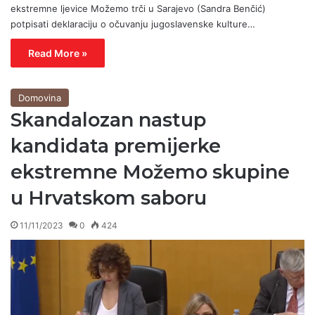
ekstremne ljevice Možemo trči u Sarajevo (Sandra Benčić)
potpisati deklaraciju o očuvanju jugoslavenske kulture…
Read More »
Domovina
Skandalozan nastup
kandidata premijerke
ekstremne Možemo skupine
u Hrvatskom saboru
11/11/2023
0
424