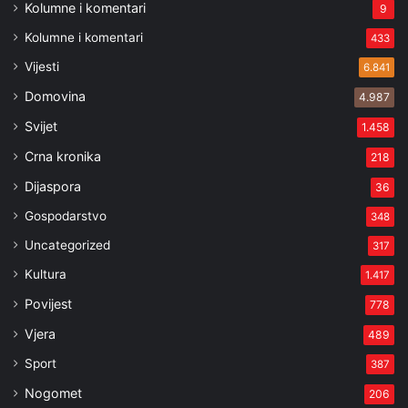
Kolumne i komentari
9
Kolumne i komentari
433
Vijesti
6.841
Domovina
4.987
Svijet
1.458
Crna kronika
218
Dijaspora
36
Gospodarstvo
348
Uncategorized
317
Kultura
1.417
Povijest
778
Vjera
489
Sport
387
Nogomet
206