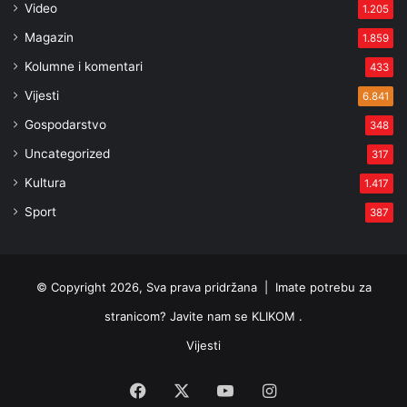
Video
1.205
Magazin
1.859
Kolumne i komentari
433
Vijesti
6.841
Gospodarstvo
348
Uncategorized
317
Kultura
1.417
Sport
387
© Copyright 2026, Sva prava pridržana |
Imate potrebu za
stranicom? Javite nam se KLIKOM .
Vijesti
Facebook
X
YouTube
Instagram