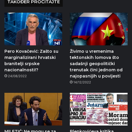
TAKOĐER PROČITAJTE
Pero Kovačević: Zašto su
Živimo u vremenima
marginalizirani hrvatski
tektonskih lomova što
branitelji srpske
sadašnji geopolitički
nacionalnosti!?
trenutak čini jednom od
najopasnijih u povijesti
24/08/2022
14/12/2022
MILETIĆ: Ne mogu se za
Plenkovićeva kritika