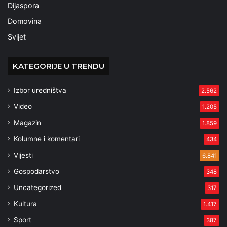
Dijaspora
Domovina
Svijet
KATEGORIJE U TRENDU
Izbor uredništva
2.562
Video
1.205
Magazin
1.859
Kolumne i komentari
434
Vijesti
6.841
Gospodarstvo
348
Uncategorized
317
Kultura
1.417
Sport
387