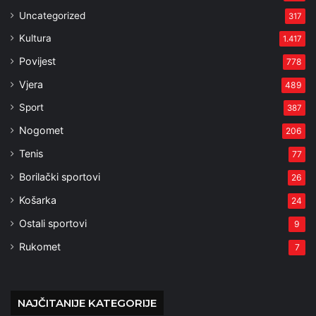
Uncategorized
317
Kultura
1.417
Povijest
778
Vjera
489
Sport
387
Nogomet
206
Tenis
77
Borilački sportovi
26
Košarka
24
Ostali sportovi
9
Rukomet
7
NAJČITANIJE KATEGORIJE