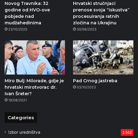
Novog Travnika: 32
Hrvatski stručnjaci
godine od HVO-ove
prenose svoja “iskustva”
pobjede nad
procesuiranja ratnih
mudžahedinima
zločina na Ukrajinu
23/10/2025
30/06/2023
Miro Bulj: Milorade, gdje je
Pad Crnog jastreba
hrvatski mirotvorac dr.
03/10/2023
Ivan Šreter?
19/08/2021
Categories
Izbor uredništva
2.562