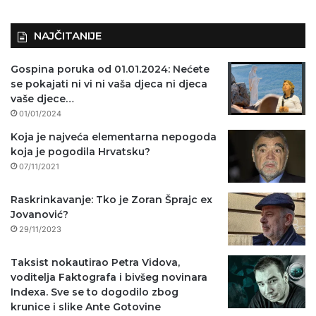
NAJČITANIJE
Gospina poruka od 01.01.2024: Nećete
se pokajati ni vi ni vaša djeca ni djeca
vaše djece…
01/01/2024
Koja je najveća elementarna nepogoda
koja je pogodila Hrvatsku?
07/11/2021
Raskrinkavanje: Tko je Zoran Šprajc ex
Jovanović?
29/11/2023
Taksist nokautirao Petra Vidova,
voditelja Faktografa i bivšeg novinara
Indexa. Sve se to dogodilo zbog
krunice i slike Ante Gotovine