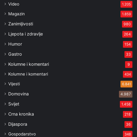
Video
1.205
Magazin
1.859
Zanimljivosti
980
Ljepota i zdravlje
264
Humor
154
Gastro
33
Kolumne i komentari
9
Kolumne i komentari
434
Vijesti
6.841
Domovina
4.987
Svijet
1.458
Crna kronika
218
Dijaspora
36
Gospodarstvo
348