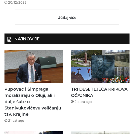
20/12/2023
Učitaj više
NAJNOVIJE
Pupovac i Šimpraga
TRI DESETLJEĆA KRIKOVA
moraliziraju o Oluji, ali i
OČAJNIKA
dalje šute o
2 dana ago
Stanivukovićevu veličanju
tzv. Krajine
21 sat ago