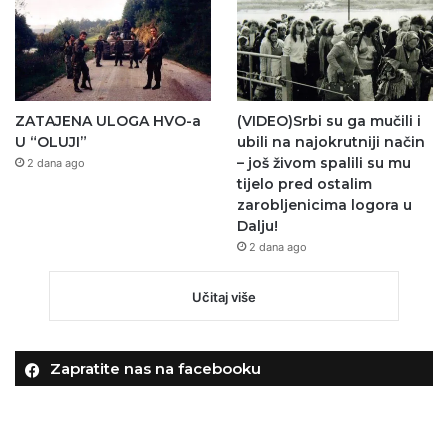
ZATAJENA ULOGA HVO-a
(VIDEO)Srbi su ga mučili i
U “OLUJI”
ubili na najokrutniji način
– još živom spalili su mu
2 dana ago
tijelo pred ostalim
zarobljenicima logora u
Dalju!
2 dana ago
Učitaj više
Zapratite nas na facebooku