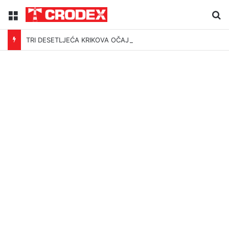
Menu
Tr
TRI DESETLJEĆA KRIKOVA OČAJNIKA