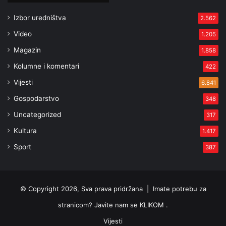
Izbor uredništva
2.562
Video
1.205
Magazin
1.858
Kolumne i komentari
422
Vijesti
6.841
Gospodarstvo
348
Uncategorized
317
Kultura
1.417
Sport
387
© Copyright 2026, Sva prava pridržana |
Imate potrebu za
stranicom? Javite nam se KLIKOM .
Vijesti