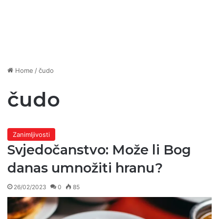
Home
/
čudo
čudo
Zanimljivosti
Svjedočanstvo: Može li Bog
danas umnožiti hranu?
26/02/2023
0
85