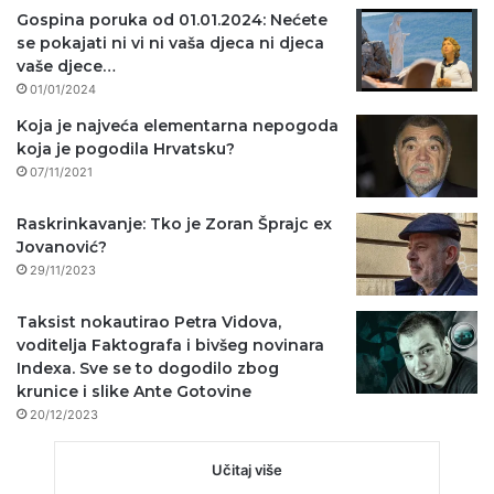
Gospina poruka od 01.01.2024: Nećete
se pokajati ni vi ni vaša djeca ni djeca
vaše djece…
01/01/2024
Koja je najveća elementarna nepogoda
koja je pogodila Hrvatsku?
07/11/2021
Raskrinkavanje: Tko je Zoran Šprajc ex
Jovanović?
29/11/2023
Taksist nokautirao Petra Vidova,
voditelja Faktografa i bivšeg novinara
Indexa. Sve se to dogodilo zbog
krunice i slike Ante Gotovine
20/12/2023
Učitaj više