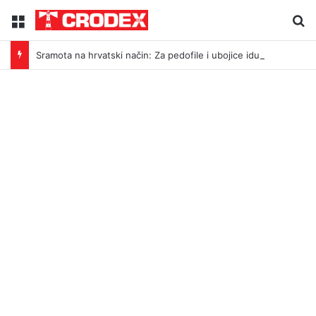
Menu
Tr
Sramota na hrvatski način: Za pedofile i ubojice idu inicijali, a za legendu Darija Šimića lisice i medijski linč