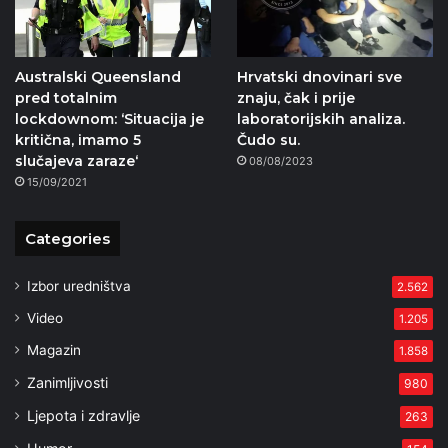
Australski Queensland
Hrvatski dnovinari sve
pred totalnim
znaju, čak i prije
lockdownom: ‘Situacija je
laboratorijskih analiza.
kritična, imamo 5
Čudo su.
slučajeva zaraze‘
08/08/2023
15/09/2021
Categories
Izbor uredništva
2.562
Video
1.205
Magazin
1.858
Zanimljivosti
980
Ljepota i zdravlje
263