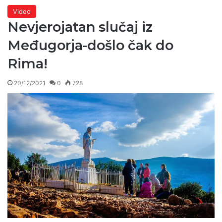
Video
Nevjerojatan slučaj iz
Međugorja-došlo čak do
Rima!
20/12/2021
0
728