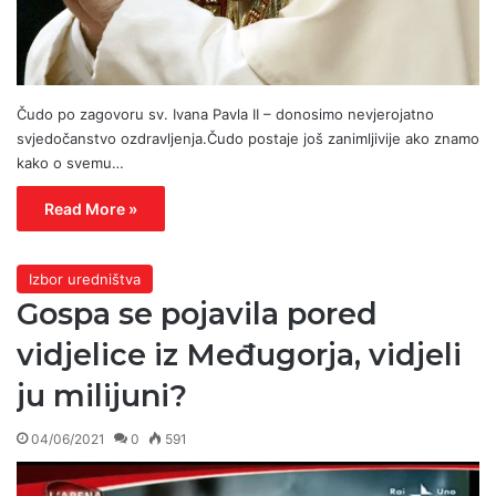
Čudo po zagovoru sv. Ivana Pavla II – donosimo nevjerojatno
svjedočanstvo ozdravljenja.Čudo postaje još zanimljivije ako znamo
kako o svemu…
Read More »
Izbor uredništva
Gospa se pojavila pored
vidjelice iz Međugorja, vidjeli
ju milijuni?
04/06/2021
0
591