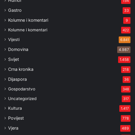
Humor
154
Gastro
33
Kolumne i komentari
9
Kolumne i komentari
422
Vijesti
6.841
Domovina
4.987
Svijet
1.458
Crna kronika
218
Dijaspora
36
Gospodarstvo
348
Uncategorized
317
Kultura
1.417
Povijest
778
Vjera
489