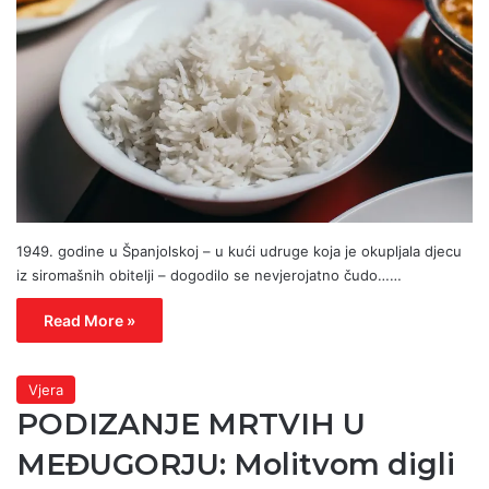
1949. godine u Španjolskoj – u kući udruge koja je okupljala djecu
iz siromašnih obitelji – dogodilo se nevjerojatno čudo……
Read More »
Vjera
PODIZANJE MRTVIH U
MEĐUGORJU: Molitvom digli