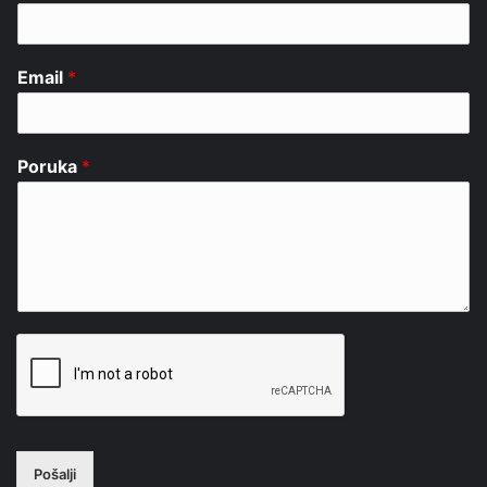
Email
*
Poruka
*
Pošalji