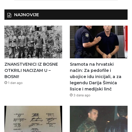
NAJNOVIJE
ZNANSTVENICI IZ BOSNE
Sramota na hrvatski
OTKRILI NACIZAM U –
način: Za pedofile i
BOSNI!
ubojice idu inicijali, a za
legendu Darija Šimića
1 dan ago
lisice i medijski linč
3 dana ago