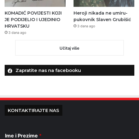
KOMADIĆ POVIJESTI KOJI
Heroji nikada ne umiru-
JE PODIJELIO I UJEDINIO
pukovnik Slaven Grubišić
HRVATSKU
3 dana ago
3 dana ago
Učitaj više
Zapratite nas na facebooku
KONTAKTIRAJTE NAS
Ime i Prezime
*