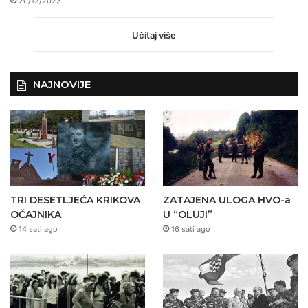
20/12/2023
Učitaj više
NAJNOVIJE
TRI DESETLJEĆA KRIKOVA
ZATAJENA ULOGA HVO-a
OČAJNIKA
U “OLUJI”
14 sati ago
16 sati ago