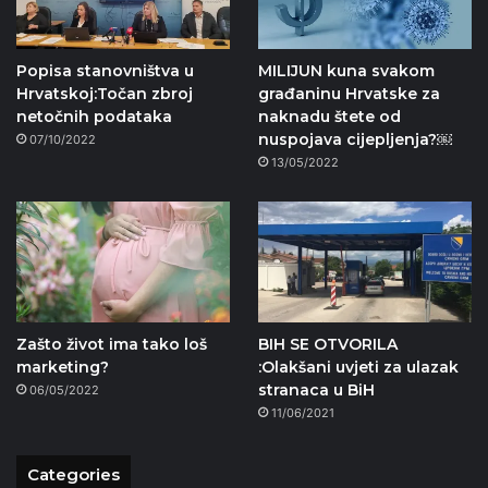
Popisa stanovništva u
MILIJUN kuna svakom
Hrvatskoj:Točan zbroj
građaninu Hrvatske za
netočnih podataka
naknadu štete od
nuspojava cijepljenja?￼
07/10/2022
13/05/2022
Zašto život ima tako loš
BIH SE OTVORILA
marketing?
:Olakšani uvjeti za ulazak
stranaca u BiH
06/05/2022
11/06/2021
Categories