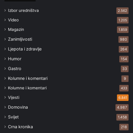
Izbor uredništva
2.562
Video
1.205
Magazin
1.859
Zanimljivosti
980
Ljepota i zdravlje
264
Humor
154
Gastro
33
Kolumne i komentari
9
Kolumne i komentari
433
Vijesti
6.841
Domovina
4.987
Svijet
1.458
Crna kronika
218