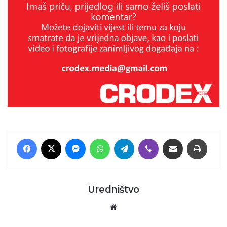
Facebook
X
Messenger
WhatsApp
Telegram
Viber
Podijeli putem E-maila
Printaj
Uredništvo
Website