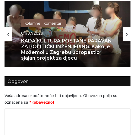
Kolumne i komentari
04/07/2026
KADA KULTURA POSTANE PARAVAN
ZA POLITIČKI INŽENJERING: Kako je
Možemo! u Zagrebu upropastio
sjajan projekt za djecu
Odgovori
Vaša adresa e-pošte neće biti objavljena.
Obavezna polja su
označena sa
* (obavezno)
K
o
m