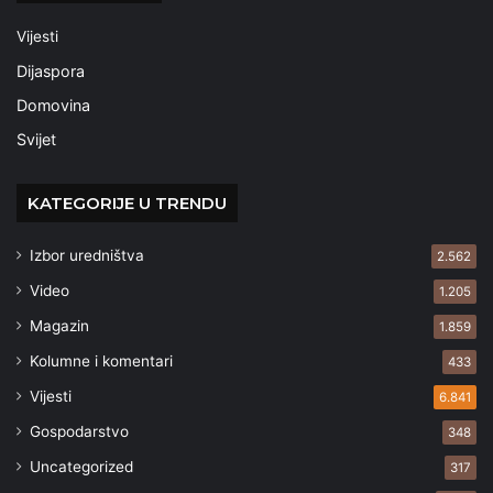
Vijesti
Dijaspora
Domovina
Svijet
KATEGORIJE U TRENDU
Izbor uredništva
2.562
Video
1.205
Magazin
1.859
Kolumne i komentari
433
Vijesti
6.841
Gospodarstvo
348
Uncategorized
317