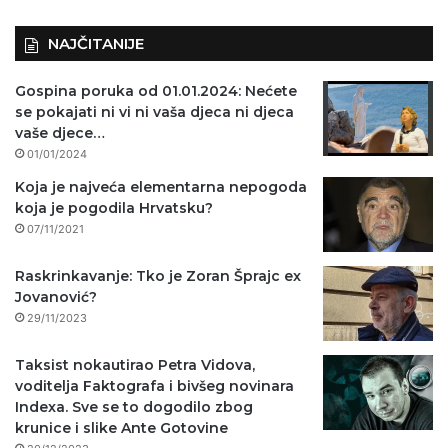
)
NAJČITANIJE
Gospina poruka od 01.01.2024: Nećete
se pokajati ni vi ni vaša djeca ni djeca
vaše djece…
01/01/2024
Koja je najveća elementarna nepogoda
koja je pogodila Hrvatsku?
07/11/2021
Raskrinkavanje: Tko je Zoran Šprajc ex
Jovanović?
29/11/2023
Taksist nokautirao Petra Vidova,
voditelja Faktografa i bivšeg novinara
Indexa. Sve se to dogodilo zbog
krunice i slike Ante Gotovine