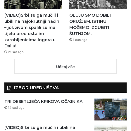
(VIDEO)Srbi su ga mučili i
OLUJU SMO DOBILI
ubili na najokrutniji način
ORUŽJEM. ISTINU
– još živom spalili su mu
MOŽEMO IZGUBITI
tijelo pred ostalim
ŠUTNJOM.
zarobljenicima logora u
1 dan ago
Dalju!
21 sat ago
Učitaj više
IZBOR UREDNIŠTVA
TRI DESETLJEĆA KRIKOVA OČAJNIKA
14 sati ago
(VIDEO)Srbi su ga mučili i ubili na