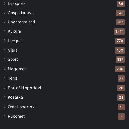
Dijaspora
36
Gospodarstvo
348
Uncategorized
317
Kultura
1.417
Povijest
778
Vjera
489
Sport
387
Nogomet
206
Tenis
77
Borilački sportovi
26
Košarka
24
Ostali sportovi
9
Rukomet
7