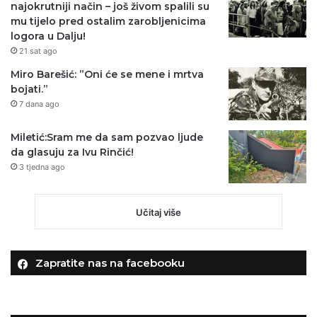
najokrutniji način – još živom spalili su
mu tijelo pred ostalim zarobljenicima
logora u Dalju!
21 sat ago
Miro Barešić: ”Oni će se mene i mrtva
bojati.”
7 dana ago
Miletić:Sram me da sam pozvao ljude
da glasuju za Ivu Rinčić!
3 tjedna ago
Učitaj više
Zapratite nas na facebooku