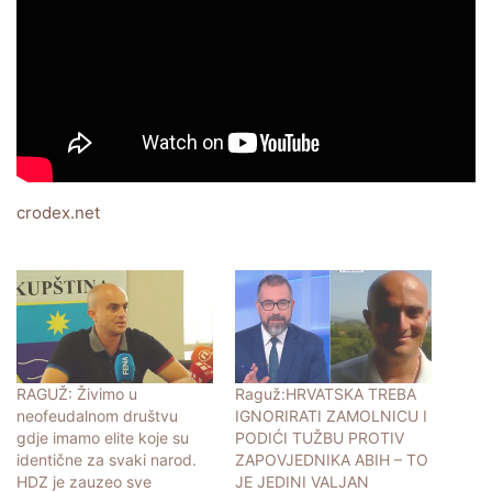
crodex.net
RAGUŽ: Živimo u
Raguž:HRVATSKA TREBA
neofeudalnom društvu
IGNORIRATI ZAMOLNICU I
gdje imamo elite koje su
PODIĆI TUŽBU PROTIV
identične za svaki narod.
ZAPOVJEDNIKA ABIH – TO
HDZ je zauzeo sve
JE JEDINI VALJAN