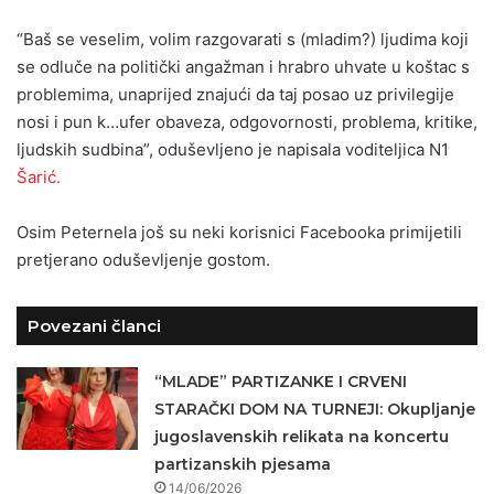
“Baš se veselim, volim razgovarati s (mladim?) ljudima koji
se odluče na politički angažman i hrabro uhvate u koštac s
problemima, unaprijed znajući da taj posao uz privilegije
nosi i pun k…ufer obaveza, odgovornosti, problema, kritike,
ljudskih sudbina”, oduševljeno je napisala voditeljica N1
Šarić.
Osim Peternela još su neki korisnici Facebooka primijetili
pretjerano oduševljenje gostom.
Povezani članci
“MLADE” PARTIZANKE I CRVENI
STARAČKI DOM NA TURNEJI: Okupljanje
jugoslavenskih relikata na koncertu
partizanskih pjesama
14/06/2026