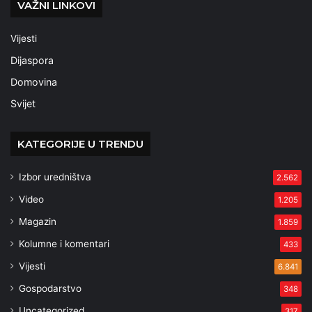
VAŽNI LINKOVI
Vijesti
Dijaspora
Domovina
Svijet
KATEGORIJE U TRENDU
Izbor uredništva
2.562
Video
1.205
Magazin
1.859
Kolumne i komentari
433
Vijesti
6.841
Gospodarstvo
348
Uncategorized
317