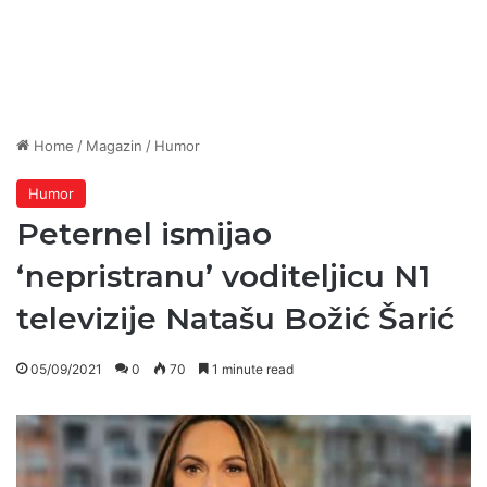
Home
/
Magazin
/
Humor
Humor
Peternel ismijao
‘nepristranu’ voditeljicu N1
televizije Natašu Božić Šarić
05/09/2021
0
70
1 minute read