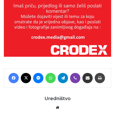
Facebook
X
Messenger
WhatsApp
Telegram
Viber
Podijeli putem E-maila
Printaj
Uredništvo
Website