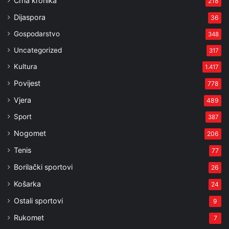
Crna kronika
218
Dijaspora
36
Gospodarstvo
348
Uncategorized
317
Kultura
1.417
Povijest
778
Vjera
489
Sport
387
Nogomet
206
Tenis
77
Borilački sportovi
26
Košarka
24
Ostali sportovi
9
Rukomet
7