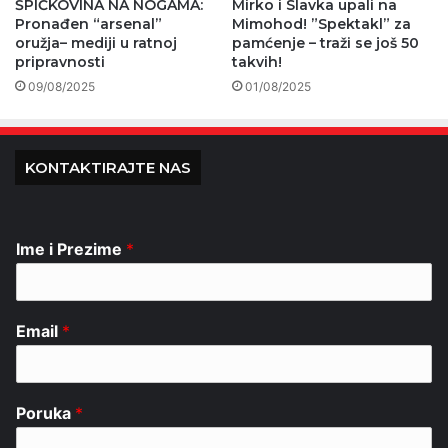
ŠPIČKOVINA NA NOGAMA:
Mirko i Slavka upali na
Pronađen “arsenal”
Mimohod! ”Spektakl” za
oružja– mediji u ratnoj
pamćenje – traži se još 50
pripravnosti
takvih!
09/08/2025
01/08/2025
KONTAKTIRAJTE NAS
Ime i Prezime
*
Email
*
Poruka
*