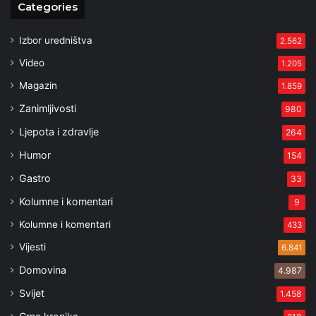
Categories
Izbor uredništva
2.562
Video
1.205
Magazin
1.859
Zanimljivosti
980
Ljepota i zdravlje
264
Humor
154
Gastro
33
Kolumne i komentari
9
Kolumne i komentari
433
Vijesti
6.841
Domovina
4.987
Svijet
1.458