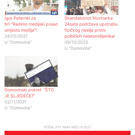
Igor Peternel za
Skandalozno! Novinarka
N1:”Radimo medijski posao
24sata podržava upotrebu
umjesto medija”!
fizičkog nasilja protiv
24/05/2021
političkih neistomišljenika!
U "Domovina"
09/10/2023
U "Domovina"
Domovinski pokret: ”ŠTO
JE SLJEDEĆE?”
02/11/2021
U "Domovina"
POŠALJITE NAM VAŠU VIJEST