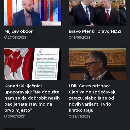
Mijićev obzor
Bravo Plenki, bravo HDZ!
27/08/2023
18/06/2023
Kanadski liječnici
I Bill Gates priznao:
upozoravaju: “Ne dopušta
Cjepiva ne sprječavaju
nam se da dobrobit naših
zarazu, slabo štite od
pacijenata stavimo na
novih varijanti i vrlo
prvo mjesto”
kratko traju
30/07/2021
29/01/2023