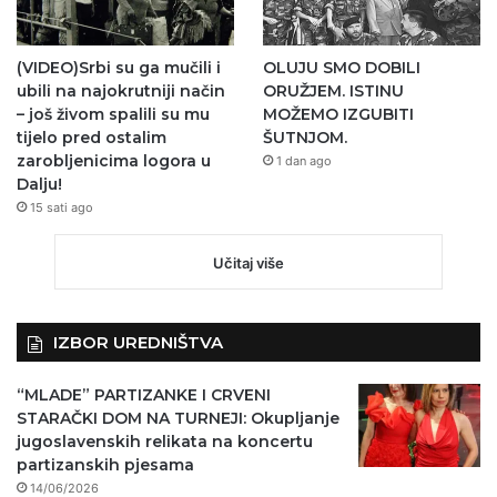
(VIDEO)Srbi su ga mučili i
OLUJU SMO DOBILI
ubili na najokrutniji način
ORUŽJEM. ISTINU
– još živom spalili su mu
MOŽEMO IZGUBITI
tijelo pred ostalim
ŠUTNJOM.
zarobljenicima logora u
1 dan ago
Dalju!
15 sati ago
Učitaj više
IZBOR UREDNIŠTVA
“MLADE” PARTIZANKE I CRVENI
STARAČKI DOM NA TURNEJI: Okupljanje
jugoslavenskih relikata na koncertu
partizanskih pjesama
14/06/2026