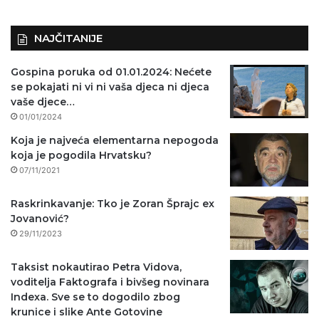
)
NAJČITANIJE
Gospina poruka od 01.01.2024: Nećete
se pokajati ni vi ni vaša djeca ni djeca
vaše djece…
01/01/2024
Koja je najveća elementarna nepogoda
koja je pogodila Hrvatsku?
07/11/2021
Raskrinkavanje: Tko je Zoran Šprajc ex
Jovanović?
29/11/2023
Taksist nokautirao Petra Vidova,
voditelja Faktografa i bivšeg novinara
Indexa. Sve se to dogodilo zbog
krunice i slike Ante Gotovine