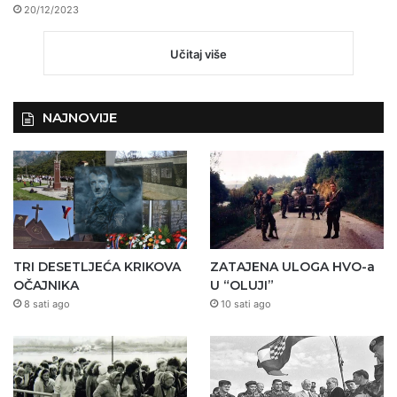
20/12/2023
Učitaj više
NAJNOVIJE
TRI DESETLJEĆA KRIKOVA
ZATAJENA ULOGA HVO-a
OČAJNIKA
U “OLUJI”
8 sati ago
10 sati ago