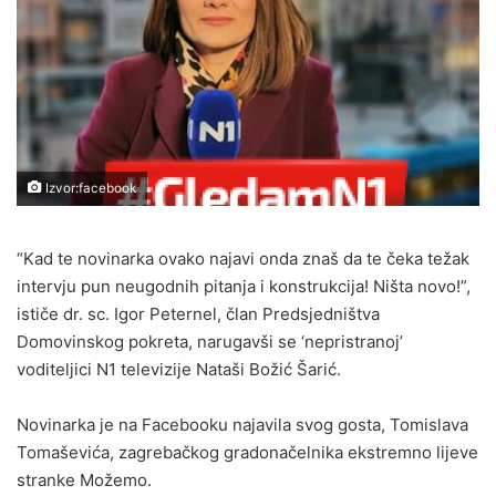
Izvor:facebook
“Kad te novinarka ovako najavi onda znaš da te čeka težak
intervju pun neugodnih pitanja i konstrukcija! Ništa novo!”,
ističe dr. sc. Igor Peternel, član Predsjedništva
Domovinskog pokreta, narugavši se ‘nepristranoj’
voditeljici N1 televizije Nataši Božić Šarić.
Novinarka je na Facebooku najavila svog gosta, Tomislava
Tomaševića, zagrebačkog gradonačelnika ekstremno lijeve
stranke Možemo.