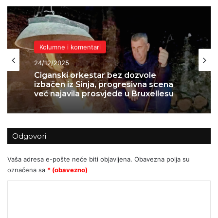
Humor
05/12/2025
Kolumne i komentari
Drama na filozofskom fakultetu:
24/12/2025
Antifa studentice se uvrijedile jer je
profesor rekao da je Maja Sever
ljepša od njih – najavile novi marš
Odgovori
Ciganski orkestar bez dozvole
izbačen iz Sinja, progresivna scena
već najavila prosvjede u Bruxellesu
Vaša adresa e-pošte neće biti objavljena.
Obavezna polja su
označena sa
* (obavezno)
K
o
m