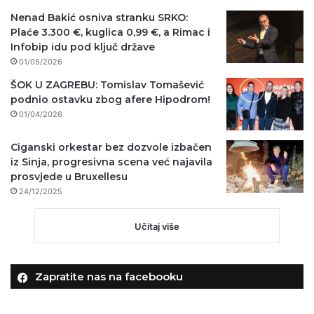
Nenad Bakić osniva stranku SRKO:
Plaće 3.300 €, kuglica 0,99 €, a Rimac i
Infobip idu pod ključ države
01/05/2026
ŠOK U ZAGREBU: Tomislav Tomašević
podnio ostavku zbog afere Hipodrom!
01/04/2026
Ciganski orkestar bez dozvole izbačen
iz Sinja, progresivna scena već najavila
prosvjede u Bruxellesu
24/12/2025
Učitaj više
Zapratite nas na facebooku