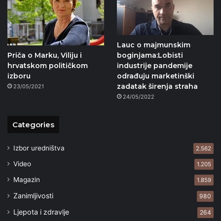
Lauc o majmunskim
boginjama:Lobisti
Priča o Marku, Viliju i
industrije pandemije
hrvatskom političkom
odrađuju marketinški
izboru
zadatak širenja straha
23/05/2021
24/05/2022
Categories
Izbor uredništva
2.562
Video
1.205
Magazin
1.859
Zanimljivosti
980
Ljepota i zdravlje
264