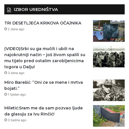
IZBOR UREDNIŠTVA
TRI DESETLJEĆA KRIKOVA OČAJNIKA
2 dana ago
(VIDEO)Srbi su ga mučili i ubili na
najokrutniji način – još živom spalili su
mu tijelo pred ostalim zarobljenicima
logora u Dalju!
3 dana ago
Miro Barešić: ”Oni će se mene i mrtva
bojati.”
1 tjedan ago
Miletić:Sram me da sam pozvao ljude
da glasuju za Ivu Rinčić!
3 tjedna ago