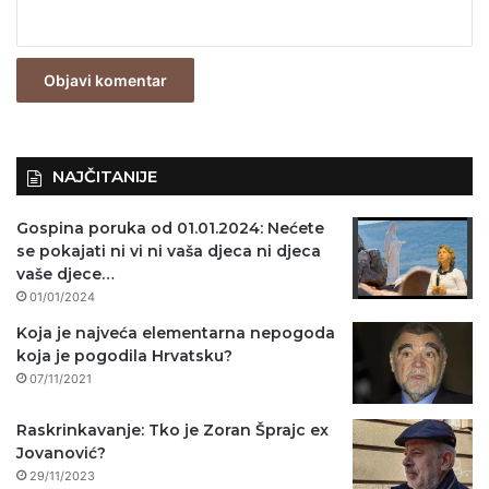
e
z
n
o
)
NAJČITANIJE
Gospina poruka od 01.01.2024: Nećete
se pokajati ni vi ni vaša djeca ni djeca
vaše djece…
01/01/2024
Koja je najveća elementarna nepogoda
koja je pogodila Hrvatsku?
07/11/2021
Raskrinkavanje: Tko je Zoran Šprajc ex
Jovanović?
29/11/2023