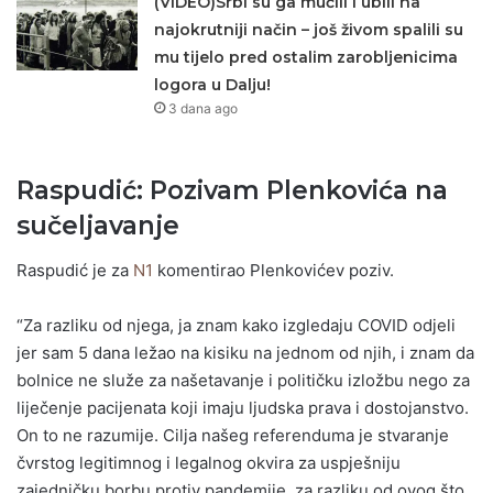
(VIDEO)Srbi su ga mučili i ubili na
najokrutniji način – još živom spalili su
mu tijelo pred ostalim zarobljenicima
logora u Dalju!
3 dana ago
Raspudić: Pozivam Plenkovića na
sučeljavanje
Raspudić je za
N1
komentirao Plenkovićev poziv.
“Za razliku od njega, ja znam kako izgledaju COVID odjeli
jer sam 5 dana ležao na kisiku na jednom od njih, i znam da
bolnice ne služe za našetavanje i političku izložbu nego za
liječenje pacijenata koji imaju ljudska prava i dostojanstvo.
On to ne razumije. Cilja našeg referenduma je stvaranje
čvrstog legitimnog i legalnog okvira za uspješniju
zajedničku borbu protiv pandemije, za razliku od ovog što