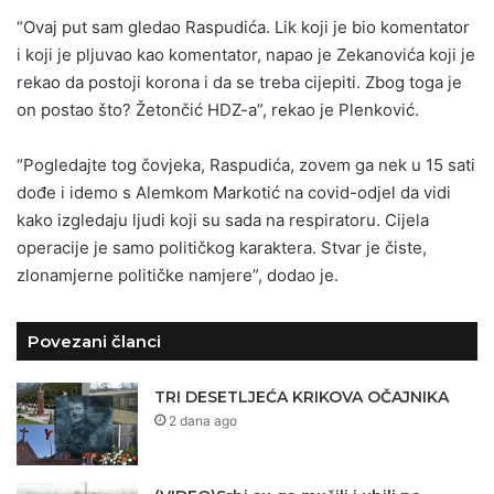
“Ovaj put sam gledao Raspudića. Lik koji je bio komentator
i koji je pljuvao kao komentator, napao je Zekanovića koji je
rekao da postoji korona i da se treba cijepiti. Zbog toga je
on postao što? Žetončić HDZ-a”, rekao je Plenković.
“Pogledajte tog čovjeka, Raspudića, zovem ga nek u 15 sati
dođe i idemo s Alemkom Markotić na covid-odjel da vidi
kako izgledaju ljudi koji su sada na respiratoru. Cijela
operacije je samo političkog karaktera. Stvar je čiste,
zlonamjerne političke namjere”, dodao je.
Povezani članci
TRI DESETLJEĆA KRIKOVA OČAJNIKA
2 dana ago