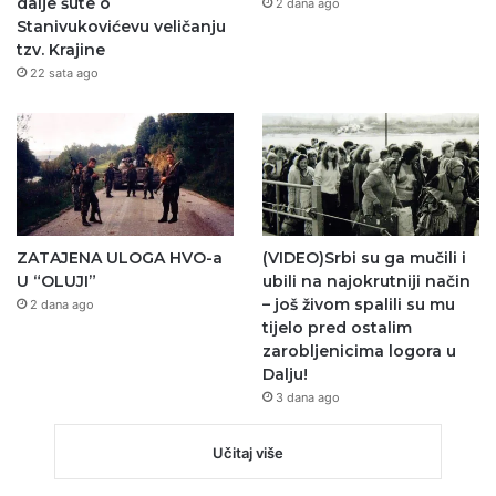
dalje šute o
2 dana ago
Stanivukovićevu veličanju
tzv. Krajine
22 sata ago
ZATAJENA ULOGA HVO-a
(VIDEO)Srbi su ga mučili i
U “OLUJI”
ubili na najokrutniji način
– još živom spalili su mu
2 dana ago
tijelo pred ostalim
zarobljenicima logora u
Dalju!
3 dana ago
Učitaj više