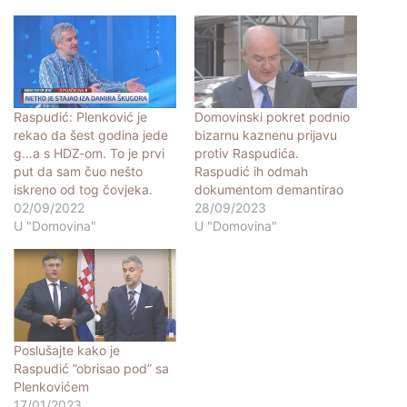
Raspudić: Plenković je
Domovinski pokret podnio
rekao da šest godina jede
bizarnu kaznenu prijavu
g…a s HDZ-om. To je prvi
protiv Raspudića.
put da sam čuo nešto
Raspudić ih odmah
iskreno od tog čovjeka.
dokumentom demantirao
02/09/2022
28/09/2023
U "Domovina"
U "Domovina"
Poslušajte kako je
Raspudić ”obrisao pod” sa
Plenkovićem
17/01/2023