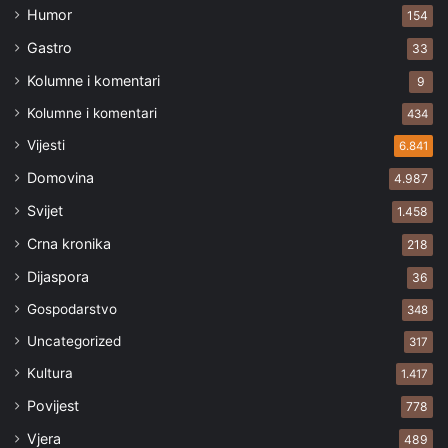
Humor
154
Gastro
33
Kolumne i komentari
9
Kolumne i komentari
434
Vijesti
6.841
Domovina
4.987
Svijet
1.458
Crna kronika
218
Dijaspora
36
Gospodarstvo
348
Uncategorized
317
Kultura
1.417
Povijest
778
Vjera
489