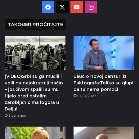
Facebook
X
YouTube
Instagram
TAKOĐER PROČITAJTE
(VIDEO)Srbi su ga mučili i
Lauc o novoj cenzuri iz
ubili na najokrutniji način
Faktografa:Toliko su glupi
– još živom spalili su mu
da tu nema pomoći
tijelo pred ostalim
07/01/2022
zarobljenicima logora u
Dalju!
3 dana ago