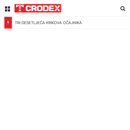
Menu
Tr
TRI DESETLJEĆA KRIKOVA OČAJNIKA