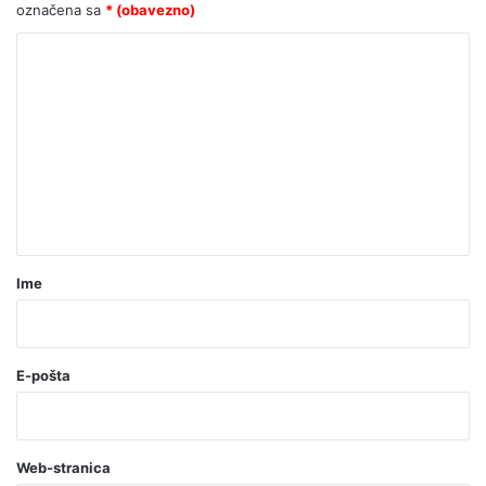
označena sa
* (obavezno)
K
o
m
e
n
t
a
r
Ime
*
(
o
E-pošta
b
a
Web-stranica
v