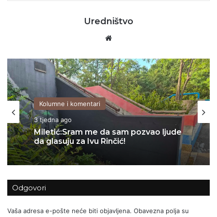
Uredništvo
Website
Kolumne i komentari
06/07/2026
Kolumne i komentari
Za Sedlarov ‘Vukovar’ nula, a ‘Svadbi’
3 tjedna ago
stotine tisuća eura?
Odgovori
Miletić:Sram me da sam pozvao ljude
da glasuju za Ivu Rinčić!
Vaša adresa e-pošte neće biti objavljena.
Obavezna polja su