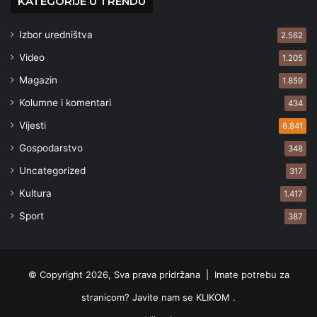
KATEGORIJE U TRENDU
Izbor uredništva
2.562
Video
1.205
Magazin
1.859
Kolumne i komentari
434
Vijesti
6.841
Gospodarstvo
348
Uncategorized
317
Kultura
1.417
Sport
387
© Copyright 2026, Sva prava pridržana |
Imate potrebu za
stranicom? Javite nam se KLIKOM .