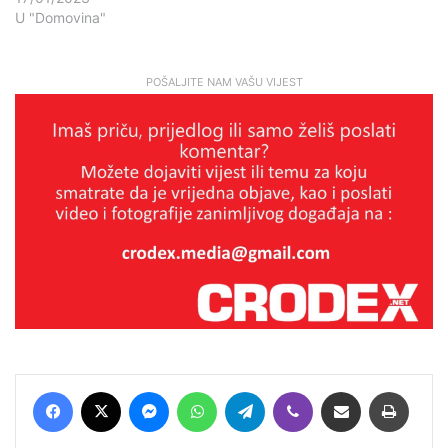
U "Domovina"
POŠALJITE NAM VAŠU VIJEST
Facebook
X
Messenger
WhatsApp
Telegram
Viber
Podijeli putem E-maila
Printaj