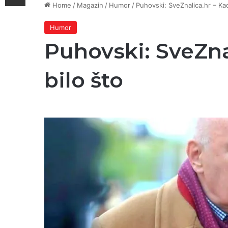
Home
/
Magazin
/
Humor
/
Puhovski: SveZnalica.hr – Kad
Humor
Puhovski: SveZna
bilo što