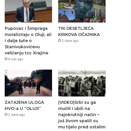
Pupovac i Šimpraga
TRI DESETLJEĆA
moraliziraju o Oluji, ali
KRIKOVA OČAJNIKA
i dalje šute o
2 dana ago
Stanivukovićevu
veličanju tzv. Krajine
8 sati ago
ZATAJENA ULOGA
(VIDEO)Srbi su ga
HVO-a U “OLUJI”
mučili i ubili na
najokrutniji način –
2 dana ago
još živom spalili su
mu tijelo pred ostalim