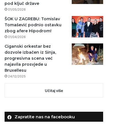
pod ključ države
01/05/2026
ŠOK U ZAGREBU: Tomislav
Tomašević podnio ostavku
zbog afere Hipodrom!
01/04/2026
Ciganski orkestar bez
dozvole izbačen iz Sinja,
progresivna scena već
najavila prosvjede u
Bruxellesu
24/12/2025
Učitaj više
Zapratite nas na facebooku