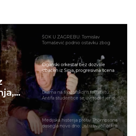
Tomaševićeva zabrana velikih
koncerata: Boji li se Zagreb istinske
glazbene moći Marka Bošnjaka?
ŠOK U ZAGREBU: Tomislav
Tomašević podnio ostavku zbog
afere Hipodrom!
Ciganski orkestar bez dozvole
izbačen iz Sinja, progresivna scena
već najavila prosvjede u Bruxellesu
z
nja,
Drama na filozofskom fakultetu:
Antifa studentice se uvrijedile jer je
eć
profesor rekao da je Maja Sever
ljepša od njih – najavile novi marš
Medijska histerija protiv Thompsona
dosegla novo dno: „istraživači“ otkrili
dva objekta u Čavoglavama