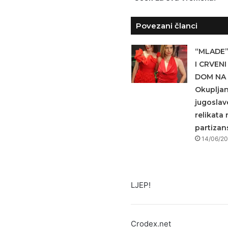
Povezani članci
“MLADE”
I CRVENI
DOM NA 
Okupljan
jugoslav
relikata
partizan
14/06/2
LJEP!
Crodex.net