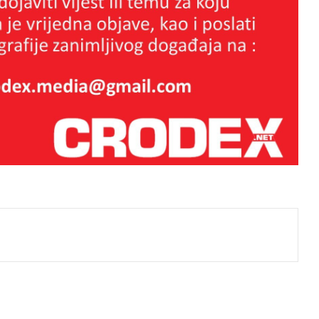
Marijana Puljak opet u akciji – ovaj
put protiv Torcide s fotoaparatom i
balkonskim rubljem
Ako Tomašević zabrani
Thompsonov koncert – narod će
mu pjevati ispod prozora
Papa u pohodu Hrvatskoj i BiH :
j
“Kad Dalija zove, ni Papa ne ostaje
ravnodušan”
LJETOPIS O VELIKOM GRAFITU I
HEROJSTVU NEVIĐENU