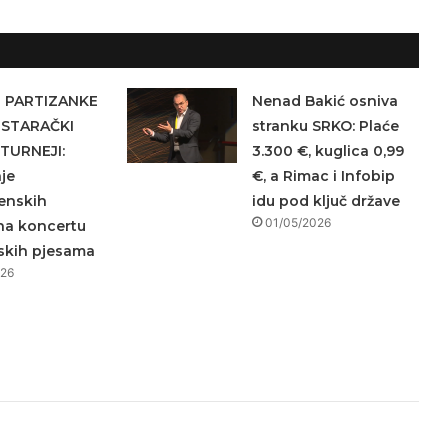
 PARTIZANKE
Nenad Bakić osniva
 STARAČKI
stranku SRKO: Plaće
TURNEJI:
3.300 €, kuglica 0,99
je
€, a Rimac i Infobip
enskih
idu pod ključ države
01/05/2026
 na koncertu
skih pjesama
026