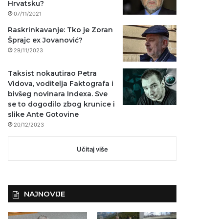
Hrvatsku?
07/11/2021
Raskrinkavanje: Tko je Zoran
Šprajc ex Jovanović?
29/11/2023
Taksist nokautirao Petra
Vidova, voditelja Faktografa i
bivšeg novinara Indexa. Sve
se to dogodilo zbog krunice i
slike Ante Gotovine
20/12/2023
Učitaj više
NAJNOVIJE