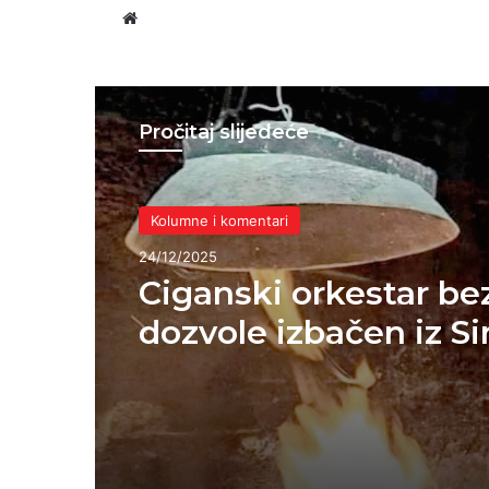
Website
Pročitaj slijedeće
Kolumne i komentari
24/12/2025
Ciganski orkestar be
dozvole izbačen iz Si
progresivna scena v
najavila prosvjede u
Bruxellesu