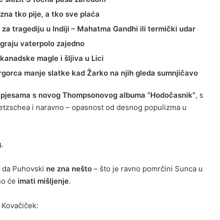
na tko pije, a tko sve plaća
 za tragediju u Indiji – Mahatma Gandhi ili termički udar
 igraju vaterpolo zajedno
anadske magle i šljiva u Lici
Vrgorca manje slatke kad Žarko na njih gleda sumnjičavo
a pjesama s novog Thompsonovog albuma “Hodočasnik”
, s
etzschea i naravno – opasnost od desnog populizma u
.
i da Puhovski
ne zna nešto
– što je ravno pomrčini Sunca u
no će
imati mišljenje
.
 Kovačiček: