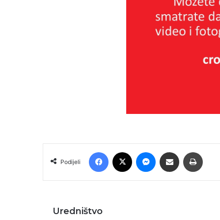
Facebook
X
Messenger
Podijeli putem E-maila
Printa
Podijeli
Uredništvo