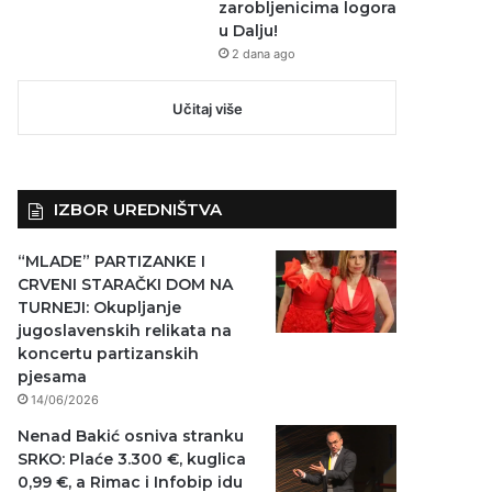
zarobljenicima logora
u Dalju!
2 dana ago
Učitaj više
IZBOR UREDNIŠTVA
“MLADE” PARTIZANKE I
CRVENI STARAČKI DOM NA
TURNEJI: Okupljanje
jugoslavenskih relikata na
koncertu partizanskih
pjesama
14/06/2026
Nenad Bakić osniva stranku
SRKO: Plaće 3.300 €, kuglica
0,99 €, a Rimac i Infobip idu