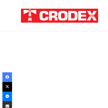
Breaking News
TRI DESETLJEĆA KRIKOVA OČAJNIKA
Facebook
X
Messenger
Podijeli putem E-maila