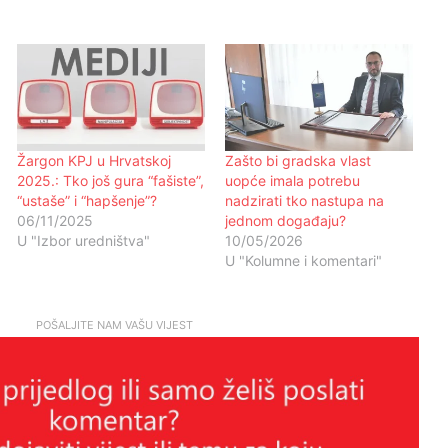
Žargon KPJ u Hrvatskoj
Zašto bi gradska vlast
2025.: Tko još gura “fašiste”,
uopće imala potrebu
“ustaše” i “hapšenje”?
nadzirati tko nastupa na
06/11/2025
jednom događaju?
U "Izbor uredništva"
10/05/2026
U "Kolumne i komentari"
POŠALJITE NAM VAŠU VIJEST