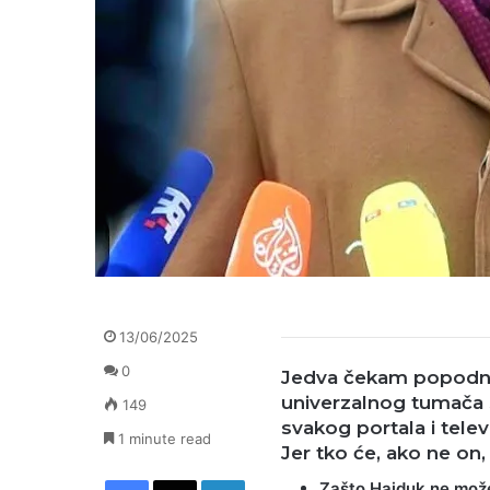
13/06/2025
0
Jedva čekam popodn
univerzalnog tumača 
149
svakog portala i telev
1 minute read
Jer tko će, ako ne on, 
Facebook
X
LinkedIn
Zašto Hajduk ne može