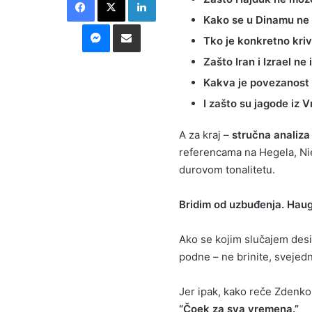
Kako se u Dinamu ne z
Messenger
Podijeli putem E-maila
Tko je konkretno kriv
Zašto Iran i Izrael ne
Kakva je povezanost k
I zašto su jagode iz 
A za kraj –
stručna analiz
referencama na Hegela, Ni
durovom tonalitetu.
Bridim od uzbuđenja. Haug
Ako se kojim slučajem des
podne – ne brinite, svejed
Jer ipak, kako reče Zdenko
“Čoek za sva vremena.”