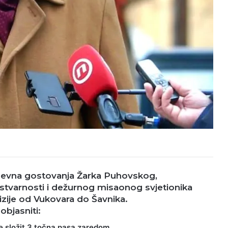
evna gostovanja
Žarka Puhovskog
,
stvarnosti
i dežurnog misaonog svjetionika
izije od Vukovara do Šavnika.
objasniti:
 složit 3 točna pasa zaredom