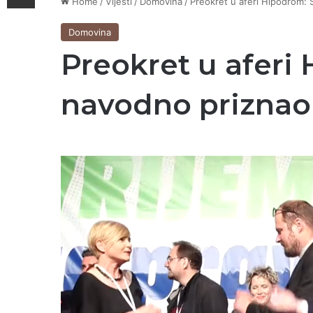
Home
/
Vijesti
/
Domovina
/
Preokret u aferi Hipodrom: 
Domovina
Preokret u aferi
navodno priznao 