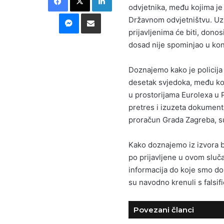
odvjetnika, među kojima j
Messenger
Podijeli putem E-maila
Državnom odvjetništvu. Uz
prijavljenima će biti, donos
dosad nije spominjao u kon
Doznajemo kako je policija 
desetak svjedoka, među koj
u prostorijama Eurolexa u 
pretres i izuzeta dokumenta
proračun Grada Zagreba, s
Kako doznajemo iz izvora b
po prijavljene u ovom sluča
informacija do koje smo doš
su navodno krenuli s falsi
Povezani članci