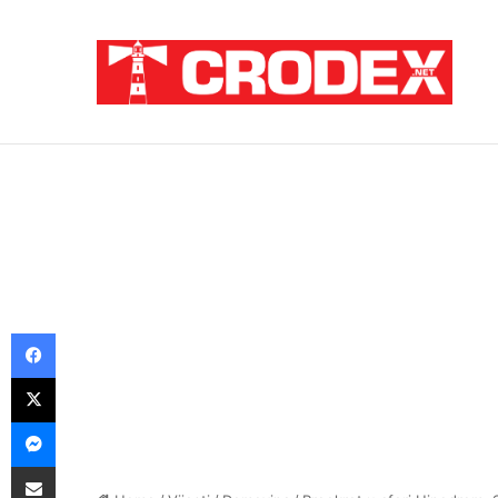
Breaking News
TRI DESETLJEĆA KRIKOVA OČAJNIKA
Facebook
X
Messenger
Podijeli putem E-maila