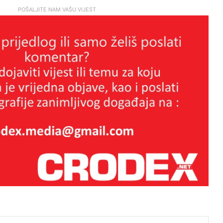
POŠALJITE NAM VAŠU VIJEST
Kristalna noć bjelopoljskih Hrvata
Brutalan govor Troskota koji je
istinom pokosio HDZ-ovce i ljevicu
za sva vremena
LAŽNI JUBILEJ