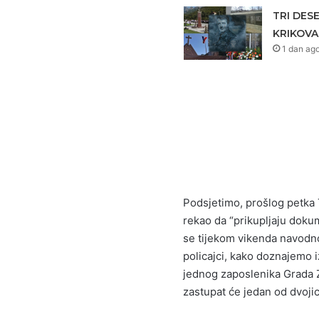
TRI DES
KRIKOVA
1 dan ag
Podsjetimo, prošlog petka 
rekao da “prikupljaju dokum
se tijekom vikenda navodno
policajci, kako doznajemo 
jednog zaposlenika Grada Z
zastupat će jedan od dvojic