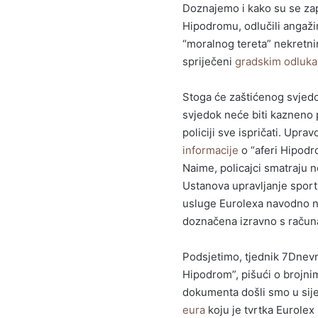
Doznajemo i kako su se zapo
Hipodromu, odlučili angažira
“moralnog tereta” nekretnin
spriječeni
gradskim odluk
Stoga će zaštićenog svjedo
svjedok neće biti kazneno p
policiji sve ispričati. Upr
informacije
o “aferi Hipodro
Naime, policajci smatraju n
Ustanova upravljanje sports
usluge Eurolexa navodno nis
doznačena izravno s račun
Podsjetimo, tjednik 7Dnevno
Hipodrom”, pišući o brojni
dokumenta došli smo u sije
eura
koju je tvrtka Eurolex