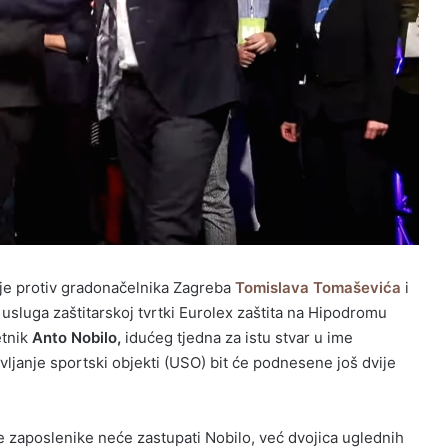
je protiv gradonačelnika Zagreba
Tomislava Tomaševića
i
h usluga zaštitarskoj tvrtki Eurolex zaštita na Hipodromu
etnik
Anto Nobilo,
idućeg tjedna za istu stvar u ime
ljanje sportski objekti (USO) bit će podnesene još dvije
e zaposlenike neće zastupati Nobilo, već dvojica uglednih