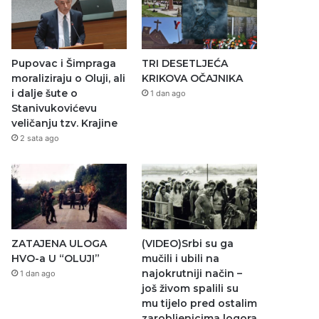
Pupovac i Šimpraga
TRI DESETLJEĆA
moraliziraju o Oluji, ali
KRIKOVA OČAJNIKA
i dalje šute o
1 dan ago
Stanivukovićevu
veličanju tzv. Krajine
2 sata ago
ZATAJENA ULOGA
(VIDEO)Srbi su ga
HVO-a U “OLUJI”
mučili i ubili na
najokrutniji način –
1 dan ago
još živom spalili su
mu tijelo pred ostalim
zarobljenicima logora