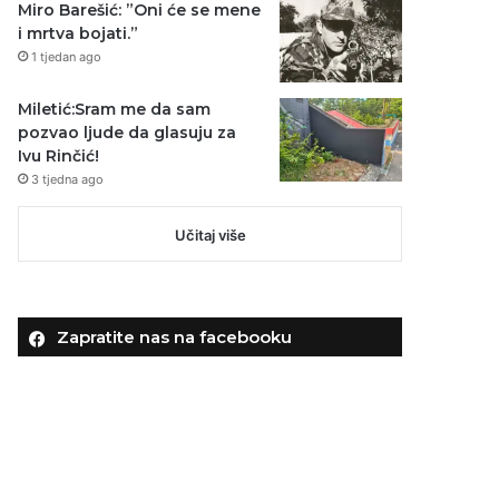
Miro Barešić: ”Oni će se mene
i mrtva bojati.”
1 tjedan ago
Miletić:Sram me da sam
pozvao ljude da glasuju za
Ivu Rinčić!
3 tjedna ago
Učitaj više
Zapratite nas na facebooku