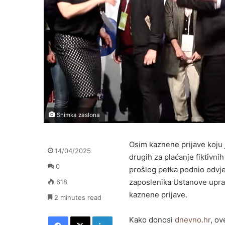
Snimka zaslona
Osim kaznene prijave koju 
14/04/2025
drugih za plaćanje fiktivni
0
prošlog petka podnio odvj
zaposlenika Ustanove uprav
618
kaznene prijave.
2 minutes read
Facebook
X
LinkedIn
Kako donosi
dnevno.hr
, ov