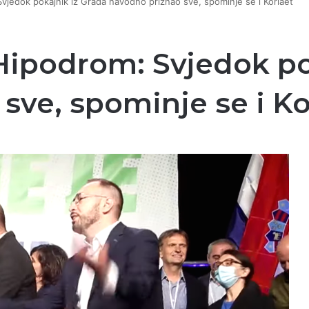
Svjedok pokajnik iz Grada navodno priznao sve, spominje se i Korlaet
 Hipodrom: Svjedok po
sve, spominje se i Ko