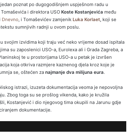
e jedan poznat po dugogodišnjem uspješnom radu u
 Tomaševića i direktora USO
Koste Kostanjevića
među
i
Dnevno
, i Tomaševićev zamjenik
Luka Korlaet
,
koji se
tekstu sumnjivih radnji u ovom poslu.
u svojim izvidima koji traju već neko vrijeme dosad ispitala
ima su zaposlenici USO-a, Eurolexa ali i Grada Zagreba, a
Planinskoj te u prostorijama USO-a u petak je izvršen
cija koja otkriva razmjere kaznenog djela kroz koje je
umnja se, oštećen za
najmanje dva milijuna eura
.
liskog istrazi, izuzeta dokumentacija veoma je nepovoljna
ju. Zbog toga su se prošlog vikenda, kako je kružila
li, Kostanjević i dio njegovog tima okupili na Jarunu gdje
ficiranjem dokumentacije.