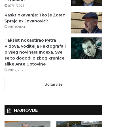
07/11/2021
Raskrinkavanje: Tko je Zoran
Šprajc ex Jovanović?
29/11/2023
Taksist nokautirao Petra
Vidova, voditelja Faktografa i
bivšeg novinara Indexa. Sve
se to dogodilo zbog krunice i
slike Ante Gotovine
20/12/2023
Učitaj više
NAJNOVIJE