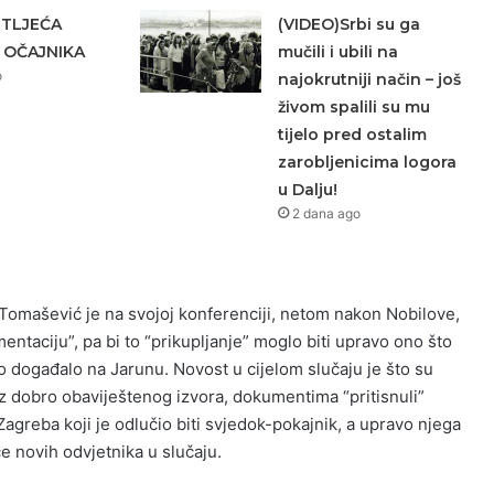
ETLJEĆA
(VIDEO)Srbi su ga
 OČAJNIKA
mučili i ubili na
o
najokrutniji način – još
živom spalili su mu
tijelo pred ostalim
zarobljenicima logora
u Dalju!
2 dana ago
Tomašević je na svojoj konferenciji, netom nakon Nobilove,
entaciju”, pa bi to “prikupljanje” moglo biti upravo ono što
 događalo na Jarunu. Novost u cijelom slučaju je što su
iz dobro obaviještenog izvora, dokumentima “pritisnuli”
agreba koji je odlučio biti svjedok-pokajnik, a upravo njega
e novih odvjetnika u slučaju.