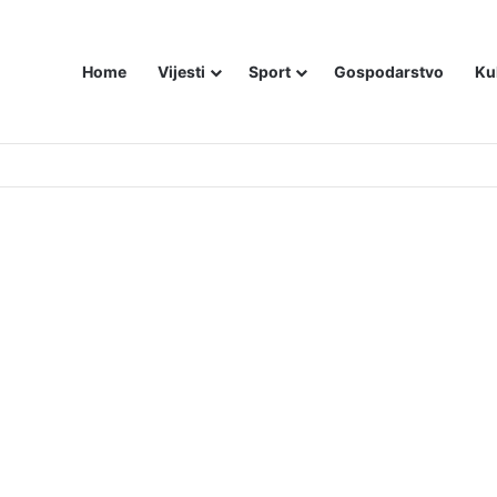
Home
Vijesti
Sport
Gospodarstvo
Ku
utniji način – još živom spalili su mu tijelo pred ostalim zarobljenicima lo