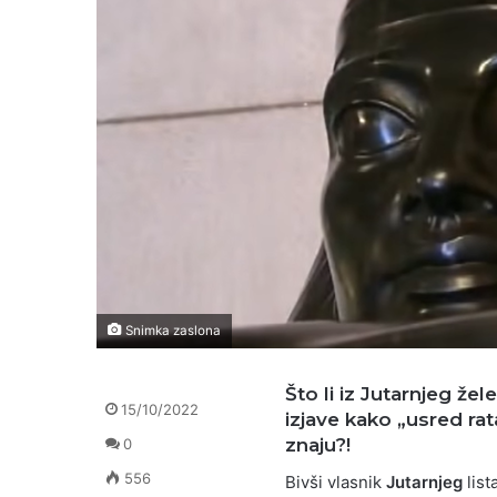
Snimka zaslona
Što li iz
Jutarnjeg
žele 
15/10/2022
izjave kako „
usred r
znaju?!
0
556
Bivši vlasnik
Jutarnjeg
list