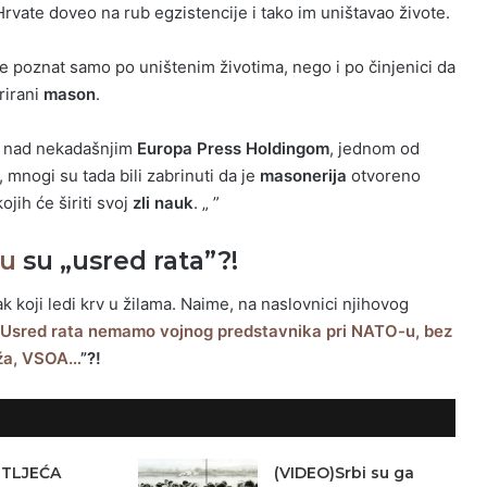
vate doveo na rub egzistencije i tako im uništavao živote.
e poznat samo po uništenim životima, nego i po činjenici da
rirani
mason
.
o nad nekadašnjim
Europa Press Holdingom
, jednom od
 mnogi su tada bili zabrinuti da je
masonerija
otvoreno
ojih će širiti svoj
zli nauk
. „ ”
tu
su „usred rata”?!
k koji ledi krv u žilama. Naime, na naslovnici njihovog
Usred rata nemamo vojnog predstavnika pri NATO-u, bez
aža, VSOA…
”?!
ETLJEĆA
(VIDEO)Srbi su ga