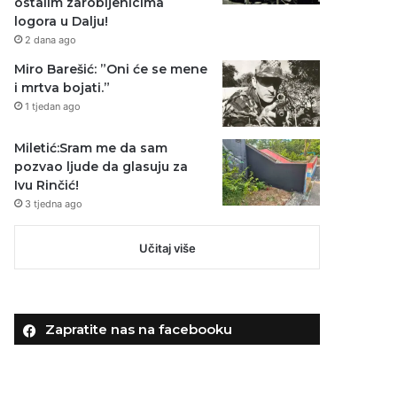
ostalim zarobljenicima
logora u Dalju!
2 dana ago
Miro Barešić: ”Oni će se mene
i mrtva bojati.”
1 tjedan ago
Miletić:Sram me da sam
pozvao ljude da glasuju za
Ivu Rinčić!
3 tjedna ago
Učitaj više
Zapratite nas na facebooku