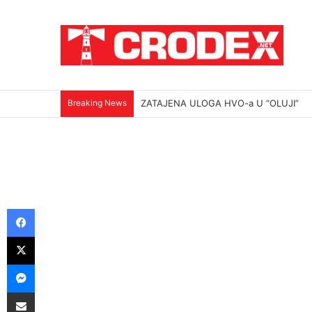
Breaking News
(VIDEO)Srbi su ga mučili i ubili na najokr
Facebook
X
Messenger
Podijeli putem E-maila