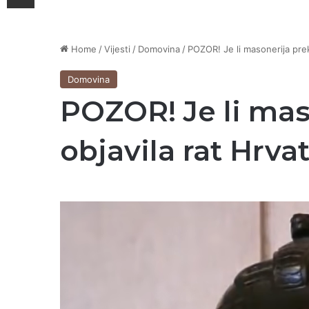
Home
/
Vijesti
/
Domovina
/
POZOR! Je li masonerija prek
Domovina
POZOR! Je li mas
objavila rat Hrva