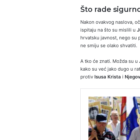
Što rade sigurn
Nakon ovakvog naslova, oče
ispitaju na što su mislili u
J
hrvatsku javnost, nego su 
ne smiju se olako shvatiti.
A tko će znati. Možda su u
kako su već jako dugo u ra
protiv
Isusa Krista
i
Njego