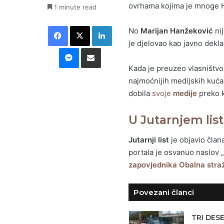
ovrhama kojima je mnoge Hr
1 minute read
Facebook
X
LinkedIn
No
Marijan Hanžeković
nij
je djelovao kao javno dekla
Messenger
Podijeli putem E-maila
Kada je preuzeo vlasništv
najmoćnijih medijskih kuća,
dobila
svoje
medije
preko k
U Jutarnjem lis
Jutarnji list
je objavio člana
portala je osvanuo naslov „
zapovjednika Obalna str
Povezani članci
TRI DES