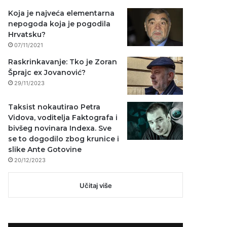
Koja je najveća elementarna
nepogoda koja je pogodila
Hrvatsku?
07/11/2021
Raskrinkavanje: Tko je Zoran
Šprajc ex Jovanović?
29/11/2023
Taksist nokautirao Petra
Vidova, voditelja Faktografa i
bivšeg novinara Indexa. Sve
se to dogodilo zbog krunice i
slike Ante Gotovine
20/12/2023
Učitaj više