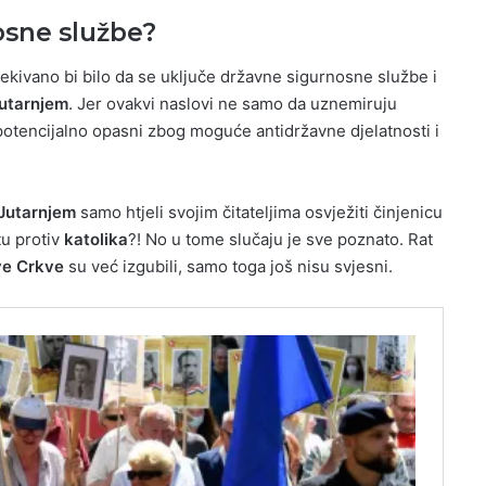
osne službe?
kivano bi bilo da se uključe državne sigurnosne službe i
utarnjem
. Jer ovakvi naslovi ne samo da uznemiruju
potencijalno opasni zbog moguće antidržavne djelatnosti i
Jutarnjem
samo htjeli svojim čitateljima osvježiti činjenicu
tu protiv
katolika
?! No u tome slučaju je sve poznato. Rat
ve Crkve
su već izgubili, samo toga još nisu svjesni.