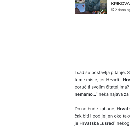
KRIKOVA
2 dana a
I sad se postavlja pitanje. 
tome misle, jer
Hrvati
i
Hr
poručiti svojim čitateljima? 
nemamo…”
neka najava za 
Da ne bude zabune,
Hrvat
čak biti i podijeljen oko tak
je
Hrvatska
„
usred”
nekog 