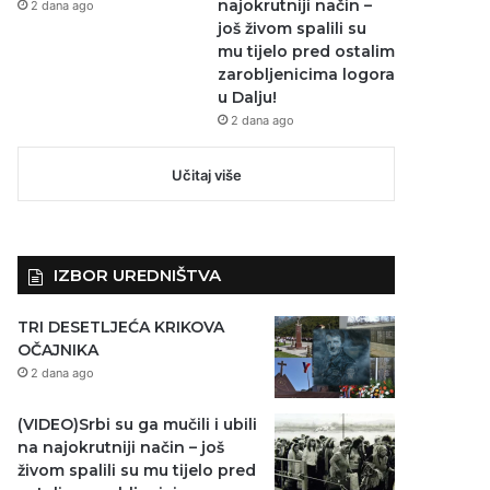
najokrutniji način –
2 dana ago
još živom spalili su
mu tijelo pred ostalim
zarobljenicima logora
u Dalju!
2 dana ago
Učitaj više
IZBOR UREDNIŠTVA
TRI DESETLJEĆA KRIKOVA
OČAJNIKA
2 dana ago
(VIDEO)Srbi su ga mučili i ubili
na najokrutniji način – još
živom spalili su mu tijelo pred