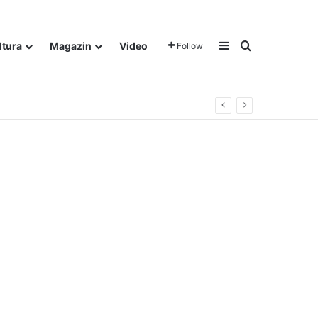
Sidebar
Traži
ltura
Magazin
Video
Follow
gora u Dalju!