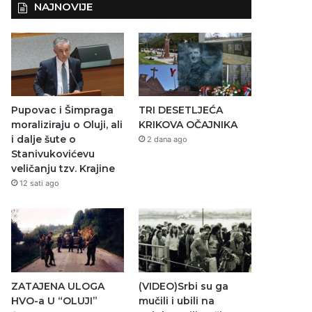
NAJNOVIJE
Pupovac i Šimpraga
TRI DESETLJEĆA
moraliziraju o Oluji, ali
KRIKOVA OČAJNIKA
i dalje šute o
2 dana ago
Stanivukovićevu
veličanju tzv. Krajine
12 sati ago
ZATAJENA ULOGA
(VIDEO)Srbi su ga
HVO-a U “OLUJI”
mučili i ubili na