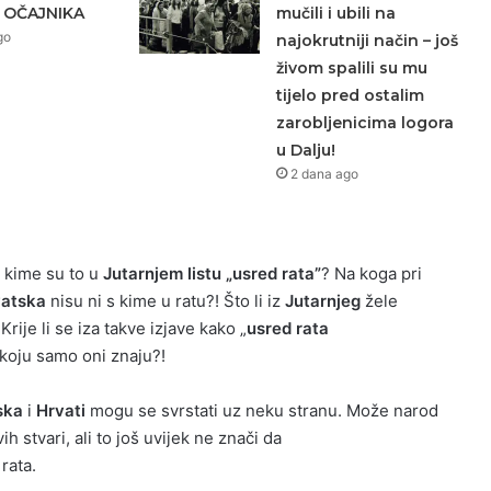
 OČAJNIKA
mučili i ubili na
go
najokrutniji način – još
živom spalili su mu
tijelo pred ostalim
zarobljenicima logora
u Dalju!
2 dana ago
S kime su to u
Jutarnjem listu „usred rata”
? Na koga pri
vatska
nisu ni s kime u ratu?! Što li iz
Jutarnjeg
žele
Krije li se iza takve izjave kako „
usred rata
koju samo oni znaju?!
ska
i
Hrvati
mogu se svrstati uz neku stranu. Može narod
vih stvari, ali to još uvijek ne znači da
rata.