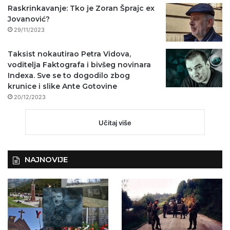
Raskrinkavanje: Tko je Zoran Šprajc ex
Jovanović?
29/11/2023
Taksist nokautirao Petra Vidova,
voditelja Faktografa i bivšeg novinara
Indexa. Sve se to dogodilo zbog
krunice i slike Ante Gotovine
20/12/2023
Učitaj više
NAJNOVIJE