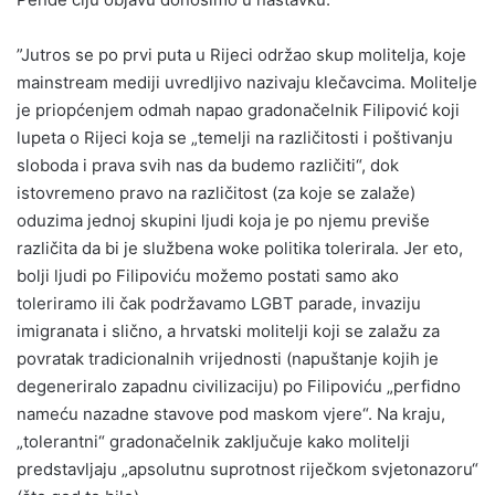
”Jutros se po prvi puta u Rijeci održao skup molitelja, koje
mainstream mediji uvredljivo nazivaju klečavcima. Molitelje
je priopćenjem odmah napao gradonačelnik Filipović koji
lupeta o Rijeci koja se „temelji na različitosti i poštivanju
sloboda i prava svih nas da budemo različiti“, dok
istovremeno pravo na različitost (za koje se zalaže)
oduzima jednoj skupini ljudi koja je po njemu previše
različita da bi je službena woke politika tolerirala. Jer eto,
bolji ljudi po Filipoviću možemo postati samo ako
toleriramo ili čak podržavamo LGBT parade, invaziju
imigranata i slično, a hrvatski molitelji koji se zalažu za
povratak tradicionalnih vrijednosti (napuštanje kojih je
degeneriralo zapadnu civilizaciju) po Filipoviću „perfidno
nameću nazadne stavove pod maskom vjere“. Na kraju,
„tolerantni“ gradonačelnik zaključuje kako molitelji
predstavljaju „apsolutnu suprotnost riječkom svjetonazoru“