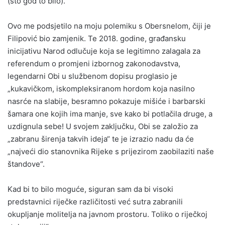
(što god to bilo).
Ovo me podsjetilo na moju polemiku s Obersnelom, čiji je
Filipović bio zamjenik. Te 2018. godine, građansku
inicijativu Narod odlučuje koja se legitimno zalagala za
referendum o promjeni izbornog zakonodavstva,
legendarni Obi u službenom dopisu proglasio je
„kukavičkom, iskompleksiranom hordom koja nasilno
nasrće na slabije, besramno pokazuje mišiće i barbarski
šamara one kojih ima manje, sve kako bi potlačila druge, a
uzdignula sebe! U svojem zaključku, Obi se založio za
„zabranu širenja takvih ideja“ te je izrazio nadu da će
„najveći dio stanovnika Rijeke s prijezirom zaobilaziti naše
štandove“.
Kad bi to bilo moguće, siguran sam da bi visoki
predstavnici riječke različitosti već sutra zabranili
okupljanje molitelja na javnom prostoru. Toliko o riječkoj