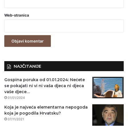
a
Web-stranica
v
e
z
n
o
)
NAJČITANIJE
Gospina poruka od 01.01.2024: Nećete
se pokajati ni vi ni vaša djeca ni djeca
vaše djece…
01/01/2024
Koja je najveća elementarna nepogoda
koja je pogodila Hrvatsku?
07/11/2021