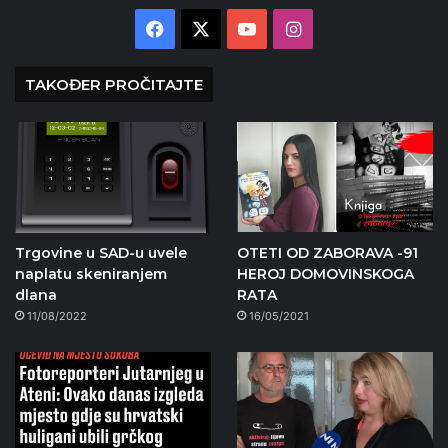
Facebook
X
YouTube
Instagram
TAKOĐER PROČITAJTE
Trgovine u SAD-u uvele
OTETI OD ZABORAVA -91
naplatu skeniranjem
HEROJ DOMOVINSKOGA
dlana
RATA
11/08/2022
16/05/2021