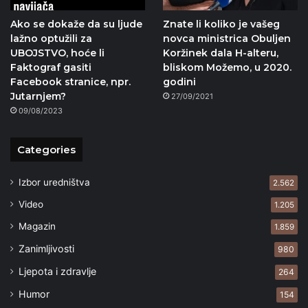
Ako se dokaže da su ljude
Znate li koliko je vašeg
lažno optužili za
novca ministrica Obuljen
UBOJSTVO, hoće li
Koržinek dala H-alteru,
Faktograf gasiti
bliskom Možemo, u 2020.
Facebook stranice, npr.
godini
Jutarnjem?
27/09/2021
09/08/2023
Categories
Izbor uredništva
2.562
Video
1.205
Magazin
1.859
Zanimljivosti
980
Ljepota i zdravlje
264
Humor
154