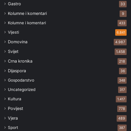
Gastro
33
Kolumne i komentari
9
Kolumne i komentari
433
Vijesti
6.841
Domovina
4.987
Svijet
1.458
Crna kronika
218
Dijaspora
36
Gospodarstvo
348
Uncategorized
317
Kultura
1.417
Povijest
778
Vjera
489
Sport
387