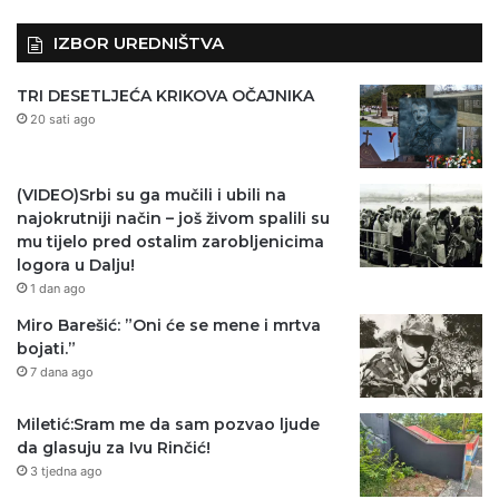
IZBOR UREDNIŠTVA
TRI DESETLJEĆA KRIKOVA OČAJNIKA
20 sati ago
(VIDEO)Srbi su ga mučili i ubili na
najokrutniji način – još živom spalili su
mu tijelo pred ostalim zarobljenicima
logora u Dalju!
1 dan ago
Miro Barešić: ”Oni će se mene i mrtva
bojati.”
7 dana ago
Miletić:Sram me da sam pozvao ljude
da glasuju za Ivu Rinčić!
3 tjedna ago