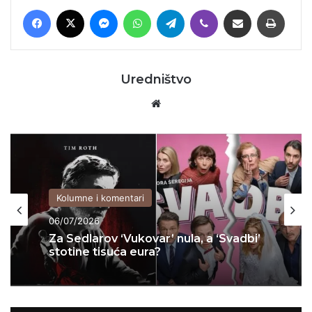
Facebook
X
Messenger
WhatsApp
Telegram
Viber
Podijeli putem E-maila
Printaj
Uredništvo
Website
Kolumne i komentari
06/07/2026
Za Sedlarov ‘Vukovar’ nula, a ‘Svadbi’
stotine tisuća eura?