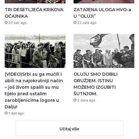
TRI DESETLJEĆA KRIKOVA
ZATAJENA ULOGA HVO-a
OČAJNIKA
U “OLUJI”
20 sati ago
22 sata ago
(VIDEO)Srbi su ga mučili i
OLUJU SMO DOBILI
ubili na najokrutniji način
ORUŽJEM. ISTINU
– još živom spalili su mu
MOŽEMO IZGUBITI
tijelo pred ostalim
ŠUTNJOM.
zarobljenicima logora u
2 dana ago
Dalju!
1 dan ago
Učitaj više