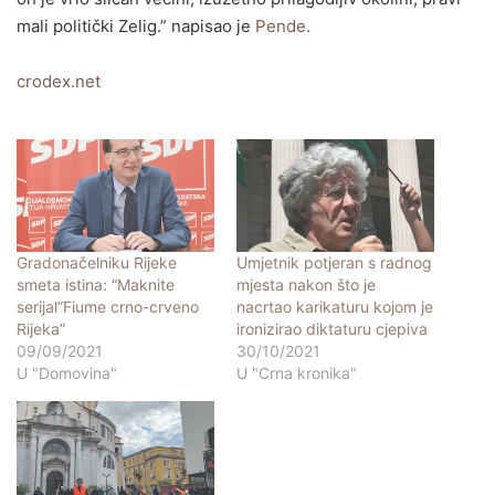
mali politički Zelig.” napisao je
Pende.
crodex.net
Gradonačelniku Rijeke
Umjetnik potjeran s radnog
smeta istina: “Maknite
mjesta nakon što je
serijal”Fiume crno-crveno
nacrtao karikaturu kojom je
Rijeka”
ironizirao diktaturu cjepiva
09/09/2021
30/10/2021
U "Domovina"
U "Crna kronika"