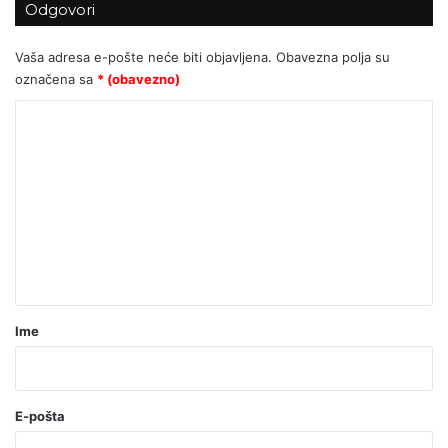
Odgovori
Vaša adresa e-pošte neće biti objavljena.
Obavezna polja su
označena sa
* (obavezno)
K
o
m
e
n
t
a
r
Ime
*
(
o
E-pošta
b