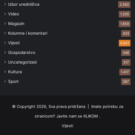
Izbor uredništva
2.562
Video
1.205
Magazin
1.859
Kolumne i komentari
433
Vijesti
6.841
Gospodarstvo
348
Uncategorized
317
Kultura
1.417
Sport
387
© Copyright 2026, Sva prava pridržana |
Imate potrebu za
stranicom? Javite nam se KLIKOM .
Vijesti