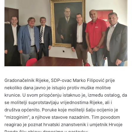
Gradonačelnik Rijeke, SDP-ovac Marko Filipović prije
nekoliko dana javno je istupio protiv muške molitve
krunice. U svom priopćenju istaknuo je, između ostalog, da
se molitelji suprotstavljaju vrijednostima Rijeke, ali i
društva općenito. Poruke koje molitelji šalju ocijenio je
“mizoginim”, a njihove stavove nazadnim. Tim povodom
reagirao je poznat hrvatski znanstvenik i umjetnik Hrvoje
Pende čiju objavu donosimo u nastavku: