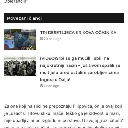
„toleranciji“.
Povezani članci
TRI DESETLJEĆA KRIKOVA OČAJNIKA
20 sati ago
(VIDEO)Srbi su ga mučili i ubili na
najokrutniji način – još živom spalili su
mu tijelo pred ostalim zarobljenicima
logora u Dalju!
1 dan ago
Za one koji na slici ne prepoznaju Filipovića, on je ovaj koji
je „ušao“ u Titovu sliku. Inače, teško ga je izdvojiti u masi,
nije upadljiv, ni po izgledu ni po stavu. U svojoj „različitosti“
on je vrlo sličan većini, izuzetno prilagodljiv okolini, pravi