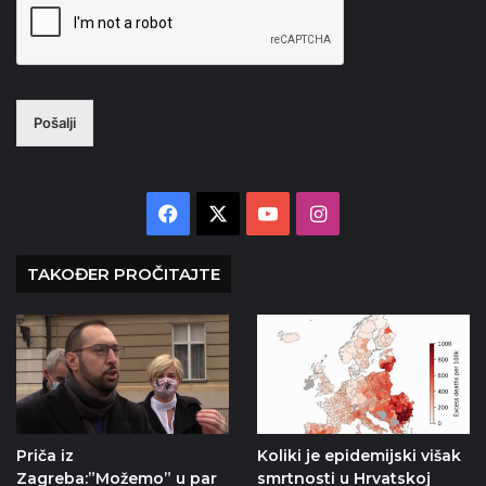
Pošalji
Facebook
X
YouTube
Instagram
TAKOĐER PROČITAJTE
Priča iz
Koliki je epidemijski višak
Zagreba:”Možemo” u par
smrtnosti u Hrvatskoj