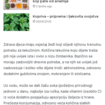
koji pate od anemije
2 tjedna ago
Kopriva – priprema i ljekovita svojstva
26/06/2026
Zdrava djeca imaju osjećaj žeđi koji slijedi njihovu trenutnu
potrebu za tekućinom. Količina tekućine koju dijete treba
piti nije uvijek ista i ovisi o nizu čimbenika. Bazično se
moraju zadovoljiti dnevne potrebe, a na njih se uvijek još
nadovezuje i koliko više dijete troši: aktivnostima, odnosno
dodatnim gubitcima znojem, mokrenjem ili stolicama.
Uz vodu, može se dati čašu soka (poželjno prirodnog)
jednom u danu, najbolje iza ručka, kada vitamini (osobito C)
iz voća dodatno pospješuju apsorpciju željeza iz hrane.
Prečesta konzumacija, odnosno veća količina slatkih