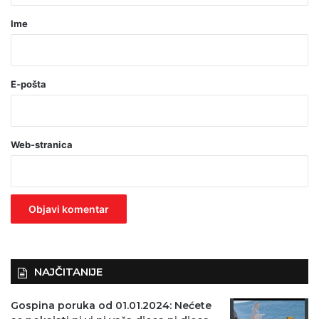
r
Ime
*
(
o
E-pošta
b
a
Web-stranica
v
e
z
n
o
)
NAJČITANIJE
Gospina poruka od 01.01.2024: Nećete