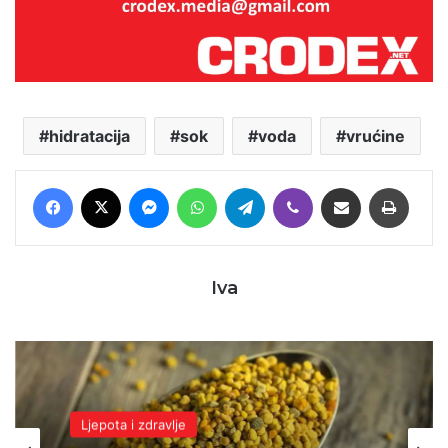
hidratacija
sok
voda
vrućine
Facebook
X
Messenger
WhatsApp
Telegram
Viber
Podijeli putem E-maila
Printaj
Iva
Ljepota i zdravlje