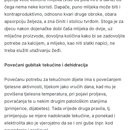
čega nema neke koristi. Dapače, puno mlijeka može biti i
kontraproduktivno, odnosno kvari druge obroke, obara
apsorpciju željeza, a zna činiti i stolicu tvrđom. Stoga je za
djecu nakon dojenačke dobi čaša mlijeka do dvije, uz
mliječne proizvode, dovoljna količina kako bi se zadovoljile
potrebe za kalcijem, a mlijeko, kao niti slatki napici, ne
treba služiti utaživanju žeđi.
Povećani gubitak tekućine i dehidracija
Povećanu potrebu za tekućinom dijete ima s povećanjem
tjelesne aktivnosti, tijekom jako vrućih dana, kad mu je
povišena tjelesna temperatura, pri pojavi proljeva,
povraćanja te u nekim drugim patološkim stanjima
(primjerice, dijabetes). Tada vrijede druga pravila, tj.
primjenjuju se mjere nadoknade tekućine, a ponekad i
elektrolita ako je vjerojatno da se i oni gube (npr. kod