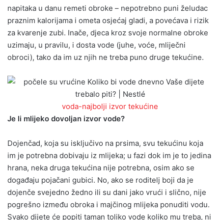
napitaka u danu remeti obroke – nepotrebno puni želudac
praznim kalorijama i ometa osjećaj gladi, a povećava i rizik
za kvarenje zubi. Inače, djeca kroz svoje normalne obroke
uzimaju, u pravilu, i dosta vode (juhe, voće, mliječni
obroci), tako da im uz njih ne treba puno druge tekućine.
voda-najbolji izvor tekućine
Je li mlijeko dovoljan izvor vode?
Dojenčad, koja su isključivo na prsima, svu tekućinu koja
im je potrebna dobivaju iz mlijeka; u fazi dok im je to jedina
hrana, neka druga tekućina nije potrebna, osim ako se
događaju pojačani gubici. No, ako se roditelj boji da je
dojenče svejedno žedno ili su dani jako vrući i slično, nije
pogrešno između obroka i majčinog mlijeka ponuditi vodu.
Svako dijete će popiti taman toliko vode koliko mu treba, ni