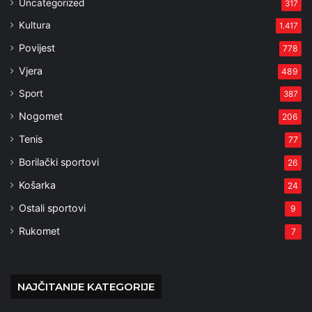
Uncategorized
317
Kultura
1.417
Povijest
778
Vjera
489
Sport
387
Nogomet
206
Tenis
77
Borilački sportovi
26
Košarka
24
Ostali sportovi
9
Rukomet
7
NAJČITANIJE KATEGORIJE