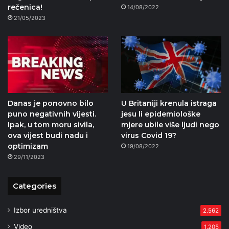
rečenica!
14/08/2022
21/05/2023
Danas je ponovno bilo
U Britaniji krenula istraga
puno negativnih vijesti.
jesu li epidemiološke
Ipak, u tom moru sivila,
mjere ubile više ljudi nego
ova vijest budi nadu i
virus Covid 19?
optimizam
19/08/2022
29/11/2023
Categories
Izbor uredništva
2.562
Video
1.205