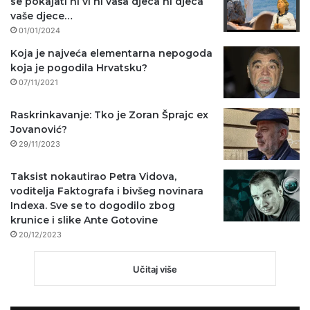
se pokajati ni vi ni vaša djeca ni djeca
vaše djece…
01/01/2024
Koja je najveća elementarna nepogoda
koja je pogodila Hrvatsku?
07/11/2021
Raskrinkavanje: Tko je Zoran Šprajc ex
Jovanović?
29/11/2023
Taksist nokautirao Petra Vidova,
voditelja Faktografa i bivšeg novinara
Indexa. Sve se to dogodilo zbog
krunice i slike Ante Gotovine
20/12/2023
Učitaj više