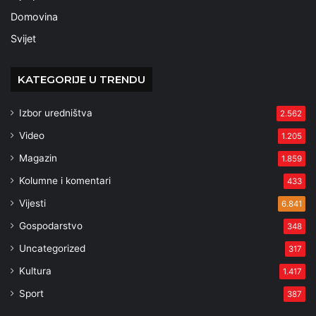
Domovina
Svijet
KATEGORIJE U TRENDU
Izbor uredništva
2.562
Video
1.205
Magazin
1.859
Kolumne i komentari
433
Vijesti
6.841
Gospodarstvo
348
Uncategorized
317
Kultura
1.417
Sport
387