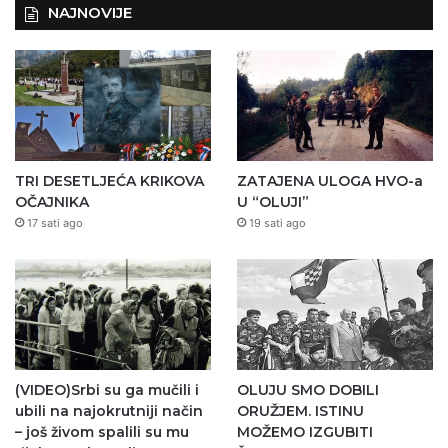
NAJNOVIJE
TRI DESETLJEĆA KRIKOVA
ZATAJENA ULOGA HVO-a
OČAJNIKA
U “OLUJI”
17 sati ago
19 sati ago
(VIDEO)Srbi su ga mučili i
OLUJU SMO DOBILI
ubili na najokrutniji način
ORUŽJEM. ISTINU
– još živom spalili su mu
MOŽEMO IZGUBITI