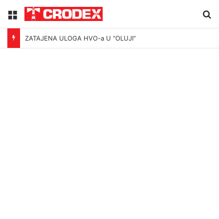
Menu
Tr
ZATAJENA ULOGA HVO-a U “OLUJI”