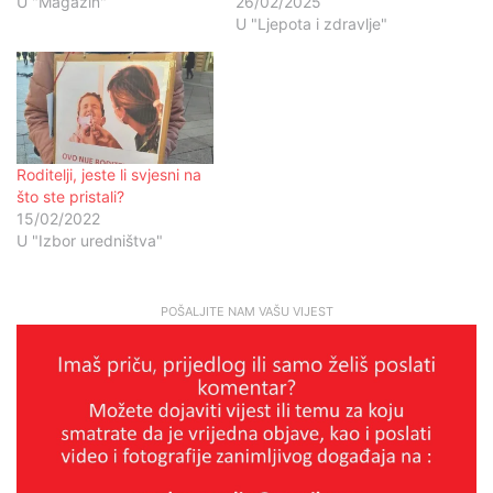
U "Magazin"
26/02/2025
U "Ljepota i zdravlje"
Roditelji, jeste li svjesni na
što ste pristali?
15/02/2022
U "Izbor uredništva"
POŠALJITE NAM VAŠU VIJEST