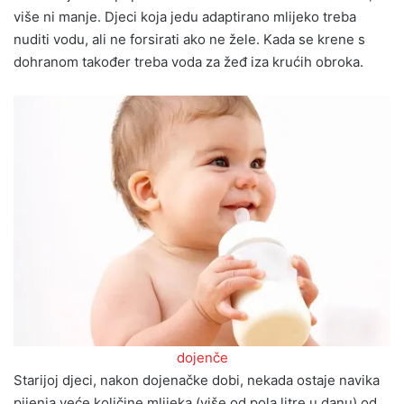
više ni manje. Djeci koja jedu adaptirano mlijeko treba
nuditi vodu, ali ne forsirati ako ne žele. Kada se krene s
dohranom također treba voda za žeđ iza krućih obroka.
dojenče
Starijoj djeci, nakon dojenačke dobi, nekada ostaje navika
pijenja veće količine mlijeka (više od pola litre u danu) od