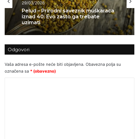
29/03/2026
Pelud – Prirodni saveznik muškaraca
iznad 40: Evo zašto ga trebate
uzimati
Odgovori
Vaša adresa e-pošte neće biti objavljena.
Obavezna polja su
označena sa
* (obavezno)
K
o
m
e
n
t
a