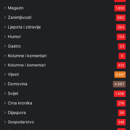
Magazin
1.859
Zanimljivosti
980
Ljepota i zdravlje
264
Humor
154
Gastro
33
Kolumne i komentari
9
Kolumne i komentari
433
Vijesti
6.841
Domovina
4.987
Svijet
1.458
Crna kronika
218
Dijaspora
36
Gospodarstvo
348