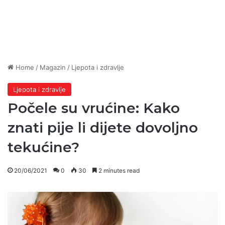
Home
/
Magazin
/
Ljepota i zdravlje
Ljepota i zdravlje
Počele su vrućine: Kako
znati pije li dijete dovoljno
tekućine?
20/06/2021
0
30
2 minutes read