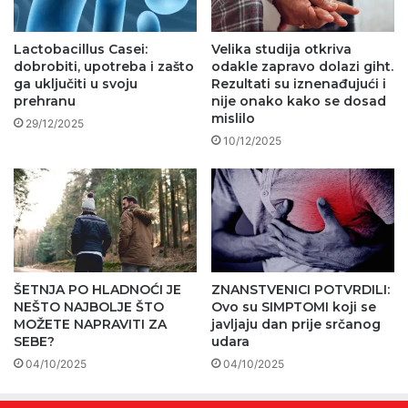
Lactobacillus Casei:
Velika studija otkriva
dobrobiti, upotreba i zašto
odakle zapravo dolazi giht.
ga uključiti u svoju
Rezultati su iznenađujući i
prehranu
nije onako kako se dosad
mislilo
29/12/2025
10/12/2025
ŠETNJA PO HLADNOĆI JE
ZNANSTVENICI POTVRDILI:
NEŠTO NAJBOLJE ŠTO
Ovo su SIMPTOMI koji se
MOŽETE NAPRAVITI ZA
javljaju dan prije srčanog
SEBE?
udara
04/10/2025
04/10/2025