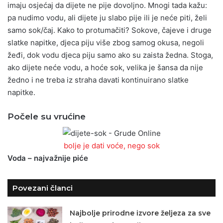
imaju osjećaj da dijete ne pije dovoljno. Mnogi tada kažu:
pa nudimo vodu, ali dijete ju slabo pije ili je neće piti, želi
samo sok/čaj. Kako to protumačiti? Sokove, čajeve i druge
slatke napitke, djeca piju više zbog samog okusa, negoli
žeđi, dok vodu djeca piju samo ako su zaista žedna. Stoga,
ako dijete neće vodu, a hoće sok, velika je šansa da nije
žedno i ne treba iz straha davati kontinuirano slatke
napitke.
Počele su vrućine
bolje je dati voće, nego sok
Voda – najvažnije piće
Povezani članci
Najbolje prirodne izvore željeza za sve