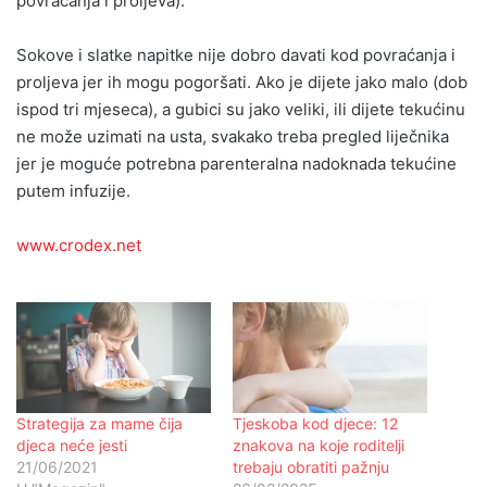
povraćanja i proljeva).
Sokove i slatke napitke nije dobro davati kod povraćanja i
proljeva jer ih mogu pogoršati. Ako je dijete jako malo (dob
ispod tri mjeseca), a gubici su jako veliki, ili dijete tekućinu
ne može uzimati na usta, svakako treba pregled liječnika
jer je moguće potrebna parenteralna nadoknada tekućine
putem infuzije.
www.crodex.net
Strategija za mame čija
Tjeskoba kod djece: 12
djeca neće jesti
znakova na koje roditelji
21/06/2021
trebaju obratiti pažnju