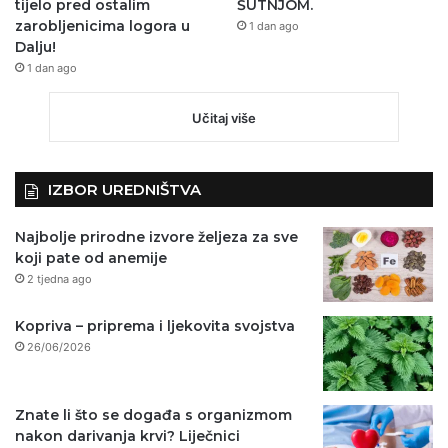
tijelo pred ostalim
ŠUTNJOM.
zarobljenicima logora u
1 dan ago
Dalju!
1 dan ago
Učitaj više
IZBOR UREDNIŠTVA
Najbolje prirodne izvore željeza za sve
koji pate od anemije
2 tjedna ago
Kopriva – priprema i ljekovita svojstva
26/06/2026
Znate li što se događa s organizmom
nakon darivanja krvi? Liječnici