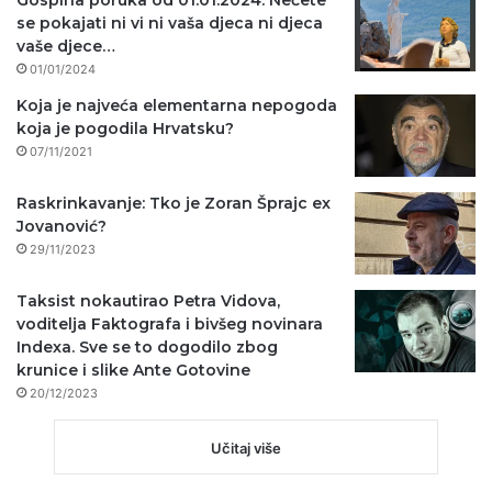
Gospina poruka od 01.01.2024: Nećete
se pokajati ni vi ni vaša djeca ni djeca
vaše djece…
01/01/2024
Koja je najveća elementarna nepogoda
koja je pogodila Hrvatsku?
07/11/2021
Raskrinkavanje: Tko je Zoran Šprajc ex
Jovanović?
29/11/2023
Taksist nokautirao Petra Vidova,
voditelja Faktografa i bivšeg novinara
Indexa. Sve se to dogodilo zbog
krunice i slike Ante Gotovine
20/12/2023
Učitaj više