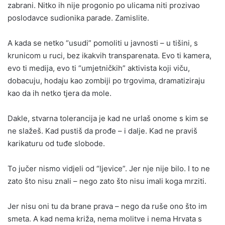
zabrani. Nitko ih nije progonio po ulicama niti prozivao
poslodavce sudionika parade. Zamislite.
A kada se netko “usudi” pomoliti u javnosti – u tišini, s
krunicom u ruci, bez ikakvih transparenata. Evo ti kamera,
evo ti medija, evo ti “umjetničkih” aktivista koji viču,
dobacuju, hodaju kao zombiji po trgovima, dramatiziraju
kao da ih netko tjera da mole.
Dakle, stvarna tolerancija je kad ne urlaš onome s kim se
ne slažeš. Kad pustiš da prođe – i dalje. Kad ne praviš
karikaturu od tuđe slobode.
To jučer nismo vidjeli od “ljevice”. Jer nje nije bilo. I to ne
zato što nisu znali – nego zato što nisu imali koga mrziti.
Jer nisu oni tu da brane prava – nego da ruše ono što im
smeta. A kad nema križa, nema molitve i nema Hrvata s