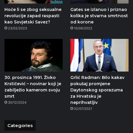
Hoće li se zbog seksualne
Gates se izlanuo i priznao
revolucije zapad raspasti
kolika je stvarna smrtnost
kao Sovjetski Savez?
od korone
23/02/2023
10/06/2022
30. prosinca 1991. Živko
Grlić Radman: Bilo kakav
Krstičević – novinar koji je
pokušaj promjene
zabilježio kamerom svoju
Daytonskog sporazuma
smrt
za Hrvatsku je
neprihvatljiv
30/12/2024
02/07/2021
Categories