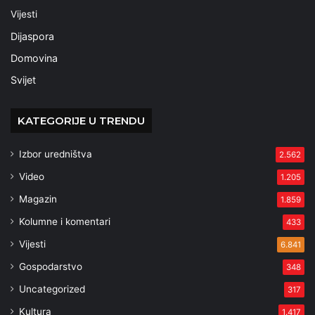
Vijesti
Dijaspora
Domovina
Svijet
KATEGORIJE U TRENDU
Izbor uredništva
2.562
Video
1.205
Magazin
1.859
Kolumne i komentari
433
Vijesti
6.841
Gospodarstvo
348
Uncategorized
317
Kultura
1.417