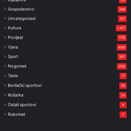
Gospodarstvo
348
Uncategorized
317
Kultura
1.417
Povijest
778
Vjera
489
Sport
387
Nogomet
206
Tenis
77
Borilački sportovi
26
Košarka
24
Ostali sportovi
9
Rukomet
7