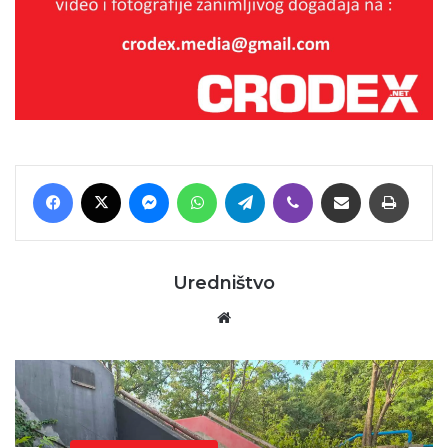
Facebook
X
Messenger
WhatsApp
Telegram
Viber
Podijeli putem E-maila
Printaj
Uredništvo
Website