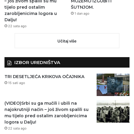
– još živom spalili su mu
MOŽEMO IZGUBITI
tijelo pred ostalim
ŠUTNJOM.
zarobljenicima logora u
1 dan ago
Dalju!
22 sata ago
Učitaj više
IZBOR UREDNIŠTVA
TRI DESETLJEĆA KRIKOVA OČAJNIKA
15 sati ago
(VIDEO)Srbi su ga mučili i ubili na
najokrutniji način – još živom spalili su
mu tijelo pred ostalim zarobljenicima
logora u Dalju!
22 sata ago