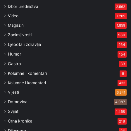
Izbor uredništva
2.562
Video
1.205
Magazin
1.859
Zanimljivosti
980
Ljepota i zdravlje
264
Humor
154
Gastro
33
Kolumne i komentari
9
Kolumne i komentari
433
Vijesti
6.841
Domovina
4.987
Svijet
1.458
Crna kronika
218
Dijaspora
36