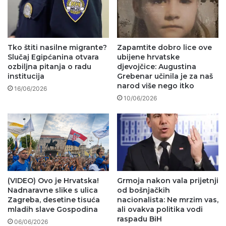
Tko štiti nasilne migrante?
Zapamtite dobro lice ove
Slučaj Egipćanina otvara
ubijene hrvatske
ozbiljna pitanja o radu
djevojčice: Augustina
institucija
Grebenar učinila je za naš
narod više nego itko
16/06/2026
10/06/2026
(VIDEO) Ovo je Hrvatska!
Grmoja nakon vala prijetnji
Nadnaravne slike s ulica
od bošnjačkih
Zagreba, desetine tisuća
nacionalista: Ne mrzim vas,
mladih slave Gospodina
ali ovakva politika vodi
raspadu BiH
06/06/2026