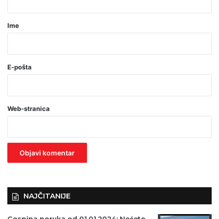
a
r
Ime
*
(
o
E-pošta
b
a
Web-stranica
v
e
z
n
o
)
NAJČITANIJE