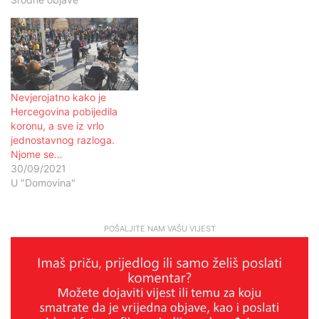
Nevjerojatno kako je
Hercegovina pobijedila
koronu, a sve iz vrlo
jednostavnog razloga.
Njome se…
30/09/2021
U "Domovina"
POŠALJITE NAM VAŠU VIJEST