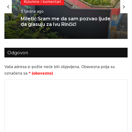
Kolumne i komentari
Izbor uredništva
3 tjedna ago
4 tjedna ago
Miletić:Sram me da sam pozvao ljude
da glasuju za Ivu Rinčić!
Hvala vam, izborniče. Hrvatska vam
ovo nikada neće zaboraviti.
Odgovori
Vaša adresa e-pošte neće biti objavljena.
Obavezna polja su
označena sa
* (obavezno)
K
o
m
e
n
t