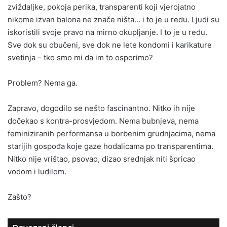
zviždaljke, pokoja perika, transparenti koji vjerojatno
nikome izvan balona ne znače ništa… i to je u redu. Ljudi su
iskoristili svoje pravo na mirno okupljanje. I to je u redu.
Sve dok su obučeni, sve dok ne lete kondomi i karikature
svetinja – tko smo mi da im to osporimo?
Problem? Nema ga.
Zapravo, dogodilo se nešto fascinantno. Nitko ih nije
dočekao s kontra-prosvjedom. Nema bubnjeva, nema
feminiziranih performansa u borbenim grudnjacima, nema
starijih gospođa koje gaze hodalicama po transparentima.
Nitko nije vrištao, psovao, dizao srednjak niti špricao
vodom i ludilom.
Zašto?