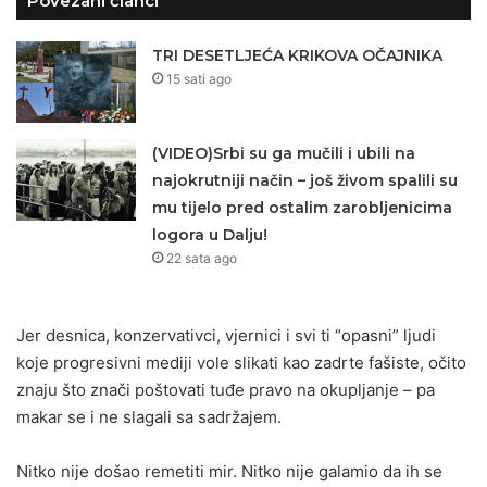
Povezani članci
TRI DESETLJEĆA KRIKOVA OČAJNIKA
15 sati ago
(VIDEO)Srbi su ga mučili i ubili na
najokrutniji način – još živom spalili su
mu tijelo pred ostalim zarobljenicima
logora u Dalju!
22 sata ago
Jer desnica, konzervativci, vjernici i svi ti “opasni” ljudi
koje progresivni mediji vole slikati kao zadrte fašiste, očito
znaju što znači poštovati tuđe pravo na okupljanje – pa
makar se i ne slagali sa sadržajem.
Nitko nije došao remetiti mir. Nitko nije galamio da ih se