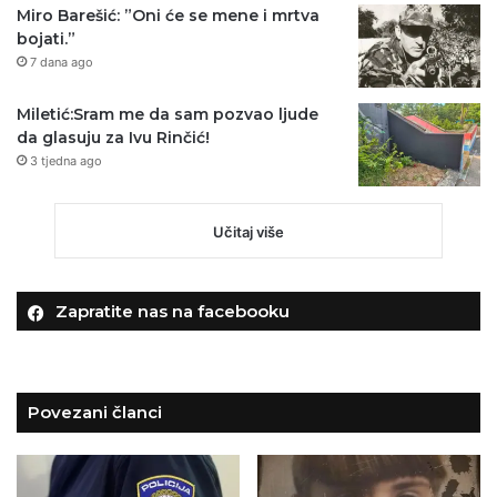
Miro Barešić: ”Oni će se mene i mrtva
bojati.”
7 dana ago
Miletić:Sram me da sam pozvao ljude
da glasuju za Ivu Rinčić!
3 tjedna ago
Učitaj više
Zapratite nas na facebooku
Povezani članci