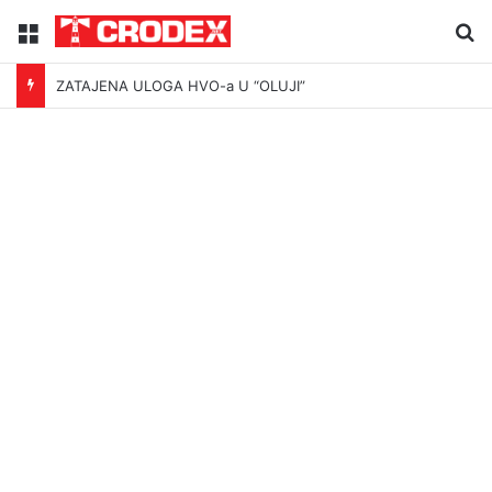
Menu
Tr
ZATAJENA ULOGA HVO-a U “OLUJI”