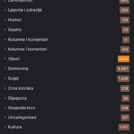
980
Ljepota i zdravlje
264
Humor
154
Gastro
33
Kolumne i komentari
9
Kolumne i komentari
433
Vijesti
6.841
Domovina
4.987
Svijet
1.458
Crna kronika
218
Dijaspora
36
Gospodarstvo
348
Uncategorized
317
Kultura
1.417