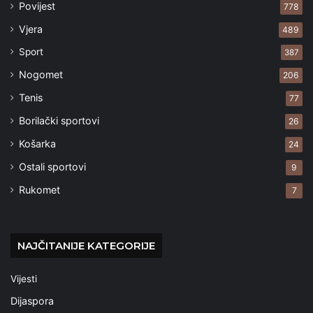
Povijest
778
Vjera
489
Sport
387
Nogomet
206
Tenis
77
Borilački sportovi
26
Košarka
24
Ostali sportovi
9
Rukomet
7
NAJČITANIJE KATEGORIJE
Vijesti
Dijaspora