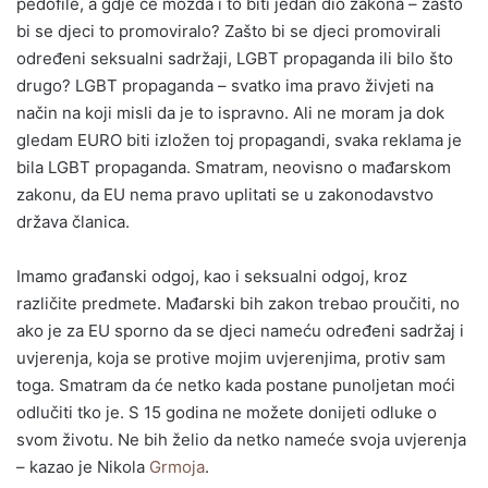
pedofile, a gdje će možda i to biti jedan dio zakona – zašto
bi se djeci to promoviralo? Zašto bi se djeci promovirali
određeni seksualni sadržaji, LGBT propaganda ili bilo što
drugo? LGBT propaganda – svatko ima pravo živjeti na
način na koji misli da je to ispravno. Ali ne moram ja dok
gledam EURO biti izložen toj propagandi, svaka reklama je
bila LGBT propaganda. Smatram, neovisno o mađarskom
zakonu, da EU nema pravo uplitati se u zakonodavstvo
država članica.
Imamo građanski odgoj, kao i seksualni odgoj, kroz
različite predmete. Mađarski bih zakon trebao proučiti, no
ako je za EU sporno da se djeci nameću određeni sadržaj i
uvjerenja, koja se protive mojim uvjerenjima, protiv sam
toga. Smatram da će netko kada postane punoljetan moći
odlučiti tko je. S 15 godina ne možete donijeti odluke o
svom životu. Ne bih želio da netko nameće svoja uvjerenja
– kazao je Nikola
Grmoja
.