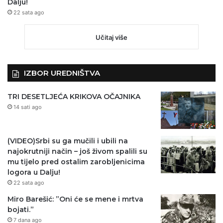
Dalju!
22 sata ago
Učitaj više
IZBOR UREDNIŠTVA
TRI DESETLJEĆA KRIKOVA OČAJNIKA
14 sati ago
(VIDEO)Srbi su ga mučili i ubili na
najokrutniji način – još živom spalili su
mu tijelo pred ostalim zarobljenicima
logora u Dalju!
22 sata ago
Miro Barešić: ”Oni će se mene i mrtva
bojati.”
7 dana ago