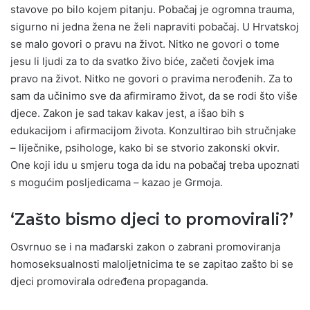
stavove po bilo kojem pitanju. Pobačaj je ogromna trauma,
sigurno ni jedna žena ne želi napraviti pobačaj. U Hrvatskoj
se malo govori o pravu na život. Nitko ne govori o tome
jesu li ljudi za to da svatko živo biće, začeti čovjek ima
pravo na život. Nitko ne govori o pravima nerođenih. Za to
sam da učinimo sve da afirmiramo život, da se rodi što više
djece. Zakon je sad takav kakav jest, a išao bih s
edukacijom i afirmacijom života. Konzultirao bih stručnjake
– liječnike, psihologe, kako bi se stvorio zakonski okvir.
One koji idu u smjeru toga da idu na pobačaj treba upoznati
s mogućim posljedicama – kazao je Grmoja.
‘Zašto bismo djeci to promovirali?’
Osvrnuo se i na mađarski zakon o zabrani promoviranja
homoseksualnosti maloljetnicima te se zapitao zašto bi se
djeci promovirala određena propaganda.