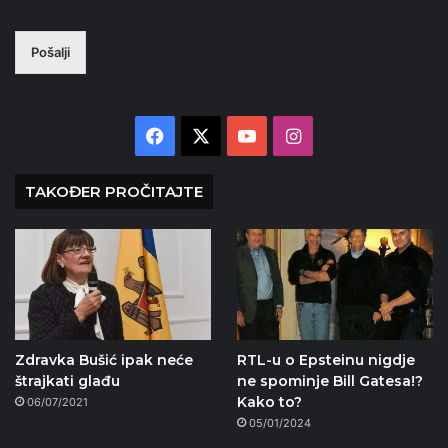
Pošalji
Facebook
X
YouTube
Instagram
TAKOĐER PROČITAJTE
Zdravka Bušić ipak neće
RTL-u o Epsteinu nigdje
štrajkati glađu
ne spominje Bill Gatesa!?
Kako to?
06/07/2021
05/01/2024