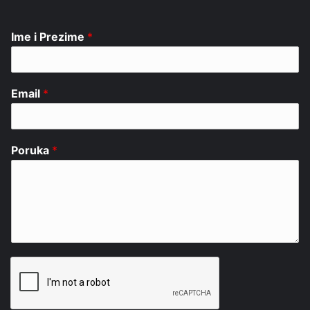
Ime i Prezime
*
Email
*
Poruka
*