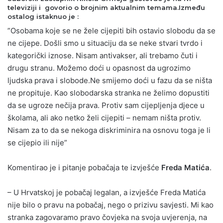
televiziji i
govorio o brojnim aktualnim temama.
Između
ostalog istaknuo je :
”Osobama koje se ne žele cijepiti bih ostavio slobodu da se
ne cijepe. Došli smo u situaciju da se neke stvari tvrdo i
kategorički iznose. Nisam antivakser, ali trebamo čuti i
drugu stranu. Možemo doći u opasnost da ugrozimo
ljudska prava i slobode.Ne smijemo doći u fazu da se ništa
ne propituje. Kao slobodarska stranka ne želimo dopustiti
da se ugroze nečija prava. Protiv sam cijepljenja djece u
školama, ali ako netko želi cijepiti – nemam ništa protiv.
Nisam za to da se nekoga diskriminira na osnovu toga je li
se cijepio ili nije”
Komentirao je i pitanje pobačaja te izvješće
Freda Matića
.
– U Hrvatskoj je pobačaj legalan, a izvješće Freda Matića
nije bilo o pravu na pobačaj, nego o prizivu savjesti. Mi kao
stranka zagovaramo pravo čovjeka na svoja uvjerenja, na