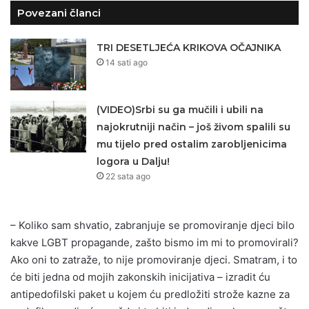
Povezani članci
TRI DESETLJEĆA KRIKOVA OČAJNIKA
14 sati ago
(VIDEO)Srbi su ga mučili i ubili na
najokrutniji način – još živom spalili su
mu tijelo pred ostalim zarobljenicima
logora u Dalju!
22 sata ago
– Koliko sam shvatio, zabranjuje se promoviranje djeci bilo
kakve LGBT propagande, zašto bismo im mi to promovirali?
Ako oni to zatraže, to nije promoviranje djeci. Smatram, i to
će biti jedna od mojih zakonskih inicijativa – izradit ću
antipedofilski paket u kojem ću predložiti strože kazne za