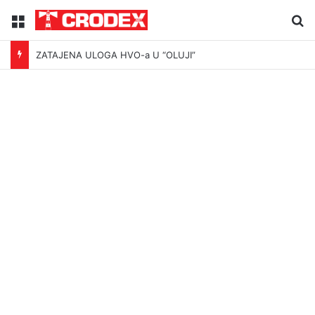
Menu
Tr
ZATAJENA ULOGA HVO-a U “OLUJI”