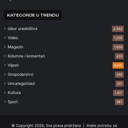
KATEGORIJE U TRENDU
Izbor uredništva
2.562
Video
1.205
Magazin
1.859
Kolumne i komentari
433
Vijesti
6.841
Gospodarstvo
348
Uncategorized
317
Kultura
1.417
Sport
387
© Copyright 2026, Sva prava pridržana |
Imate potrebu za