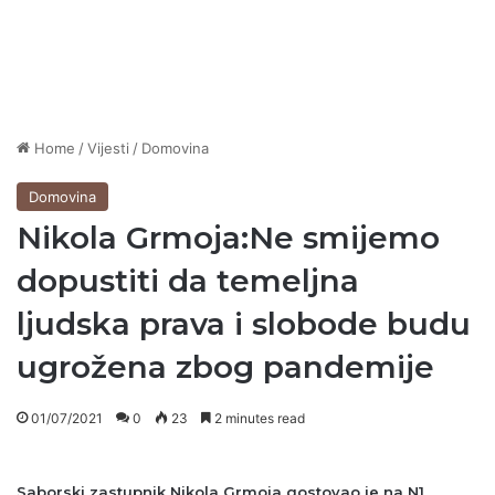
Home
/
Vijesti
/
Domovina
Domovina
Nikola Grmoja:Ne smijemo
dopustiti da temeljna
ljudska prava i slobode budu
ugrožena zbog pandemije
01/07/2021
0
23
2 minutes read
Saborski zastupnik Nikola Grmoja gostovao je na N1