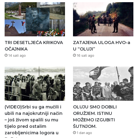
TRI DESETLJEĆA KRIKOVA
ZATAJENA ULOGA HVO-a
OČAJNIKA
U “OLUJI”
14 sati ago
16 sati ago
(VIDEO)Srbi su ga mučili i
OLUJU SMO DOBILI
ubili na najokrutniji način
ORUŽJEM. ISTINU
– još živom spalili su mu
MOŽEMO IZGUBITI
tijelo pred ostalim
ŠUTNJOM.
zarobljenicima logora u
1 dan ago