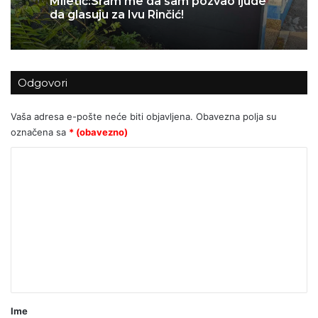
Miletić:Sram me da sam pozvao ljude
06/07/2026
da glasuju za Ivu Rinčić!
Odgovori
Za Sedlarov ‘Vukovar’ nula, a ‘Svadbi’
stotine tisuća eura?
Vaša adresa e-pošte neće biti objavljena.
Obavezna polja su
označena sa
* (obavezno)
K
o
m
e
n
t
a
r
Ime