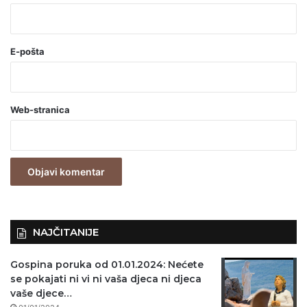
*
(
o
E-pošta
b
a
Web-stranica
v
e
z
n
o
)
NAJČITANIJE
Gospina poruka od 01.01.2024: Nećete
se pokajati ni vi ni vaša djeca ni djeca
vaše djece…