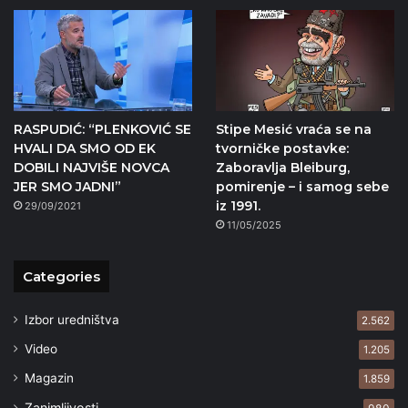
RASPUDIĆ: “PLENKOVIĆ SE
Stipe Mesić vraća se na
HVALI DA SMO OD EK
tvorničke postavke:
DOBILI NAJVIŠE NOVCA
Zaboravlja Bleiburg,
JER SMO JADNI”
pomirenje – i samog sebe
iz 1991.
29/09/2021
11/05/2025
Categories
Izbor uredništva
2.562
Video
1.205
Magazin
1.859
Zanimljivosti