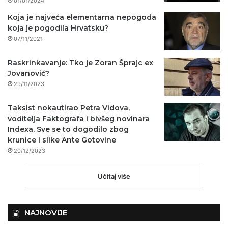
01/01/2024
Koja je najveća elementarna nepogoda
koja je pogodila Hrvatsku?
07/11/2021
Raskrinkavanje: Tko je Zoran Šprajc ex
Jovanović?
29/11/2023
Taksist nokautirao Petra Vidova,
voditelja Faktografa i bivšeg novinara
Indexa. Sve se to dogodilo zbog
krunice i slike Ante Gotovine
20/12/2023
Učitaj više
NAJNOVIJE