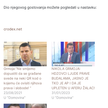
Dio njegovog gostovanja možete pogledati u nastavku:
crodex.net
Grmoja:”Ne smijemo
NIKOLA GRMOJA:
dopustiti da se građane
HDZOVCI LJUDE PRAVE
svede na neki QR kod o
BUDALAMA, JASNO JE
kojemu će ovisiti njihova
TKO JE AP I DA JE
prava i slobode! ”
UPLETEN U AFERU ŽALAC!
23/08/2021
31/01/2023
U "Domovina"
U "Domovina"