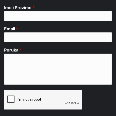
Ime i Prezime
*
Email
*
Poruka
*