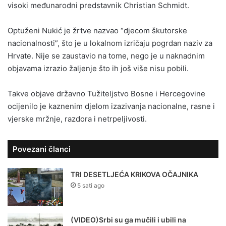
visoki međunarodni predstavnik Christian Schmidt.
Optuženi Nukić je žrtve nazvao “djecom škutorske
nacionalnosti”, što je u lokalnom izričaju pogrdan naziv za
Hrvate. Nije se zaustavio na tome, nego je u naknadnim
objavama izrazio žaljenje što ih još više nisu pobili.
Takve objave državno Tužiteljstvo Bosne i Hercegovine
ocijenilo je kaznenim djelom izazivanja nacionalne, rasne i
vjerske mržnje, razdora i netrpeljivosti.
Povezani članci
TRI DESETLJEĆA KRIKOVA OČAJNIKA
5 sati ago
(VIDEO)Srbi su ga mučili i ubili na