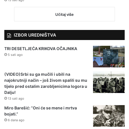
Učitaj više
IZBOR UREDNIŠTVA
TRI DESETLJEĆA KRIKOVA OČAJNIKA
5 sati ago
(VIDEO)Srbi su ga mučili i ubili na
najokrutniji način – još živom spalili su mu
tijelo pred ostalim zarobljenicima logora u
Dalju!
13 sati ago
Miro Barešić: ”Oni će se mene i mrtva
bojati.”
6 dana ago