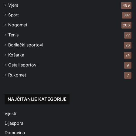
Vjera
489
Sport
387
Nogomet
206
Tenis
77
Borilački sportovi
26
Košarka
24
Ostali sportovi
9
Rukomet
7
NAJČITANIJE KATEGORIJE
Vijesti
Dijaspora
Domovina