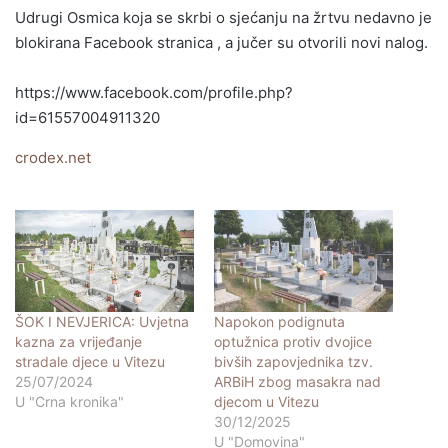
Udrugi Osmica koja se skrbi o sjećanju na žrtvu nedavno je
blokirana Facebook stranica , a jučer su otvorili novi nalog.
https://www.facebook.com/profile.php?
id=61557004911320
crodex.net
ŠOK I NEVJERICA: Uvjetna
Napokon podignuta
kazna za vrijeđanje
optužnica protiv dvojice
stradale djece u Vitezu
bivših zapovjednika tzv.
25/07/2024
ARBiH zbog masakra nad
U "Crna kronika"
djecom u Vitezu
30/12/2025
U "Domovina"