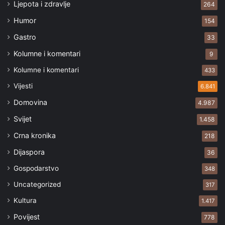
Ljepota i zdravlje
264
Humor
154
Gastro
33
Kolumne i komentari
9
Kolumne i komentari
433
Vijesti
6.841
Domovina
4.987
Svijet
1.458
Crna kronika
218
Dijaspora
36
Gospodarstvo
348
Uncategorized
317
Kultura
1.417
Povijest
778