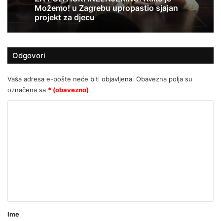
nije prikazana cijela istina o sukobu na
Trgu?
Odgovori
KADA KULTURA POSTANE PARAVAN
ZA POLITIČKI INŽENJERING: Kako je
Možemo! u Zagrebu upropastio sjajan
Vaša adresa e-pošte neće biti objavljena.
Obavezna polja su
projekt za djecu
označena sa
* (obavezno)
K
o
m
e
n
t
a
r
Ime