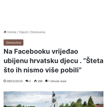
Home
/
Vijesti
/
Domovina
Domovina
Na Facebooku vrijeđao
ubijenu hrvatsku djecu . “Šteta
što ih nismo više pobili”
28/02/2024
0
286
1 minute read