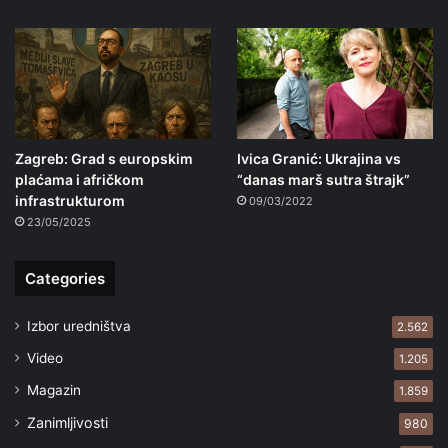
Zagreb: Grad s europskim
Ivica Granić: Ukrajina vs
plaćama i afričkom
“danas marš sutra štrajk”
infrastrukturom
09/03/2022
23/05/2025
Categories
Izbor uredništva
2.562
Video
1.205
Magazin
1.859
Zanimljivosti
980