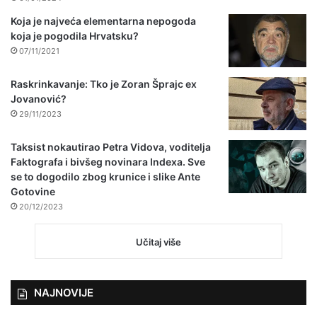
Koja je najveća elementarna nepogoda
koja je pogodila Hrvatsku?
07/11/2021
Raskrinkavanje: Tko je Zoran Šprajc ex
Jovanović?
29/11/2023
Taksist nokautirao Petra Vidova, voditelja
Faktografa i bivšeg novinara Indexa. Sve
se to dogodilo zbog krunice i slike Ante
Gotovine
20/12/2023
Učitaj više
NAJNOVIJE