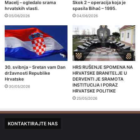
Macelj – ogledalo srama
Skok 2 – operacija koja je
hrvatskih vlasti.
spasila Bihać – 1995.
05/06/2026
04/06/2026
30. svibnja – Sretan vam Dan
HRS:RUŠENJE SPOMENA NA
državnosti Republike
HRVATSKE BRANITELJE U
Hrvatske
DERVENTI JE SRAMOTA
INSTITUCIJA I PORAZ
30/05/2026
HRVATSKE POLITIKE
25/05/2026
KONTAKTIRAJTE NAS