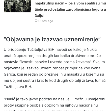
najokrutniji način – još živom spalili su mu
tijelo pred ostalim zarobljenicima logora u
Dalju!
13 sati ago
“Objavama je izazvao uznemirenje”
U priopćenju Tužiteljstva BiH navodi se kako je Nukić i
unatoč upozorenjima drugih korisnika društvene mreže
nastavio “iznositi psovke i uvrede prema žrtvama”. Svojim
objavama je izazvao uznemirenost primjerice kod Ivana
Garića, koji je jedan od preživjelih u masakru u kojemu su
mu ubijeni sestra i brat te kod drugih obitelji žrtava, tumači
Tužiteljstvo BiH.
”Nukić je tako javno poticao na nasilje ili mržnju usmjerenu
protiv skupine osoba s obzirom na njihovu nacionalnu