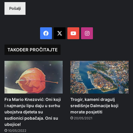
Pošalji
Facebook
X
YouTube
Instagram
TAKOĐER PROČITAJTE
Fra Mario Knezović: Oni koji
Trogir, kameni dragulj
i najmanju lipu daju u svrhu
središnje Dalmacije koji
ubojstva djeteta su
morate posjetiti
sudionici pobačaja. Oni su
20/05/2021
ubojice!
10/05/2022