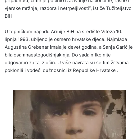
pripadnost, čime je počinio izazivanje nacionalne, rasne i
vjerske mržnje, razdora i netrpeljivosti”, ističe Tužiteljstvo
BiH.
U topničkom napadu Armije BiH na središte Viteza 10.
lipnja 1993. ubijeno je osmero hrvatske djece. Najmlađa
Augustina Grebenar imala je devet godina, a Sanja Garić je
bila osamnaestogodišnjakinja. Do sada nitko nije
odgovarao za taj zločin. U više navrata su se tim žrtvama
poklonili i vodeći dužnosnici iz Republike Hrvatske .