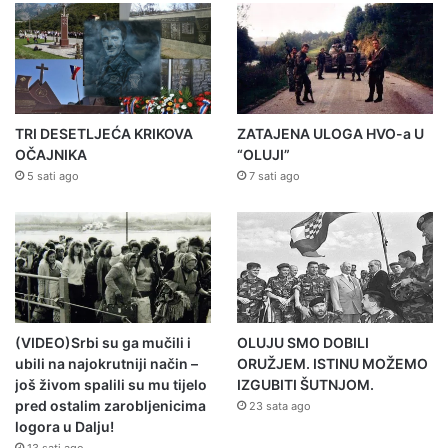
TRI DESETLJEĆA KRIKOVA
ZATAJENA ULOGA HVO-a U
OČAJNIKA
“OLUJI”
5 sati ago
7 sati ago
(VIDEO)Srbi su ga mučili i
OLUJU SMO DOBILI
ubili na najokrutniji način –
ORUŽJEM. ISTINU MOŽEMO
još živom spalili su mu tijelo
IZGUBITI ŠUTNJOM.
pred ostalim zarobljenicima
23 sata ago
logora u Dalju!
13 sati ago