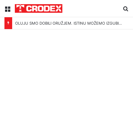
Menu
Tr
OLUJU SMO DOBILI ORUŽJEM. ISTINU MOŽEMO IZGUBITI ŠUTNJOM.