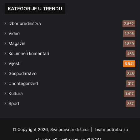
KATEGORIJE U TRENDU
Izbor uredništva
2.562
Video
1.205
Magazin
1.859
Kolumne i komentari
433
Vijesti
6.841
Gospodarstvo
348
Uncategorized
317
Kultura
1.417
Sport
387
© Copyright 2026, Sva prava pridržana |
Imate potrebu za
stranicom? Javite nam se KLIKOM .