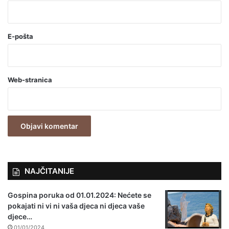
*
(
o
E-pošta
b
a
Web-stranica
v
e
z
n
o
)
NAJČITANIJE
Gospina poruka od 01.01.2024: Nećete se
pokajati ni vi ni vaša djeca ni djeca vaše
djece…
01/01/2024