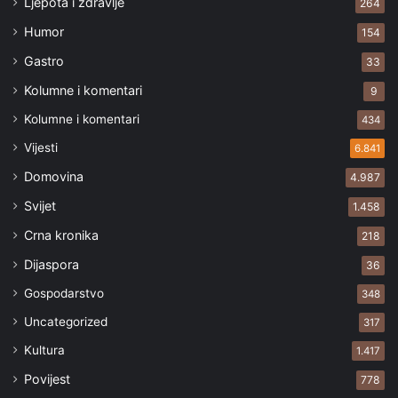
Ljepota i zdravlje
264
Humor
154
Gastro
33
Kolumne i komentari
9
Kolumne i komentari
434
Vijesti
6.841
Domovina
4.987
Svijet
1.458
Crna kronika
218
Dijaspora
36
Gospodarstvo
348
Uncategorized
317
Kultura
1.417
Povijest
778