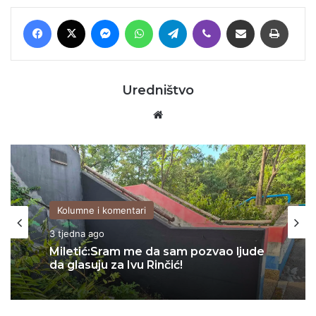
Facebook
X
Messenger
WhatsApp
Telegram
Viber
Podijeli putem E-maila
Printaj
Uredništvo
Website
Kolumne i komentari
Kolumne i komentari
3 tjedna ago
06/07/2026
Miletić:Sram me da sam pozvao ljude
Za Sedlarov ‘Vukovar’ nula, a ‘Svadbi’
da glasuju za Ivu Rinčić!