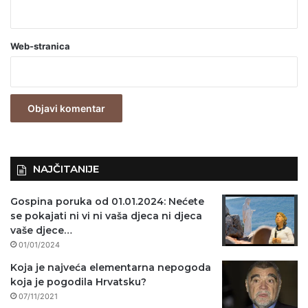
b
a
Web-stranica
v
e
z
n
o
)
NAJČITANIJE
Gospina poruka od 01.01.2024: Nećete
se pokajati ni vi ni vaša djeca ni djeca
vaše djece…
01/01/2024
Koja je najveća elementarna nepogoda
koja je pogodila Hrvatsku?
07/11/2021