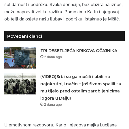
solidarnost i podršku. Svaka donacija, bez obzira na iznos,
može napraviti veliku razliku. Pomozimo Karlu i njegovoj
obitelji da osjete našu ljubav i podršku, istaknuo je Mišić.
Povezani članci
TRI DESETLJEĆA KRIKOVA OČAJNIKA
2 dana ago
(VIDEO)Srbi su ga mučili i ubili na
najokrutniji način – još živom spalili su
mu tijelo pred ostalim zarobljenicima
logora u Dalju!
2 dana ago
U emotivnom razgovoru, Karlo i njegova majka Lucijana