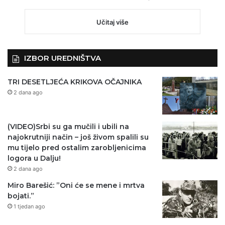
Učitaj više
IZBOR UREDNIŠTVA
TRI DESETLJEĆA KRIKOVA OČAJNIKA
2 dana ago
(VIDEO)Srbi su ga mučili i ubili na
najokrutniji način – još živom spalili su
mu tijelo pred ostalim zarobljenicima
logora u Dalju!
2 dana ago
Miro Barešić: ”Oni će se mene i mrtva
bojati.”
1 tjedan ago