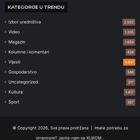
KATEGORIJE U TRENDU
Izbor uredništva
2.562
Video
1.205
Magazin
1.859
Kolumne i komentari
434
Vijesti
6.841
Gospodarstvo
348
Uncategorized
317
Kultura
1.417
Sport
387
© Copyright 2026, Sva prava pridržana |
Imate potrebu za
stranicom? Javite nam se KLIKOM .