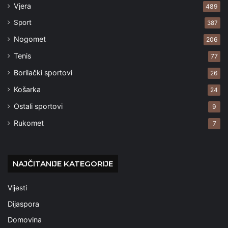
Vjera
489
Sport
387
Nogomet
206
Tenis
77
Borilački sportovi
26
Košarka
24
Ostali sportovi
9
Rukomet
7
NAJČITANIJE KATEGORIJE
Vijesti
Dijaspora
Domovina