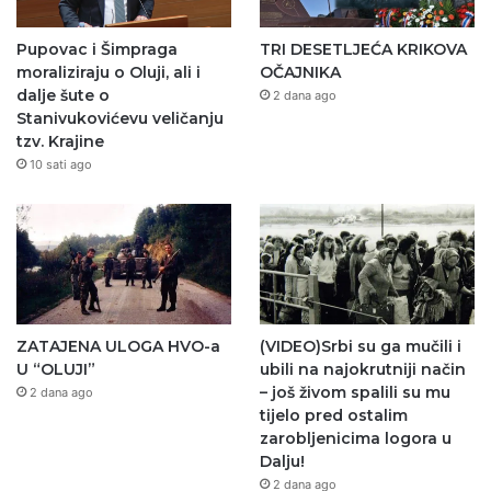
Pupovac i Šimpraga
TRI DESETLJEĆA KRIKOVA
moraliziraju o Oluji, ali i
OČAJNIKA
dalje šute o
2 dana ago
Stanivukovićevu veličanju
tzv. Krajine
10 sati ago
ZATAJENA ULOGA HVO-a
(VIDEO)Srbi su ga mučili i
U “OLUJI”
ubili na najokrutniji način
– još živom spalili su mu
2 dana ago
tijelo pred ostalim
zarobljenicima logora u
Dalju!
2 dana ago