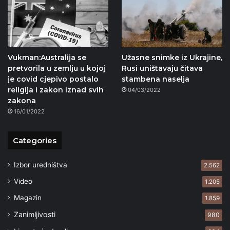
Vukman:Australija se
Užasne snimke iz Ukrajine,
pretvorila u zemlju u kojoj
Rusi uništavaju čitava
je covid cjepivo postalo
stambena naselja
religija i zakon iznad svih
04/03/2022
zakona
16/01/2022
Categories
Izbor uredništva
2.562
Video
1.205
Magazin
1.859
Zanimljivosti
980