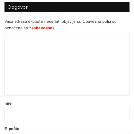
stotine tisuća eura?
Odgovori
Vaša adresa e-pošte neće biti objavljena.
Obavezna polja su
označena sa
* (obavezno)
K
o
m
e
n
t
a
r
Ime
*
(
o
E-pošta