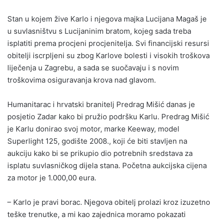
Stan u kojem žive Karlo i njegova majka Lucijana Magaš je
u suvlasništvu s Lucijaninim bratom, kojeg sada treba
isplatiti prema procjeni procjenitelja. Svi financijski resursi
obitelji iscrpljeni su zbog Karlove bolesti i visokih troškova
liječenja u Zagrebu, a sada se suočavaju i s novim
troškovima osiguravanja krova nad glavom.
Humanitarac i hrvatski branitelj Predrag Mišić danas je
posjetio Zadar kako bi pružio podršku Karlu. Predrag Mišić
je Karlu donirao svoj motor, marke Keeway, model
Superlight 125, godište 2008., koji će biti stavljen na
aukciju kako bi se prikupio dio potrebnih sredstava za
isplatu suvlasničkog dijela stana. Početna aukcijska cijena
za motor je 1.000,00 eura.
– Karlo je pravi borac. Njegova obitelj prolazi kroz izuzetno
teške trenutke, a mi kao zajednica moramo pokazati