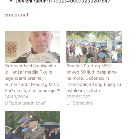
Devizni račun:
HR9023400093233207847
crodex.net
Odgovor Ivici Ivaniševiću
Branitelj Predrag Mišić
iz Hanžar medija:Tko je
odveo 50 ljudi besplatno
legendarni branitelj i
na more: Dočekalo ih
humanitarac Predrag Mišić
iznenađenje zbog kojeg su
Peđa kojega on spominje !?
ostali bez teksta
14/10/2024
27/06/2023
U "Izbor uredništva"
U "Domovina"