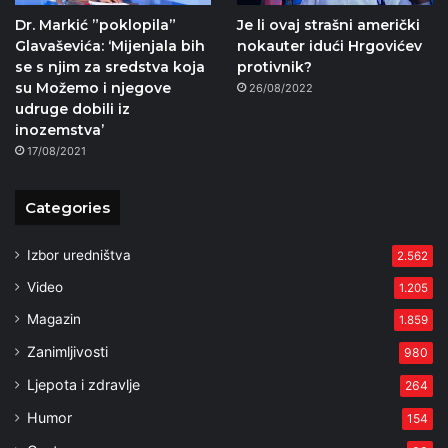
Dr. Markić ”poklopila”
Je li ovaj strašni američki
Glavaševića: ‘Mijenjala bih
nokauter idući Hrgovićev
se s njim za sredstva koja
protivnik?
su Možemo i njegove
26/08/2022
udruge dobili iz
inozemstva’
17/08/2021
Categories
Izbor uredništva
2.562
Video
1.205
Magazin
1.859
Zanimljivosti
980
Ljepota i zdravlje
264
Humor
154