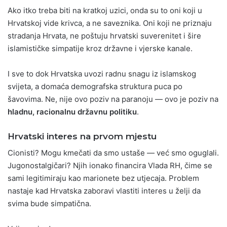
Ako itko treba biti na kratkoj uzici, onda su to oni koji u
Hrvatskoj vide krivca, a ne saveznika. Oni koji ne priznaju
stradanja Hrvata, ne poštuju hrvatski suverenitet i šire
islamističke simpatije kroz državne i vjerske kanale.
I sve to dok Hrvatska uvozi radnu snagu iz islamskog
svijeta, a domaća demografska struktura puca po
šavovima. Ne, nije ovo poziv na paranoju — ovo je poziv na
hladnu, racionalnu državnu politiku
.
Hrvatski interes na prvom mjestu
Cionisti? Mogu kmečati da smo ustaše — već smo oguglali.
Jugonostalgičari? Njih ionako financira Vlada RH, čime se
sami legitimiraju kao marionete bez utjecaja. Problem
nastaje kad Hrvatska zaboravi vlastiti interes u želji da
svima bude simpatična.