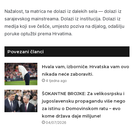
Nažalost, ta matrica ne dolazi iz dalekih sela — dolazi iz
sarajevskog mainstreama. Dolazi iz institucija. Dolazi iz
medija koji sve češće, umjesto poziva na dijalog, odašilju
poruke optužbi prema Hrvatima.
Povezani članci
Hvala vam, izborniče. Hrvatska vam ovo
nikada neće zaboraviti.
4 tjedna ago
ŠOKANTNE BROJKE: Za velikosrpsku i
jugoslavensku propagandu više nego
za istinu o Domovinskom ratu – evo
kome država daje milijune!
04/07/2026