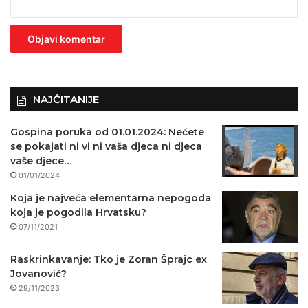
z
n
o
)
NAJČITANIJE
Gospina poruka od 01.01.2024: Nećete
se pokajati ni vi ni vaša djeca ni djeca
vaše djece…
01/01/2024
Koja je najveća elementarna nepogoda
koja je pogodila Hrvatsku?
07/11/2021
Raskrinkavanje: Tko je Zoran Šprajc ex
Jovanović?
29/11/2023