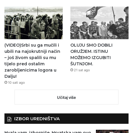
(VIDEO)Srbi su ga mučili i
OLUJU SMO DOBILI
ubili na najokrutniji način
ORUŽJEM. ISTINU
– još živom spalili su mu
MOŽEMO IZGUBITI
tijelo pred ostalim
ŠUTNJOM.
zarobljenicima logora u
21 sat ago
Dalju!
10 sati ago
Učitaj više
IZBOR UREDNIŠTVA
Hvala vam, izborniče. Hrvatska vam ovo