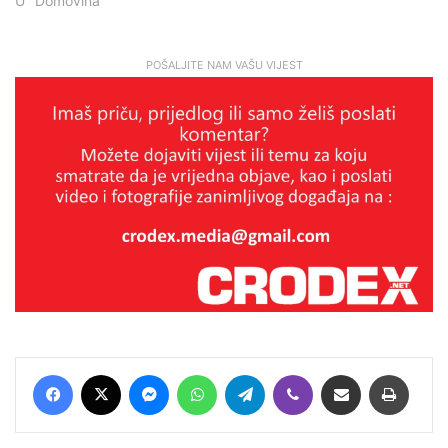
U "Domovina"
POŠALJITE NAM VAŠU VIJEST
Facebook
X
Messenger
WhatsApp
Telegram
Viber
Podijeli putem E-maila
Printaj