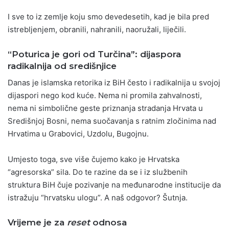
I sve to iz zemlje koju smo devedesetih, kad je bila pred
istrebljenjem, obranili, nahranili, naoružali, liječili.
“Poturica je gori od Turčina”: dijaspora
radikalnija od središnjice
Danas je islamska retorika iz BiH često i radikalnija u svojoj
dijaspori nego kod kuće. Nema ni promila zahvalnosti,
nema ni simbolične geste priznanja stradanja Hrvata u
Središnjoj Bosni, nema suočavanja s ratnim zločinima nad
Hrvatima u Grabovici, Uzdolu, Bugojnu.
Umjesto toga, sve više čujemo kako je Hrvatska
“agresorska” sila. Do te razine da se i iz službenih
struktura BiH čuje pozivanje na međunarodne institucije da
istražuju “hrvatsku ulogu”. A naš odgovor? Šutnja.
Vrijeme je za
reset
odnosa