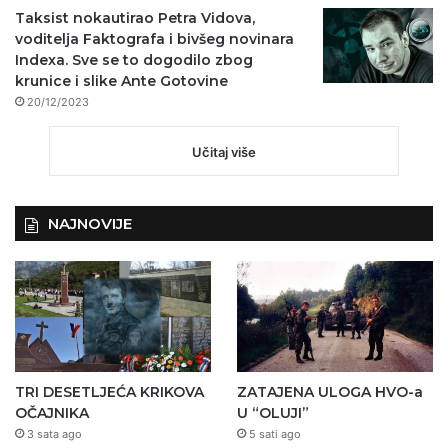
Taksist nokautirao Petra Vidova,
voditelja Faktografa i bivšeg novinara
Indexa. Sve se to dogodilo zbog
krunice i slike Ante Gotovine
20/12/2023
Učitaj više
NAJNOVIJE
TRI DESETLJEĆA KRIKOVA
ZATAJENA ULOGA HVO-a
OČAJNIKA
U “OLUJI”
3 sata ago
5 sati ago