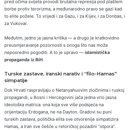
pred očima svijeta provodi brutalna represija pod plaštem
borbe protiv terorizma, a međunarodno pravo se gazi kad
to elite požele. To vrijedi i za Gazu, i za Kijev, i za Donbas, i
za Vukovar.
Međutim, jedno je jasna kritika — a drugo je kratkovidno
preusmjeravanje pozornosti s onoga što nas može
neposredno
pogoditi. A to je upravo —
islamistička
propaganda iz BiH
.
Turske zastave, iranski narativ i “filo-Hamas”
simpatije
Dok Hrvati raspravljaju o Netanyahuovim zločinima i ruskoj
propagandi, u Bosni i Hercegovini jača jedna vrlo jasna
ideološka matrica: ona koja sve više podsjeća na
orijentaciju Erdogana, ne na Dayton. Gradovi su puni
turskih zastava, politička elita sve otvorenije simpatizira
Hamas, a Iran sve češće u retoričkoj pozadini “otpora”.