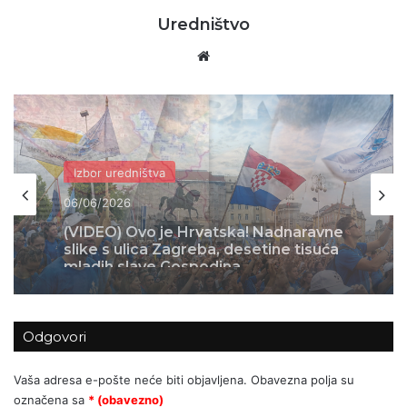
Uredništvo
Website
Domovina
04/06/2026
Skok 2 – operacija koja je spasila
Bihać – 1995.
Odgovori
Vaša adresa e-pošte neće biti objavljena.
Obavezna polja su
označena sa
* (obavezno)