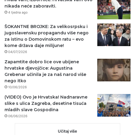
nikada neće zaboraviti.
4 tjedna ago
ŠOKANTNE BROJKE: Za velikosrpsku i
jugoslavensku propagandu više nego
za istinu o Domovinskom ratu – evo
kome država daje milijune!
04/07/2026
Zapamtite dobro lice ove ubijene
hrvatske djevojčice: Augustina
Grebenar učinila je za naš narod više
nego itko
10/06/2026
(VIDEO) Ovo je Hrvatska! Nadnaravne
slike s ulica Zagreba, desetine tisuća
mladih slave Gospodina
06/06/2026
Učitaj više