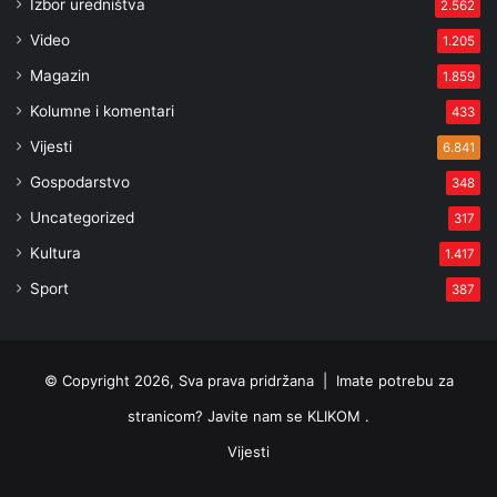
Izbor uredništva
2.562
Video
1.205
Magazin
1.859
Kolumne i komentari
433
Vijesti
6.841
Gospodarstvo
348
Uncategorized
317
Kultura
1.417
Sport
387
© Copyright 2026, Sva prava pridržana |
Imate potrebu za
stranicom? Javite nam se KLIKOM .
Vijesti