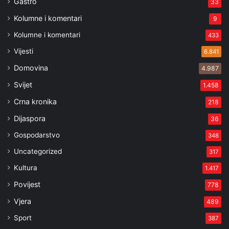
Gastro
33
Kolumne i komentari
9
Kolumne i komentari
433
Vijesti
6.841
Domovina
4.987
Svijet
1.458
Crna kronika
218
Dijaspora
36
Gospodarstvo
348
Uncategorized
317
Kultura
1.417
Povijest
778
Vjera
489
Sport
387