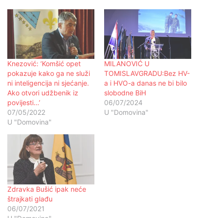
Knezović: ‘Komšić opet
MILANOVIĆ U
pokazuje kako ga ne služi
TOMISLAVGRADU:Bez HV-
ni inteligencija ni sjećanje.
a i HVO-a danas ne bi bilo
Ako otvori udžbenik iz
slobodne BiH
povijesti…’
06/07/2024
07/05/2022
U "Domovina"
U "Domovina"
Zdravka Bušić ipak neće
štrajkati glađu
06/07/2021