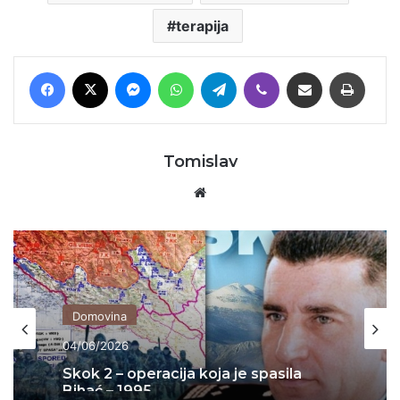
terapija
Facebook
X
Messenger
WhatsApp
Telegram
Viber
Podijeli putem E-maila
Printaj
Tomislav
Website
Domovina
04/06/2026
Skok 2 – operacija koja je spasila
Bihać – 1995.