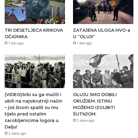
TRI DESETLJEĆA KRIKOVA
ZATAJENA ULOGA HVO-a
OČAJNIKA
U “OLUJI”
1 dan ago
1 dan ago
(VIDEO)Srbi su ga mučili i
OLUJU SMO DOBILI
ubili na najokrutniji način
ORUŽJEM. ISTINU
– još živom spalili su mu
MOŽEMO IZGUBITI
tijelo pred ostalim
ŠUTNJOM.
zarobljenicima logora u
2 dana ago
Dalju!
2 dana ago