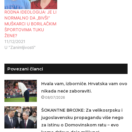
RODNA IDEOLOGIJA: JE LI
NORMALNO DA „BIVŠI“
MUŠKARCI U BORILAČKIM
ŠPORTOVIMA TUKU
ŽENE?
11/12/2021
U "Zanimljivosti"
Povezani članci
Hvala vam, izborniče. Hrvatska vam ovo
nikada neće zaboraviti.
08/07/2026
ŠOKANTNE BROJKE: Za velikosrpsku i
jugoslavensku propagandu više nego
za istinu o Domovinskom ratu – evo