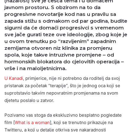
(nažalost) sve je češća tema i u domaćem
javnom prostoru. S obzirom na to da
progresivne novotarije kod nas u pravilu sa
zapada stižu s odmakom od par godina, budite
sigurni da će domaći progresivci s vremenom
sve jače gurati teze ove ideologije, zbog koje je
u ovom trenutku po “razvijenim” zapadnim
zemljama otvoren niz klinika za promjenu
spola, koje takve intruzivne promjene – od
hormonskih blokatora do cjelovitih operacija –
vrše i na maloljetnicima.
U Kanadi
, primjerice, nije ni potrebno da roditelj da svoj
pristanak za početak “terapije”, što je jednog oca koji se
suprotstavio takvim nepovratnim promjenama na svom
djetetu poslalo u zatvor.
Pozivamo vas stoga da ekskluzivno besplatno pogledate
film [
What is a woman
], koji se trenutno prikazuje na
Twitteru, a koji u detalje otkriva sve nakaradnosti