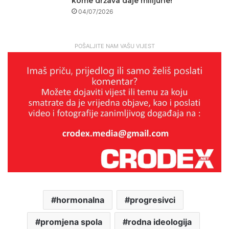
kome država daje milijune!
04/07/2026
POŠALJITE NAM VAŠU VIJEST
hormonalna
progresivci
promjena spola
rodna ideologija