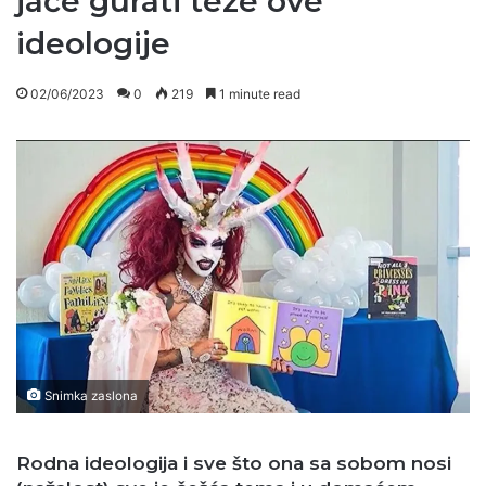
jače gurati teze ove
ideologije
02/06/2023
0
219
1 minute read
Snimka zaslona
Rodna ideologija i sve što ona sa sobom nosi