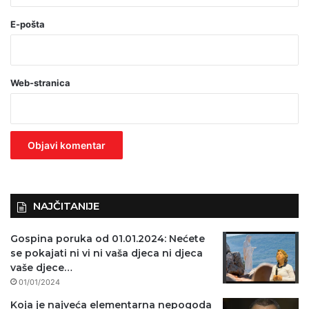
(
o
E-pošta
b
a
Web-stranica
v
e
z
n
o
)
NAJČITANIJE
Gospina poruka od 01.01.2024: Nećete
se pokajati ni vi ni vaša djeca ni djeca
vaše djece…
01/01/2024
Koja je najveća elementarna nepogoda