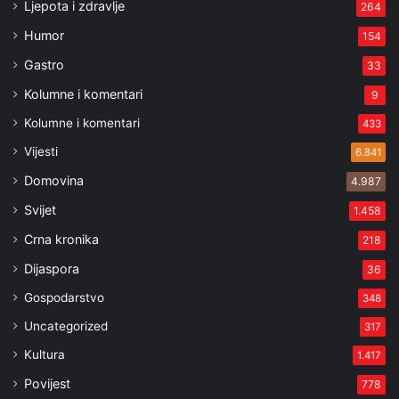
Ljepota i zdravlje
264
Humor
154
Gastro
33
Kolumne i komentari
9
Kolumne i komentari
433
Vijesti
6.841
Domovina
4.987
Svijet
1.458
Crna kronika
218
Dijaspora
36
Gospodarstvo
348
Uncategorized
317
Kultura
1.417
Povijest
778