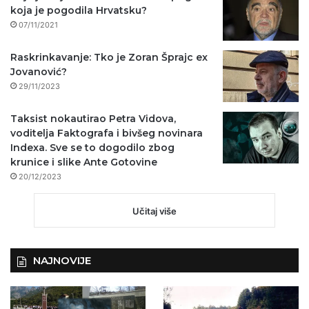
koja je pogodila Hrvatsku?
07/11/2021
Raskrinkavanje: Tko je Zoran Šprajc ex
Jovanović?
29/11/2023
Taksist nokautirao Petra Vidova,
voditelja Faktografa i bivšeg novinara
Indexa. Sve se to dogodilo zbog
krunice i slike Ante Gotovine
20/12/2023
Učitaj više
NAJNOVIJE