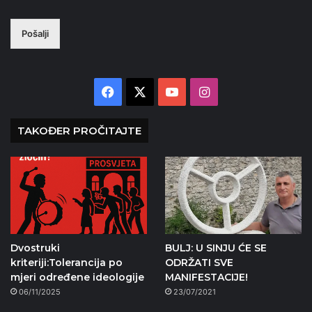
Pošalji
Facebook
X
YouTube
Instagram
TAKOĐER PROČITAJTE
Dvostruki
BULJ: U SINJU ĆE SE
kriteriji:Tolerancija po
ODRŽATI SVE
mjeri određene ideologije
MANIFESTACIJE!
06/11/2025
23/07/2021