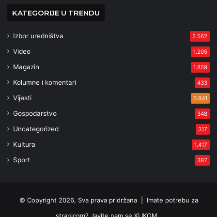
KATEGORIJE U TRENDU
Izbor uredništva
2.562
Video
1.205
Magazin
1.859
Kolumne i komentari
433
Vijesti
6.841
Gospodarstvo
348
Uncategorized
317
Kultura
1.417
Sport
387
© Copyright 2026, Sva prava pridržana |
Imate potrebu za
stranicom? Javite nam se KLIKOM .