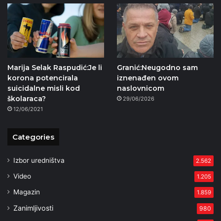
Marija Selak Raspudić:Je li
Granić:Neugodno sam
korona potencirala
iznenađen ovom
suicidalne misli kod
naslovnicom
školaraca?
29/06/2026
12/06/2021
Categories
Izbor uredništva
2.562
Video
1.205
Magazin
1.859
Zanimljivosti
980