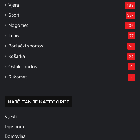
Vjera
489
Sport
387
Nogomet
206
Tenis
77
Borilački sportovi
26
Košarka
24
Ostali sportovi
9
Rukomet
7
NAJČITANIJE KATEGORIJE
Vijesti
Dijaspora
Domovina