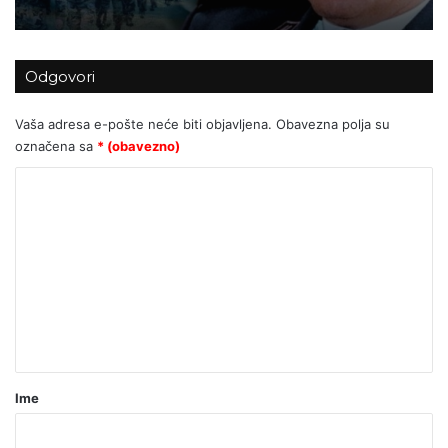
Odgovori
Vaša adresa e-pošte neće biti objavljena.
Obavezna polja su
označena sa
* (obavezno)
K
o
m
e
n
t
a
r
Ime
*