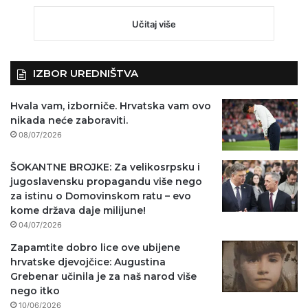
Učitaj više
IZBOR UREDNIŠTVA
Hvala vam, izborniče. Hrvatska vam ovo
nikada neće zaboraviti.
08/07/2026
ŠOKANTNE BROJKE: Za velikosrpsku i
jugoslavensku propagandu više nego
za istinu o Domovinskom ratu – evo
kome država daje milijune!
04/07/2026
Zapamtite dobro lice ove ubijene
hrvatske djevojčice: Augustina
Grebenar učinila je za naš narod više
nego itko
10/06/2026