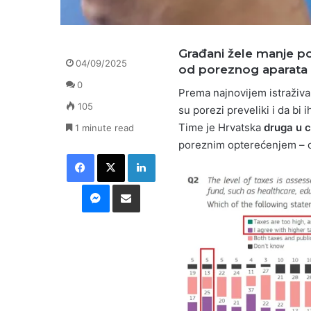
Građani žele manje pore
04/09/2025
od poreznog aparata
0
Prema najnovijem istraživ
105
su porezi preveliki i da bi 
Time je Hrvatska
druga u c
1 minute read
poreznim opterećenjem – o
Facebook
X
LinkedIn
Messenger
Podijeli putem E-maila