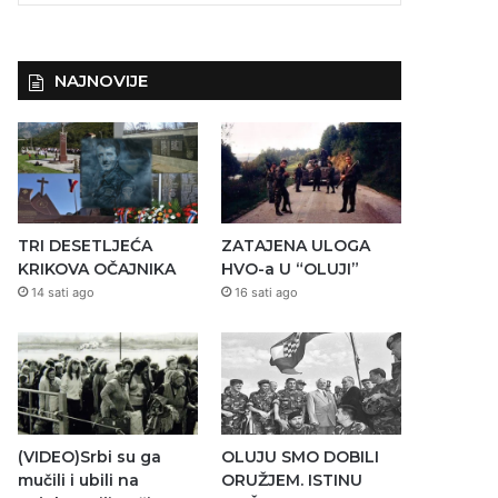
NAJNOVIJE
TRI DESETLJEĆA
ZATAJENA ULOGA
KRIKOVA OČAJNIKA
HVO-a U “OLUJI”
14 sati ago
16 sati ago
(VIDEO)Srbi su ga
OLUJU SMO DOBILI
mučili i ubili na
ORUŽJEM. ISTINU