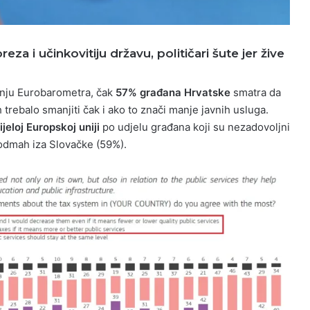
za i učinkovitiju državu, političari šute jer žive
anju Eurobarometra, čak
57% građana Hrvatske
smatra da
ih trebalo smanjiti čak i ako to znači manje javnih usluga.
ijeloj Europskoj uniji
po udjelu građana koji su nezadovoljni
dmah iza Slovačke (59%).