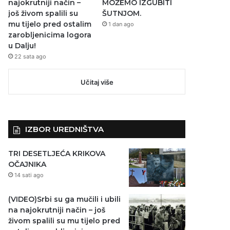
najokrutniji način –
MOŽEMO IZGUBITI
još živom spalili su
ŠUTNJOM.
mu tijelo pred ostalim
1 dan ago
zarobljenicima logora
u Dalju!
22 sata ago
Učitaj više
IZBOR UREDNIŠTVA
TRI DESETLJEĆA KRIKOVA
OČAJNIKA
14 sati ago
(VIDEO)Srbi su ga mučili i ubili
na najokrutniji način – još
živom spalili su mu tijelo pred