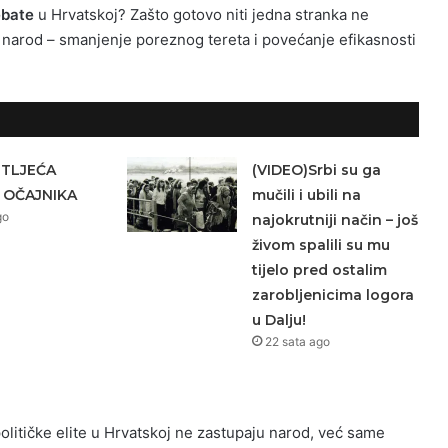
ebate
u Hrvatskoj? Zašto gotovo niti jedna stranka ne
i narod – smanjenje poreznog tereta i povećanje efikasnosti
ETLJEĆA
(VIDEO)Srbi su ga
 OČAJNIKA
mučili i ubili na
go
najokrutniji način – još
živom spalili su mu
tijelo pred ostalim
zarobljenicima logora
u Dalju!
22 sata ago
itičke elite u Hrvatskoj ne zastupaju narod, već same