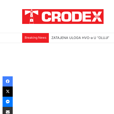
Breaking News
ZATAJENA ULOGA HVO-a U “OLUJI”
Facebook
X
Messenger
Podijeli putem E-maila