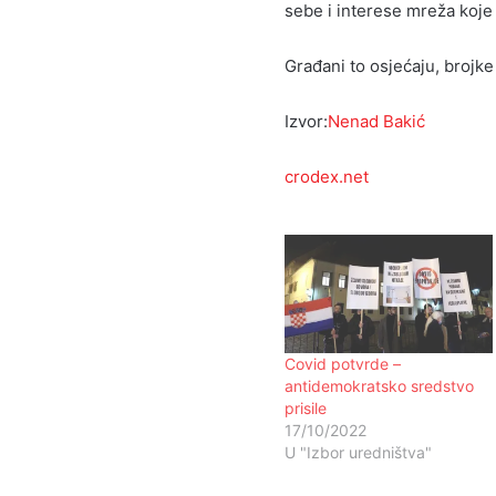
sebe i interese mreža koje
Građani to osjećaju, brojke
Izvor:
Nenad Bakić
crodex.net
Covid potvrde –
antidemokratsko sredstvo
prisile
17/10/2022
U "Izbor uredništva"