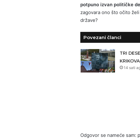
potpuno izvan političke d
zagovara ono što očito žel
države?
Povezani članci
TRI DES
KRIKOVA
14 sati a
Odgovor se nameće sam: pol