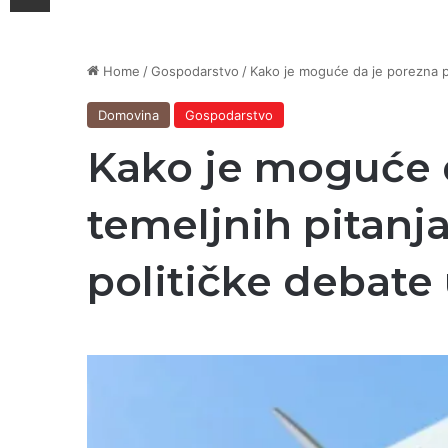
Home
/
Gospodarstvo
/
Kako je moguće da je porezna po
Domovina
Gospodarstvo
Kako je moguće d
temeljnih pitanj
političke debate