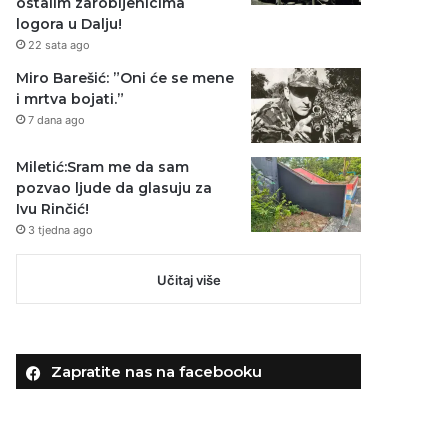
ostalim zarobljenicima
logora u Dalju!
22 sata ago
Miro Barešić: ”Oni će se mene
i mrtva bojati.”
7 dana ago
Miletić:Sram me da sam
pozvao ljude da glasuju za
Ivu Rinčić!
3 tjedna ago
Učitaj više
Zapratite nas na facebooku