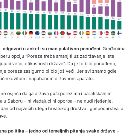
r:
odgovori u anketi su manipulativno ponuđeni
. Građanima
beru opciju “Poreze treba smanjiti uz zadržavanje iste
jujući većoj efikasnosti države”. Da je to bilo ponuđeno,
nje poreza zasigurno bi bio još veći. Jer svi znamo gdje
neučinkovitom i napuhanom državnom aparatu.
sno osjeća da ga država guši porezima i parafiskalnim
ja u Saboru – ni vladajući ni oporba – ne nudi rješenje.
jedan od najvećih utega hrvatskog društva i gospodarstva, a
ave.
zna politika – jedno od temeljnih pitanja svake države –