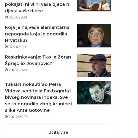
pokajati ni vi ni vaša djeca ni
djeca vaše djece…
01/01/2024
Koja je najveća elementarna
nepogoda koja je pogodila
Hrvatsku?
07/11/2021
Raskrinkavanje: Tko je Zoran
Šprajc ex Jovanović?
29/11/2023
Taksist nokautirao Petra
Vidova, voditelja Faktografa i
bivšeg novinara Indexa. Sve
se to dogodilo zbog krunice i
slike Ante Gotovine
20/12/2023
Učitaj više