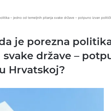
litika – jedno od temeljnih pitanja svake države – potpuno izvan politi
a je porezna politika
a svake države – potp
 u Hrvatskoj?