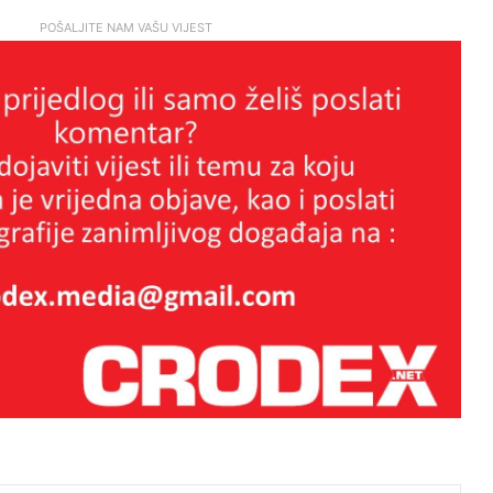
POŠALJITE NAM VAŠU VIJEST
KADA KULTURA POSTANE
PARAVAN ZA POLITIČKI
INŽENJERING: Kako je Možemo! u
Zagrebu upropastio sjajan projekt
za djecu
MEDIJSKA MANIPULACIJA ILI
NOVINARSTVO? Zašto javnosti
opet nije prikazana cijela istina o
sukobu na Trgu?
Kristalna noć bjelopoljskih Hrvata
Brutalan govor Troskota koji je