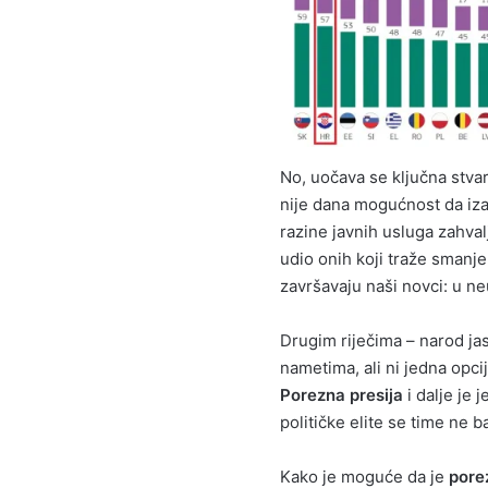
No, uočava se ključna stva
nije dana mogućnost da iza
razine javnih usluga zahval
udio onih koji traže smanje
završavaju naši novci: u 
Drugim riječima – narod ja
nametima, ali ni jedna opci
Porezna presija
i dalje je 
političke elite se time ne b
Kako je moguće da je
pore