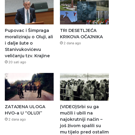
Pupovac i Šimpraga
TRI DESETLJEĆA
moraliziraju o Oluji, ali
KRIKOVA OČAJNIKA
i dalje šute o
2 dana ago
Stanivukovićevu
veličanju tzv. Krajine
20 sati ago
ZATAJENA ULOGA
(VIDEO)Srbi su ga
HVO-a U “OLUJI”
mučili i ubili na
najokrutniji način –
2 dana ago
još živom spalili su
mu tijelo pred ostalim