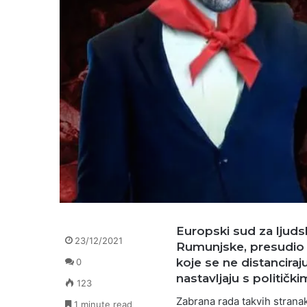
Europski sud za ljudsk
23/12/2021
Rumunjske, presudio d
koje se ne distanciraj
0
nastavljaju s politič
123
Zabrana rada takvih strana
1 minute read