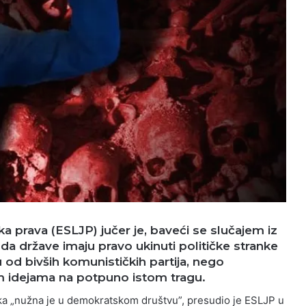
a prava (ESLJP) jučer je, baveći se slučajem iz
a države imaju pravo ukinuti političke stranke
u od bivših komunističkih partija, nego
kim idejama na potpuno istom tragu.
ka „nužna je u demokratskom društvu”, presudio je ESLJP u