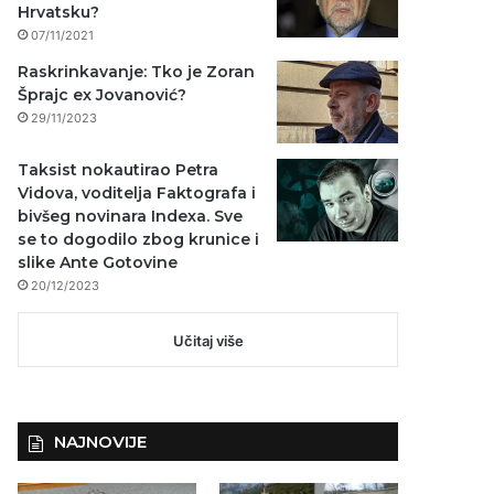
Hrvatsku?
07/11/2021
Raskrinkavanje: Tko je Zoran
Šprajc ex Jovanović?
29/11/2023
Taksist nokautirao Petra
Vidova, voditelja Faktografa i
bivšeg novinara Indexa. Sve
se to dogodilo zbog krunice i
slike Ante Gotovine
20/12/2023
Učitaj više
NAJNOVIJE