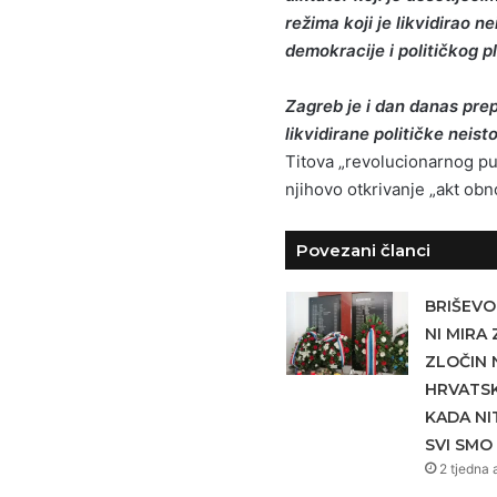
režima koji je likvidirao n
demokracije i političkog
p
Zagreb je i dan danas pr
likvidirane političke neist
Titova „revolucionarnog puta
njihovo otkrivanje „akt ob
Povezani članci
BRIŠEVO:
NI MIRA 
ZLOČIN 
HRVATSK
KADA NIT
SVI SMO 
2 tjedna 