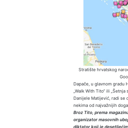
Stratište hrvatskog narod
Goo
Dapače, u glavnom gradu Hr
„Walk With Tito“ ili „Šetnj
Danijele Matijević, radi s
nekima od najvažnijih događ
Broz Tito, prema magazinu 
organizator masovnih uboj
diktator koji je desetljeć