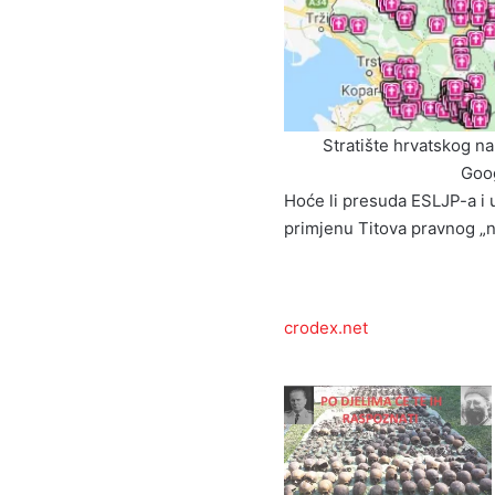
Stratište hrvatskog na
Goog
Hoće li presuda ESLJP-a i u
primjenu Titova pravnog „na
crodex.net