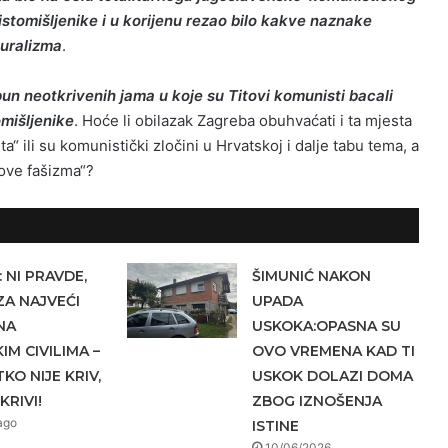
eistomišljenike i u korijenu rezao bilo kakve naznake
luralizma
.
epun
neotkrivenih jama u koje su Titovi komunisti bacali
omišljenike
. Hoće li obilazak Zagreba obuhvaćati i ta mjesta
“ ili su komunistički zločini u Hrvatskoj i dalje tabu tema, a
nove fašizma“?
 NI PRAVDE,
ŠIMUNIĆ NAKON
ZA NAJVEĆI
UPADA
NA
USKOKA:OPASNA SU
IM CIVILIMA –
OVO VREMENA KAD TI
KO NIJE KRIV,
USKOK DOLAZI DOMA
KRIVI!
ZBOG IZNOŠENJA
ago
ISTINE
10/06/2026