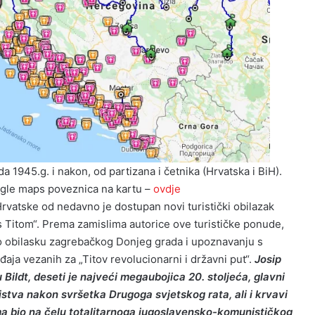
a 1945.g. i nakon, od partizana i četnika (Hrvatska i BiH).
gle maps poveznica na kartu –
ovdje
vatske od nedavno je dostupan novi turistički obilazak
a s Titom“. Prema zamislima autorice ove turističke ponude,
e o obilasku zagrebačkog Donjeg grada i upoznavanju s
aja vezanih za „Titov revolucionarni i državni put“.
Josip
Bildt, deseti je najveći megaubojica 20. stoljeća, glavni
stva nakon svršetka Drugoga svjetskog rata, ali i krvavi
ima bio na čelu totalitarnoga jugoslavensko-komunističkog