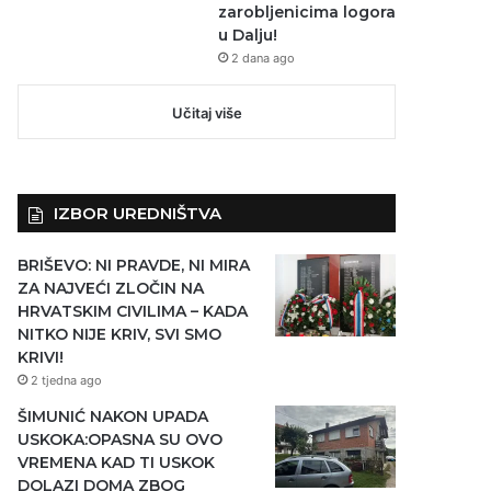
zarobljenicima logora
u Dalju!
2 dana ago
Učitaj više
IZBOR UREDNIŠTVA
BRIŠEVO: NI PRAVDE, NI MIRA
ZA NAJVEĆI ZLOČIN NA
HRVATSKIM CIVILIMA – KADA
NITKO NIJE KRIV, SVI SMO
KRIVI!
2 tjedna ago
ŠIMUNIĆ NAKON UPADA
USKOKA:OPASNA SU OVO
VREMENA KAD TI USKOK
DOLAZI DOMA ZBOG