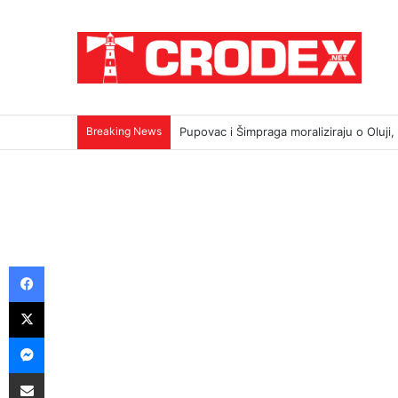
Breaking News
TRI DESETLJEĆA KRIKOVA OČAJNIKA
Facebook
X
Messenger
Podijeli putem E-maila