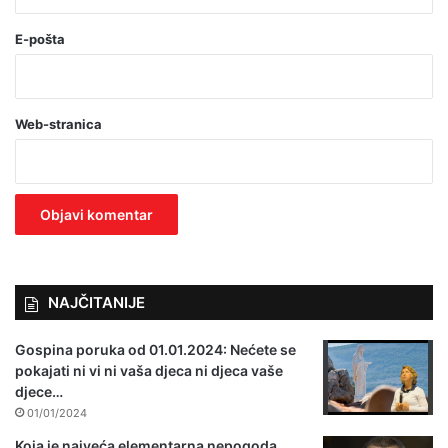
(
o
E-pošta
b
a
Web-stranica
v
e
z
n
o
)
NAJČITANIJE
Gospina poruka od 01.01.2024: Nećete se
pokajati ni vi ni vaša djeca ni djeca vaše
djece…
01/01/2024
Koja je najveća elementarna nepogoda