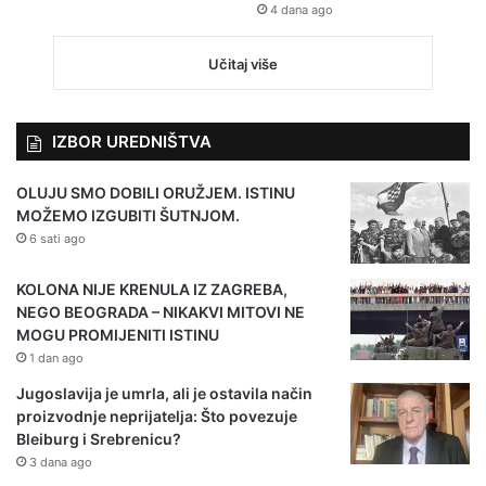
4 dana ago
Učitaj više
IZBOR UREDNIŠTVA
OLUJU SMO DOBILI ORUŽJEM. ISTINU
MOŽEMO IZGUBITI ŠUTNJOM.
6 sati ago
KOLONA NIJE KRENULA IZ ZAGREBA,
NEGO BEOGRADA – NIKAKVI MITOVI NE
MOGU PROMIJENITI ISTINU
1 dan ago
Jugoslavija je umrla, ali je ostavila način
proizvodnje neprijatelja: Što povezuje
Bleiburg i Srebrenicu?
3 dana ago