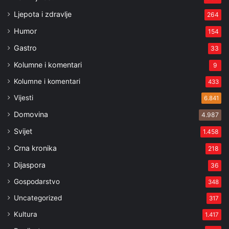
Ljepota i zdravlje
264
Humor
154
Gastro
33
Kolumne i komentari
9
Kolumne i komentari
433
Vijesti
6.841
Domovina
4.987
Svijet
1.458
Crna kronika
218
Dijaspora
36
Gospodarstvo
348
Uncategorized
317
Kultura
1.417