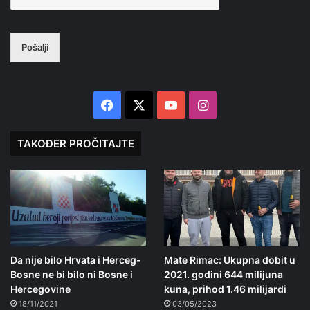
Pošalji
Facebook
X
YouTube
Instagram
TAKOĐER PROČITAJTE
Da nije bilo Hrvata i Herceg-
Mate Rimac: Ukupna dobit u
Bosne ne bi bilo ni Bosne i
2021. godini 644 milijuna
Hercegovine
kuna, prihod 1.46 milijardi
18/11/2021
03/05/2023