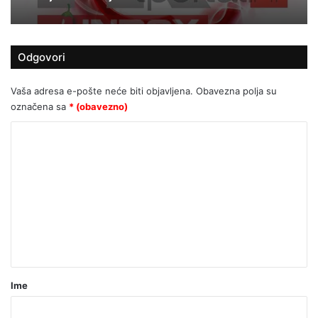
Odgovori
Vaša adresa e-pošte neće biti objavljena.
Obavezna polja su
označena sa
* (obavezno)
K
o
m
e
n
t
a
r
Ime
*