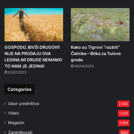
GOSPODO, BIVŠI DRUGOVI!
Kako su Tigrovi “razbili”
NIJE NA PRODAJU OVA
Četnike – Bitka za Tulove
LEDINA.MI DRUGE NEMAMO
grede
TO NAM JE JEDINA!
06/04/2023
01/07/2023
Categories
Izbor uredništva
2.562
Video
1.205
Magazin
1.859
Zanimljivosti
980