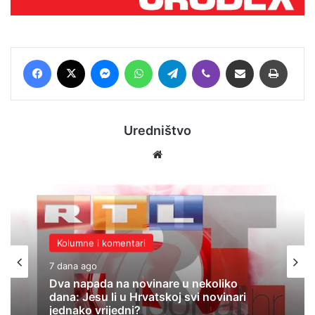
Facebook
X
Messenger
WhatsApp
Telegram
Viber
Podijeli putem E-maila
Printaj
Uredništvo
Website
Kolumne i komentari
7 dana ago
Dva napada na novinare u nekoliko
dana: Jesu li u Hrvatskoj svi novinari
jednako vrijedni?