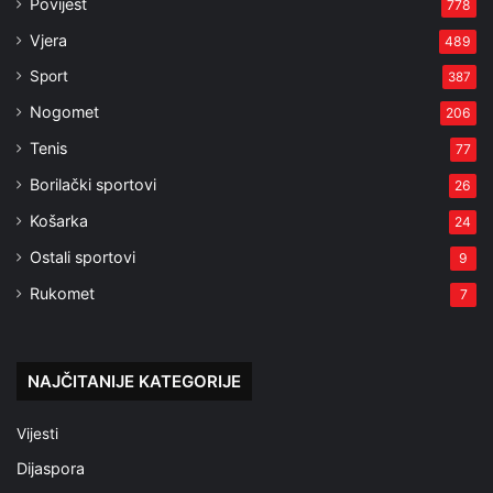
Povijest
778
Vjera
489
Sport
387
Nogomet
206
Tenis
77
Borilački sportovi
26
Košarka
24
Ostali sportovi
9
Rukomet
7
NAJČITANIJE KATEGORIJE
Vijesti
Dijaspora