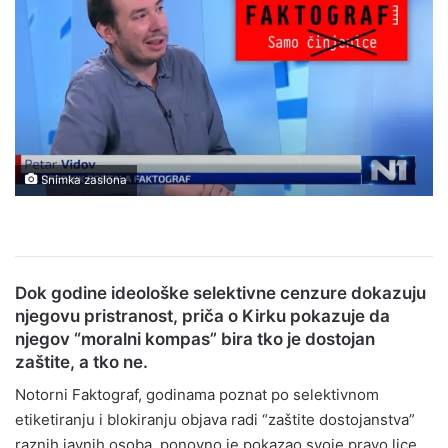
Snimka zaslona
Dok godine ideološke selektivne cenzure dokazuju
njegovu pristranost, priča o Kirku pokazuje da
njegov “moralni kompas” bira tko je dostojan
zaštite, a tko ne.
Notorni Faktograf, godinama poznat po selektivnom
etiketiranju i blokiranju objava radi “zaštite dostojanstva”
raznih javnih osoba, ponovno je pokazao svoje pravo lice.