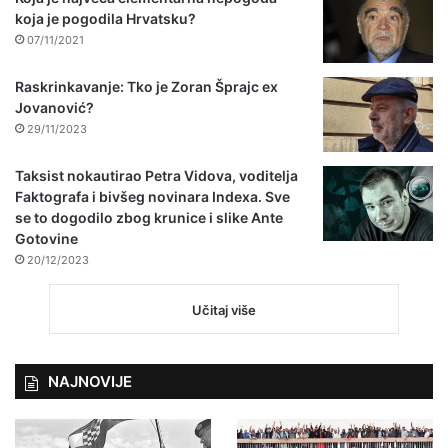
koja je pogodila Hrvatsku?
07/11/2021
Raskrinkavanje: Tko je Zoran Šprajc ex
Jovanović?
29/11/2023
Taksist nokautirao Petra Vidova, voditelja
Faktografa i bivšeg novinara Indexa. Sve
se to dogodilo zbog krunice i slike Ante
Gotovine
20/12/2023
Učitaj više
NAJNOVIJE