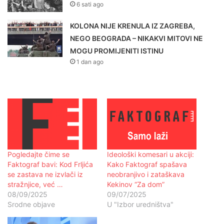
6 sati ago
KOLONA NIJE KRENULA IZ ZAGREBA,
NEGO BEOGRADA – NIKAKVI MITOVI NE
MOGU PROMIJENITI ISTINU
1 dan ago
Pogledajte čime se
Ideološki komesari u akciji:
Faktograf bavi: Kod Frljića
Kako Faktograf spašava
se zastava ne izvlači iz
neobranjivo i zataškava
stražnjice, već …
Kekinov “Za dom”
08/09/2025
09/07/2025
Srodne objave
U "Izbor uredništva"