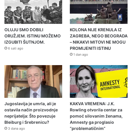
OLUJU SMO DOBILI
KOLONA NIJE KRENULA IZ
ORUŽJEM. ISTINU MOŽEMO
ZAGREBA, NEGO BEOGRADA
IZGUBITI ŠUTNJOM.
– NIKAKVI MITOVI NE MOGU
PROMIJENITI ISTINU
6 sati ago
1 dan ago
Jugoslavija je umrla, ali je
KAKVA VREMENA: J.K.
ostavila način proizvodnje
Rowling otvorila centar za
neprijatelja: Što povezuje
pomoć silovanim ženama,
Bleiburg i Srebrenicu?
Amnesty ga proglasio
“problematičnim”
3 dana ago