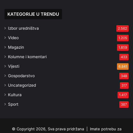
KATEGORIJE U TRENDU
Izbor uredništva
2.562
Video
1.205
Magazin
1.859
Kolumne i komentari
433
Vijesti
6.841
Gospodarstvo
348
Uncategorized
317
Kultura
1.417
Sport
387
© Copyright 2026, Sva prava pridržana |
Imate potrebu za