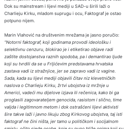
Dok su mainstream i lijevi mediji u SAD-u širili laži o
Charlieju Kirku, mladom suprugu i ocu, Faktograf je ostao
potpuno nijem.
Marin Vlahović na društvenim mrežama je jasno poručio:
“Notorni faktograf, koji godinama provodi ideološku i
selektivnu cenzuru, blokirao je i etiketirao objave radi
zaštite dostojanstva raznih spodoba, pa i demantirao ljude
koji su tvrdili da se u Frljićevim predstavama hrvatska
zastava vadi iz stražnjice, jer se zapravo vadi iz vagine.
Sada, kada su lijevi mediji objavili čitav niz klevetničkih
naslova o Charlieju Kirku, žrtvi ubojstva iz mržnje u
Americi, vadeći mu dijelove izjava ili rečenica, kako bi ga
proglasili zagovarateljem genocida, rasistom i slično, time
valjda i legitimnom metom i dok ostrašćeni lijevi aktivisti
šire takve laži i javno likuju zbog Kirkovog ubojstva, taj isti
faktograf ne čini ništa, jer tamo u političkom i socijalnom
smislu, očito sjede osobe, koje su puno bliže onima koji su