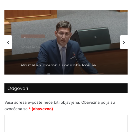
Domovina
25/06/2026
Brutalan govor Troskota koji je
istinom pokosio HDZ-ovce i ljevicu za
sva vremena
Odgovori
Vaša adresa e-pošte neće biti objavljena.
Obavezna polja su
označena sa
* (obavezno)
K
o