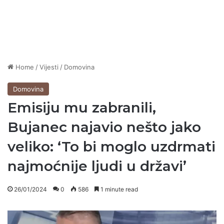
Home
/
Vijesti
/
Domovina
Domovina
Emisiju mu zabranili,
Bujanec najavio nešto jako
veliko: ‘To bi moglo uzdrmati
najmoćnije ljudi u državi’
26/01/2024
0
586
1 minute read