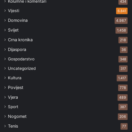
Kolumne i komentari
434
Vijesti
6.841
Domovina
4.987
Svijet
1.458
Crna kronika
218
Dijaspora
36
Gospodarstvo
348
Uncategorized
317
Kultura
1.417
Povijest
778
Vjera
489
Sport
387
Nogomet
206
Tenis
77