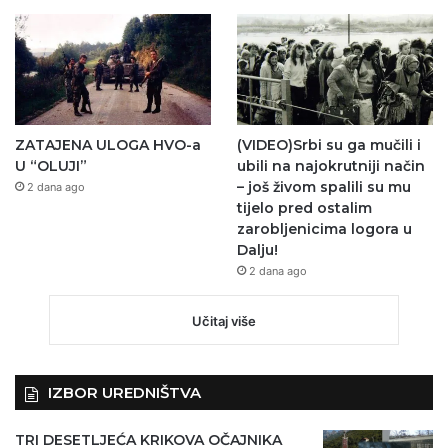
ZATAJENA ULOGA HVO-a
(VIDEO)Srbi su ga mučili i
U “OLUJI”
ubili na najokrutniji način
– još živom spalili su mu
2 dana ago
tijelo pred ostalim
zarobljenicima logora u
Dalju!
2 dana ago
Učitaj više
IZBOR UREDNIŠTVA
TRI DESETLJEĆA KRIKOVA OČAJNIKA