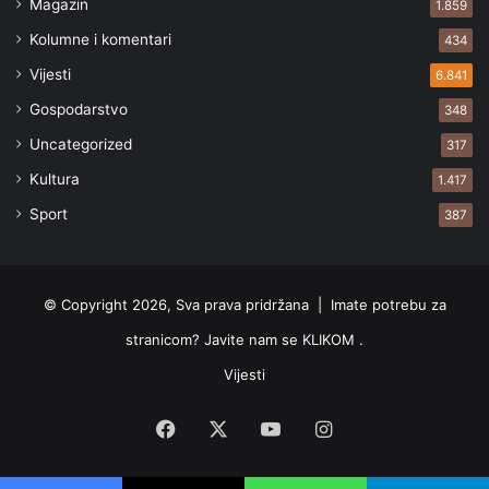
Magazin
1.859
Kolumne i komentari
434
Vijesti
6.841
Gospodarstvo
348
Uncategorized
317
Kultura
1.417
Sport
387
© Copyright 2026, Sva prava pridržana |
Imate potrebu za
stranicom? Javite nam se KLIKOM .
Vijesti
Facebook
X
YouTube
Instagram