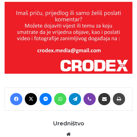
Facebook
X
Messenger
WhatsApp
Telegram
Viber
Podijeli putem E-maila
Printaj
Uredništvo
Website