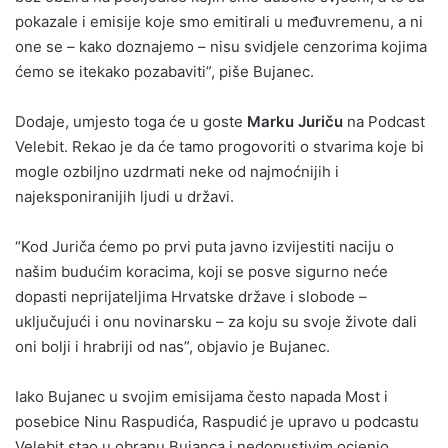
pokazale i emisije koje smo emitirali u međuvremenu, a ni
one se – kako doznajemo – nisu svidjele cenzorima kojima
ćemo se itekako pozabaviti”, piše Bujanec.
Dodaje, umjesto toga će u goste
Marku Juriču
na Podcast
Velebit. Rekao je da će tamo progovoriti o stvarima koje bi
mogle ozbiljno uzdrmati neke od najmoćnijih i
najeksponiranijih ljudi u državi.
“Kod Juriča ćemo po prvi puta javno izvijestiti naciju o
našim budućim koracima, koji se posve sigurno neće
dopasti neprijateljima Hrvatske države i slobode –
uključujući i onu novinarsku – za koju su svoje živote dali
oni bolji i hrabriji od nas”, objavio je Bujanec.
Iako Bujanec u svojim emisijama često napada Most i
posebice Ninu Raspudića, Raspudić je upravo u podcastu
Velebit stao u obranu Bujanca i nedopustivim ocjenio