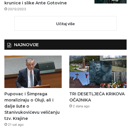
krunice i slike Ante Gotovine
20/12/2023
Učitaj više
NAJNOVIJE
Pupovac i Šimpraga
TRI DESETLJEĆA KRIKOVA
moraliziraju o Oluji, ali i
OČAJNIKA
dalje šute o
2 dana ago
Stanivukovićevu veličanju
tzv. Krajine
21 sat ago