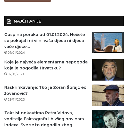
o
)
NAJČITANIJE
Gospina poruka od 01.01.2024: Nećete
se pokajati ni vi ni vaša djeca ni djeca
vaše djece…
01/01/2024
Koja je najveća elementarna nepogoda
koja je pogodila Hrvatsku?
07/11/2021
Raskrinkavanje: Tko je Zoran Šprajc ex
Jovanović?
29/11/2023
Taksist nokautirao Petra Vidova,
voditelja Faktografa i bivšeg novinara
Indexa. Sve se to dogodilo zbog