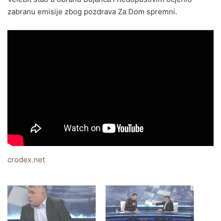
zabranu emisije zbog pozdrava Za Dom spremni.
crodex.net