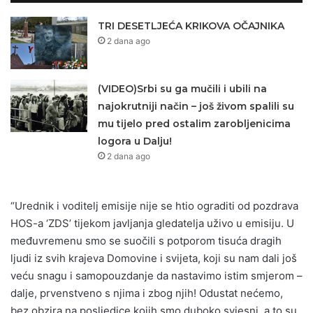
TRI DESETLJEĆA KRIKOVA OČAJNIKA
2 dana ago
(VIDEO)Srbi su ga mučili i ubili na
najokrutniji način – još živom spalili su
mu tijelo pred ostalim zarobljenicima
logora u Dalju!
2 dana ago
“Urednik i voditelj emisije nije se htio ograditi od pozdrava
HOS-a ‘ZDS’ tijekom javljanja gledatelja uživo u emisiju. U
međuvremenu smo se suočili s potporom tisuća dragih
ljudi iz svih krajeva Domovine i svijeta, koji su nam dali još
veću snagu i samopouzdanje da nastavimo istim smjerom –
dalje, prvenstveno s njima i zbog njih! Odustat nećemo,
bez obzira na posljedice kojih smo duboko svjesni, a to su