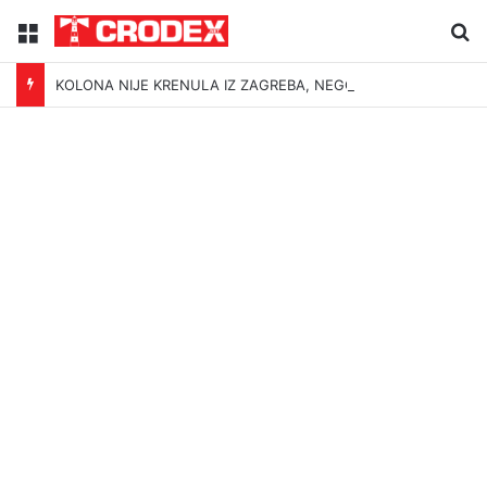
Menu
Tr
KOLONA NIJE KRENULA IZ ZAGREBA, NEGO BEOGRADA – NIKAKVI MITOVI NE MOGU PROMIJENITI ISTINU