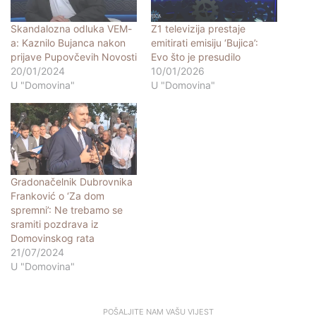
Skandalozna odluka VEM-
Z1 televizija prestaje
a: Kaznilo Bujanca nakon
emitirati emisiju ‘Bujica’:
prijave Pupovčevih Novosti
Evo što je presudilo
20/01/2024
10/01/2026
U "Domovina"
U "Domovina"
Gradonačelnik Dubrovnika
Franković o ‘Za dom
spremni’: Ne trebamo se
sramiti pozdrava iz
Domovinskog rata
21/07/2024
U "Domovina"
POŠALJITE NAM VAŠU VIJEST