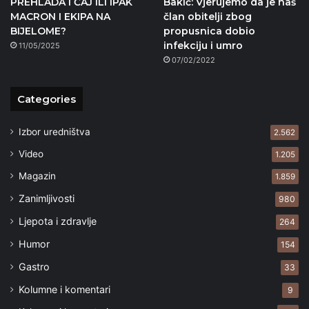
PREHLADA I ČAJ ILI IPAK
Bakić: Vjerujemo da je naš
MACRON I EKIPA NA
član obitelji zbog
BIJELOME?
propusnica dobio
infekciju i umro
11/05/2025
07/02/2022
Categories
Izbor uredništva
2.562
Video
1.205
Magazin
1.859
Zanimljivosti
980
Ljepota i zdravlje
264
Humor
154
Gastro
33
Kolumne i komentari
9