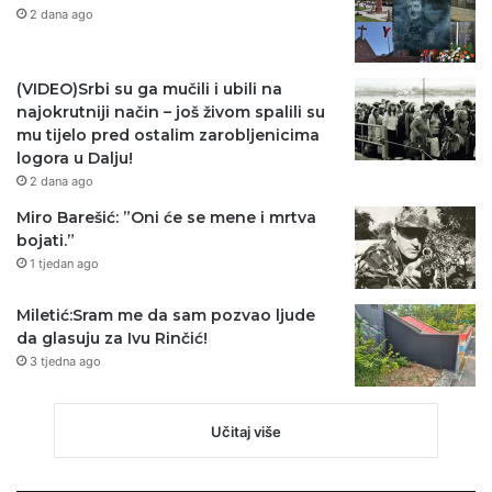
2 dana ago
(VIDEO)Srbi su ga mučili i ubili na
najokrutniji način – još živom spalili su
mu tijelo pred ostalim zarobljenicima
logora u Dalju!
2 dana ago
Miro Barešić: ”Oni će se mene i mrtva
bojati.”
1 tjedan ago
Miletić:Sram me da sam pozvao ljude
da glasuju za Ivu Rinčić!
3 tjedna ago
Učitaj više