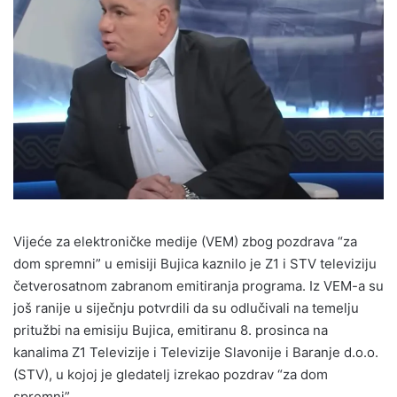
Vijeće za elektroničke medije (VEM) zbog pozdrava “za
dom spremni” u emisiji Bujica kaznilo je Z1 i STV televiziju
četverosatnom zabranom emitiranja programa. Iz VEM-a su
još ranije u siječnju potvrdili da su odlučivali na temelju
pritužbi na emisiju Bujica, emitiranu 8. prosinca na
kanalima Z1 Televizije i Televizije Slavonije i Baranje d.o.o.
(STV), u kojoj je gledatelj izrekao pozdrav “za dom
spremni”.