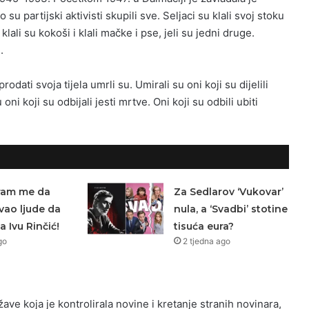
su partijski aktivisti skupili sve. Seljaci su klali svoj stoku
, klali su kokoši i klali mačke i pse, jeli su jedni druge.
.
 prodati svoja tijela umrli su. Umirali su oni koji su dijelili
ni koji su odbijali jesti mrtve. Oni koji su odbili ubiti
Sram me da
Za Sedlarov ‘Vukovar’
ao ljude da
nula, a ‘Svadbi’ stotine
a Ivu Rinčić!
tisuća eura?
go
2 tjedna ago
ave koja je kontrolirala novine i kretanje stranih novinara,