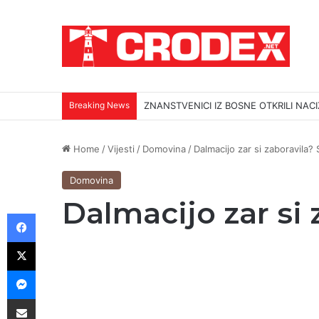
Breaking News
ZNANSTVENICI IZ BOSNE OTKRILI NACI
Home
/
Vijesti
/
Domovina
/
Dalmacijo zar si zaboravila? 
Domovina
Dalmacijo zar si 
Facebook
X
Messenger
Podijeli putem E-maila