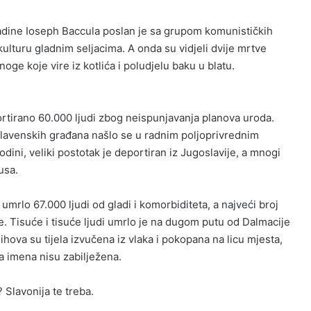
adine Ioseph Baccula poslan je sa grupom komunističkih
kulturu gladnim seljacima. A onda su vidjeli dvije mrtve
oge koje vire iz kotlića i poludjelu baku u blatu.
rtirano 60.000 ljudi zbog neispunjavanja planova uroda.
lavenskih građana našlo se u radnim poljoprivrednim
odini, veliki postotak je deportiran iz Jugoslavije, a mnogi
fusa.
umrlo 67.000 ljudi od gladi i komorbiditeta, a najveći broj
je. Tisuće i tisuće ljudi umrlo je na dugom putu od Dalmacije
ihova su tijela izvučena iz vlaka i pokopana na licu mjesta,
 a imena nisu zabilježena.
 Slavonija te treba.