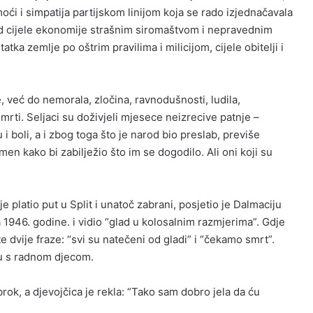
ći i simpatija partijskom linijom koja se rado izjednačavala
d cijele ekonomije strašnim siromaštvom i nepravednim
tka zemlje po oštrim pravilima i milicijom, cijele obitelji i
 već do nemorala, zločina, ravnodušnosti, ludila,
 smrti. Seljaci su doživjeli mjesece neizrecive patnje –
i boli, a i zbog toga što je narod bio preslab, previše
en kako bi zabilježio što im se dogodilo. Ali oni koji su
 platio put u Split i unatoč zabrani, posjetio je Dalmaciju
a 1946. godine. i vidio “glad u kolosalnim razmjerima”. Gdje
te dvije fraze: “svi su natečeni od gladi” i “čekamo smrt”.
u s radnom djecom.
rok, a djevojčica je rekla: “Tako sam dobro jela da ću