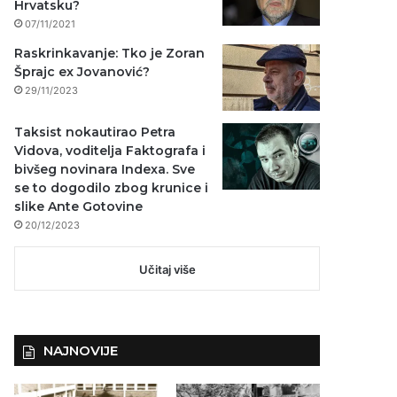
Hrvatsku?
07/11/2021
Raskrinkavanje: Tko je Zoran
Šprajc ex Jovanović?
29/11/2023
Taksist nokautirao Petra
Vidova, voditelja Faktografa i
bivšeg novinara Indexa. Sve
se to dogodilo zbog krunice i
slike Ante Gotovine
20/12/2023
Učitaj više
NAJNOVIJE