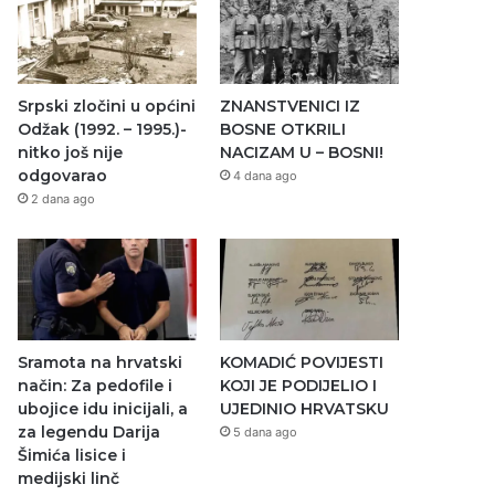
Srpski zločini u općini
ZNANSTVENICI IZ
Odžak (1992. – 1995.)-
BOSNE OTKRILI
nitko još nije
NACIZAM U – BOSNI!
odgovarao
4 dana ago
2 dana ago
Sramota na hrvatski
KOMADIĆ POVIJESTI
način: Za pedofile i
KOJI JE PODIJELIO I
ubojice idu inicijali, a
UJEDINIO HRVATSKU
za legendu Darija
5 dana ago
Šimića lisice i
medijski linč