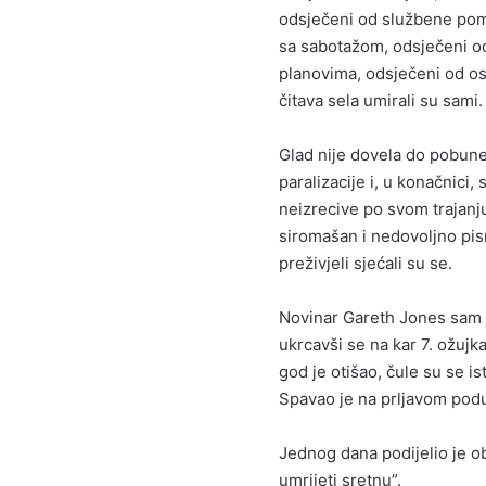
odsječeni od službene pomo
sa sabotažom, odsječeni o
planovima, odsječeni od osta
čitava sela umirali su sami.
Glad nije dovela do pobune,
paralizacije i, u konačnici,
neizrecive po svom trajanju 
siromašan i nedovoljno pism
preživjeli sjećali su se.
Novinar Gareth Jones sam je
ukrcavši se na kar 7. ožujk
god je otišao, čule su se is
Spavao je na prljavom pod
Jednog dana podijelio je ob
umrijeti sretnu”.