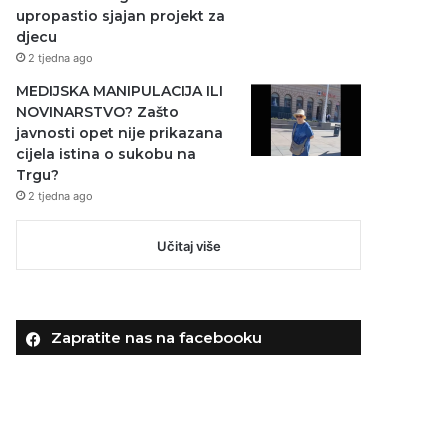
upropastio sjajan projekt za
djecu
2 tjedna ago
MEDIJSKA MANIPULACIJA ILI
NOVINARSTVO? Zašto
javnosti opet nije prikazana
cijela istina o sukobu na
Trgu?
2 tjedna ago
Učitaj više
Zapratite nas na facebooku