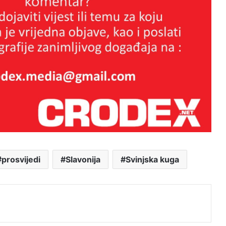
Tko štiti nasilne migrante? Slučaj
Egipćanina otvara ozbiljna pitanja o
radu institucija
Grmoja nakon vala prijetnji od
bošnjačkih nacionalista: Ne mrzim
vas, ali ovakva politika vodi raspadu
BiH
Macelj – ogledalo srama hrvatskih
vlasti.
prosvijedi
Slavonija
Svinjska kuga
Skok 2 – operacija koja je spasila
j
Bihać – 1995.