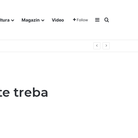
Sidebar
Traži
ltura
Magazin
Video
Follow
te treba