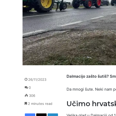
Dalmacijo zašto šutiš? Smij
26/11/2023
0
Da mnogi šute. Neki nam p
306
Učimo hrvatsk
2 minutes read
Facebook
X
LinkedIn
Velika glad u Dalmaciji od 