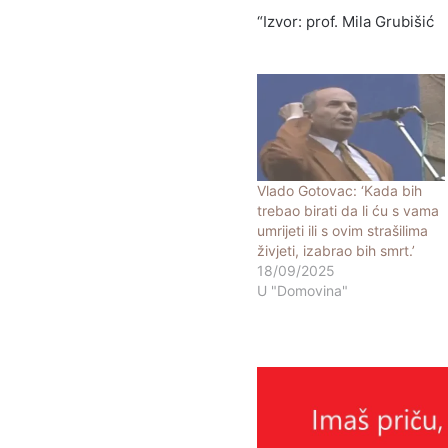
“Izvor: prof. Mila Grubišić
Vlado Gotovac: ‘Kada bih
trebao birati da li ću s vama
umrijeti ili s ovim strašilima
živjeti, izabrao bih smrt.’
18/09/2025
U "Domovina"