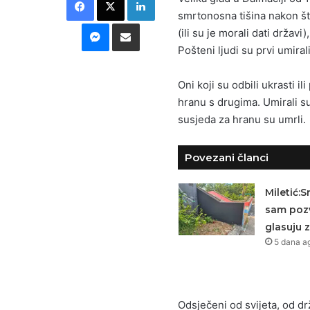
smrtonosna tišina nakon što 
Messenger
Podijeli putem E-maila
(ili su je morali dati državi)
Pošteni ljudi su prvi umirali
Oni koji su odbili ukrasti ili
hranu s drugima. Umirali su o
susjeda za hranu su umrli.
Povezani članci
Miletić:
sam pozv
glasuju z
5 dana a
Odsječeni od svijeta, od drž