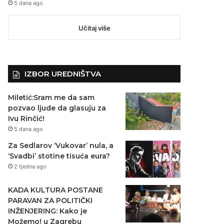
5 dana ago
Učitaj više
IZBOR UREDNIŠTVA
Miletić:Sram me da sam
pozvao ljude da glasuju za
Ivu Rinčić!
5 dana ago
Za Sedlarov ‘Vukovar’ nula, a
‘Svadbi’ stotine tisuća eura?
2 tjedna ago
KADA KULTURA POSTANE
PARAVAN ZA POLITIČKI
INŽENJERING: Kako je
Možemo! u Zagrebu