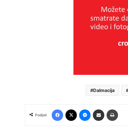
Dalmacija
Facebook
X
Messenger
Podijeli putem E-maila
Printa
Podijeli