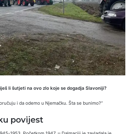
eš li šutjeti na ovo zlo koje se dogadja Slavoniji?
oručuju i da odemo u Njemačku. Šta se bunimo?“
u povijest
1945-1953. Početkom 1947. u Dalmaciji je zavladala je