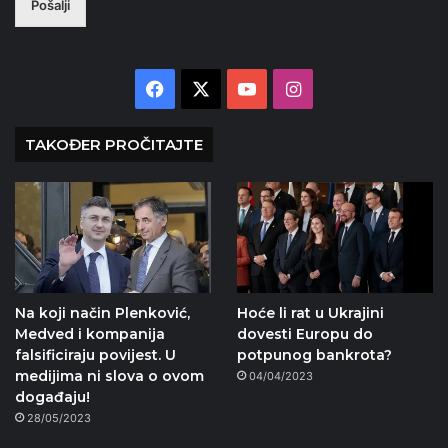
Pošalji
N
A
Facebook
X
YouTube
Instagram
TAKOĐER PROČITAJTE
Na koji način Plenković,
Hoće li rat u Ukrajini
Medved i kompanija
dovesti Europu do
falsificiraju povijest. U
potpunog bankrota?
medijima ni slova o ovom
04/04/2023
događaju!
28/05/2023