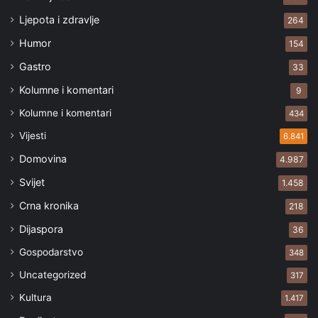
Ljepota i zdravlje
264
Humor
154
Gastro
33
Kolumne i komentari
9
Kolumne i komentari
434
Vijesti
6.841
Domovina
4.987
Svijet
1.458
Crna kronika
218
Dijaspora
36
Gospodarstvo
348
Uncategorized
317
Kultura
1.417