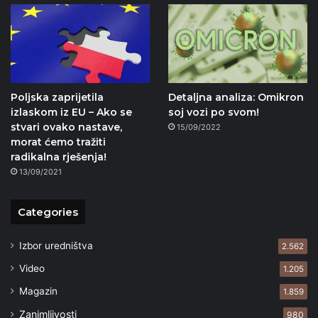
Poljska zaprijetila
Detaljna analiza: Omikron
izlaskom iz EU – Ako se
soj vozi po svom!
stvari ovako nastave,
15/09/2022
morat ćemo tražiti
radikalna rješenja!
13/09/2021
Categories
Izbor uredništva
2.562
Video
1.205
Magazin
1.859
Zanimljivosti
980