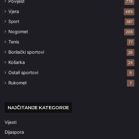
Povijest
778
Vjera
489
Sport
387
Nogomet
206
Tenis
77
Borilački sportovi
26
Košarka
24
Ostali sportovi
9
Rukomet
7
NAJČITANIJE KATEGORIJE
Vijesti
Dijaspora