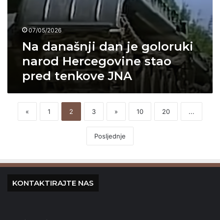
n
I
E
j
T
V
e
I
I
07/05/2026
g
K
Ć
o
Na današnji dan je goloruki
E
U
l
narod Hercegovine stao
o
pred tenkove JNA
r
u
k
i
«
1
2
3
»
10
20
...
n
a
r
Posljednje
o
d
H
e
KONTAKTIRAJTE NAS
r
c
e
g