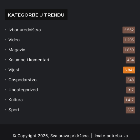
KATEGORIJE U TRENDU
Izbor uredništva
2.562
Video
1.205
Magazin
1.859
Kolumne i komentari
434
Vijesti
6.841
Gospodarstvo
348
Uncategorized
317
Kultura
1.417
Sport
387
© Copyright 2026, Sva prava pridržana |
Imate potrebu za