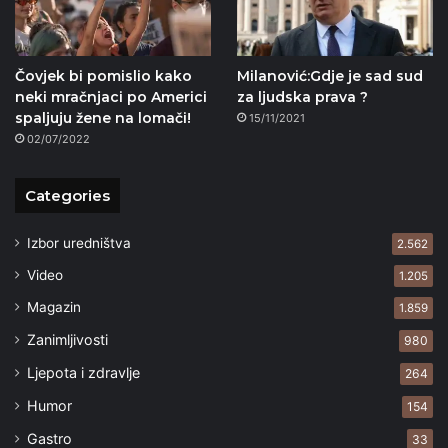
Čovjek bi pomislio kako
Milanović:Gdje je sad sud
neki mračnjaci po Americi
za ljudska prava ?
spaljuju žene na lomači!
15/11/2021
02/07/2022
Categories
Izbor uredništva
2.562
Video
1.205
Magazin
1.859
Zanimljivosti
980
Ljepota i zdravlje
264
Humor
154
Gastro
33