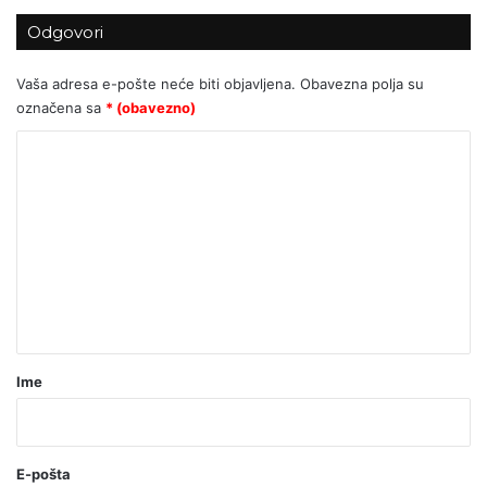
Odgovori
Vaša adresa e-pošte neće biti objavljena.
Obavezna polja su
označena sa
* (obavezno)
K
o
m
e
n
t
a
r
Ime
*
(
o
E-pošta