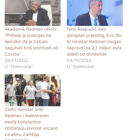
Akademik Radman otkrio:
Nino Raspudić dao
“Pritisak je postojao na
genijalan prijedlog: Evo što
liječnike da je trebalo
bi ministar Radman mogao
napuhati broj smrtnosti od
napraviti sa 2,1 milijun eura
Covida”
dobiti od dividende
29/01/2022
04/10/2023
U "Domovina"
U "Domovina"
Zašto ministar Grlić
Radman i mainstream
mediji konstantno
obmanjuju javnost vezano
za aferu Zambija