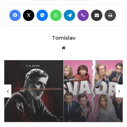
Facebook
X
Messenger
WhatsApp
Telegram
Viber
Podijeli putem E-maila
Printaj
Tomislav
Website
Kolumne i komentari
06/07/2026
Za Sedlarov ‘Vukovar’ nula, a ‘Svadbi’
stotine tisuća eura?