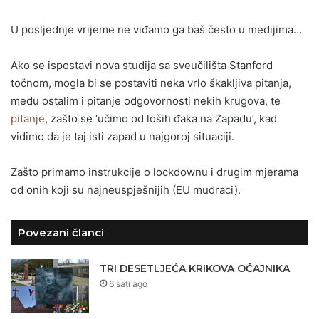
U posljednje vrijeme ne viđamo ga baš često u medijima…
Ako se ispostavi nova studija sa sveučilišta Stanford
točnom, mogla bi se postaviti neka vrlo škakljiva pitanja,
među ostalim i pitanje odgovornosti nekih krugova, te
pitanje
, zašto se ‘učimo od loših đaka na Zapadu’, kad
vidimo da je taj isti zapad u najgoroj situaciji.
Zašto primamo instrukcije o lockdownu i drugim mjerama
od onih koji su najneuspješnijih (EU mudraci).
Povezani članci
TRI DESETLJEĆA KRIKOVA OČAJNIKA
6 sati ago