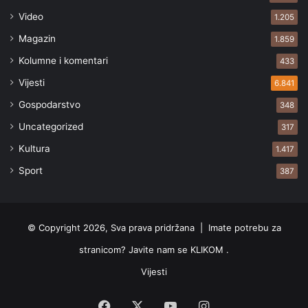
Video
1.205
Magazin
1.859
Kolumne i komentari
433
Vijesti
6.841
Gospodarstvo
348
Uncategorized
317
Kultura
1.417
Sport
387
© Copyright 2026, Sva prava pridržana |
Imate potrebu za
stranicom? Javite nam se KLIKOM .
Vijesti
Facebook
X
YouTube
Instagram