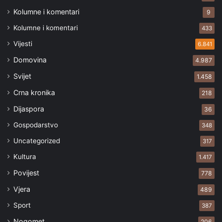
Kolumne i komentari
9
Kolumne i komentari
433
Vijesti
6.841
Domovina
4.987
Svijet
1.458
Crna kronika
218
Dijaspora
36
Gospodarstvo
348
Uncategorized
317
Kultura
1.417
Povijest
778
Vjera
489
Sport
387
Nogomet
206