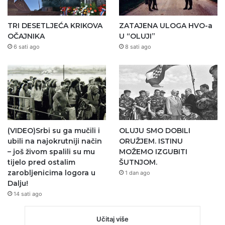
TRI DESETLJEĆA KRIKOVA
ZATAJENA ULOGA HVO-a
OČAJNIKA
U “OLUJI”
6 sati ago
8 sati ago
(VIDEO)Srbi su ga mučili i
OLUJU SMO DOBILI
ubili na najokrutniji način
ORUŽJEM. ISTINU
– još živom spalili su mu
MOŽEMO IZGUBITI
tijelo pred ostalim
ŠUTNJOM.
zarobljenicima logora u
1 dan ago
Dalju!
14 sati ago
Učitaj više