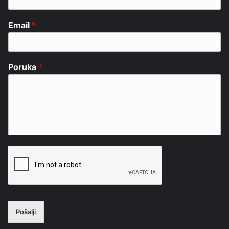
Email
*
Poruka
*
Pošalji