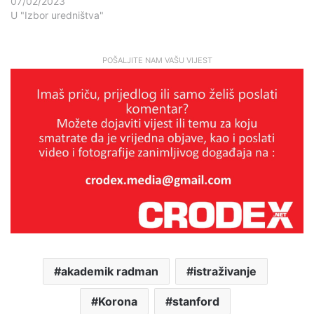
07/02/2023
U "Izbor uredništva"
POŠALJITE NAM VAŠU VIJEST
akademik radman
istraživanje
Korona
stanford