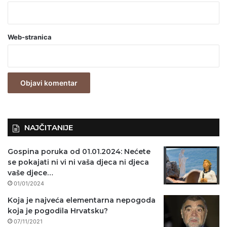
b
a
Web-stranica
v
e
z
n
o
)
NAJČITANIJE
Gospina poruka od 01.01.2024: Nećete
se pokajati ni vi ni vaša djeca ni djeca
vaše djece…
01/01/2024
Koja je najveća elementarna nepogoda
koja je pogodila Hrvatsku?
07/11/2021