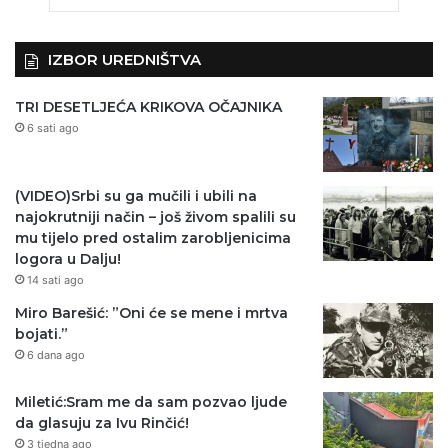
IZBOR UREDNIŠTVA
TRI DESETLJEĆA KRIKOVA OČAJNIKA
6 sati ago
(VIDEO)Srbi su ga mučili i ubili na
najokrutniji način – još živom spalili su
mu tijelo pred ostalim zarobljenicima
logora u Dalju!
14 sati ago
Miro Barešić: ”Oni će se mene i mrtva
bojati.”
6 dana ago
Miletić:Sram me da sam pozvao ljude
da glasuju za Ivu Rinčić!
3 tjedna ago