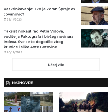
Raskrinkavanje: Tko je Zoran Šprajc ex
Jovanović?
29/11/2023
Taksist nokautirao Petra Vidova,
voditelja Faktografa i bivšeg novinara
Indexa. Sve se to dogodilo zbog
krunice i slike Ante Gotovine
20/12/2023
Učitaj više
NAJNOVIJE