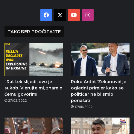
Facebook
X
YouTube
Instagram
TAKOĐER PROČITAJTE
“Rat tek slijedi, ovo je
Roko Antić: ‘Zekanović je
sukob. Vjerujte mi, znam o
ogledni primjer kako se
čemu govorim!
političar ne bi smio
ponašati’
27/02/2022
17/09/2022