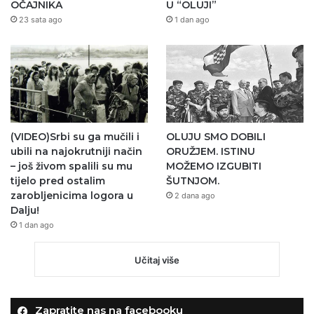
OČAJNIKA
U “OLUJI”
23 sata ago
1 dan ago
(VIDEO)Srbi su ga mučili i
OLUJU SMO DOBILI
ubili na najokrutniji način
ORUŽJEM. ISTINU
– još živom spalili su mu
MOŽEMO IZGUBITI
tijelo pred ostalim
ŠUTNJOM.
zarobljenicima logora u
2 dana ago
Dalju!
1 dan ago
Učitaj više
Zapratite nas na facebooku