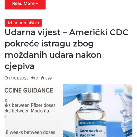
Read More »
Izbor uredništva
Udarna vijest – Američki CDC
pokreće istragu zbog
moždanih udara nakon
cjepiva
14/01/2023
0
899