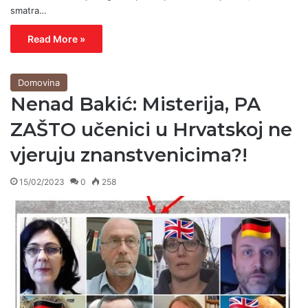
smatra…
Read More »
Domovina
Nenad Bakić: Misterija, PA
ZAŠTO učenici u Hrvatskoj ne
vjeruju znanstvenicima?!
15/02/2023
0
258