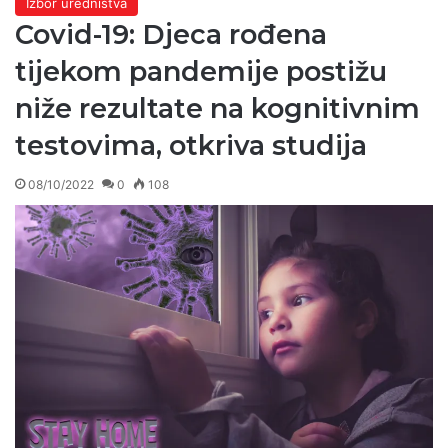
Izbor uredništva
Covid-19: Djeca rođena
tijekom pandemije postižu
niže rezultate na kognitivnim
testovima, otkriva studija
08/10/2022
0
108