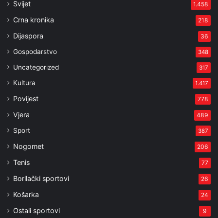
Svijet
1.458
Crna kronika
218
Dijaspora
36
Gospodarstvo
348
Uncategorized
317
Kultura
1.417
Povijest
778
Vjera
489
Sport
387
Nogomet
206
Tenis
77
Borilački sportovi
26
Košarka
24
Ostali sportovi
9