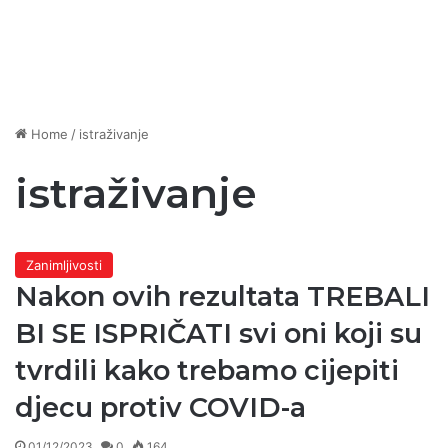
Home
/
istraživanje
istraživanje
Zanimljivosti
Nakon ovih rezultata TREBALI
BI SE ISPRIČATI svi oni koji su
tvrdili kako trebamo cijepiti
djecu protiv COVID-a
01/12/2023
0
164