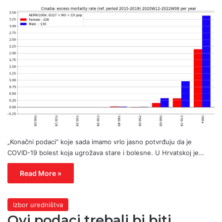
„Konačni podaci“ koje sada imamo vrlo jasno potvrđuju da je
COVID-19 bolest koja ugrožava stare i bolesne. U Hrvatskoj je…
Read More »
Izbor uredništva
Ovi podaci trebali bi biti