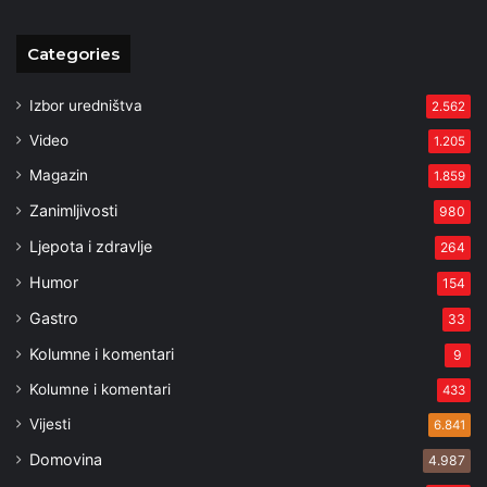
Categories
Izbor uredništva
2.562
Video
1.205
Magazin
1.859
Zanimljivosti
980
Ljepota i zdravlje
264
Humor
154
Gastro
33
Kolumne i komentari
9
Kolumne i komentari
433
Vijesti
6.841
Domovina
4.987