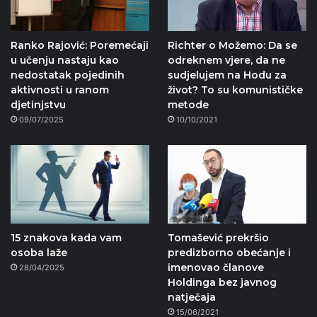
Ranko Rajović: Poremećaji
Richter o Možemo: Da se
u učenju nastaju kao
odreknem vjere, da ne
nedostatak pojedinih
sudjelujem na Hodu za
aktivnosti u ranom
život? To su komunističke
djetinjstvu
metode
09/07/2025
10/10/2021
15 znakova kada vam
Tomašević prekršio
osoba laže
predizborno obećanje i
imenovao članove
28/04/2025
Holdinga bez javnog
natječaja
15/06/2021