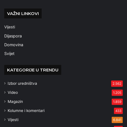
VAŽNI LINKOVI
Vijesti
Dijaspora
Domovina
Svijet
KATEGORIJE U TRENDU
Izbor uredništva
2.562
Video
1.205
Magazin
1.859
Kolumne i komentari
433
Vijesti
6.841