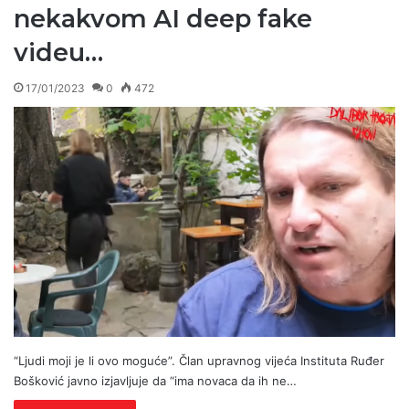
nekakvom AI deep fake
videu…
17/01/2023
0
472
“Ljudi moji je li ovo moguće”. Član upravnog vijeća Instituta Ruđer
Bošković javno izjavljuje da “ima novaca da ih ne…