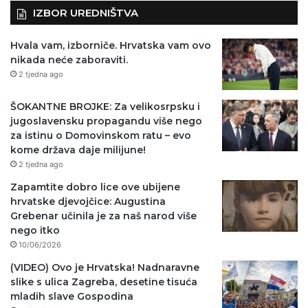
IZBOR UREDNIŠTVA
Hvala vam, izborniče. Hrvatska vam ovo
nikada neće zaboraviti.
2 tjedna ago
ŠOKANTNE BROJKE: Za velikosrpsku i
jugoslavensku propagandu više nego
za istinu o Domovinskom ratu – evo
kome država daje milijune!
2 tjedna ago
Zapamtite dobro lice ove ubijene
hrvatske djevojčice: Augustina
Grebenar učinila je za naš narod više
nego itko
10/06/2026
(VIDEO) Ovo je Hrvatska! Nadnaravne
slike s ulica Zagreba, desetine tisuća
mladih slave Gospodina