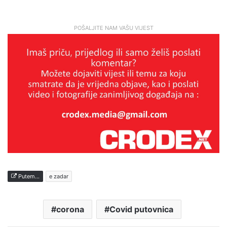
POŠALJITE NAM VAŠU VIJEST
Putem...
e zadar
corona
Covid putovnica