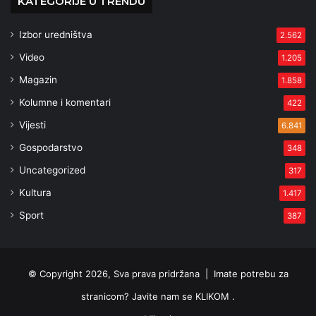
KATEGORIJE U TRENDU
Izbor uredništva
2.562
Video
1.205
Magazin
1.858
Kolumne i komentari
422
Vijesti
6.841
Gospodarstvo
348
Uncategorized
317
Kultura
1.417
Sport
387
© Copyright 2026, Sva prava pridržana |
Imate potrebu za
stranicom? Javite nam se KLIKOM .