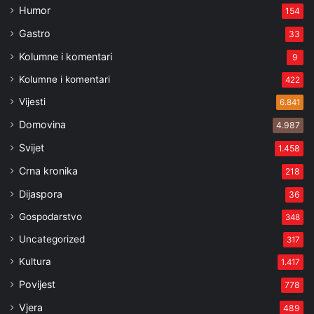
Humor
154
Gastro
33
Kolumne i komentari
9
Kolumne i komentari
422
Vijesti
6.841
Domovina
4.987
Svijet
1.458
Crna kronika
218
Dijaspora
36
Gospodarstvo
348
Uncategorized
317
Kultura
1.417
Povijest
778
Vjera
489