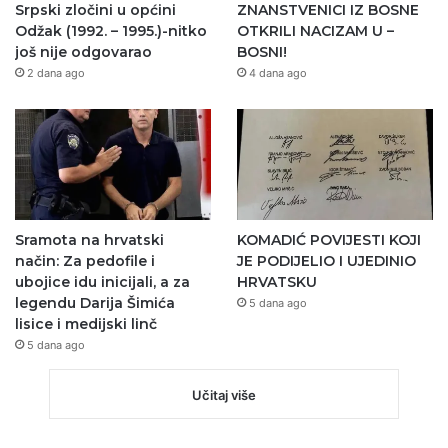
Srpski zločini u općini
ZNANSTVENICI IZ BOSNE
Odžak (1992. – 1995.)-nitko
OTKRILI NACIZAM U –
još nije odgovarao
BOSNI!
2 dana ago
4 dana ago
Sramota na hrvatski
KOMADIĆ POVIJESTI KOJI
način: Za pedofile i
JE PODIJELIO I UJEDINIO
ubojice idu inicijali, a za
HRVATSKU
legendu Darija Šimića
5 dana ago
lisice i medijski linč
5 dana ago
Učitaj više