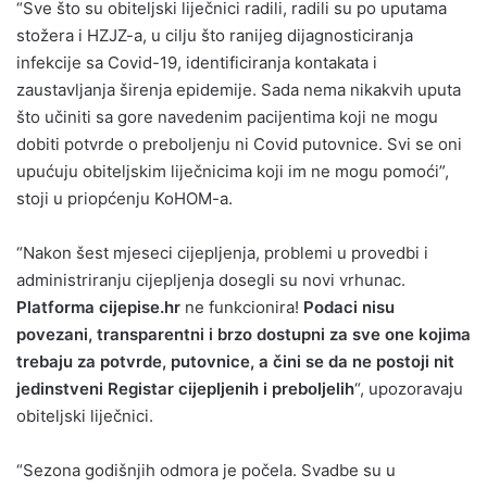
“Sve što su obiteljski liječnici radili, radili su po uputama
stožera i HZJZ-a, u cilju što ranijeg dijagnosticiranja
infekcije sa Covid-19, identificiranja kontakata i
zaustavljanja širenja epidemije. Sada nema nikakvih uputa
što učiniti sa gore navedenim pacijentima koji ne mogu
dobiti potvrde o preboljenju ni Covid putovnice. Svi se oni
upućuju obiteljskim liječnicima koji im ne mogu pomoći”,
stoji u priopćenju KoHOM-a.
“Nakon šest mjeseci cijepljenja, problemi u provedbi i
administriranju cijepljenja dosegli su novi vrhunac.
Platforma cijepise.hr
ne funkcionira!
Podaci nisu
povezani, transparentni i brzo dostupni za sve one kojima
trebaju za potvrde, putovnice, a čini se da ne postoji nit
jedinstveni Registar cijepljenih i preboljelih
“, upozoravaju
obiteljski liječnici.
“Sezona godišnjih odmora je počela. Svadbe su u