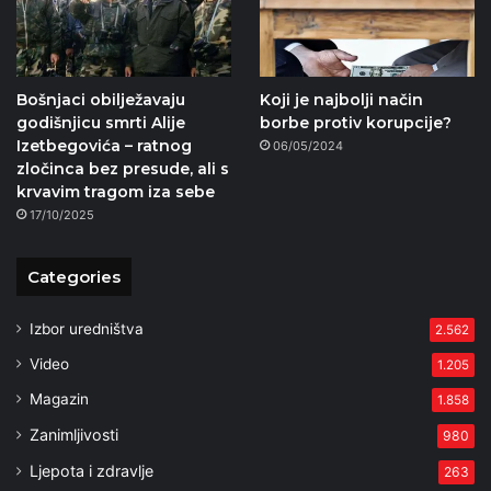
Bošnjaci obilježavaju
Koji je najbolji način
godišnjicu smrti Alije
borbe protiv korupcije?
Izetbegovića – ratnog
06/05/2024
zločinca bez presude, ali s
krvavim tragom iza sebe
17/10/2025
Categories
Izbor uredništva
2.562
Video
1.205
Magazin
1.858
Zanimljivosti
980
Ljepota i zdravlje
263