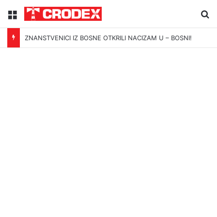
Menu
Tr
ZNANSTVENICI IZ BOSNE OTKRILI NACIZAM U – BOSNI!