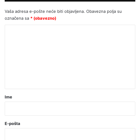
(VIDEO) Ovo je Hrvatska! Nadnaravne
slike s ulica Zagreba, desetine tisuća
Vaša adresa e-pošte neće biti objavljena.
Obavezna polja su
mladih slave Gospodina
označena sa
* (obavezno)
K
o
m
e
n
t
a
r
Ime
*
(
o
E-pošta
b