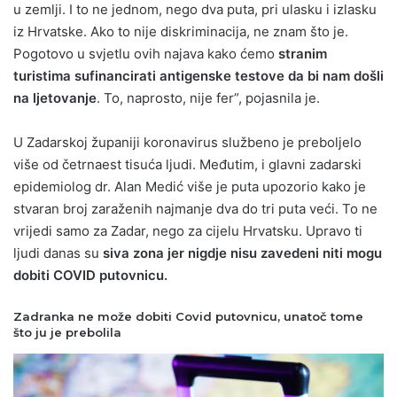
u zemlji. I to ne jednom, nego dva puta, pri ulasku i izlasku
iz Hrvatske. Ako to nije diskriminacija, ne znam što je.
Pogotovo u svjetlu ovih najava kako ćemo
stranim
turistima sufinancirati antigenske testove da bi nam došli
na ljetovanje
. To, naprosto, nije fer”, pojasnila je.
U Zadarskoj županiji koronavirus službeno je preboljelo
više od četrnaest tisuća ljudi. Međutim, i glavni zadarski
epidemiolog dr. Alan Medić više je puta upozorio kako je
stvaran broj zaraženih najmanje dva do tri puta veći. To ne
vrijedi samo za Zadar, nego za cijelu Hrvatsku. Upravo ti
ljudi danas su
siva zona jer nigdje nisu zavedeni niti mogu
dobiti COVID putovnicu.
Zadranka ne može dobiti Covid putovnicu, unatoč tome
što ju je prebolila