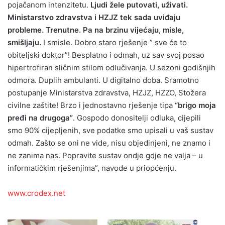
pojačanom intenzitetu.
Ljudi žele putovati, uživati.
Ministarstvo zdravstva i HZJZ tek sada uviđaju
probleme. Trenutne. Pa na brzinu vijećaju, misle,
smišljaju.
I smisle. Dobro staro rješenje ” sve će to
obiteljski doktor”! Besplatno i odmah, uz sav svoj posao
hipertrofiran sličnim stilom odlučivanja. U sezoni godišnjih
odmora. Duplih ambulanti. U digitalno doba. Sramotno
postupanje Ministarstva zdravstva, HZJZ, HZZO, Stožera
civilne zaštite! Brzo i jednostavno rješenje tipa
“brigo moja
pređi na drugoga”
. Gospodo donositelji odluka, cijepili
smo 90% cijepljenih, sve podatke smo upisali u vaš sustav
odmah. Zašto se oni ne vide, nisu objedinjeni, ne znamo i
ne zanima nas. Popravite sustav ondje gdje ne valja – u
informatičkim rješenjima”, navode u priopćenju.
www.crodex.net