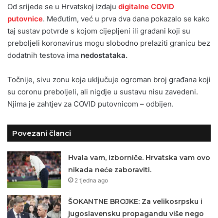
Od srijede se u Hrvatskoj izdaju
digitalne COVID
putovnice
. Međutim, već u prva dva dana pokazalo se kako
taj sustav potvrde s kojom cijepljeni ili građani koji su
preboljeli koronavirus mogu slobodno prelaziti granicu bez
dodatnih testova ima
nedostataka.
Točnije, sivu zonu koja uključuje ogroman broj građana koji
su coronu preboljeli, ali nigdje u sustavu nisu zavedeni.
Njima je zahtjev za COVID putovnicom – odbijen.
Povezani članci
Hvala vam, izborniče. Hrvatska vam ovo
nikada neće zaboraviti.
2 tjedna ago
ŠOKANTNE BROJKE: Za velikosrpsku i
jugoslavensku propagandu više nego