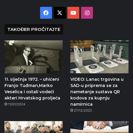
Facebook
X
YouTube
Instagram
TAKOĐER PROČITAJTE
11. siječnja 1972. – uhićeni
VIDEO: Lanac trgovina u
Franjo Tuđman,Marko
SAD-u priprema se za
Veselica i ostali vodeći
nametanje sustava QR
akteri Hrvatskog proljeća
kodova za kupnju
namirnica
11/01/2024
27/12/2022