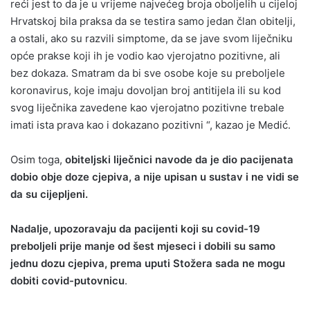
reći jest to da je u vrijeme najvećeg broja oboljelih u cijeloj
Hrvatskoj bila praksa da se testira samo jedan član obitelji,
a ostali, ako su razvili simptome, da se jave svom liječniku
opće prakse koji ih je vodio kao vjerojatno pozitivne, ali
bez dokaza. Smatram da bi sve osobe koje su preboljele
koronavirus, koje imaju dovoljan broj antitijela ili su kod
svog liječnika zavedene kao vjerojatno pozitivne trebale
imati ista prava kao i dokazano pozitivni “, kazao je Medić.
Osim toga,
obiteljski liječnici navode da je dio pacijenata
dobio obje doze cjepiva, a nije upisan u sustav i ne vidi se
da su cijepljeni.
Nadalje, upozoravaju da pacijenti koji su covid-19
preboljeli prije manje od šest mjeseci i dobili su samo
jednu dozu cjepiva, prema uputi Stožera sada ne mogu
dobiti covid-putovnicu
.