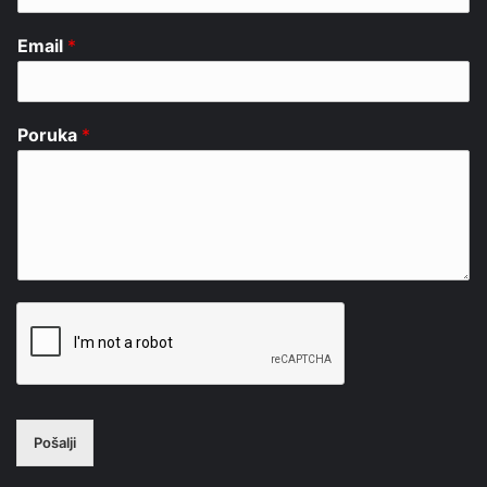
Email
*
Poruka
*
Pošalji