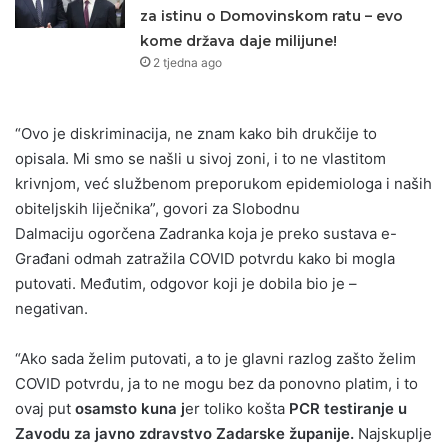
za istinu o Domovinskom ratu – evo
kome država daje milijune!
2 tjedna ago
“Ovo je diskriminacija, ne znam kako bih drukčije to
opisala. Mi smo se našli u sivoj zoni, i to ne vlastitom
krivnjom, već službenom preporukom epidemiologa i naših
obiteljskih liječnika”, govori za Slobodnu
Dalmaciju ogorčena Zadranka koja je preko sustava e-
Građani odmah zatražila COVID potvrdu kako bi mogla
putovati. Međutim, odgovor koji je dobila bio je –
negativan.
“Ako sada želim putovati, a to je glavni razlog zašto želim
COVID potvrdu, ja to ne mogu bez da ponovno platim, i to
ovaj put
osamsto kuna j
er toliko košta
PCR testiranje u
Zavodu za javno zdravstvo Zadarske županije.
Najskuplje