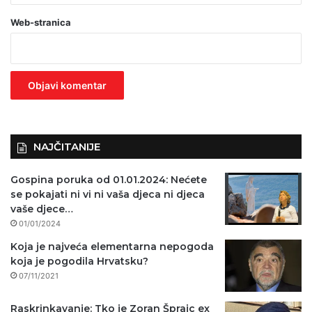
a
Web-stranica
v
e
z
n
o
)
NAJČITANIJE
Gospina poruka od 01.01.2024: Nećete
se pokajati ni vi ni vaša djeca ni djeca
vaše djece…
01/01/2024
Koja je najveća elementarna nepogoda
koja je pogodila Hrvatsku?
07/11/2021
Raskrinkavanje: Tko je Zoran Šprajc ex