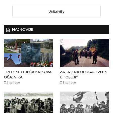
Učitaj više
NAJNOVIJE
TRI DESETLJEĆA KRIKOVA
ZATAJENA ULOGA HVO-a
OČAJNIKA
U “OLUJI”
6 sati ago
8 sati ago