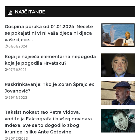
)
NAJČITANIJE
Gospina poruka od 01.01.2024: Nećete
se pokajati ni vi ni vaša djeca ni djeca
vaše djece…
01/01/2024
Koja je najveća elementarna nepogoda
koja je pogodila Hrvatsku?
07/11/2021
Raskrinkavanje: Tko je Zoran Šprajc ex
Jovanović?
29/11/2023
Taksist nokautirao Petra Vidova,
voditelja Faktografa i bivšeg novinara
Indexa. Sve se to dogodilo zbog
krunice i slike Ante Gotovine
20/12/2023