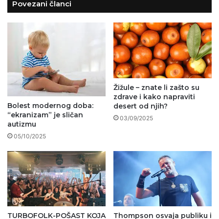
Povezani članci
Žižule – znate li zašto su
zdrave i kako napraviti
Bolest modernog doba:
desert od njih?
“ekranizam” je sličan
03/09/2025
autizmu
05/10/2025
TURBOFOLK-POŠAST KOJA
Thompson osvaja publiku i