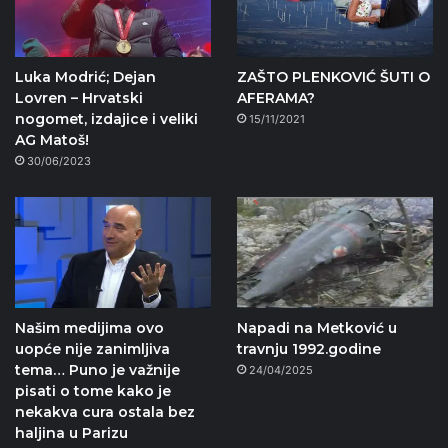
Luka Modrić; Dejan
ZAŠTO PLENKOVIĆ ŠUTI O
Lovren – Hrvatski
AFERAMA?
nogomet, izdajice i veliki
15/11/2021
AG Matoš!
30/06/2023
Našim medijima ovo
Napadi na Metković u
uopće nije zanimljiva
travnju 1992.godine
tema… Puno je važnije
24/04/2025
pisati o tome kako je
nekakva cura ostala bez
haljina u Parizu