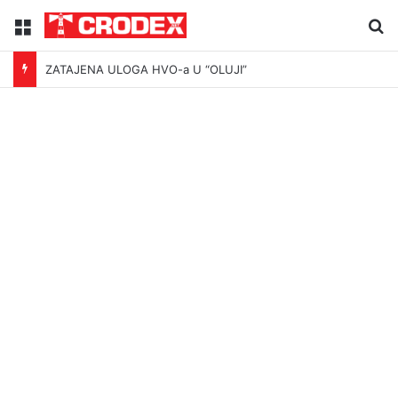
Menu
Tr
ZATAJENA ULOGA HVO-a U “OLUJI”