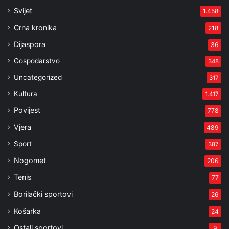
Svijet
1.458
Crna kronika
218
Dijaspora
36
Gospodarstvo
348
Uncategorized
317
Kultura
1.417
Povijest
778
Vjera
489
Sport
387
Nogomet
206
Tenis
77
Borilački sportovi
26
Košarka
24
Ostali sportovi
9