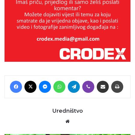
Facebook
X
Messenger
WhatsApp
Telegram
Viber
Podijeli putem E-maila
Printaj
Uredništvo
Website