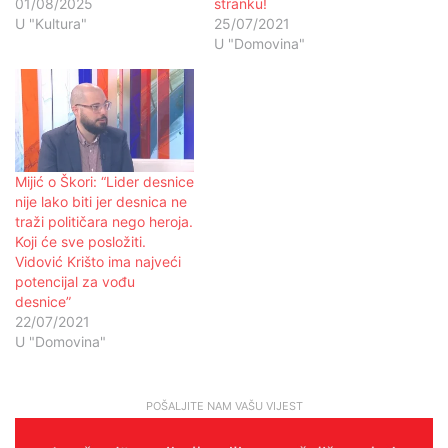
01/08/2025
stranku!
U "Kultura"
25/07/2021
U "Domovina"
Mijić o Škori: “Lider desnice
nije lako biti jer desnica ne
traži političara nego heroja.
Koji će sve posložiti.
Vidović Krišto ima najveći
potencijal za vođu
desnice”
22/07/2021
U "Domovina"
POŠALJITE NAM VAŠU VIJEST