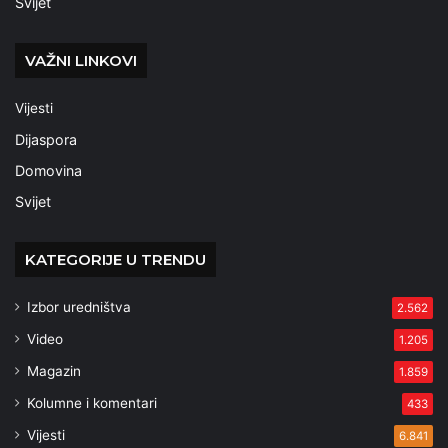
Svijet
VAŽNI LINKOVI
Vijesti
Dijaspora
Domovina
Svijet
KATEGORIJE U TRENDU
Izbor uredništva
2.562
Video
1.205
Magazin
1.859
Kolumne i komentari
433
Vijesti
6.841