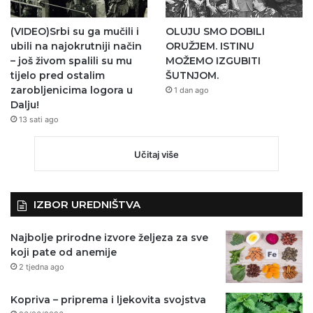
(VIDEO)Srbi su ga mučili i
OLUJU SMO DOBILI
ubili na najokrutniji način
ORUŽJEM. ISTINU
– još živom spalili su mu
MOŽEMO IZGUBITI
tijelo pred ostalim
ŠUTNJOM.
zarobljenicima logora u
1 dan ago
Dalju!
13 sati ago
Učitaj više
IZBOR UREDNIŠTVA
Najbolje prirodne izvore željeza za sve
koji pate od anemije
2 tjedna ago
Kopriva – priprema i ljekovita svojstva