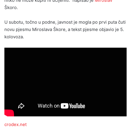
nitko ne može kupiti ni ucijeniti.” napisao je
Miroslav
Škoro.
U subotu, točno u podne, javnost je mogla po prvi puta čuti
novu pjesmu Miroslava Škore, a tekst pjesme objavio je 5.
kolovoza.
crodex.net