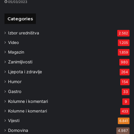
05/03/2023
Categories
Izbor uredništva
2.562
Video
1.205
Magazin
1.859
Zanimljivosti
980
Ljepota i zdravlje
264
Humor
154
Gastro
33
Kolumne i komentari
9
Kolumne i komentari
433
Vijesti
6.841
Domovina
4.987