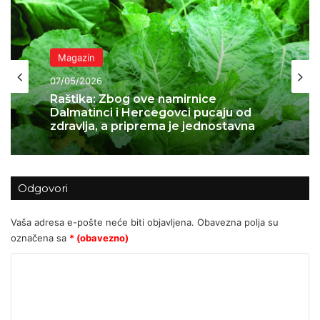
Magazin
07/05/2026
Magazin
Raštika: Zbog ove namirnice
05/05/2026
Dalmatinci i Hercegovci pucaju od
zdravlja, a priprema je jednostavna
Odgovori
Sočni tiramisu s jagodama
Vaša adresa e-pošte neće biti objavljena.
Obavezna polja su
označena sa
* (obavezno)
K
o
m