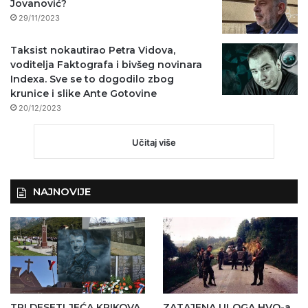
Jovanović?
29/11/2023
Taksist nokautirao Petra Vidova,
voditelja Faktografa i bivšeg novinara
Indexa. Sve se to dogodilo zbog
krunice i slike Ante Gotovine
20/12/2023
Učitaj više
NAJNOVIJE
TRI DESETLJEĆA KRIKOVA
ZATAJENA ULOGA HVO-a