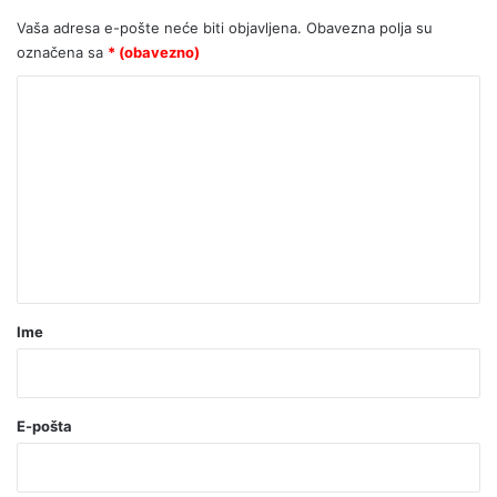
Možemo! u Zagrebu upropastio
Vaša adresa e-pošte neće biti objavljena.
Obavezna polja su
sjajan projekt za djecu
označena sa
* (obavezno)
K
o
m
e
n
t
a
r
Ime
*
(
o
E-pošta
b
a