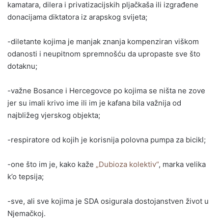
kamatara, dilera i privatizacijskih pljačkaša ili izgrađene
donacijama diktatora iz arapskog svijeta;
-diletante kojima je manjak znanja kompenziran viškom
odanosti i neupitnom spremnošću da upropaste sve što
dotaknu;
-važne Bosance i Hercegovce po kojima se ništa ne zove
jer su imali krivo ime ili im je kafana bila važnija od
najbližeg vjerskog objekta;
-respiratore od kojih je korisnija polovna pumpa za bicikl;
-one što im je, kako kaže
„Dubioza kolektiv“
, marka velika
k’o tepsija;
-sve, ali sve kojima je SDA osigurala dostojanstven život u
Njemačkoj.