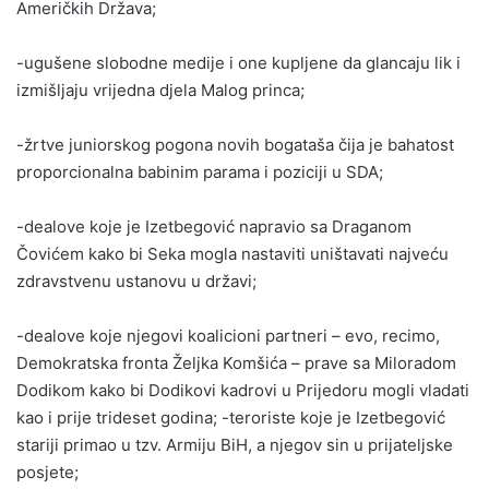
Američkih Država;
-ugušene slobodne medije i one kupljene da glancaju lik i
izmišljaju vrijedna djela Malog princa;
-žrtve juniorskog pogona novih bogataša čija je bahatost
proporcionalna babinim parama i poziciji u SDA;
-dealove koje je Izetbegović napravio sa Draganom
Čovićem kako bi Seka mogla nastaviti uništavati najveću
zdravstvenu ustanovu u državi;
-dealove koje njegovi koalicioni partneri – evo, recimo,
Demokratska fronta Željka Komšića – prave sa Miloradom
Dodikom kako bi Dodikovi kadrovi u Prijedoru mogli vladati
kao i prije trideset godina; -teroriste koje je Izetbegović
stariji primao u tzv. Armiju BiH, a njegov sin u prijateljske
posjete;