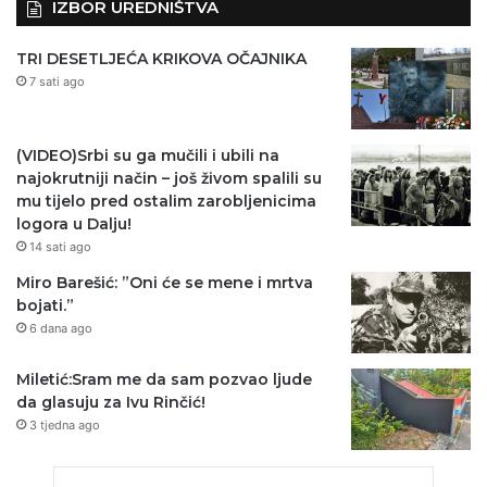
IZBOR UREDNIŠTVA
TRI DESETLJEĆA KRIKOVA OČAJNIKA
7 sati ago
(VIDEO)Srbi su ga mučili i ubili na
najokrutniji način – još živom spalili su
mu tijelo pred ostalim zarobljenicima
logora u Dalju!
14 sati ago
Miro Barešić: ”Oni će se mene i mrtva
bojati.”
6 dana ago
Miletić:Sram me da sam pozvao ljude
da glasuju za Ivu Rinčić!
3 tjedna ago