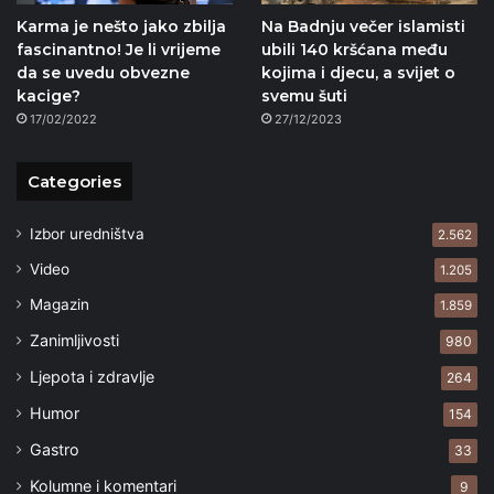
Karma je nešto jako zbilja
Na Badnju večer islamisti
fascinantno! Je li vrijeme
ubili 140 kršćana među
da se uvedu obvezne
kojima i djecu, a svijet o
kacige?
svemu šuti
17/02/2022
27/12/2023
Categories
Izbor uredništva
2.562
Video
1.205
Magazin
1.859
Zanimljivosti
980
Ljepota i zdravlje
264
Humor
154
Gastro
33
Kolumne i komentari
9