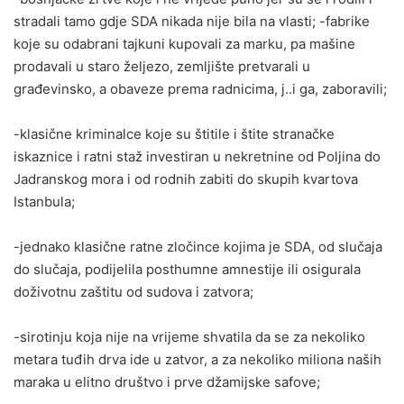
stradali tamo gdje SDA nikada nije bila na vlasti; -fabrike
koje su odabrani tajkuni kupovali za marku, pa mašine
prodavali u staro željezo, zemljište pretvarali u
građevinsko, a obaveze prema radnicima, j..i ga, zaboravili;
-klasične kriminalce koje su štitile i štite stranačke
iskaznice i ratni staž investiran u nekretnine od Poljina do
Jadranskog mora i od rodnih zabiti do skupih kvartova
Istanbula;
-jednako klasične ratne zločince kojima je SDA, od slučaja
do slučaja, podijelila posthumne amnestije ili osigurala
doživotnu zaštitu od sudova i zatvora;
-sirotinju koja nije na vrijeme shvatila da se za nekoliko
metara tuđih drva ide u zatvor, a za nekoliko miliona naših
maraka u elitno društvo i prve džamijske safove;