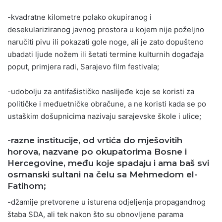
-kvadratne kilometre polako okupiranog i
desekulariziranog javnog prostora u kojem nije poželjno
naručiti pivu ili pokazati gole noge, ali je zato dopušteno
ubadati ljude nožem ili šetati termine kulturnih događaja
poput, primjera radi, Sarajevo film festivala;
-udobolju za antifašističko naslijeđe koje se koristi za
političke i međuetničke obračune, a ne koristi kada se po
ustaškim došupnicima nazivaju sarajevske škole i ulice;
-razne institucije, od vrtića do mješovitih
horova, nazvane po okupatorima Bosne i
Hercegovine, među koje spadaju i ama baš svi
osmanski sultani na čelu sa Mehmedom el-
Fatihom;
-džamije pretvorene u isturena odjeljenja propagandnog
štaba SDA, ali tek nakon što su obnovljene parama