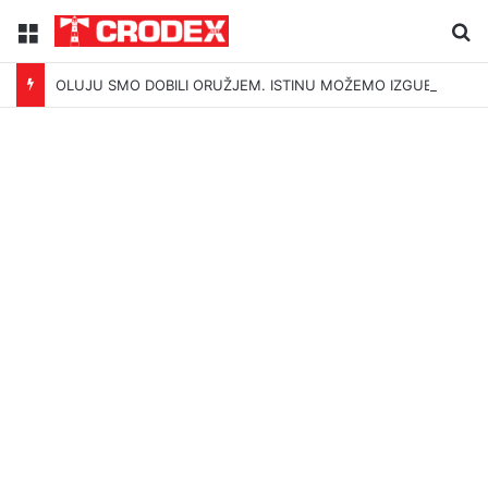
Menu
Tr
OLUJU SMO DOBILI ORUŽJEM. ISTINU MOŽEMO IZGUBITI ŠUTNJOM.