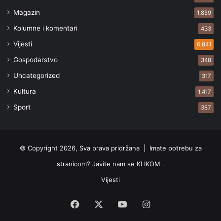
Magazin
1.859
Kolumne i komentari
433
Vijesti
6.841
Gospodarstvo
348
Uncategorized
317
Kultura
1.417
Sport
387
© Copyright 2026, Sva prava pridržana |
Imate potrebu za
stranicom? Javite nam se KLIKOM .
Vijesti
Facebook
X
YouTube
Instagram