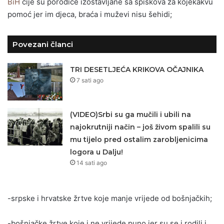
BiH
čije su porodice izostavljane sa spiskova za kojekakvu
pomoć jer im djeca, braća i muževi nisu šehidi;
Povezani članci
TRI DESETLJEĆA KRIKOVA OČAJNIKA
7 sati ago
(VIDEO)Srbi su ga mučili i ubili na
najokrutniji način – još živom spalili su
mu tijelo pred ostalim zarobljenicima
logora u Dalju!
14 sati ago
-srpske i hrvatske žrtve koje manje vrijede od bošnjačkih;
-bošnjačke žrtve koje i ne vrijede puno jer su se i rodili i