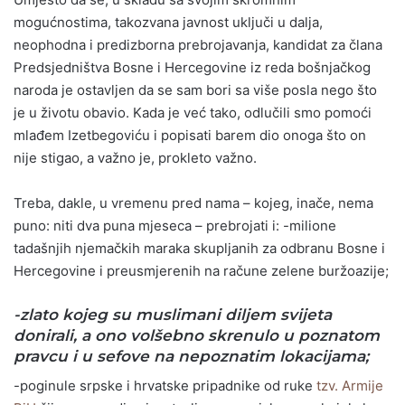
mogućnostima, takozvana javnost uključi u dalja,
neophodna i predizborna prebrojavanja, kandidat za člana
Predsjedništva Bosne i Hercegovine iz reda bošnjačkog
naroda je ostavljen da se sam bori sa više posla nego što
je u životu obavio. Kada je već tako, odlučili smo pomoći
mlađem Izetbegoviću i popisati barem dio onoga što on
nije stigao, a važno je, prokleto važno.
Treba, dakle, u vremenu pred nama – kojeg, inače, nema
puno: niti dva puna mjeseca – prebrojati i: -milione
tadašnjih njemačkih maraka skupljanih za odbranu Bosne i
Hercegovine i preusmjerenih na račune zelene buržoazije;
-zlato kojeg su muslimani diljem svijeta
donirali, a ono volšebno skrenulo u poznatom
pravcu i u sefove na nepoznatim lokacijama;
-poginule srpske i hrvatske pripadnike od ruke
tzv. Armije