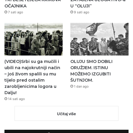
OČAJNIKA
U “OLUJI”
7 sati ago
9 sati ago
(VIDEO)Srbi su ga mučili i
OLUJU SMO DOBILI
ubili na najokrutniji način
ORUŽJEM. ISTINU
– još živom spalili su mu
MOŽEMO IZGUBITI
tijelo pred ostalim
ŠUTNJOM.
zarobljenicima logora u
1 dan ago
Dalju!
14 sati ago
Učitaj više