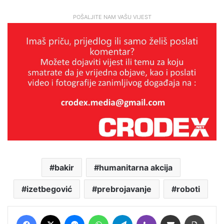
POŠALJITE NAM VAŠU VIJEST
bakir
humanitarna akcija
izetbegović
prebrojavanje
roboti
Facebook
X
Messenger
WhatsApp
Telegram
Viber
Podijeli putem E-maila
Printaj