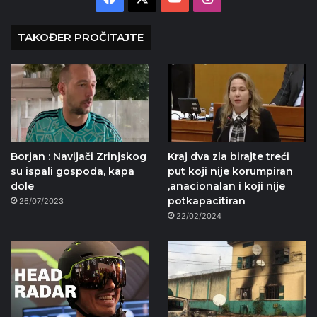
TAKOĐER PROČITAJTE
Borjan : Navijači Zrinjskog
Kraj dva zla birajte treći
su ispali gospoda, kapa
put koji nije korumpiran
dole
,anacionalan i koji nije
potkapacitiran
26/07/2023
22/02/2024