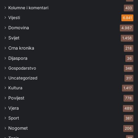
Kolumne i komentari
433
Vijesti
6.841
Domovina
4.987
Svijet
1.458
Crna kronika
218
Dijaspora
36
Gospodarstvo
348
Uncategorized
317
Kultura
1.417
Povijest
778
Vjera
489
Sport
387
Nogomet
206