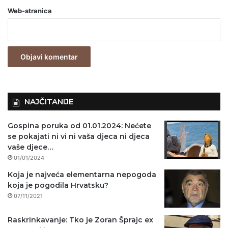
Web-stranica
v
e
z
n
o
)
NAJČITANIJE
Gospina poruka od 01.01.2024: Nećete
se pokajati ni vi ni vaša djeca ni djeca
vaše djece…
01/01/2024
Koja je najveća elementarna nepogoda
koja je pogodila Hrvatsku?
07/11/2021
Raskrinkavanje: Tko je Zoran Šprajc ex