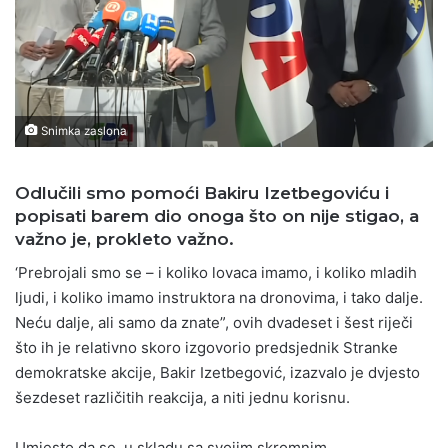
Snimka zaslona
Odlučili smo pomoći Bakiru Izetbegoviću i
popisati barem dio onoga što on nije stigao, a
važno je, prokleto važno.
‘Prebrojali smo se – i koliko lovaca imamo, i koliko mladih
ljudi, i koliko imamo instruktora na dronovima, i tako dalje.
Neću dalje, ali samo da znate”, ovih dvadeset i šest riječi
što ih je relativno skoro izgovorio predsjednik Stranke
demokratske akcije, Bakir Izetbegović, izazvalo je dvjesto
šezdeset različitih reakcija, a niti jednu korisnu.
Umjesto da se, u skladu sa svojim skromnim