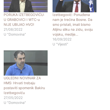
PORUKA IZETBEGOVIĆU:
Izetbegović: Ponuđena
U GRABOVICI I WTC-u
nam je trećina Bosne. Da
NIJE UBIJAO HVO!
smo pristali, imali bismo
21/08/2022
Alijinu sliku na zidu, svoju
U "Domovina"
vojsku, medije…
16/09/2022
U "Vijesti"
UGLEDNI NOVINAR ZA
HMS: Hrvati trebaju
postaviti spomenik Bakiru
Izetbegoviću
27/05/2022
U "Domovina"