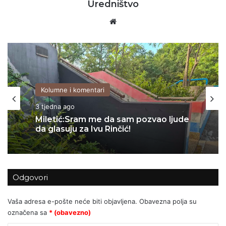
Uredništvo
Website
Kolumne i komentari
06/07/2026
Kolumne i komentari
Za Sedlarov ‘Vukovar’ nula, a ‘Svadbi’
3 tjedna ago
stotine tisuća eura?
Odgovori
Miletić:Sram me da sam pozvao ljude
da glasuju za Ivu Rinčić!
Vaša adresa e-pošte neće biti objavljena.
Obavezna polja su
označena sa
* (obavezno)