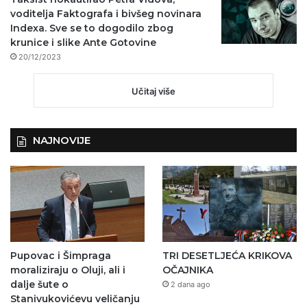
voditelja Faktografa i bivšeg novinara
Indexa. Sve se to dogodilo zbog
krunice i slike Ante Gotovine
20/12/2023
Učitaj više
NAJNOVIJE
Pupovac i Šimpraga
TRI DESETLJEĆA KRIKOVA
moraliziraju o Oluji, ali i
OČAJNIKA
dalje šute o
2 dana ago
Stanivukovićevu veličanju