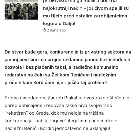
(VIDEO)Srbi su ga mučili i ubili na
najokrutniji način – još živom spalili su
mu tijelo pred ostalim zarobljenicima
logora u Dalju!
2 dana ago
Da stvar bude gora, konkurencija iz privatnog sektora na
javnoj površini ima brojne reklamne panoe bez ishođenih
dozvola i bez plaćenih taksi, a nadležno komunalno
redarstvo na čelu sa Željkom Renićem i nadležnim
pročelnikom Kordićem nije riješilo taj problem!
Prema navedenom, Zagreb Plakat je dvostruko oštećen jer
pored uobičajene i redovne takse biva svojevrsno
“reketiran” od Grada, dok mu nelojalna tržišna
konkurencija “nabija rogove” ilegalnim panoima koje
nadležni Renić i Kordić jednostavno ne uklanjaju!