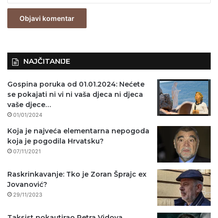
z
n
o
)
NAJČITANIJE
Gospina poruka od 01.01.2024: Nećete
se pokajati ni vi ni vaša djeca ni djeca
vaše djece…
01/01/2024
Koja je najveća elementarna nepogoda
koja je pogodila Hrvatsku?
07/11/2021
Raskrinkavanje: Tko je Zoran Šprajc ex
Jovanović?
29/11/2023
Taksist nokautirao Petra Vidova,