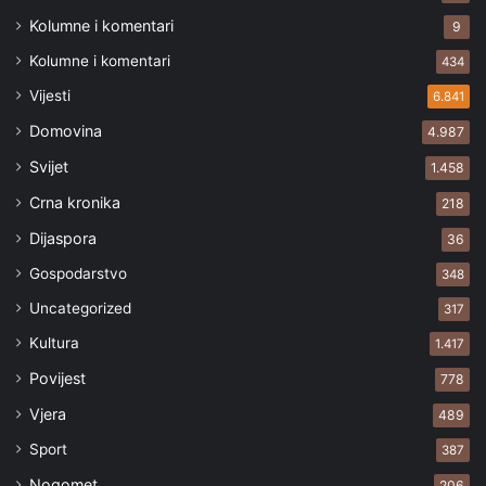
Kolumne i komentari
9
Kolumne i komentari
434
Vijesti
6.841
Domovina
4.987
Svijet
1.458
Crna kronika
218
Dijaspora
36
Gospodarstvo
348
Uncategorized
317
Kultura
1.417
Povijest
778
Vjera
489
Sport
387
Nogomet
206