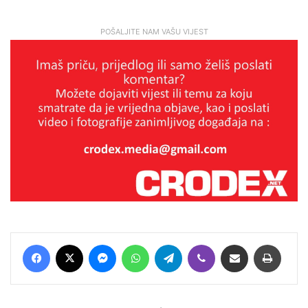
POŠALJITE NAM VAŠU VIJEST
Facebook
X
Messenger
WhatsApp
Telegram
Viber
Podijeli putem E-maila
Printaj