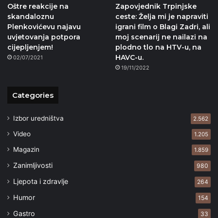
Oštre reakcije na
Zapovjednik Trpinjske
skandaloznu
ceste: Želja mi je napraviti
Plenkovićevu najavu
igrani film o Blagi Zadri, ali
uvjetovanja potpora
moj scenarij ne nailazi na
cijepljenjem!
plodno tlo na HTV-u, na
HAVC-u.
02/07/2021
19/11/2022
Categories
Izbor uredništva
2.562
Video
1.205
Magazin
1.859
Zanimljivosti
980
Ljepota i zdravlje
264
Humor
154
Gastro
33