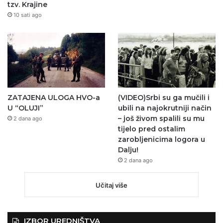
tzv. Krajine
10 sati ago
ZATAJENA ULOGA HVO-a
(VIDEO)Srbi su ga mučili i
U “OLUJI”
ubili na najokrutniji način
– još živom spalili su mu
2 dana ago
tijelo pred ostalim
zarobljenicima logora u
Dalju!
2 dana ago
Učitaj više
IZBOR UREDNIŠTVA