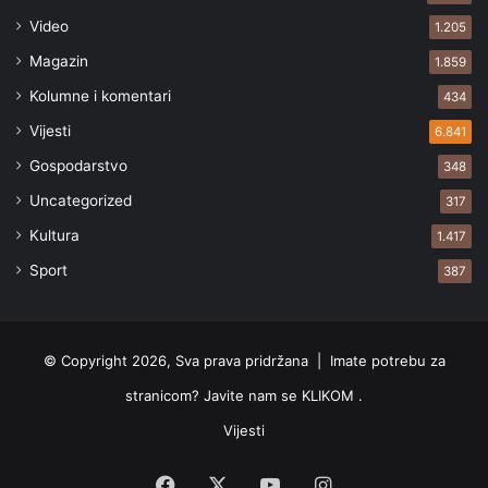
Video
1.205
Magazin
1.859
Kolumne i komentari
434
Vijesti
6.841
Gospodarstvo
348
Uncategorized
317
Kultura
1.417
Sport
387
© Copyright 2026, Sva prava pridržana |
Imate potrebu za
stranicom? Javite nam se KLIKOM .
Vijesti
Facebook
X
YouTube
Instagram