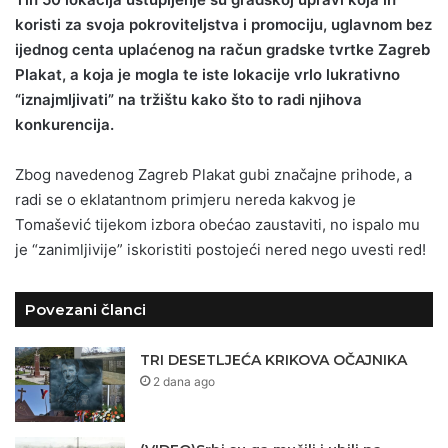
koristi za svoja pokroviteljstva i promociju, uglavnom bez
ijednog centa uplaćenog na račun gradske tvrtke Zagreb
Plakat, a koja je mogla te iste lokacije vrlo lukrativno
“iznajmljivati” na tržištu kako što to radi njihova
konkurencija.
Zbog navedenog Zagreb Plakat gubi značajne prihode, a
radi se o eklatantnom primjeru nereda kakvog je
Tomašević tijekom izbora obećao zaustaviti, no ispalo mu
je “zanimljivije” iskoristiti postojeći nered nego uvesti red!
Povezani članci
TRI DESETLJEĆA KRIKOVA OČAJNIKA
2 dana ago