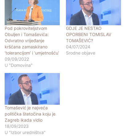
Pod pokroviteljstvom
GDJE JE NESTAO
Obuljen i Tomaševića:
OPORBENI TOMISLAV
Odvratno vrijeđanje
TOMAŠEVIĆ?
kršćana zamaskirano
04/07/2024
‘tolerancijom’ i ‘umjetnošću’
Srodne objave
09/09/2022
U "Domovina"
Tomašević je najveća
politička štetočina koju je
Zagreb ikada vidio
18/09/2023
U "Izbor uredništva"