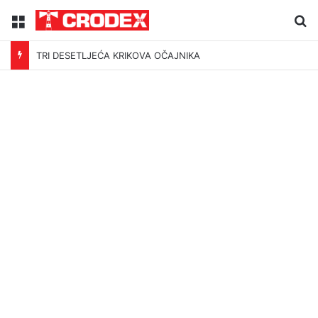
Menu
Tr
TRI DESETLJEĆA KRIKOVA OČAJNIKA