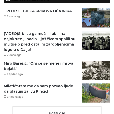
TRI DESETLJEĆA KRIKOVA OČAJNIKA
2 dana ago
(VIDEO)Srbi su ga mučili i ubili na
najokrutniji način – još živom spalili su
mu tijelo pred ostalim zarobljenicima
logora u Dalju!
2 dana ago
Miro Barešić: ”Oni će se mene i mrtva
bojati.”
1 tjedan ago
Miletić:Sram me da sam pozvao ljude
da glasuju za Ivu Rinčić!
3 tjedna ago
Učitaj više