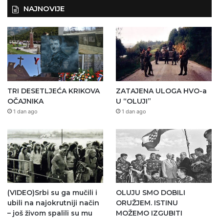
NAJNOVIJE
TRI DESETLJEĆA KRIKOVA
ZATAJENA ULOGA HVO-a
OČAJNIKA
U “OLUJI”
1 dan ago
1 dan ago
(VIDEO)Srbi su ga mučili i
OLUJU SMO DOBILI
ubili na najokrutniji način
ORUŽJEM. ISTINU
– još živom spalili su mu
MOŽEMO IZGUBITI