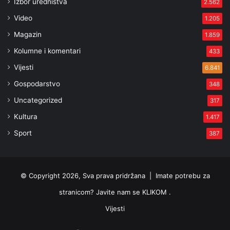
Izbor uredništva
2.562
Video
1.205
Magazin
1.859
Kolumne i komentari
433
Vijesti
6.841
Gospodarstvo
348
Uncategorized
317
Kultura
1.417
Sport
387
© Copyright 2026, Sva prava pridržana |
Imate potrebu za
stranicom? Javite nam se KLIKOM .
Vijesti