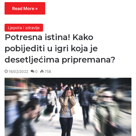
Read More »
Ljepota i zdravlje
Potresna istina! Kako
pobijediti u igri koja je
desetljećima pripremana?
16/02/2022
0
758