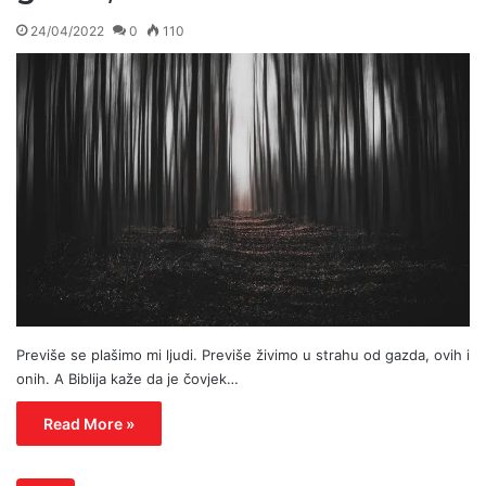
24/04/2022
0
110
Previše se plašimo mi ljudi. Previše živimo u strahu od gazda, ovih i
onih. A Biblija kaže da je čovjek…
Read More »