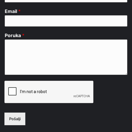
Email
*
Poruka
*
Pošalji