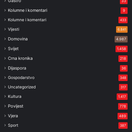
Gastro
33
Kolumne i komentari
9
Kolumne i komentari
433
Vijesti
6.841
Domovina
4.987
Svijet
1.458
Crna kronika
218
Dijaspora
36
Gospodarstvo
348
Uncategorized
317
Kultura
1.417
Povijest
778
Vjera
489
Sport
387