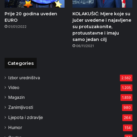
Prije 20 godina uveden
KOLAKUŠIĆ: Mjere koje su
EURO
jučer uvedene i najavljene
su protuzakonite,
01/01/2022
protuustavne i imaju
samo jedan cilj
06/11/2021
Categories
Izbor uredništva
2.562
Video
1.205
Magazin
1.859
Zanimljivosti
980
Ljepota i zdravlje
264
Humor
154