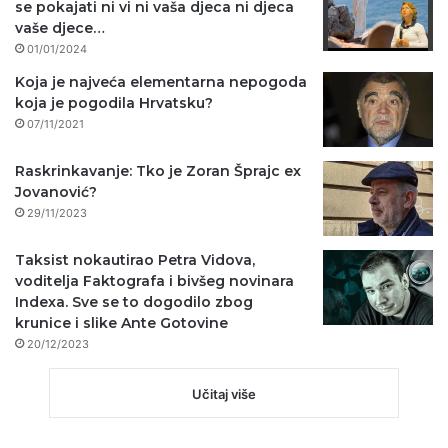
se pokajati ni vi ni vaša djeca ni djeca
vaše djece…
01/01/2024
Koja je najveća elementarna nepogoda
koja je pogodila Hrvatsku?
07/11/2021
Raskrinkavanje: Tko je Zoran Šprajc ex
Jovanović?
29/11/2023
Taksist nokautirao Petra Vidova,
voditelja Faktografa i bivšeg novinara
Indexa. Sve se to dogodilo zbog
krunice i slike Ante Gotovine
20/12/2023
Učitaj više