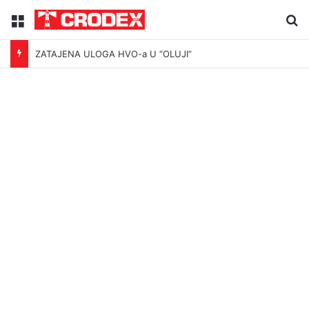
Menu
Tr
ZATAJENA ULOGA HVO-a U “OLUJI”