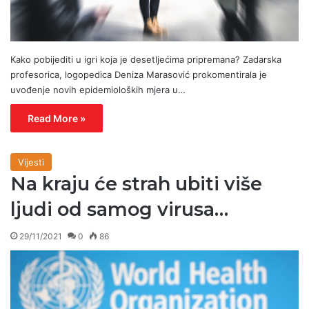
Kako pobijediti u igri koja je desetljećima pripremana? Zadarska
profesorica, logopedica Deniza Marasović prokomentirala je
uvođenje novih epidemioloških mjera u…
Read More »
Vijesti
Na kraju će strah ubiti više
ljudi od samog virusa…
29/11/2021
0
86