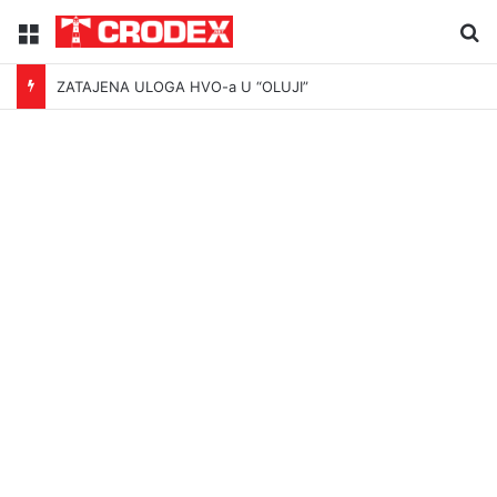
Menu
Tr
ZATAJENA ULOGA HVO-a U “OLUJI”