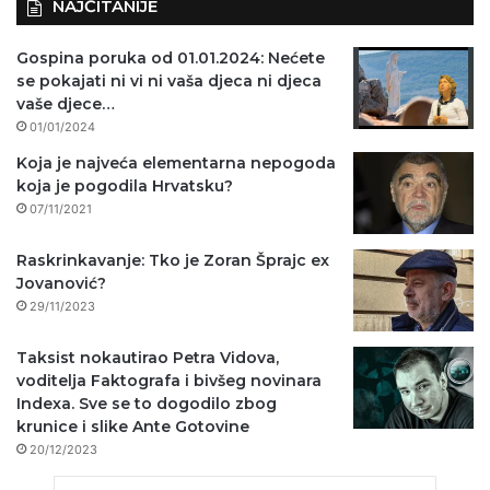
NAJČITANIJE
Gospina poruka od 01.01.2024: Nećete
se pokajati ni vi ni vaša djeca ni djeca
vaše djece…
01/01/2024
Koja je najveća elementarna nepogoda
koja je pogodila Hrvatsku?
07/11/2021
Raskrinkavanje: Tko je Zoran Šprajc ex
Jovanović?
29/11/2023
Taksist nokautirao Petra Vidova,
voditelja Faktografa i bivšeg novinara
Indexa. Sve se to dogodilo zbog
krunice i slike Ante Gotovine
20/12/2023