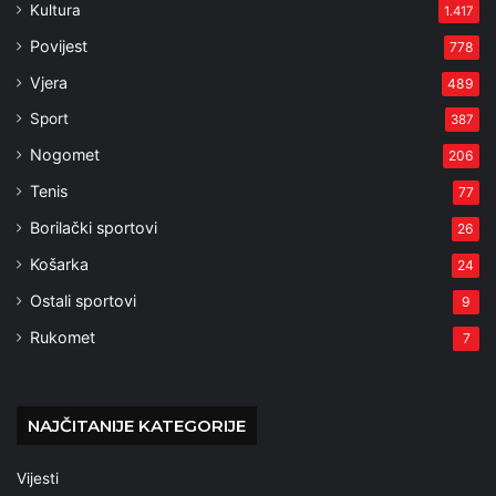
Kultura
1.417
Povijest
778
Vjera
489
Sport
387
Nogomet
206
Tenis
77
Borilački sportovi
26
Košarka
24
Ostali sportovi
9
Rukomet
7
NAJČITANIJE KATEGORIJE
Vijesti