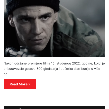
Nakon održane premijere filma 15. studenog 2022. godine, kojoj je
prisustvovalo gotovo 500 gledatelja i početka distribucije u više
od…
Read More »