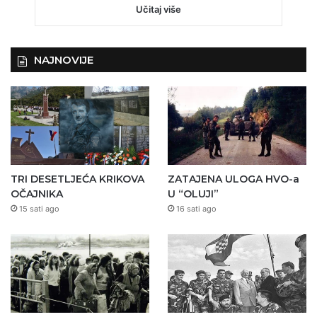
Učitaj više
NAJNOVIJE
TRI DESETLJEĆA KRIKOVA
ZATAJENA ULOGA HVO-a
OČAJNIKA
U “OLUJI”
15 sati ago
16 sati ago