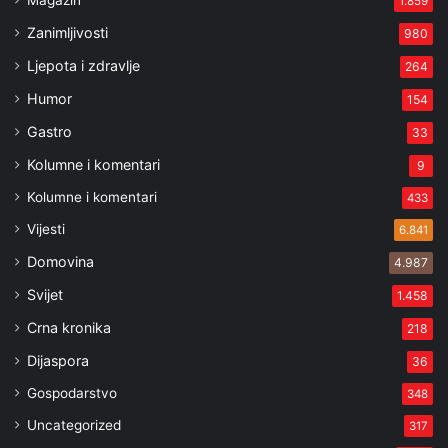
Magazin
1.859
Zanimljivosti
980
Ljepota i zdravlje
264
Humor
154
Gastro
33
Kolumne i komentari
9
Kolumne i komentari
433
Vijesti
6.841
Domovina
4.987
Svijet
1.458
Crna kronika
218
Dijaspora
36
Gospodarstvo
348
Uncategorized
317