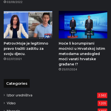
03/09/2022
Petrov:Moje je legitimno
Hoće li korumpirani
pravo tražiti zaštitu za
moćnici u Hrvatskoj istim
svoju djecu.
metodama unedogled
moći varati hrvatske
02/07/2021
građane !?
25/01/2024
Categories
Izbor uredništva
2.562
Video
1.205