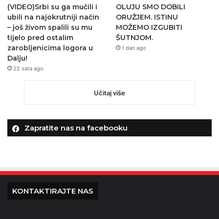
(VIDEO)Srbi su ga mučili i
OLUJU SMO DOBILI
ubili na najokrutniji način
ORUŽJEM. ISTINU
– još živom spalili su mu
MOŽEMO IZGUBITI
tijelo pred ostalim
ŠUTNJOM.
zarobljenicima logora u
1 dan ago
Dalju!
22 sata ago
Učitaj više
Zapratite nas na facebooku
KONTAKTIRAJTE NAS