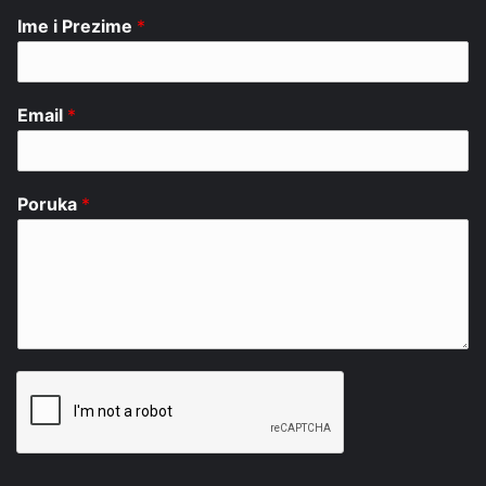
Ime i Prezime
*
Email
*
Poruka
*