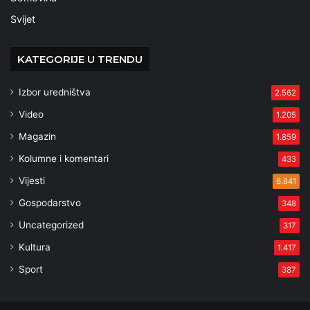
Svijet
KATEGORIJE U TRENDU
Izbor uredništva
2.562
Video
1.205
Magazin
1.859
Kolumne i komentari
433
Vijesti
6.841
Gospodarstvo
348
Uncategorized
317
Kultura
1.417
Sport
387