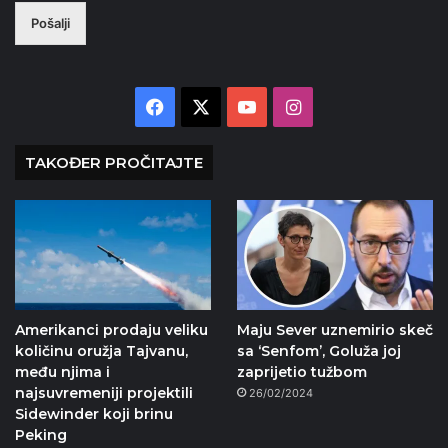
Pošalji
Facebook
X
YouTube
Instagram
TAKOĐER PROČITAJTE
Amerikanci prodaju veliku
Maju Sever uznemirio skeč
količinu oružja Tajvanu,
sa ‘Senfom’, Goluža joj
među njima i
zaprijetio tužbom
najsuvremeniji projektili
26/02/2024
Sidewinder koji brinu
Peking