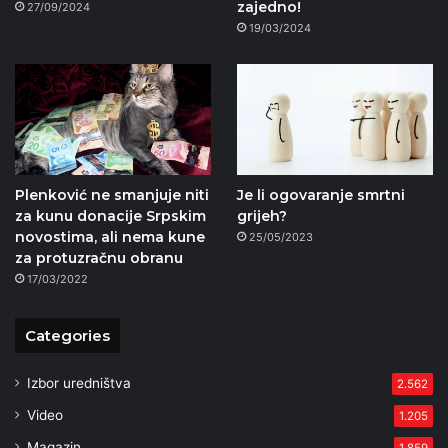
zajedno!
27/09/2024
19/03/2024
Plenković ne smanjuje niti
Je li ogovaranje smrtni
za kunu donacije Srpskim
grijeh?
novostima, ali nema kune
25/05/2023
za protuzračnu obranu
17/03/2022
Categories
Izbor uredništva
2.562
Video
1.205
Magazin