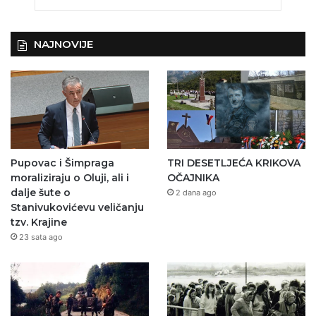
NAJNOVIJE
Pupovac i Šimpraga
TRI DESETLJEĆA KRIKOVA
moraliziraju o Oluji, ali i
OČAJNIKA
dalje šute o
2 dana ago
Stanivukovićevu veličanju
tzv. Krajine
23 sata ago