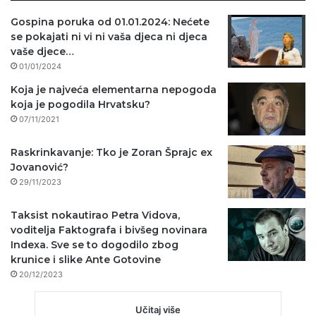
Gospina poruka od 01.01.2024: Nećete
se pokajati ni vi ni vaša djeca ni djeca
vaše djece…
01/01/2024
Koja je najveća elementarna nepogoda
koja je pogodila Hrvatsku?
07/11/2021
Raskrinkavanje: Tko je Zoran Šprajc ex
Jovanović?
29/11/2023
Taksist nokautirao Petra Vidova,
voditelja Faktografa i bivšeg novinara
Indexa. Sve se to dogodilo zbog
krunice i slike Ante Gotovine
20/12/2023
Učitaj više