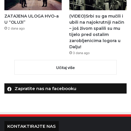
ZATAJENA ULOGA HVO-a
(VIDEO)Srbi su ga mučili i
U “OLUJI”
ubili na najokrutniji način
– još živom spalili su mu
2 dana ago
tijelo pred ostalim
zarobljenicima logora u
Dalju!
3 dana ago
Učitaj više
Zapratite nas na facebooku
KONTAKTIRAJTE NAS