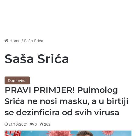
Home
/
Saša Srića
Saša Srića
Domovina
PRAVI PRIMJER! Pulmolog
Srića ne nosi masku, a u birtiji
se dezinficira od svih virusa
21/10/2021
0
262