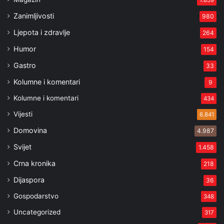
1.859
Zanimljivosti
980
Ljepota i zdravlje
264
Humor
154
Gastro
33
Kolumne i komentari
9
Kolumne i komentari
434
Vijesti
6.841
Domovina
4.987
Svijet
1.458
Crna kronika
218
Dijaspora
36
Gospodarstvo
348
Uncategorized
317