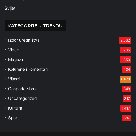
Svijet
KATEGORIJE U TRENDU
Izbor uredništva
2.562
Video
1.205
Magazin
1.859
Kolumne i komentari
434
Vijesti
6.841
Gospodarstvo
348
Uncategorized
317
Kultura
1.417
Sport
387