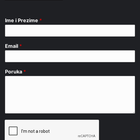
Ime i Prezime
*
Email
*
Poruka
*