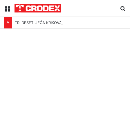
Menu
Tr
TRI DESETLJEĆA KRIKOVA OČAJNIKA