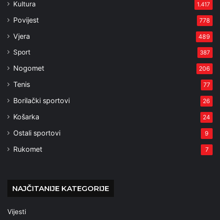
Kultura
1.417
Povijest
778
Vjera
489
Sport
387
Nogomet
206
Tenis
77
Borilački sportovi
26
Košarka
24
Ostali sportovi
9
Rukomet
7
NAJČITANIJE KATEGORIJE
Vijesti