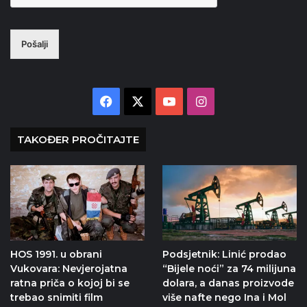
Pošalji
Facebook
X
YouTube
Instagram
TAKOĐER PROČITAJTE
HOS 1991. u obrani
Podsjetnik: Linić prodao
Vukovara: Nevjerojatna
“Bijele noći” za 74 milijuna
ratna priča o kojoj bi se
dolara, a danas proizvode
trebao snimiti film
više nafte nego Ina i Mol