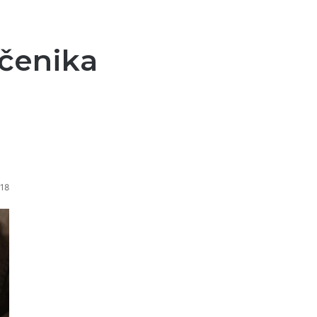
učenika
18