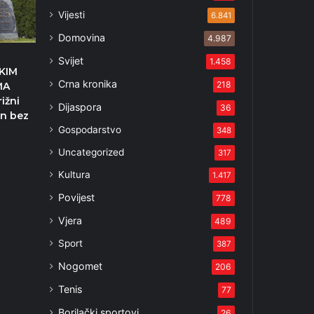
Vijesti
6.841
Domovina
4.987
Svijet
1.458
KIM
Crna kronika
218
MA
ižni
Dijaspora
36
in bez
Gospodarstvo
348
Uncategorized
317
Kultura
1.417
Povijest
778
Vjera
489
Sport
387
Nogomet
206
Tenis
77
Borilački sportovi
26