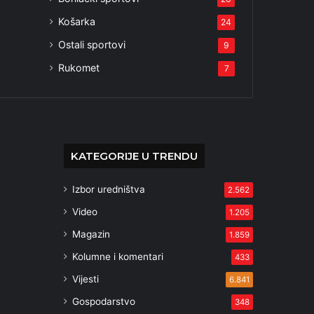
Košarka
24
Ostali sportovi
9
Rukomet
7
KATEGORIJE U TRENDU
Izbor uredništva
2.562
Video
1.205
Magazin
1.859
Kolumne i komentari
433
Vijesti
6.841
Gospodarstvo
348