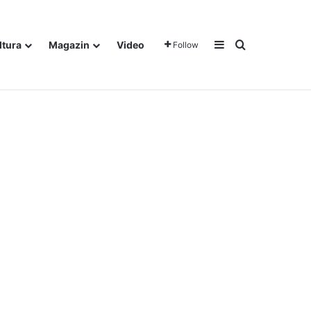
Sidebar
Traži
ltura
Magazin
Video
Follow