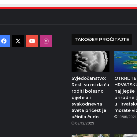
TAKOĐER PROČITAJTE
Facebook
X
YouTube
Instagram
Svjedočanstvo:
OTKRIJTE
Rekli su mi da ću
HRVATSKU
roditi bolesno
najljepše
dijete ali
prirodne 
svakodnevna
u Hrvatsk
Sveta pričest je
morate vid
učinila čudo
19/05/2021
08/12/2023