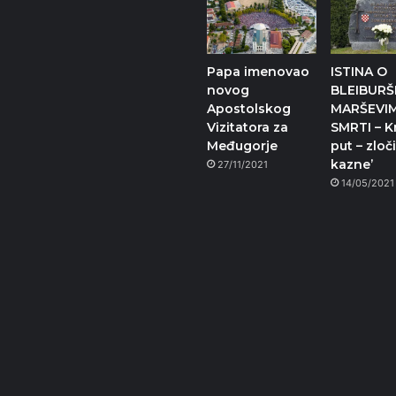
Papa imenovao
ISTINA O
novog
BLEIBURŠ
Apostolskog
MARŠEVI
Vizitatora za
SMRTI – Kr
Međugorje
put – zloč
kazne’
27/11/2021
14/05/2021