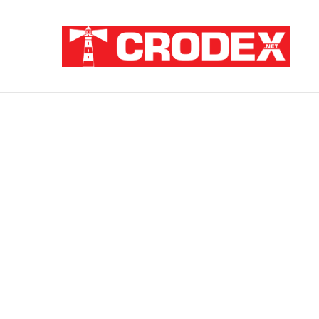
Breaking News
ZATAJENA ULOGA HVO-a U “OLUJI”