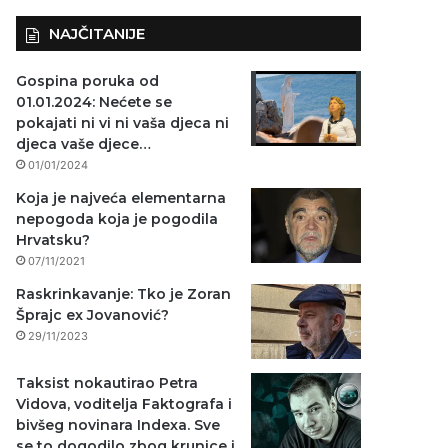
NAJČITANIJE
Gospina poruka od
01.01.2024: Nećete se
pokajati ni vi ni vaša djeca ni
djeca vaše djece…
01/01/2024
Koja je najveća elementarna
nepogoda koja je pogodila
Hrvatsku?
07/11/2021
Raskrinkavanje: Tko je Zoran
Šprajc ex Jovanović?
29/11/2023
Taksist nokautirao Petra
Vidova, voditelja Faktografa i
bivšeg novinara Indexa. Sve
se to dogodilo zbog krunice i