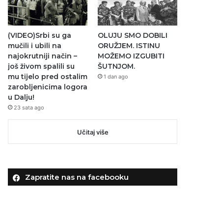
(VIDEO)Srbi su ga
OLUJU SMO DOBILI
mučili i ubili na
ORUŽJEM. ISTINU
najokrutniji način –
MOŽEMO IZGUBITI
još živom spalili su
ŠUTNJOM.
mu tijelo pred ostalim
1 dan ago
zarobljenicima logora
u Dalju!
23 sata ago
Učitaj više
Zapratite nas na facebooku