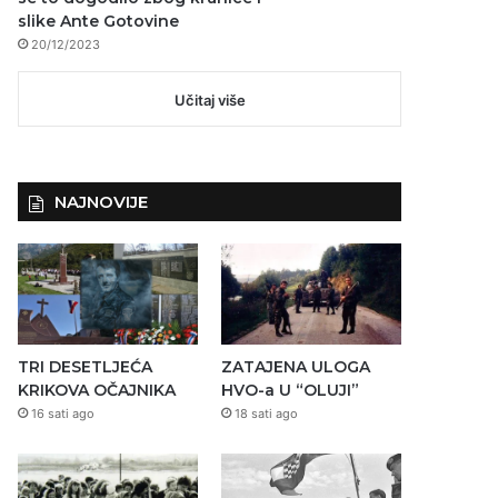
slike Ante Gotovine
20/12/2023
Učitaj više
NAJNOVIJE
TRI DESETLJEĆA
ZATAJENA ULOGA
KRIKOVA OČAJNIKA
HVO-a U “OLUJI”
16 sati ago
18 sati ago