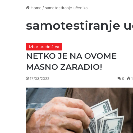
Home
/
samotestiranje učenika
samotestiranje 
Izbor uredništva
NETKO JE NA OVOME
MASNO ZARADIO!
17/03/2022
0
1