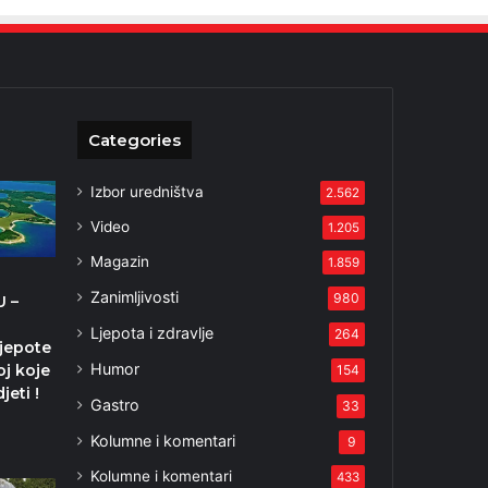
Categories
Izbor uredništva
2.562
Video
1.205
Magazin
1.859
Zanimljivosti
980
 –
Ljepota i zdravlje
264
ljepote
Humor
oj koje
154
jeti !
Gastro
33
Kolumne i komentari
9
Kolumne i komentari
433