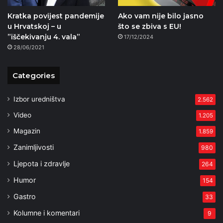
Kratka povijest pandemije
Ako vam nije bilo jasno
u Hrvatskoj – u
što se zbiva s EU!
”iščekivanju 4. vala”
17/12/2024
28/06/2021
Categories
Izbor uredništva
2.562
Video
1.205
Magazin
1.859
Zanimljivosti
980
Ljepota i zdravlje
264
Humor
154
Gastro
33
Kolumne i komentari
9