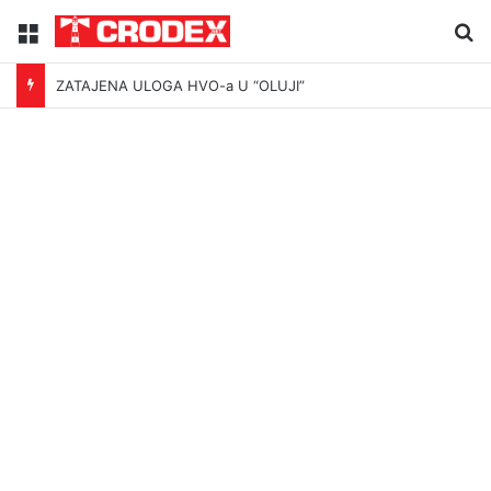
Menu
Tr
ZATAJENA ULOGA HVO-a U “OLUJI”