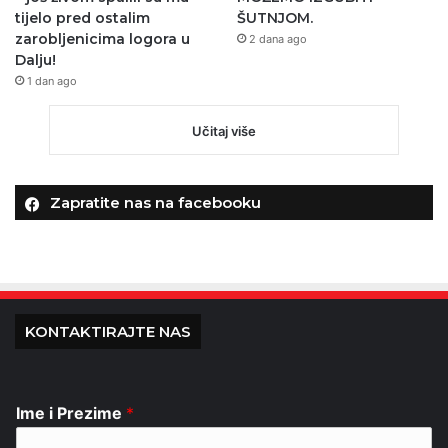
tijelo pred ostalim
ŠUTNJOM.
zarobljenicima logora u
2 dana ago
Dalju!
1 dan ago
Učitaj više
Zapratite nas na facebooku
KONTAKTIRAJTE NAS
Ime i Prezime
*