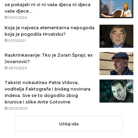
se pokajati ni vi ni vaša djeca ni djeca
vaše djece…
01/01/2024
Koja je najveća elementarna nepogoda
koja je pogodila Hrvatsku?
07/11/2021
Raskrinkavanje: Tko je Zoran Šprajc ex
Jovanović?
29/11/2023
Taksist nokautirao Petra Vidova,
voditelja Faktografa i bivšeg novinara
Indexa. Sve se to dogodilo zbog
krunice i slike Ante Gotovine
20/12/2023
Učitaj više