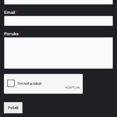
Email
*
Poruka
*
Pošalji