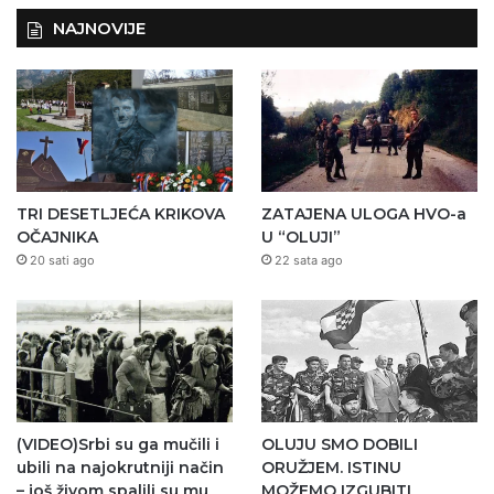
NAJNOVIJE
TRI DESETLJEĆA KRIKOVA
ZATAJENA ULOGA HVO-a
OČAJNIKA
U “OLUJI”
20 sati ago
22 sata ago
(VIDEO)Srbi su ga mučili i
OLUJU SMO DOBILI
ubili na najokrutniji način
ORUŽJEM. ISTINU
– još živom spalili su mu
MOŽEMO IZGUBITI