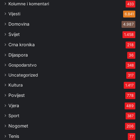
Kolumne i komentari
433
Vijesti
6.841
Domovina
4.987
Svijet
1.458
Crna kronika
218
Dijaspora
36
Gospodarstvo
348
Uncategorized
317
Kultura
1.417
Povijest
778
Vjera
489
Sport
387
Nogomet
206
Tenis
77