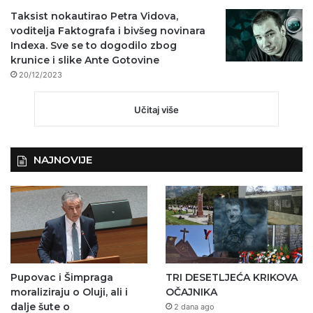
Taksist nokautirao Petra Vidova,
voditelja Faktografa i bivšeg novinara
Indexa. Sve se to dogodilo zbog
krunice i slike Ante Gotovine
20/12/2023
Učitaj više
NAJNOVIJE
Pupovac i Šimpraga
TRI DESETLJEĆA KRIKOVA
moraliziraju o Oluji, ali i
OČAJNIKA
dalje šute o
2 dana ago