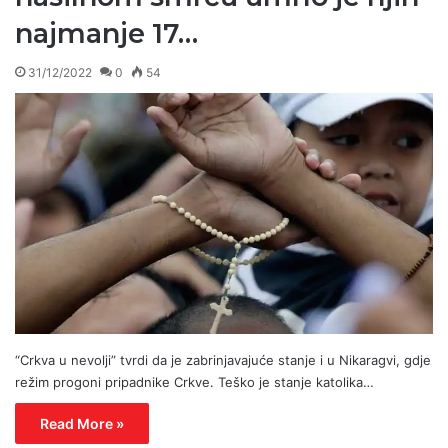
najmanje 17…
31/12/2022
0
54
“Crkva u nevolji” tvrdi da je zabrinjavajuće stanje i u Nikaragvi, gdje
režim progoni pripadnike Crkve. Teško je stanje katolika…
Read More »