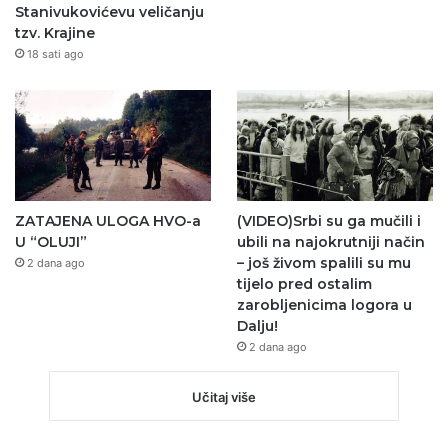
Stanivukovićevu veličanju
tzv. Krajine
18 sati ago
ZATAJENA ULOGA HVO-a
(VIDEO)Srbi su ga mučili i
U “OLUJI”
ubili na najokrutniji način
– još živom spalili su mu
2 dana ago
tijelo pred ostalim
zarobljenicima logora u
Dalju!
2 dana ago
Učitaj više