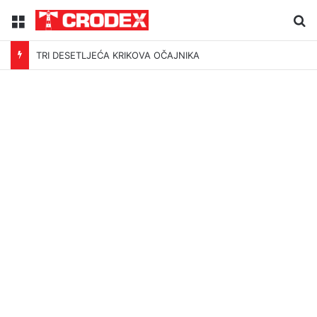
Menu
Tr
TRI DESETLJEĆA KRIKOVA OČAJNIKA