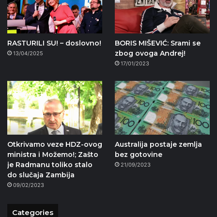
RASTURILI SU! – doslovno!
BORIS MIŠEVIĆ: Srami se
zbog ovoga Andrej!
13/04/2025
17/01/2023
Otkrivamo veze HDZ-ovog
Australija postaje zemlja
ministra i Možemo!; Zašto
bez gotovine
je Radmanu toliko stalo
21/09/2023
do slučaja Zambija
09/02/2023
Categories