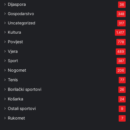
Dijaspora
36
Gospodarstvo
348
Uncategorized
317
Kultura
1.417
Povijest
778
Vjera
489
Sport
387
Nogomet
206
Tenis
77
Borilački sportovi
26
Košarka
24
Ostali sportovi
9
Rukomet
7