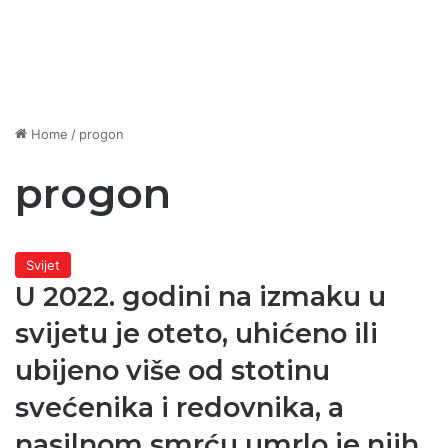
Home
/
progon
progon
Svijet
U 2022. godini na izmaku u
svijetu je oteto, uhićeno ili
ubijeno više od stotinu
svećenika i redovnika, a
nasilnom smrću umrlo je njih