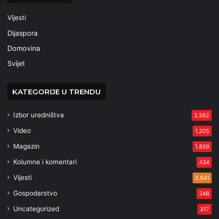
Vijesti
Dijaspora
Domovina
Svijet
KATEGORIJE U TRENDU
Izbor uredništva
2.562
Video
1.205
Magazin
1.859
Kolumne i komentari
434
Vijesti
6.841
Gospodarstvo
348
Uncategorized
317