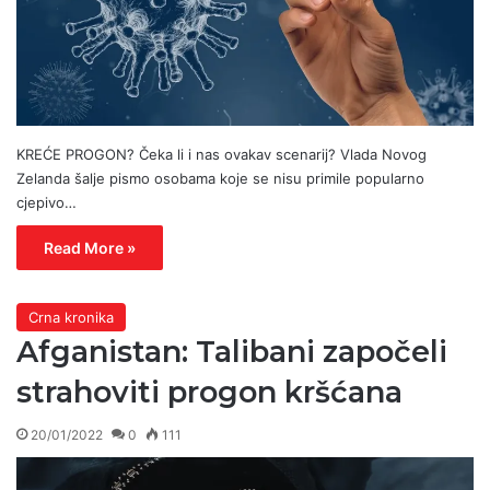
KREĆE PROGON? Čeka li i nas ovakav scenarij? Vlada Novog
Zelanda šalje pismo osobama koje se nisu primile popularno
cjepivo…
Read More »
Crna kronika
Afganistan: Talibani započeli
strahoviti progon kršćana
20/01/2022
0
111