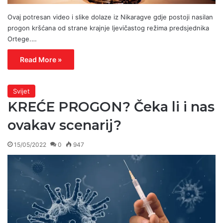
Ovaj potresan video i slike dolaze iz Nikaragve gdje postoji nasilan
progon kršćana od strane krajnje ljevičastog režima predsjednika
Ortege.…
Read More »
Svijet
KREĆE PROGON? Čeka li i nas
ovakav scenarij?
15/05/2022
0
947