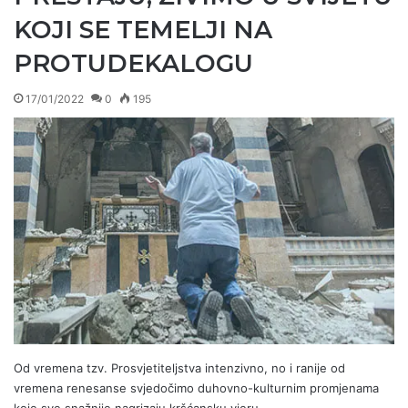
KOJI SE TEMELJI NA
PROTUDEKALOGU
17/01/2022
0
195
Od vremena tzv. Prosvjetiteljstva intenzivno, no i ranije od
vremena renesanse svjedočimo duhovno-kulturnim promjenama
koje sve snažnije nagrizaju kršćansku vjeru.…