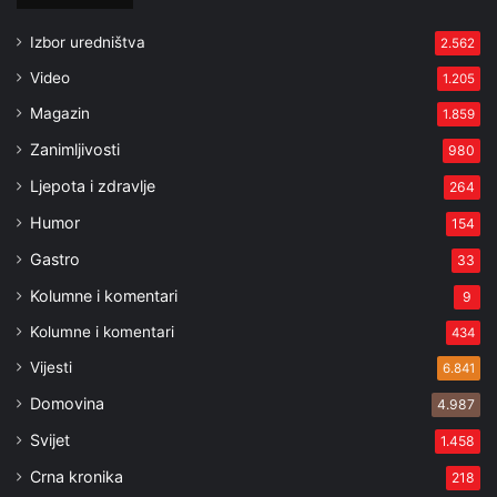
Izbor uredništva
2.562
Video
1.205
Magazin
1.859
Zanimljivosti
980
Ljepota i zdravlje
264
Humor
154
Gastro
33
Kolumne i komentari
9
Kolumne i komentari
434
Vijesti
6.841
Domovina
4.987
Svijet
1.458
Crna kronika
218