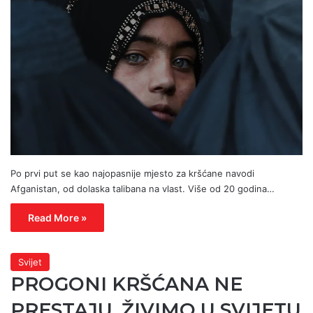
Po prvi put se kao najopasnije mjesto za kršćane navodi
Afganistan, od dolaska talibana na vlast. Više od 20 godina…
Read More »
Svijet
PROGONI KRŠĆANA NE
PRESTAJU, ŽIVIMO U SVIJETU