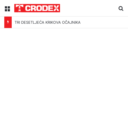
Menu
Tr
TRI DESETLJEĆA KRIKOVA OČAJNIKA