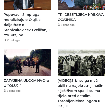
Pupovac i Šimpraga
TRI DESETLJEĆA KRIKOVA
moraliziraju o Oluji, ali i
OČAJNIKA
dalje šute o
2 dana ago
Stanivukovićevu veličanju
tzv. Krajine
21 sat ago
ZATAJENA ULOGA HVO-a
(VIDEO)Srbi su ga mučili i
U “OLUJI”
ubili na najokrutniji način
– još živom spalili su mu
2 dana ago
tijelo pred ostalim
zarobljenicima logora u
Dalju!