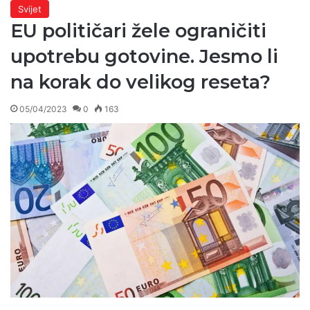
Svijet
EU političari žele ograničiti
upotrebu gotovine. Jesmo li
na korak do velikog reseta?
05/04/2023
0
163