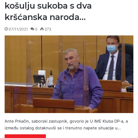
košulju sukoba s dva
kršćanska naroda…
07/11/2021
0
273
Ante Prkačin, saborski zastupnik, govorio je U IME Kluba DP-a, a
između ostalog dotaknuvši se i trenutno napete situacije u…