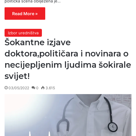
politička scena obilježena je…
Read More »
Izbor uredništva
Šokantne izjave
doktora,političara i novinara o
necijepljenim ljudima šokirale
svijet!
03/05/2022
0
3.615