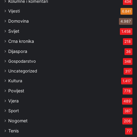
Kolumne i komentari
434
Vijesti
6.841
Domovina
4.987
Svijet
1.458
Crna kronika
218
Dijaspora
36
Gospodarstvo
348
Uncategorized
317
Kultura
1.417
Povijest
778
Vjera
489
Sport
387
Nogomet
206
Tenis
77