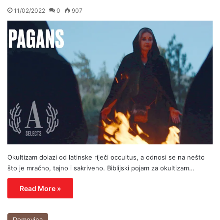
11/02/2022
0
907
Okultizam dolazi od latinske riječi occultus, a odnosi se na nešto
što je mračno, tajno i sakriveno. Biblijski pojam za okultizam…
Read More »
Domovina