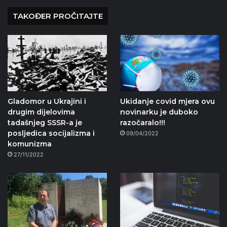
TAKOĐER PROČITAJTE
Gladomor u Ukrajini i
Ukidanje covid mjera ovu
drugim dijelovima
novinarku je duboko
tadašnjeg SSSR-a je
razočaralo!!!
posljedica socijalizma i
09/04/2022
komunizma
27/11/2022