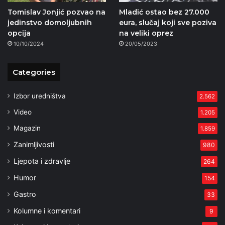
Tomislav Jonjić pozvao na
Mladić ostao bez 27.000
jedinstvo domoljubnih
eura, slučaj koji sve poziva
opcija
na veliki oprez
10/10/2024
20/05/2023
Categories
Izbor uredništva
2.562
Video
1.205
Magazin
1.859
Zanimljivosti
980
Ljepota i zdravlje
264
Humor
154
Gastro
33
Kolumne i komentari
9