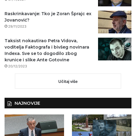
Raskrinkavanje: Tko je Zoran Šprajc ex
Jovanović?
29/11/2023
Taksist nokautirao Petra Vidova,
voditelja Faktografa i bivšeg novinara
Indexa. Sve se to dogodilo zbog
krunice i slike Ante Gotovine
20/12/2023
Učitaj više
NAJNOVIJE