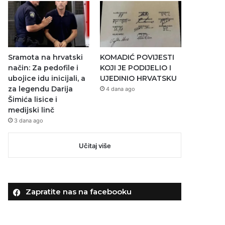
Sramota na hrvatski
KOMADIĆ POVIJESTI
način: Za pedofile i
KOJI JE PODIJELIO I
ubojice idu inicijali, a
UJEDINIO HRVATSKU
za legendu Darija
4 dana ago
Šimića lisice i
medijski linč
3 dana ago
Učitaj više
Zapratite nas na facebooku