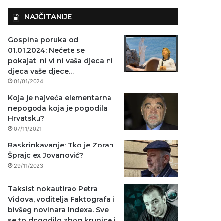
NAJČITANIJE
Gospina poruka od
01.01.2024: Nećete se
pokajati ni vi ni vaša djeca ni
djeca vaše djece…
01/01/2024
Koja je najveća elementarna
nepogoda koja je pogodila
Hrvatsku?
07/11/2021
Raskrinkavanje: Tko je Zoran
Šprajc ex Jovanović?
29/11/2023
Taksist nokautirao Petra
Vidova, voditelja Faktografa i
bivšeg novinara Indexa. Sve
se to dogodilo zbog krunice i