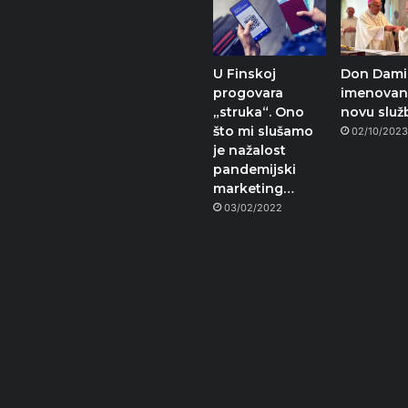
U Finskoj
Don Damir
progovara
imenovan
„struka“. Ono
novu služ
što mi slušamo
02/10/202
je nažalost
pandemijski
marketing…
03/02/2022