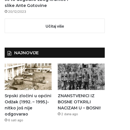
slike Ante Gotovine
20/12/2023
Učitaj više
NAJNOVIJE
Srpski zločini u općini
ZNANSTVENICI IZ
Odžak (1992. – 1995.)-
BOSNE OTKRILI
nitko još nije
NACIZAM U – BOSNI!
odgovarao
2 dana ago
6 sati ago