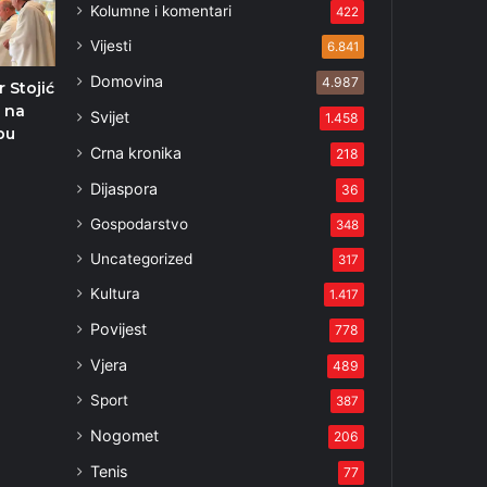
Kolumne i komentari
422
Vijesti
6.841
Domovina
4.987
 Stojić
 na
Svijet
1.458
bu
Crna kronika
218
3
Dijaspora
36
Gospodarstvo
348
Uncategorized
317
Kultura
1.417
Povijest
778
Vjera
489
Sport
387
Nogomet
206
Tenis
77