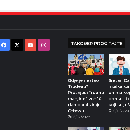
TAKOĐER PROČITAJTE
Facebook
X
YouTube
Instagram
Gdje je nestao
Sretan Da
Trudeau?
muškarcim
Prosvjedi ”rubne
onima koj
manjine” već 10.
predali, i
dan paraliziraju
koji se jo
Ottawu
19/11/2023
06/02/2022