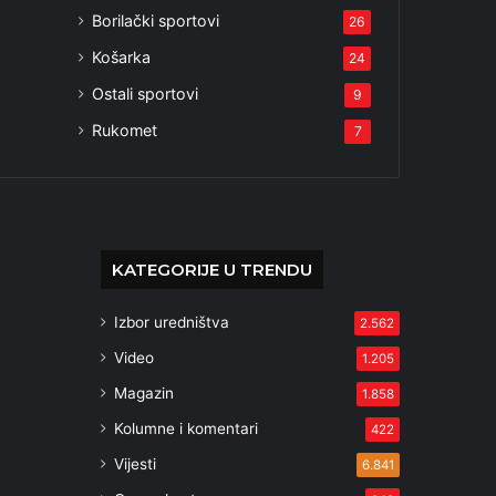
Borilački sportovi
26
Košarka
24
Ostali sportovi
9
Rukomet
7
KATEGORIJE U TRENDU
Izbor uredništva
2.562
Video
1.205
Magazin
1.858
Kolumne i komentari
422
Vijesti
6.841