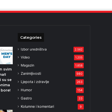
Categories
Izbor uredništva
2.562
Video
1.205
Magazin
1.858
n svim
Zanimljivosti
980
a!I
i su se
Ljepota i zdravlje
263
 onima
Humor
š bore!
154
Gastro
33
Kolumne i komentari
9