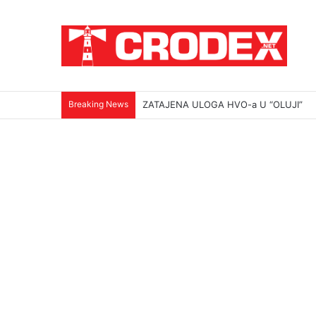
Breaking News
ZATAJENA ULOGA HVO-a U “OLUJI”