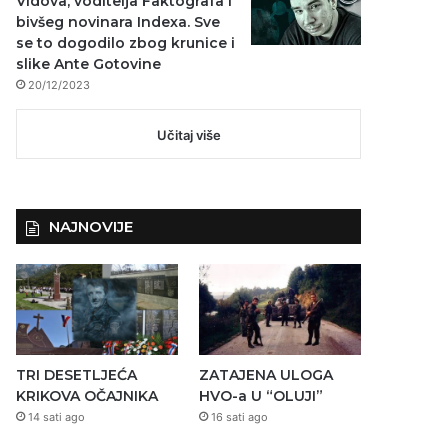
Vidova, voditelja Faktografa i
bivšeg novinara Indexa. Sve
se to dogodilo zbog krunice i
slike Ante Gotovine
20/12/2023
Učitaj više
NAJNOVIJE
TRI DESETLJEĆA
ZATAJENA ULOGA
KRIKOVA OČAJNIKA
HVO-a U “OLUJI”
14 sati ago
16 sati ago