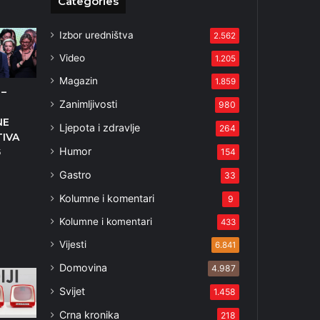
Categories
Izbor uredništva
2.562
Video
1.205
Magazin
1.859
–
Zanimljivosti
980
NE
Ljepota i zdravlje
264
IVA
Humor
154
5
Gastro
33
Kolumne i komentari
9
Kolumne i komentari
433
Vijesti
6.841
Domovina
4.987
Svijet
1.458
Crna kronika
218