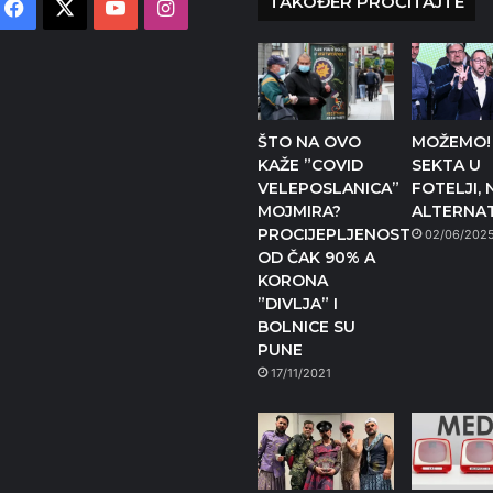
TAKOĐER PROČITAJTE
Facebook
X
YouTube
Instagram
ŠTO NA OVO
MOŽEMO! 
KAŽE ”COVID
SEKTA U
VELEPOSLANICA”
FOTELJI, 
MOJMIRA?
ALTERNAT
PROCIJEPLJENOST
02/06/202
OD ČAK 90% A
KORONA
”DIVLJA” I
BOLNICE SU
PUNE
17/11/2021