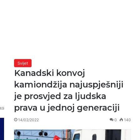
Svijet
Kanadski konvoj
kamiondžija najuspješniji
je prosvjed za ljudska
prava u jednoj generaciji
49
14/02/2022
0
140