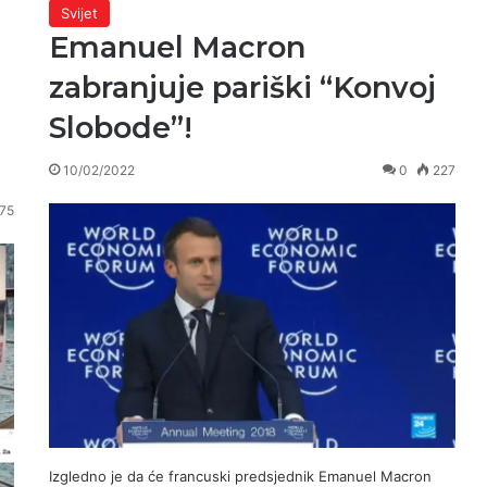
Svijet
Emanuel Macron
zabranjuje pariški “Konvoj
Slobode”!
10/02/2022
0
227
75
Izgledno je da će francuski predsjednik Emanuel Macron