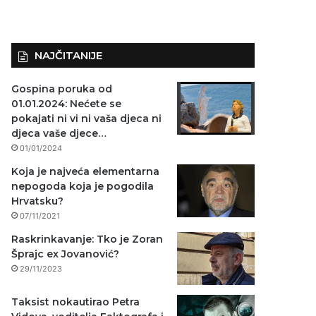
NAJČITANIJE
Gospina poruka od
01.01.2024: Nećete se
pokajati ni vi ni vaša djeca ni
djeca vaše djece…
01/01/2024
Koja je najveća elementarna
nepogoda koja je pogodila
Hrvatsku?
07/11/2021
Raskrinkavanje: Tko je Zoran
Šprajc ex Jovanović?
29/11/2023
Taksist nokautirao Petra