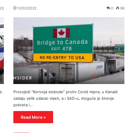
23
12/02/2022
0
99
z.
Prosvjedi “Konvoja slobode” protiv Covid mjera, u Kanadi
zadaju velik udarac vlasti, a i SAD-u, moguće je širenje
pokreta i…
Read More »