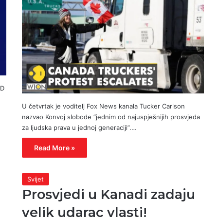
ID
U četvrtak je voditelj Fox News kanala Tucker Carlson
nazvao Konvoj slobode “jednim od najuspješnijih prosvjeda
za ljudska prava u jednoj generaciji”.…
Read More »
Svijet
Prosvjedi u Kanadi zadaju
velik udarac vlasti!