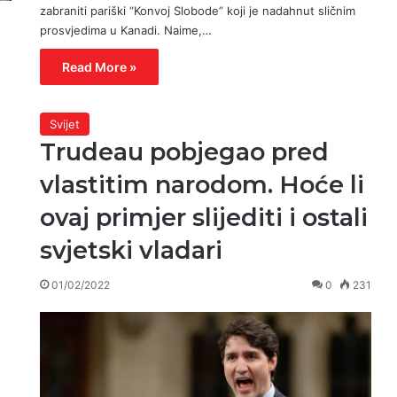
zabraniti pariški “Konvoj Slobode” koji je nadahnut sličnim
prosvjedima u Kanadi. Naime,…
Read More »
Svijet
Trudeau pobjegao pred
vlastitim narodom. Hoće li
ovaj primjer slijediti i ostali
svjetski vladari
01/02/2022
0
231