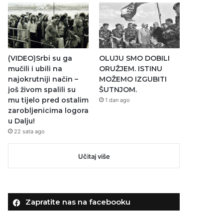
(VIDEO)Srbi su ga
OLUJU SMO DOBILI
mučili i ubili na
ORUŽJEM. ISTINU
najokrutniji način –
MOŽEMO IZGUBITI
još živom spalili su
ŠUTNJOM.
mu tijelo pred ostalim
1 dan ago
zarobljenicima logora
u Dalju!
22 sata ago
Učitaj više
Zapratite nas na facebooku