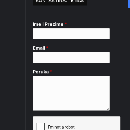
KONTAKTIRAJTE NAS
Ime i Prezime
*
Email
*
Poruka
*