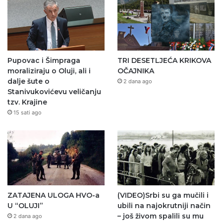
Pupovac i Šimpraga
TRI DESETLJEĆA KRIKOVA
moraliziraju o Oluji, ali i
OČAJNIKA
dalje šute o
2 dana ago
Stanivukovićevu veličanju
tzv. Krajine
15 sati ago
ZATAJENA ULOGA HVO-a
(VIDEO)Srbi su ga mučili i
U “OLUJI”
ubili na najokrutniji način
– još živom spalili su mu
2 dana ago