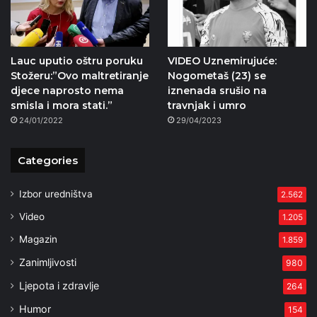
Lauc uputio oštru poruku
VIDEO Uznemirujuće:
Stožeru:”Ovo maltretiranje
Nogometaš (23) se
djece naprosto nema
iznenada srušio na
smisla i mora stati.”
travnjak i umro
24/01/2022
29/04/2023
Categories
Izbor uredništva
2.562
Video
1.205
Magazin
1.859
Zanimljivosti
980
Ljepota i zdravlje
264
Humor
154