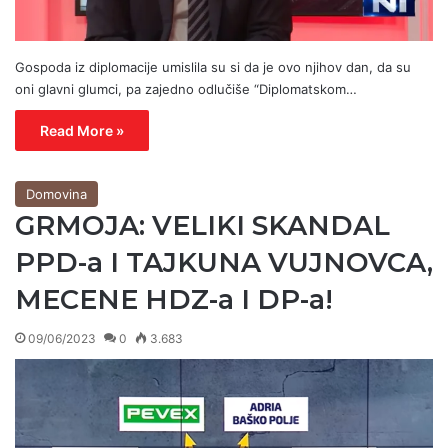
Gospoda iz diplomacije umislila su si da je ovo njihov dan, da su
oni glavni glumci, pa zajedno odlučiše “Diplomatskom…
Read More »
Domovina
GRMOJA: VELIKI SKANDAL
PPD-a I TAJKUNA VUJNOVCA,
MECENE HDZ-a I DP-a!
09/06/2023
0
3.683