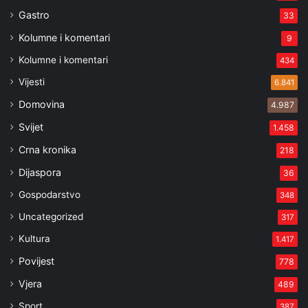
Gastro
33
Kolumne i komentari
9
Kolumne i komentari
434
Vijesti
6.841
Domovina
4.987
Svijet
1.458
Crna kronika
218
Dijaspora
36
Gospodarstvo
348
Uncategorized
317
Kultura
1.417
Povijest
778
Vjera
489
Sport
387