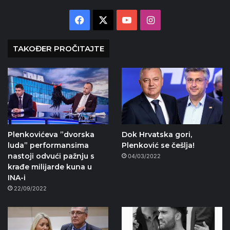
Facebook
X
YouTube
Instagram
TAKOĐER PROČITAJTE
Plenkovićeva ”dvorska
Dok Hrvatska gori,
luda” performansima
Plenković se češlja!
nastoji odvući pažnju s
04/03/2022
krađe milijarde kuna u
INA-i
22/09/2022