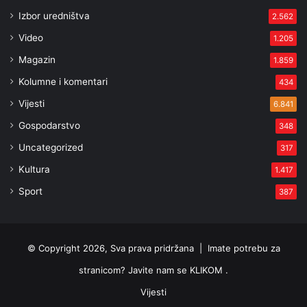
Izbor uredništva
2.562
Video
1.205
Magazin
1.859
Kolumne i komentari
434
Vijesti
6.841
Gospodarstvo
348
Uncategorized
317
Kultura
1.417
Sport
387
© Copyright 2026, Sva prava pridržana |
Imate potrebu za
stranicom? Javite nam se KLIKOM .
Vijesti