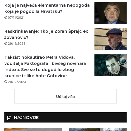
Koja je najveća elementarna nepogoda
koja je pogodila Hrvatsku?
07/11/2021
Raskrinkavanje: Tko je Zoran Šprajc ex
Jovanović?
29/11/2023
Taksist nokautirao Petra Vidova,
voditelja Faktografa i bivšeg novinara
Indexa. Sve se to dogodilo zbog
krunice i slike Ante Gotovine
20/12/2023
Učitaj više
NAJNOVIJE