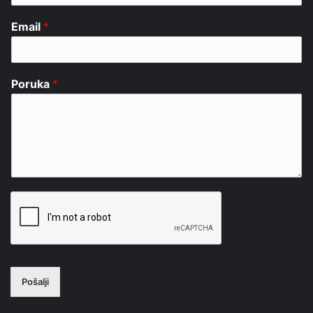
Email
*
Poruka
*
Pošalji