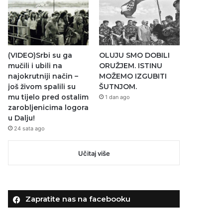
(VIDEO)Srbi su ga
OLUJU SMO DOBILI
mučili i ubili na
ORUŽJEM. ISTINU
najokrutniji način –
MOŽEMO IZGUBITI
još živom spalili su
ŠUTNJOM.
mu tijelo pred ostalim
1 dan ago
zarobljenicima logora
u Dalju!
24 sata ago
Učitaj više
Zapratite nas na facebooku