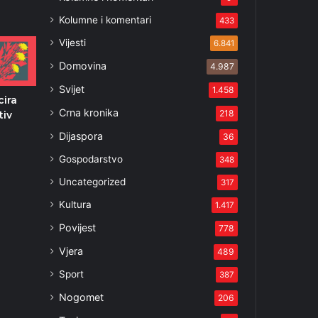
Kolumne i komentari
433
Vijesti
6.841
Domovina
4.987
Svijet
1.458
cira
Crna kronika
218
tiv
Dijaspora
36
Gospodarstvo
348
Uncategorized
317
Kultura
1.417
Povijest
778
Vjera
489
Sport
387
Nogomet
206