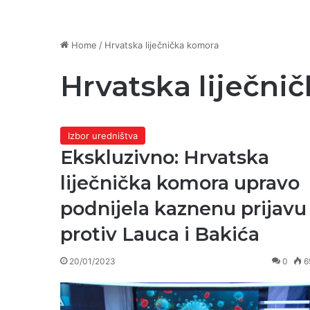
Home
/
Hrvatska liječnička komora
Hrvatska liječni
Izbor uredništva
Ekskluzivno: Hrvatska
liječnička komora upravo
podnijela kaznenu prijavu
protiv Lauca i Bakića
20/01/2023
0
6