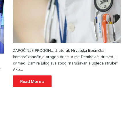
ZAPOČINJE PROGON...U utorak Hrvatska liječnička
komora”započinje progon dr.sc. Alme Demirović, dr.med. i
dr.med. Damira Biloglava zbog “narušavanja ugleda struke”.
,
Ako…
Read More »