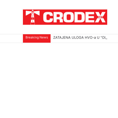
Breaking News
ZATAJENA ULOGA HVO-a U “OLUJI”