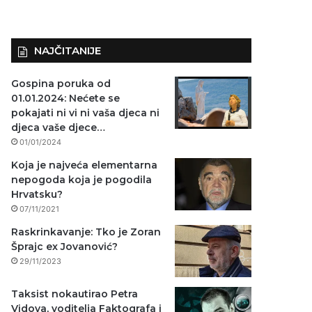
NAJČITANIJE
Gospina poruka od
01.01.2024: Nećete se
pokajati ni vi ni vaša djeca ni
djeca vaše djece…
01/01/2024
Koja je najveća elementarna
nepogoda koja je pogodila
Hrvatsku?
07/11/2021
Raskrinkavanje: Tko je Zoran
Šprajc ex Jovanović?
29/11/2023
Taksist nokautirao Petra
Vidova, voditelja Faktografa i