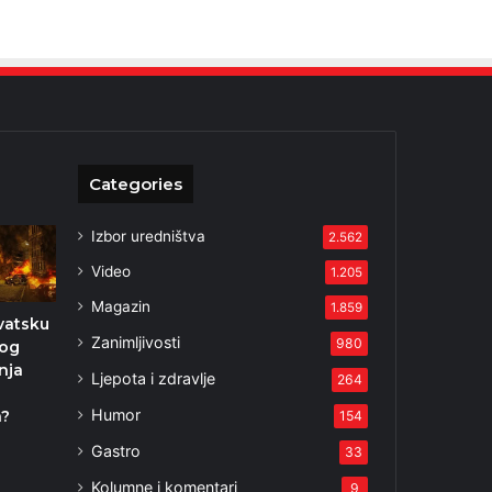
Categories
Izbor uredništva
2.562
Video
1.205
Magazin
1.859
rvatsku
Zanimljivosti
980
bog
nja
Ljepota i zdravlje
264
Humor
a?
154
2
Gastro
33
Kolumne i komentari
9