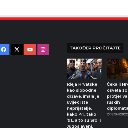
TAKOĐER PROČITAJTE
Facebook
X
YouTube
Instagram
Ideja Hrvatske
Čeka li H
kao slobodne
osveta z
države, imala je
protjeriva
uvijek iste
ruskih
neprijatelje,
diplomat
kako ’41., tako i
12/04/202
’91., a to su Srbi i
Jugoslaveni.