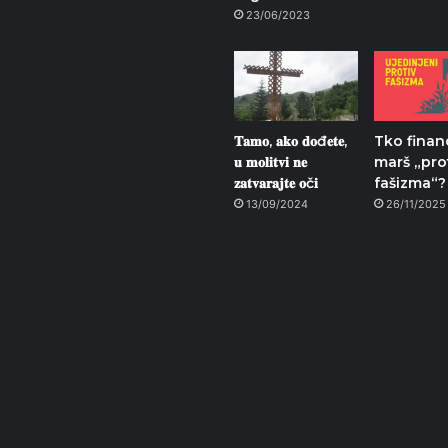
23/06/2023
𝐓𝐚𝐦𝐨, 𝐚𝐤𝐨 𝐝𝐨đ𝐞𝐭𝐞,
Tko finan
𝐮 𝐦𝐨𝐥𝐢𝐭𝐯𝐢 𝐧𝐞
marš „pro
𝐳𝐚𝐭𝐯𝐚𝐫𝐚𝐣𝐭𝐞 𝐨č𝐢
fašizma“?
13/09/2024
26/11/2025