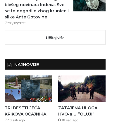
bivšeg novinara Indexa. Sve
se to dogodilo zbog krunice i
slike Ante Gotovine
20/12/2023
Učitaj više
NAJNOVIJE
TRI DESETLJEĆA
ZATAJENA ULOGA
KRIKOVA OČAJNIKA
HVO-a U “OLUJI”
16 sati ago
18 sati ago