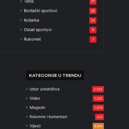
Tenis
77
Borilački sportovi
26
Košarka
24
Ostali sportovi
9
Rukomet
7
KATEGORIJE U TRENDU
Izbor uredništva
2.562
Video
1.205
Magazin
1.859
Kolumne i komentari
433
Vijesti
6.841