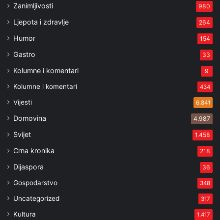
Zanimljivosti
980
Ljepota i zdravlje
264
Humor
154
Gastro
33
Kolumne i komentari
9
Kolumne i komentari
434
Vijesti
6.841
Domovina
4.987
Svijet
1.458
Crna kronika
218
Dijaspora
36
Gospodarstvo
348
Uncategorized
317
Kultura
1.417