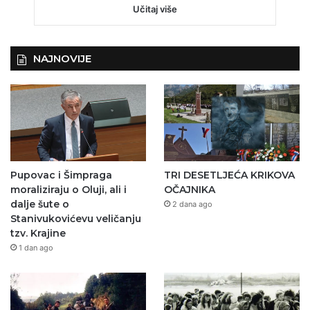
Učitaj više
NAJNOVIJE
Pupovac i Šimpraga
TRI DESETLJEĆA KRIKOVA
moraliziraju o Oluji, ali i
OČAJNIKA
dalje šute o
2 dana ago
Stanivukovićevu veličanju
tzv. Krajine
1 dan ago