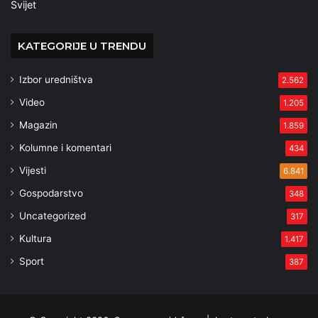
Svijet
KATEGORIJE U TRENDU
Izbor uredništva
2.562
Video
1.205
Magazin
1.859
Kolumne i komentari
434
Vijesti
6.841
Gospodarstvo
348
Uncategorized
317
Kultura
1.417
Sport
387