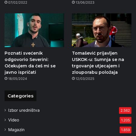
07/02/2022
13/06/2023
Poznati svećenik
Tomašević prijavljen
odgovorio Severini:
USKOK-u: Sumnja se na
Očekujem da ćeš mi se
trgovanje utjecajem i
javno ispričati
zlouporabu položaja
18/05/2024
12/03/2025
Categories
Izbor uredništva
2.562
Video
1.205
Magazin
1.859