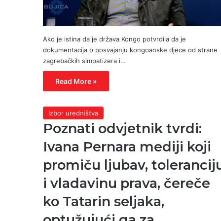
Ako je istina da je država Kongo potvrdila da je
dokumentacija o posvajanju kongoanske djece od strane
zagrebačkih simpatizera i…
Read More »
Izbor uredništva
Poznati odvjetnik tvrdi:
Ivana Pernara mediji koji
promiču ljubav, tolerancij
i vladavinu prava, čereče
ko Tatarin seljaka,
optužujući ga za