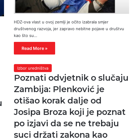
HDZ-ova vlast u ovoj zemlji je očito izabrala smjer
društvenog razvoja, jer zapravo nebitne pojave u društvu
kao što su…
Read More »
Izbor uredništva
Poznati odvjetnik o slučaju
Zambija: Plenković je
otišao korak dalje od
u
Josipa Broza koji je poznat
po izjavi da se ne trebaju
suci držati zakona kao