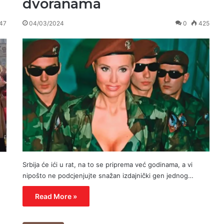
dvoranama
47
04/03/2024
0
425
Srbija će ići u rat, na to se priprema već godinama, a vi
nipošto ne podcjenjujte snažan izdajnički gen jednog…
Read More »