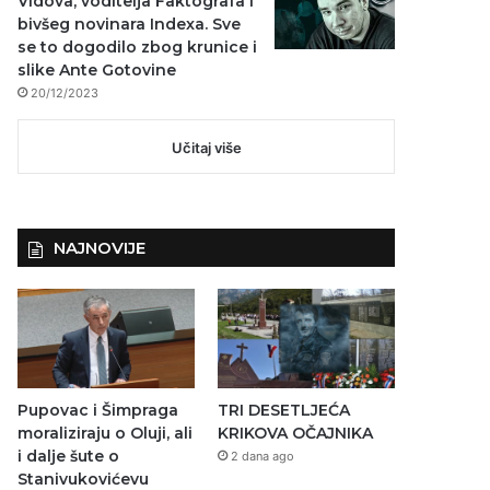
Vidova, voditelja Faktografa i
bivšeg novinara Indexa. Sve
se to dogodilo zbog krunice i
slike Ante Gotovine
20/12/2023
Učitaj više
NAJNOVIJE
Pupovac i Šimpraga
TRI DESETLJEĆA
moraliziraju o Oluji, ali
KRIKOVA OČAJNIKA
i dalje šute o
2 dana ago
Stanivukovićevu