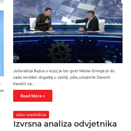
07
Jučerašnja Bujica u kojoj je bio gost Nikola Grmoja je do
sada neviđen događaj u zemlji, piše,odvjetnik Davorin
Karačić na…
h
ave
Read More »
Izbor uredništva
Izvrsna analiza odvjetnika