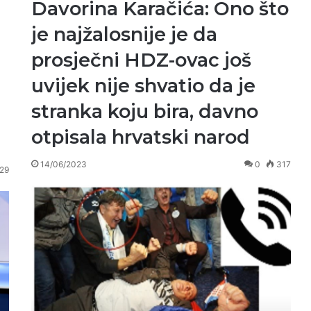
Davorina Karačića: Ono što
je najžalosnije je da
prosječni HDZ-ovac još
uvijek nije shvatio da je
stranka koju bira, davno
otpisala hrvatski narod
14/06/2023
0
317
129