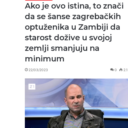
Ako je ovo istina, to znači
da se šanse zagrebačkih
optuženika u Zambiji da
starost dožive u svojoj
zemlji smanjuju na
minimum
22/03/2023
0
2.