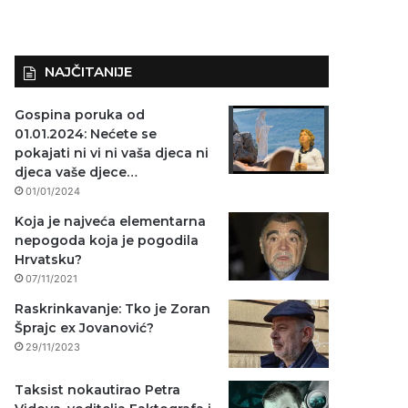
NAJČITANIJE
Gospina poruka od
01.01.2024: Nećete se
pokajati ni vi ni vaša djeca ni
djeca vaše djece…
01/01/2024
Koja je najveća elementarna
nepogoda koja je pogodila
Hrvatsku?
07/11/2021
Raskrinkavanje: Tko je Zoran
Šprajc ex Jovanović?
29/11/2023
Taksist nokautirao Petra