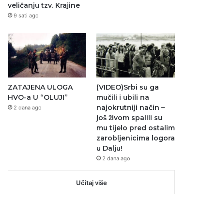
veličanju tzv. Krajine
9 sati ago
ZATAJENA ULOGA
(VIDEO)Srbi su ga
HVO-a U “OLUJI”
mučili i ubili na
najokrutniji način –
2 dana ago
još živom spalili su
mu tijelo pred ostalim
zarobljenicima logora
u Dalju!
2 dana ago
Učitaj više