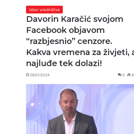
Izbor uredništva
Davorin Karačić svojom
Facebook objavom
“razbjesnio” cenzore.
Kakva vremena za živjeti, 
najluđe tek dolazi!
26/01/2024
0
6