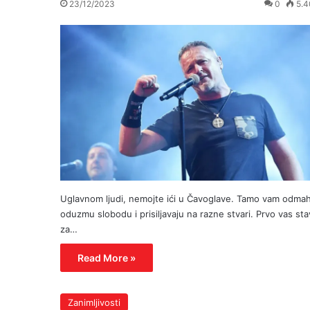
23/12/2023
0
5.4
Uglavnom ljudi, nemojte ići u Čavoglave. Tamo vam odma
oduzmu slobodu i prisiljavaju na razne stvari. Prvo vas st
za…
Read More »
Zanimljivosti