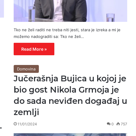
Tko ne želi raditi ne treba niti jesti, stara je izreka a mi je
možemo nadograditi sa: Tko ne želi…
Read More »
Domovina
Jučerašnja Bujica u kojoj je
bio gost Nikola Grmoja je
do sada neviđen događaj u
zemlji
.
11/01/2024
0
757