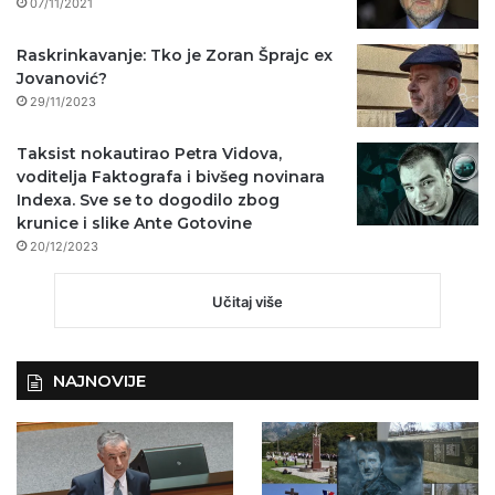
07/11/2021
Raskrinkavanje: Tko je Zoran Šprajc ex
Jovanović?
29/11/2023
Taksist nokautirao Petra Vidova,
voditelja Faktografa i bivšeg novinara
Indexa. Sve se to dogodilo zbog
krunice i slike Ante Gotovine
20/12/2023
Učitaj više
NAJNOVIJE