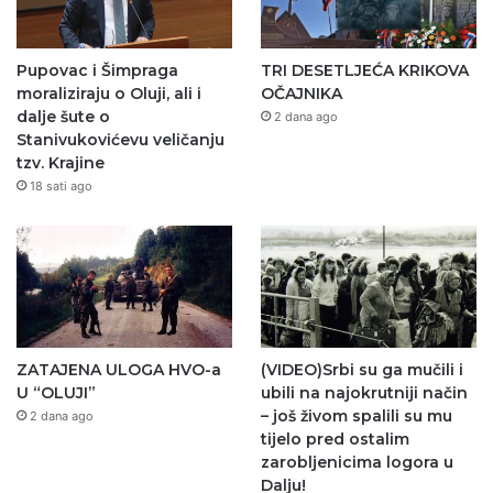
Pupovac i Šimpraga
TRI DESETLJEĆA KRIKOVA
moraliziraju o Oluji, ali i
OČAJNIKA
dalje šute o
2 dana ago
Stanivukovićevu veličanju
tzv. Krajine
18 sati ago
ZATAJENA ULOGA HVO-a
(VIDEO)Srbi su ga mučili i
U “OLUJI”
ubili na najokrutniji način
– još živom spalili su mu
2 dana ago
tijelo pred ostalim
zarobljenicima logora u
Dalju!