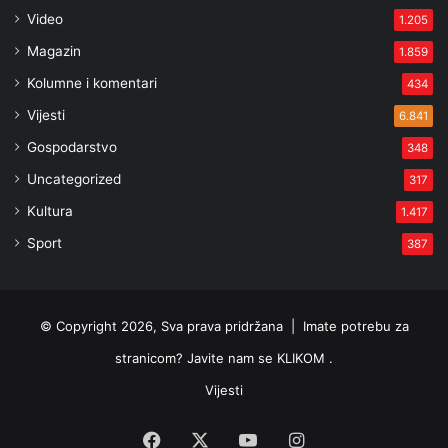
Video
1.205
Magazin
1.859
Kolumne i komentari
434
Vijesti
6.841
Gospodarstvo
348
Uncategorized
317
Kultura
1.417
Sport
387
© Copyright 2026, Sva prava pridržana |
Imate potrebu za
stranicom? Javite nam se KLIKOM .
Vijesti
Facebook
X
YouTube
Instagram