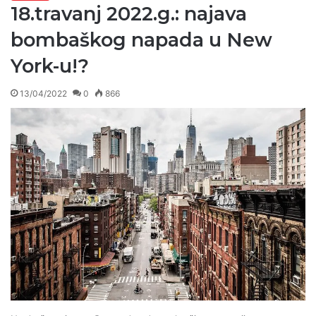
18.travanj 2022.g.: najava
bombaškog napada u New
York-u!?
13/04/2022
0
866