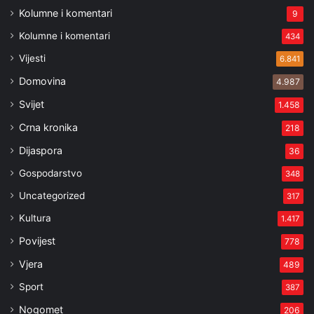
Kolumne i komentari
9
Kolumne i komentari
434
Vijesti
6.841
Domovina
4.987
Svijet
1.458
Crna kronika
218
Dijaspora
36
Gospodarstvo
348
Uncategorized
317
Kultura
1.417
Povijest
778
Vjera
489
Sport
387
Nogomet
206