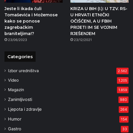
Jeste li ikada čuli
KRIZA U BIH (I.): U TZV. RS-
Tomaševića i Možemose
U HRVATI ETNIČKI
kako se ponose
OČIŠĆENI, A U FBIH
zagrebačkim
PRIJETI IM SE VOJNIM
braniteljima!?
RJEŠENJEM
23/06/2023
23/12/2021
Categories
Izbor uredništva
2.562
Video
1.205
Magazin
1.859
Zanimljivosti
980
Ljepota i zdravlje
264
Humor
154
Gastro
33