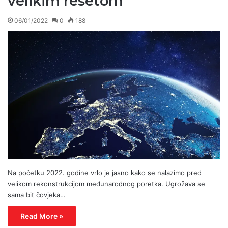
velikim resetom
06/01/2022
0
188
Na početku 2022. godine vrlo je jasno kako se nalazimo pred
velikom rekonstrukcijom međunarodnog poretka. Ugrožava se
sama bit čovjeka…
Read More »