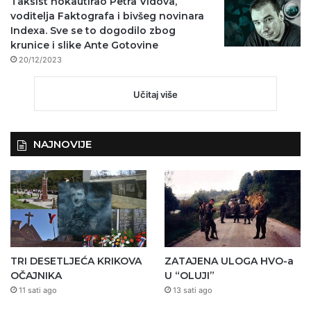
Taksist nokautirao Petra Vidova,
voditelja Faktografa i bivšeg novinara
Indexa. Sve se to dogodilo zbog
krunice i slike Ante Gotovine
20/12/2023
Učitaj više
NAJNOVIJE
TRI DESETLJEĆA KRIKOVA
ZATAJENA ULOGA HVO-a
OČAJNIKA
U “OLUJI”
11 sati ago
13 sati ago