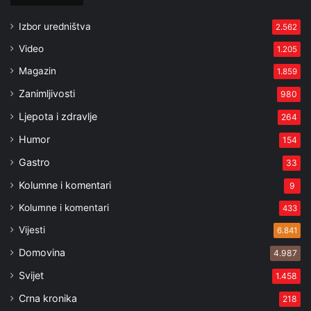
Izbor uredništva
2.562
Video
1.205
Magazin
1.859
Zanimljivosti
980
Ljepota i zdravlje
264
Humor
154
Gastro
33
Kolumne i komentari
9
Kolumne i komentari
433
Vijesti
6.841
Domovina
4.987
Svijet
1.458
Crna kronika
218