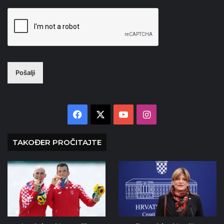
Pošalji
Facebook
X
YouTube
Instagram
TAKOĐER PROČITAJTE