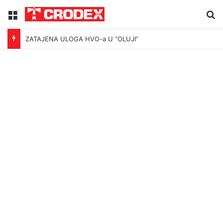
Menu
Tr
ZATAJENA ULOGA HVO-a U “OLUJI”