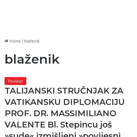
Home
/
blaženik
blaženik
Povijest
TALIJANSKI STRUČNJAK ZA
VATIKANSKU DIPLOMACIJU
PROF. DR. MASSIMILIANO
VALENTE Bl. Stepincu još
»sude« izmišljeni »povijesni