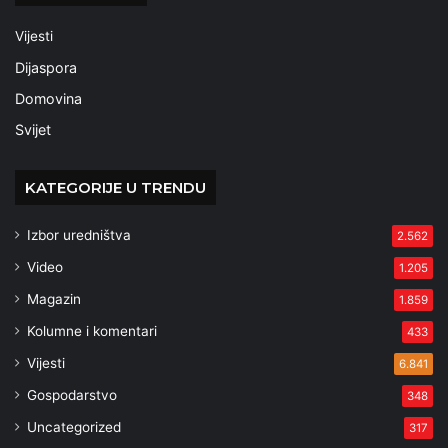
Vijesti
Dijaspora
Domovina
Svijet
KATEGORIJE U TRENDU
Izbor uredništva
2.562
Video
1.205
Magazin
1.859
Kolumne i komentari
433
Vijesti
6.841
Gospodarstvo
348
Uncategorized
317