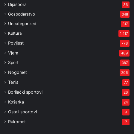
Dijaspora
36
Gospodarstvo
348
Uncategorized
317
Kultura
1.417
Povijest
778
Vjera
489
Sport
387
Nogomet
206
Tenis
77
Borilački sportovi
26
Košarka
24
Ostali sportovi
9
Rukomet
7