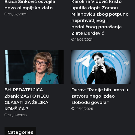
Braća Sinković osvojila
Karolina Vidović Krišto
novo olimpijsko zlato
uputila dopis Zoranu
Milanoviću zbog potpuno
29/07/2021
neprihvatljivog i
nedoličnog ponašanja
Zlate Đurđević
11/06/2021
BH. REDATELJICA
Durov: “Radije bih umro u
Žbanić:ZAŠTO NEĆU
zatvoru nego izdao
GLASATI ZA ŽELJKA
slobodu govora”
KOMŠIĆA ?
10/10/2025
30/09/2022
Categories