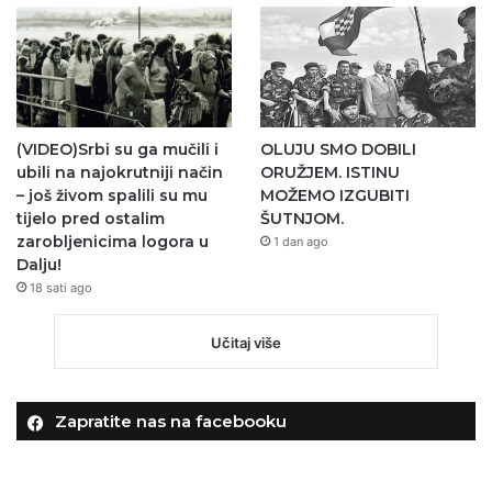
(VIDEO)Srbi su ga mučili i
OLUJU SMO DOBILI
ubili na najokrutniji način
ORUŽJEM. ISTINU
– još živom spalili su mu
MOŽEMO IZGUBITI
tijelo pred ostalim
ŠUTNJOM.
zarobljenicima logora u
1 dan ago
Dalju!
18 sati ago
Učitaj više
Zapratite nas na facebooku