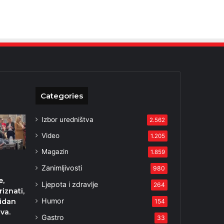
Categories
Izbor uredništva
2.562
Video
1.205
Magazin
1.859
Zanimljivosti
980
e,
Ljepota i zdravlje
264
iznati,
Humor
idan
154
va.
Gastro
33