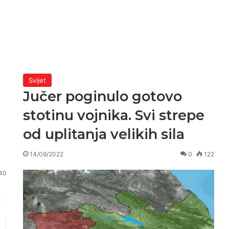
Svijet
a
Jučer poginulo gotovo
stotinu vojnika. Svi strepe
od uplitanja velikih sila
14/09/2022
0
122
40