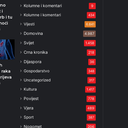
vno
Kolumne i komentari
9
 i
Kolumne i komentari
434
rb i tu
moći
Vijesti
6.841
4
Domovina
4.987
Svijet
1.458
Crna kronika
218
Dijaspora
36
ih
Gospodarstvo
 raka
348
rijeva
Uncategorized
317
6
Kultura
1.417
Povijest
778
Vjera
489
Sport
387
Nogomet
206