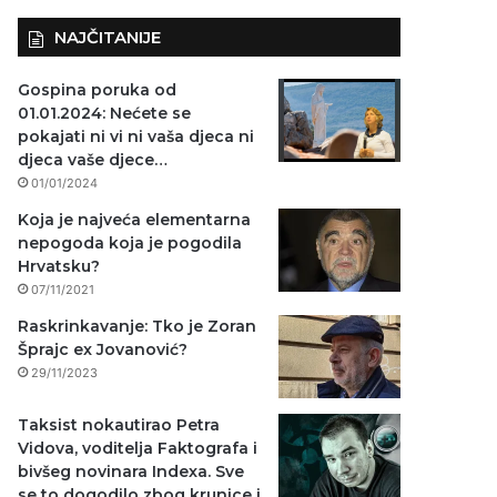
NAJČITANIJE
Gospina poruka od
01.01.2024: Nećete se
pokajati ni vi ni vaša djeca ni
djeca vaše djece…
01/01/2024
Koja je najveća elementarna
nepogoda koja je pogodila
Hrvatsku?
07/11/2021
Raskrinkavanje: Tko je Zoran
Šprajc ex Jovanović?
29/11/2023
Taksist nokautirao Petra
Vidova, voditelja Faktografa i
bivšeg novinara Indexa. Sve
se to dogodilo zbog krunice i