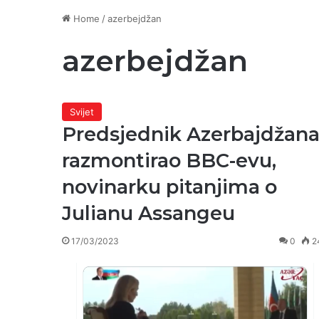
Home
/
azerbejdžan
azerbejdžan
Svijet
Predsjednik Azerbajdžan
razmontirao BBC-evu,
novinarku pitanjima o
Julianu Assangeu
17/03/2023
0
2