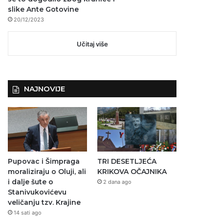
slike Ante Gotovine
20/12/2023
Učitaj više
NAJNOVIJE
Pupovac i Šimpraga
TRI DESETLJEĆA
moraliziraju o Oluji, ali
KRIKOVA OČAJNIKA
i dalje šute o
2 dana ago
Stanivukovićevu
veličanju tzv. Krajine
14 sati ago