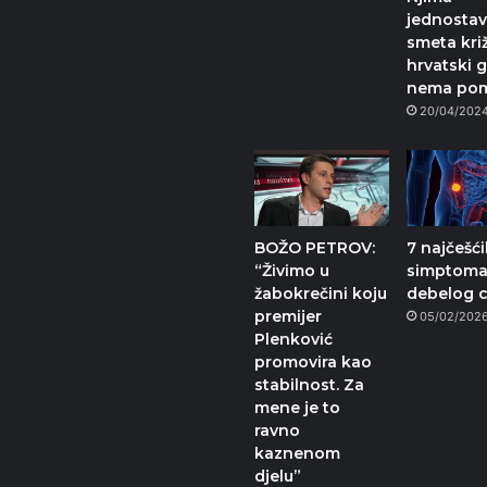
jednosta
smeta križ
hrvatski g
nema po
20/04/202
BOŽO PETROV:
7 najčešć
“Živimo u
simptoma
žabokrečini koju
debelog c
premijer
05/02/202
Plenković
promovira kao
stabilnost. Za
mene je to
ravno
kaznenom
djelu”