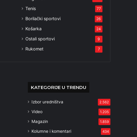
Tenis
77
Borilački sportovi
26
Košarka
24
Ostali sportovi
9
Rukomet
7
KATEGORIJE U TRENDU
Izbor uredništva
2.562
Video
1.205
Magazin
1.859
Kolumne i komentari
434