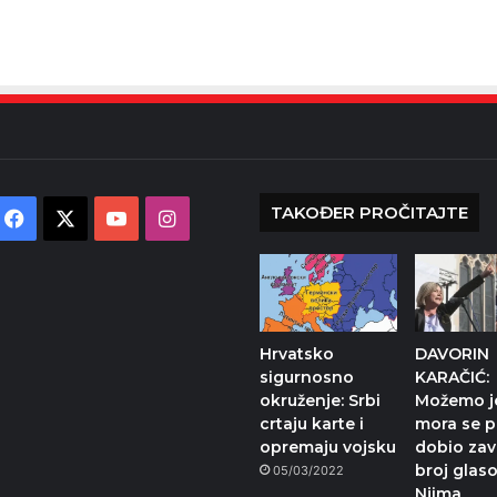
TAKOĐER PROČITAJTE
Facebook
X
YouTube
Instagram
Hrvatsko
DAVORIN
sigurnosno
KARAČIĆ:
okruženje: Srbi
Možemo j
crtaju karte i
mora se pr
opremaju vojsku
dobio zav
broj glaso
05/03/2022
Njima