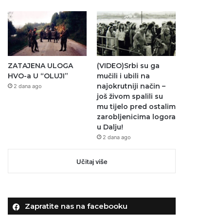
ZATAJENA ULOGA
(VIDEO)Srbi su ga
HVO-a U “OLUJI”
mučili i ubili na
najokrutniji način –
2 dana ago
još živom spalili su
mu tijelo pred ostalim
zarobljenicima logora
u Dalju!
2 dana ago
Učitaj više
Zapratite nas na facebooku